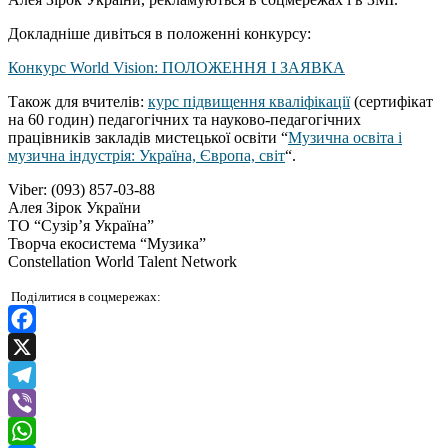
Докладніше дивіться в положенні конкурсу:
Конкурс World Vision: ПОЛОЖЕННЯ І ЗАЯВКА
Також для вчителів:
курс підвищення кваліфікації
(сертифікат
на 60 годин) педагогічних та науково-педагогічних
працівників закладів мистецької освіти “
Музична освіта і
музична індустрія: Україна, Європа, світ
“.
Viber: (093) 857-03-88
Алея Зірок України
ТО “Сузір’я Україна”
Творча екосистема “Музика”
Constellation World Talent Network
Поділитися в соцмережах:
Facebook
X
Telegram
Viber