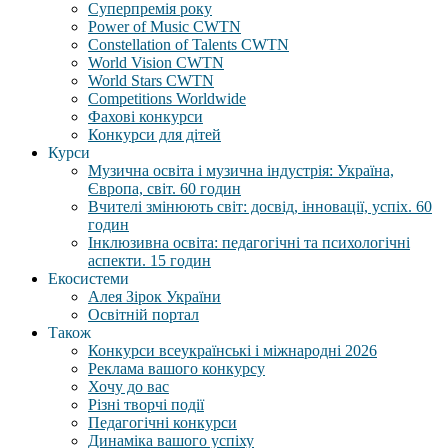
Суперпремія року
Power of Music CWTN
Constellation of Talents CWTN
World Vision CWTN
World Stars CWTN
Competitions Worldwide
Фахові конкурси
Конкурси для дітей
Курси
Музична освіта і музична індустрія: Україна,
Європа, світ. 60 годин
Вчителі змінюють світ: досвід, інновації, успіх. 60
годин
Інклюзивна освіта: педагогічні та психологічні
аспекти. 15 годин
Екосистеми
Алея Зірок України
Освітній портал
Також
Конкурси всеукраїнські і міжнародні 2026
Реклама вашого конкурсу
Хочу до вас
Різні творчі події
Педагогічні конкурси
Динаміка вашого успіху