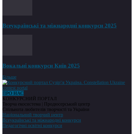
Всеукраїнські та міжнародні конкурси 2025
Вокальні конкурси Київ 2025
Більше
ПРО НАС
КОНКУРСНИЙ ПОРТАЛ
Творча екосистема | Продюсерський центр
Спільнота любителів творчості та України
Національний творчий центр
Всеукраїнські та міжнародні конкурси
Педагогічні освітні конкурси