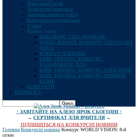
Різні творчі події
Педагогічні конкурси
Динаміка вашого успіху
Конкурсні повідомлення
У світі
Країни і міста
НЬЮ-ЙОРК, США. КОНКУРС
ТОКІО, ЯПОНІЯ. КОНКУРС TOKYO ART
NINJA
КОНКУРСИ КИЄВА
КИЇВ, УКРАЇНА. КОНКУРС
ТАЛАНОВИТЕ ЛІТО
КИЇВ, УКРАЇНА. КОНКУРС АЛЕЯ ЗІРОК
КИЇВ, УКРАЇНА. КОНКУРС ЗОРЯНИЙ
ШЛЯХ
КОНТАКТИ
ПІДПИСКА
↑ ЗАВІТАЙТЕ НА АЛЕЮ ЗІРОК СЬОГОДНІ ↑
→
СЕРТИФІКАТ ДЛЯ ВЧИТЕЛЯ
←
ПІДПИШІТЬСЯ НА КОНКУРСНІ НОВИНИ
Головна
Конкурсні новини
Конкурс WORLD VISION: 8-й
сезон