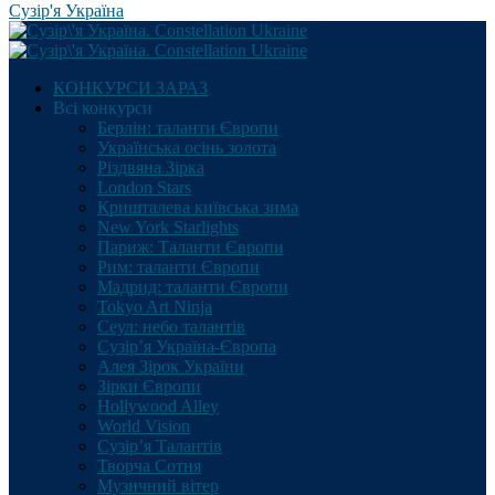
Сузір'я Україна
КОНКУРСИ ЗАРАЗ
Всі конкурси
Берлін: таланти Європи
Українська осінь золота
Різдвяна Зірка
London Stars
Кришталева київська зима
New York Starlights
Париж: Таланти Європи
Рим: таланти Європи
Мадрид: таланти Європи
Tokyo Art Ninja
Сеул: небо талантів
Сузір’я Україна-Європа
Алея Зірок України
Зірки Європи
Hollywood Alley
World Vision
Сузір’я Талантів
Творча Сотня
Музичний вітер