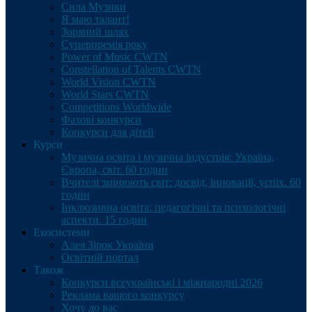
Сила Музики
Я маю талант!
Зоряний шлях
Суперпремія року
Power of Music CWTN
Constellation of Talents CWTN
World Vision CWTN
World Stars CWTN
Competitions Worldwide
Фахові конкурси
Конкурси для дітей
Курси
Музична освіта і музична індустрія: Україна,
Європа, світ. 60 годин
Вчителі змінюють світ: досвід, інновації, успіх. 60
годин
Інклюзивна освіта: педагогічні та психологічні
аспекти. 15 годин
Екосистеми
Алея Зірок України
Освітній портал
Також
Конкурси всеукраїнські і міжнародні 2026
Реклама вашого конкурсу
Хочу до вас