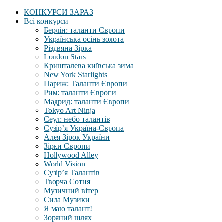
КОНКУРСИ ЗАРАЗ
Всі конкурси
Берлін: таланти Європи
Українська осінь золота
Різдвяна Зірка
London Stars
Кришталева київська зима
New York Starlights
Париж: Таланти Європи
Рим: таланти Європи
Мадрид: таланти Європи
Tokyo Art Ninja
Сеул: небо талантів
Сузір’я Україна-Європа
Алея Зірок України
Зірки Європи
Hollywood Alley
World Vision
Сузір’я Талантів
Творча Сотня
Музичний вітер
Сила Музики
Я маю талант!
Зоряний шлях