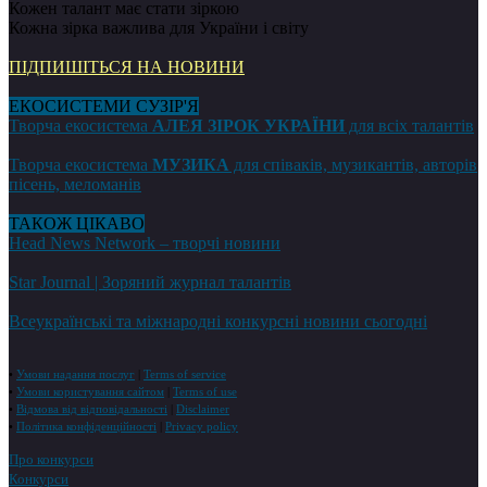
Кожен талант має стати зіркою
Кожна зірка важлива для України і світу
ПІДПИШІТЬСЯ НА НОВИНИ
ЕКОСИСТЕМИ СУЗІР'Я
Творча екосистема
АЛЕЯ ЗІРОК УКРАЇНИ
для всіх талантів
Творча екосистема
МУЗИКА
для співаків, музикантів, авторів
пісень, меломанів
ТАКОЖ ЦІКАВО
Head News Network – творчі новини
Star Journal | Зоряний журнал талантів
Всеукраїнські та міжнародні конкурсні новини сьогодні
•
Умови надання послуг
|
Terms of service
•
Умови користування сайтом
|
Terms of use
•
Відмова від відповідальності
|
Disclaimer
•
Політика конфіденційності
|
Privacy policy
Про конкурси
Конкурси