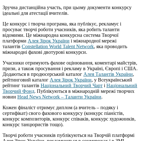
Зручна дистанційна участь, при цьому документи конкурсу
ідеальні для атестації вчителів.
Це конкурс і творча програма, яка публікує, рекламує і
просуває творчі роботи учасників, яка робить таланти
відомими. Це міжнародна конкурсна система Творчої
платформи
Алея Зірок України
і міжнародної мережі
талантів
Constellation World Talent Network
, яка проводить
міжнародні фахові двотурові конкурси.
Учасники отримують фахове оцінювання, коментарі майстрів,
призи, а також просування і рекламу в Україні, Європі і США.
Додаються в продюсерський каталог
Алея Талантів України
,
рейтинговий каталог
Алея Зірок України
, у Всеукраїнський
рейтинг талантів
Національний Творчий Чарт
і
Національний
Творчий Фонд
. Публікуються в міжнародній мережі творчих
новин
Head News Network – Таланти України
.
Кожен фіналіст отримує диплом (а вчитель – подяку і
сертифікат) свого фахового конкурсу (конкурс піаністів,
конкурс композиторів, конкурс співаків, конкурс художників,
конкурс танцюристів тощо).
Творчі роботи учасників публікуються на Творчій платформі
Алея Зірок України, рекламуються в соцмережах і в ЗМІ.