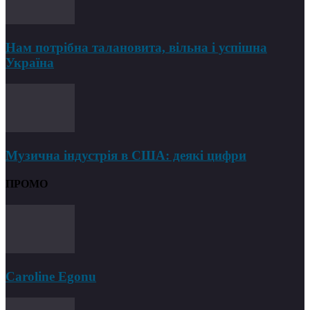
Нам потрібна талановита, вільна і успішна
Україна
Музична індустрія в США: деякі цифри
ПРОМО
Caroline Egonu