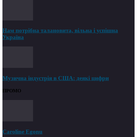
Нам потрібна талановита, вільна і успішна
Україна
Музична індустрія в США: деякі цифри
ПРОМО
Caroline Egonu