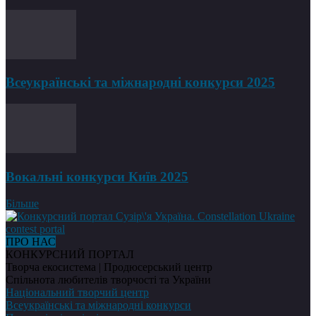
Всеукраїнські та міжнародні конкурси 2025
Вокальні конкурси Київ 2025
Більше
ПРО НАС
КОНКУРСНИЙ ПОРТАЛ
Творча екосистема | Продюсерський центр
Спільнота любителів творчості та України
Національний творчий центр
Всеукраїнські та міжнародні конкурси