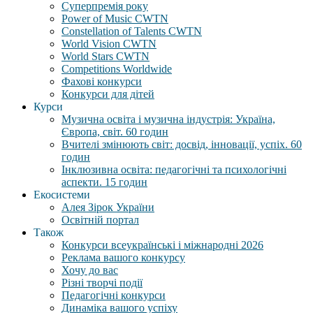
Суперпремія року
Power of Music CWTN
Constellation of Talents CWTN
World Vision CWTN
World Stars CWTN
Competitions Worldwide
Фахові конкурси
Конкурси для дітей
Курси
Музична освіта і музична індустрія: Україна,
Європа, світ. 60 годин
Вчителі змінюють світ: досвід, інновації, успіх. 60
годин
Інклюзивна освіта: педагогічні та психологічні
аспекти. 15 годин
Екосистеми
Алея Зірок України
Освітній портал
Також
Конкурси всеукраїнські і міжнародні 2026
Реклама вашого конкурсу
Хочу до вас
Різні творчі події
Педагогічні конкурси
Динаміка вашого успіху