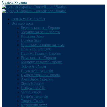
Сузір'я Україна
КОНКУРСИ ЗАРАЗ
Всі конкурси
Берлін: таланти Європи
Українська осінь золота
Різдвяна Зірка
London Stars
Кришталева київська зима
New York Starlights
Париж: Таланти Європи
Рим: таланти Європи
Мадрид: таланти Європи
Tokyo Art Ninja
Сеул: небо талантів
Сузір’я Україна-Європа
Алея Зірок України
Зірки Європи
Hollywood Alley
World Vision
Сузір’я Талантів
Творча Сотня
Музичний вітер