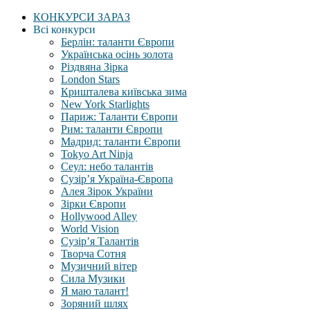
КОНКУРСИ ЗАРАЗ
Всі конкурси
Берлін: таланти Європи
Українська осінь золота
Різдвяна Зірка
London Stars
Кришталева київська зима
New York Starlights
Париж: Таланти Європи
Рим: таланти Європи
Мадрид: таланти Європи
Tokyo Art Ninja
Сеул: небо талантів
Сузір’я Україна-Європа
Алея Зірок України
Зірки Європи
Hollywood Alley
World Vision
Сузір’я Талантів
Творча Сотня
Музичний вітер
Сила Музики
Я маю талант!
Зоряний шлях