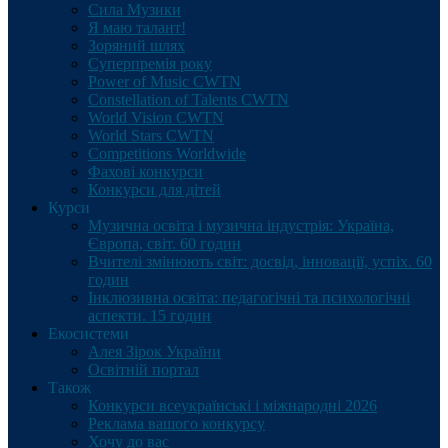
Сила Музики
Я маю талант!
Зоряний шлях
Суперпремія року
Power of Music CWTN
Constellation of Talents CWTN
World Vision CWTN
World Stars CWTN
Competitions Worldwide
Фахові конкурси
Конкурси для дітей
Курси
Музична освіта і музична індустрія: Україна,
Європа, світ. 60 годин
Вчителі змінюють світ: досвід, інновації, успіх. 60
годин
Інклюзивна освіта: педагогічні та психологічні
аспекти. 15 годин
Екосистеми
Алея Зірок України
Освітній портал
Також
Конкурси всеукраїнські і міжнародні 2026
Реклама вашого конкурсу
Хочу до вас