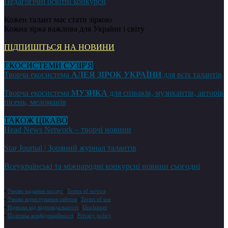
Педагогічні освітні конкурси
Кожен талант має стати зіркою
Кожна зірка важлива для України і світу
ПІДПИШІТЬСЯ НА НОВИНИ
ЕКОСИСТЕМИ СУЗІР'Я
Творча екосистема
АЛЕЯ ЗІРОК УКРАЇНИ
для всіх талантів
Творча екосистема
МУЗИКА
для співаків, музикантів, авторів
пісень, меломанів
ТАКОЖ ЦІКАВО
Head News Network – творчі новини
Star Journal | Зоряний журнал талантів
Всеукраїнські та міжнародні конкурсні новини сьогодні
•
Умови надання послуг
|
Terms of service
•
Умови користування сайтом
|
Terms of use
•
Відмова від відповідальності
|
Disclaimer
•
Політика конфіденційності
|
Privacy policy