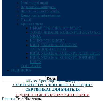
Різні творчі події
Педагогічні конкурси
Динаміка вашого успіху
Конкурсні повідомлення
У світі
Країни і міста
НЬЮ-ЙОРК, США. КОНКУРС
ТОКІО, ЯПОНІЯ. КОНКУРС TOKYO ART
NINJA
КОНКУРСИ КИЄВА
КИЇВ, УКРАЇНА. КОНКУРС
ТАЛАНОВИТЕ ЛІТО
КИЇВ, УКРАЇНА. КОНКУРС АЛЕЯ ЗІРОК
КИЇВ, УКРАЇНА. КОНКУРС ЗОРЯНИЙ
ШЛЯХ
КОНТАКТИ
ПІДПИСКА
↑ ЗАВІТАЙТЕ НА АЛЕЮ ЗІРОК СЬОГОДНІ ↑
→
СЕРТИФІКАТ ДЛЯ ВЧИТЕЛЯ
←
ПІДПИШІТЬСЯ НА КОНКУРСНІ НОВИНИ
Головна
Теги
Німеччина