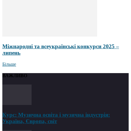
Міжнародні та всеукраїнські конкурси 2025 –
липень
Більше
ВАЖЛИВО
Курс: Музична освіта і музична індустрія:
Україна, Європа, світ