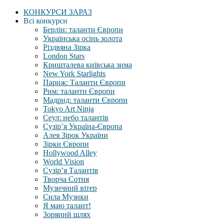
КОНКУРСИ ЗАРАЗ
Всі конкурси
Берлін: таланти Європи
Українська осінь золота
Різдвяна Зірка
London Stars
Кришталева київська зима
New York Starlights
Париж: Таланти Європи
Рим: таланти Європи
Мадрид: таланти Європи
Tokyo Art Ninja
Сеул: небо талантів
Сузір’я Україна-Європа
Алея Зірок України
Зірки Європи
Hollywood Alley
World Vision
Сузір’я Талантів
Творча Сотня
Музичний вітер
Сила Музики
Я маю талант!
Зоряний шлях