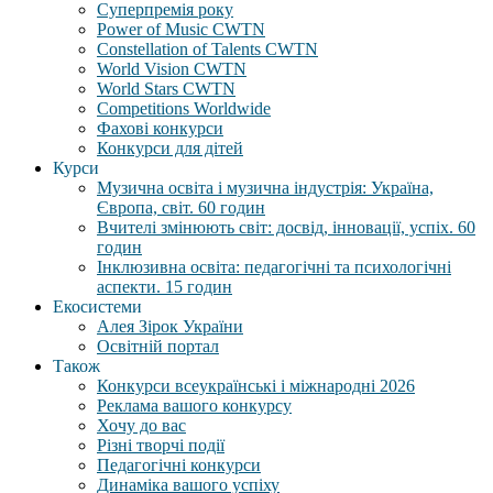
Суперпремія року
Power of Music CWTN
Constellation of Talents CWTN
World Vision CWTN
World Stars CWTN
Competitions Worldwide
Фахові конкурси
Конкурси для дітей
Курси
Музична освіта і музична індустрія: Україна,
Європа, світ. 60 годин
Вчителі змінюють світ: досвід, інновації, успіх. 60
годин
Інклюзивна освіта: педагогічні та психологічні
аспекти. 15 годин
Екосистеми
Алея Зірок України
Освітній портал
Також
Конкурси всеукраїнські і міжнародні 2026
Реклама вашого конкурсу
Хочу до вас
Різні творчі події
Педагогічні конкурси
Динаміка вашого успіху