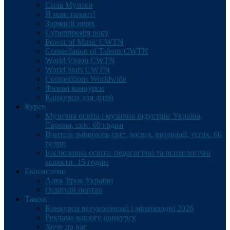
Сила Музики
Я маю талант!
Зоряний шлях
Суперпремія року
Power of Music CWTN
Constellation of Talents CWTN
World Vision CWTN
World Stars CWTN
Competitions Worldwide
Фахові конкурси
Конкурси для дітей
Курси
Музична освіта і музична індустрія: Україна,
Європа, світ. 60 годин
Вчителі змінюють світ: досвід, інновації, успіх. 60
годин
Інклюзивна освіта: педагогічні та психологічні
аспекти. 15 годин
Екосистеми
Алея Зірок України
Освітній портал
Також
Конкурси всеукраїнські і міжнародні 2026
Реклама вашого конкурсу
Хочу до вас