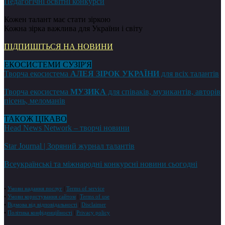
Педагогічні освітні конкурси
Кожен талант має стати зіркою
Кожна зірка важлива для України і світу
ПІДПИШІТЬСЯ НА НОВИНИ
ЕКОСИСТЕМИ СУЗІР'Я
Творча екосистема
АЛЕЯ ЗІРОК УКРАЇНИ
для всіх талантів
Творча екосистема
МУЗИКА
для співаків, музикантів, авторів
пісень, меломанів
ТАКОЖ ЦІКАВО
Head News Network – творчі новини
Star Journal | Зоряний журнал талантів
Всеукраїнські та міжнародні конкурсні новини сьогодні
•
Умови надання послуг
|
Terms of service
•
Умови користування сайтом
|
Terms of use
•
Відмова від відповідальності
|
Disclaimer
•
Політика конфіденційності
|
Privacy policy