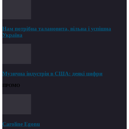
Нам потрібна талановита, вільна і успішна
Україна
Музична індустрія в США: деякі цифри
ПРОМО
Caroline Egonu