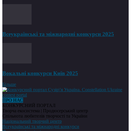
Всеукраїнські та міжнародні конкурси 2025
Вокальні конкурси Київ 2025
Більше
ПРО НАС
КОНКУРСНИЙ ПОРТАЛ
Творча екосистема | Продюсерський центр
Спільнота любителів творчості та України
Національний творчий центр
Всеукраїнські та міжнародні конкурси