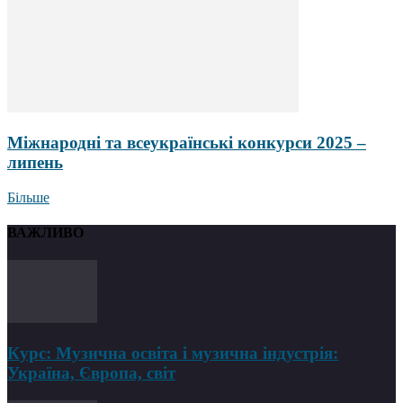
Міжнародні та всеукраїнські конкурси 2025 –
липень
Більше
ВАЖЛИВО
Курс: Музична освіта і музична індустрія:
Україна, Європа, світ