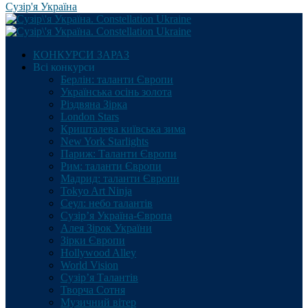
Сузір'я Україна
КОНКУРСИ ЗАРАЗ
Всі конкурси
Берлін: таланти Європи
Українська осінь золота
Різдвяна Зірка
London Stars
Кришталева київська зима
New York Starlights
Париж: Таланти Європи
Рим: таланти Європи
Мадрид: таланти Європи
Tokyo Art Ninja
Сеул: небо талантів
Сузір’я Україна-Європа
Алея Зірок України
Зірки Європи
Hollywood Alley
World Vision
Сузір’я Талантів
Творча Сотня
Музичний вітер