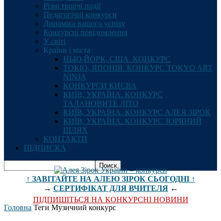
Різні творчі події
Педагогічні конкурси
Динаміка вашого успіху
Конкурсні повідомлення
У світі
Країни і міста
НЬЮ-ЙОРК, США. КОНКУРС
ТОКІО, ЯПОНІЯ. КОНКУРС TOKYO ART
NINJA
КОНКУРСИ КИЄВА
КИЇВ, УКРАЇНА. КОНКУРС
ТАЛАНОВИТЕ ЛІТО
КИЇВ, УКРАЇНА. КОНКУРС АЛЕЯ ЗІРОК
КИЇВ, УКРАЇНА. КОНКУРС ЗОРЯНИЙ
ШЛЯХ
КОНТАКТИ
ПІДПИСКА
↑ ЗАВІТАЙТЕ НА АЛЕЮ ЗІРОК СЬОГОДНІ ↑
→
СЕРТИФІКАТ ДЛЯ ВЧИТЕЛЯ
←
ПІДПИШІТЬСЯ НА КОНКУРСНІ НОВИНИ
Головна
Теги
Музичний конкурс