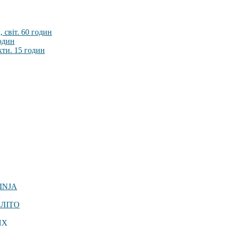
 світ. 60 годин
годин
кти. 15 годин
INJA
 ЛІТО
ЯХ