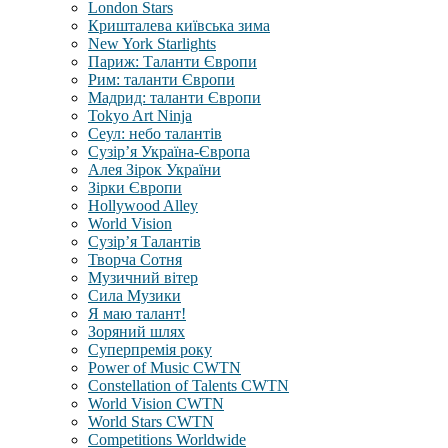
London Stars
Кришталева київська зима
New York Starlights
Париж: Таланти Європи
Рим: таланти Європи
Мадрид: таланти Європи
Tokyo Art Ninja
Сеул: небо талантів
Сузір’я Україна-Європа
Алея Зірок України
Зірки Європи
Hollywood Alley
World Vision
Сузір’я Талантів
Творча Сотня
Музичний вітер
Сила Музики
Я маю талант!
Зоряний шлях
Суперпремія року
Power of Music CWTN
Constellation of Talents CWTN
World Vision CWTN
World Stars CWTN
Competitions Worldwide