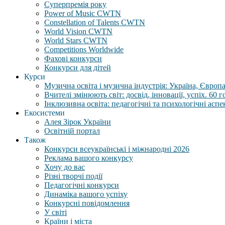
Суперпремія року
Power of Music CWTN
Constellation of Talents CWTN
World Vision CWTN
World Stars CWTN
Competitions Worldwide
Фахові конкурси
Конкурси для дітей
Курси
Музична освіта і музична індустрія: Україна, Європа,
Вчителі змінюють світ: досвід, інновації, успіх. 60 
Інклюзивна освіта: педагогічні та психологічні аспе
Екосистеми
Алея Зірок України
Освітній портал
Також
Конкурси всеукраїнські і міжнародні 2026
Реклама вашого конкурсу
Хочу до вас
Різні творчі події
Педагогічні конкурси
Динаміка вашого успіху
Конкурсні повідомлення
У світі
Країни і міста