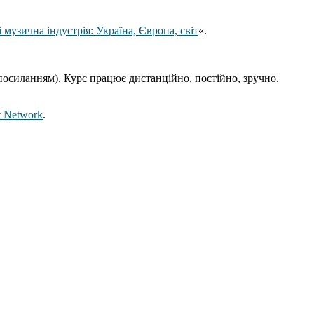
 музична індустрія: Україна, Європа, світ
«.
а посиланням). Курс працює дистанційно, постійно, зручно.
nt Network
.