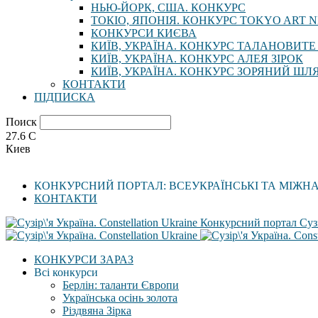
НЬЮ-ЙОРК, США. КОНКУРС
ТОКІО, ЯПОНІЯ. КОНКУРС TOKYO ART N
КОНКУРСИ КИЄВА
КИЇВ, УКРАЇНА. КОНКУРС ТАЛАНОВИТЕ
КИЇВ, УКРАЇНА. КОНКУРС АЛЕЯ ЗІРОК
КИЇВ, УКРАЇНА. КОНКУРС ЗОРЯНИЙ ШЛ
КОНТАКТИ
ПІДПИСКА
Поиск
27.6
C
Киев
КОНКУРСНИЙ ПОРТАЛ: ВСЕУКРАЇНСЬКІ ТА МІЖН
КОНТАКТИ
Конкурсний портал Сузі
КОНКУРСИ ЗАРАЗ
Всі конкурси
Берлін: таланти Європи
Українська осінь золота
Різдвяна Зірка