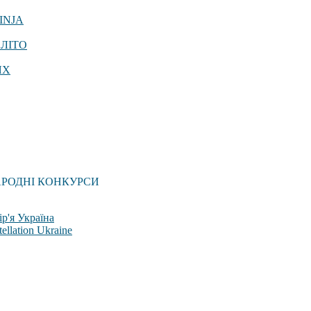
INJA
 ЛІТО
ЯХ
АРОДНІ КОНКУРСИ
р'я Україна