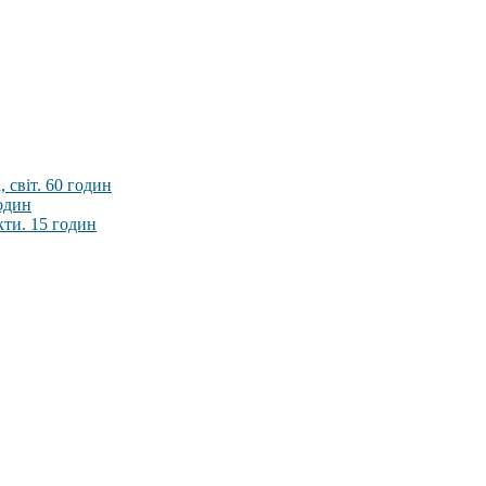
 світ. 60 годин
годин
кти. 15 годин