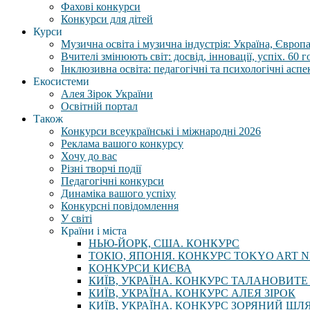
Фахові конкурси
Конкурси для дітей
Курси
Музична освіта і музична індустрія: Україна, Європа,
Вчителі змінюють світ: досвід, інновації, успіх. 60 
Інклюзивна освіта: педагогічні та психологічні аспе
Екосистеми
Алея Зірок України
Освітній портал
Також
Конкурси всеукраїнські і міжнародні 2026
Реклама вашого конкурсу
Хочу до вас
Різні творчі події
Педагогічні конкурси
Динаміка вашого успіху
Конкурсні повідомлення
У світі
Країни і міста
НЬЮ-ЙОРК, США. КОНКУРС
ТОКІО, ЯПОНІЯ. КОНКУРС TOKYO ART N
КОНКУРСИ КИЄВА
КИЇВ, УКРАЇНА. КОНКУРС ТАЛАНОВИТЕ
КИЇВ, УКРАЇНА. КОНКУРС АЛЕЯ ЗІРОК
КИЇВ, УКРАЇНА. КОНКУРС ЗОРЯНИЙ ШЛ