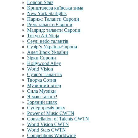
London Stars
Кришталева київська зима
New York Starlights
Париж: Таланти Європи
Рим: таланти Європи
Мадрид: таланти Європи
Tokyo Art Ninja
Сеул: небо талантів
Сузір’я Україна-Європа
Алея Зірок України
Зірки Європи
Hollywood Alley
World Vision
Сузір’я Талантів
Творча Сотня
Музичний вітер
Сила Музики
Я маю талант!
Зоряний шлях
Суперпремія року
Power of Music CWTN
Constellation of Talents CWTN
World Vision CWTN
World Stars CWTN
Competitions Worldwide