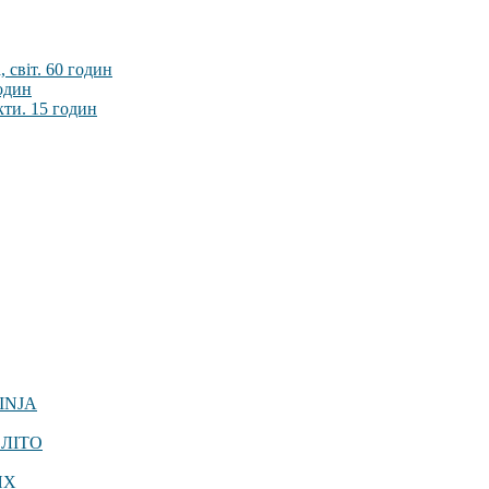
 світ. 60 годин
годин
кти. 15 годин
INJA
 ЛІТО
ЯХ