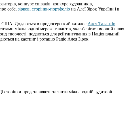
озиторів, конкурс співаків, конкурс художників,
про себе,
зіркові сторінки-портфоліо
на Алеї Зірок України і в
пі і США. Додаються в продюсерський каталог
Алея Талантів
дентами міжнародної мережі талантів, яка зберігає творчий шлях
онд творчості, подаються для рейтингування в Національний
даються на кастинг і ротацію Радіо Алея Зірок.
Ці сторінки представляють таланти міжнародній аудиторії