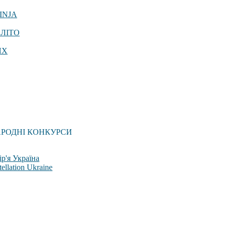
INJA
 ЛІТО
ЯХ
АРОДНІ КОНКУРСИ
р'я Україна