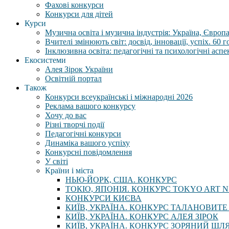
Фахові конкурси
Конкурси для дітей
Курси
Музична освіта і музична індустрія: Україна, Європа,
Вчителі змінюють світ: досвід, інновації, успіх. 60 
Інклюзивна освіта: педагогічні та психологічні аспе
Екосистеми
Алея Зірок України
Освітній портал
Також
Конкурси всеукраїнські і міжнародні 2026
Реклама вашого конкурсу
Хочу до вас
Різні творчі події
Педагогічні конкурси
Динаміка вашого успіху
Конкурсні повідомлення
У світі
Країни і міста
НЬЮ-ЙОРК, США. КОНКУРС
ТОКІО, ЯПОНІЯ. КОНКУРС TOKYO ART N
КОНКУРСИ КИЄВА
КИЇВ, УКРАЇНА. КОНКУРС ТАЛАНОВИТЕ
КИЇВ, УКРАЇНА. КОНКУРС АЛЕЯ ЗІРОК
КИЇВ, УКРАЇНА. КОНКУРС ЗОРЯНИЙ ШЛ