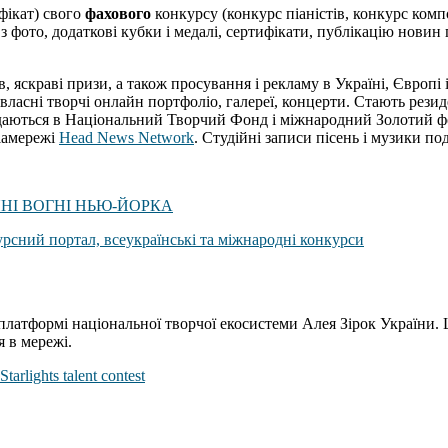
фікат) свого
фахового
конкурсу (конкурс піаністів, конкурс комп
фото, додаткові кубки і медалі, сертифікати, публікацію новин 
, яскраві призи, а також просування і рекламу в Україні, Євро
власні творчі онлайн портфоліо, галереї, концерти. Стають рези
одаються в Національний Творчий Фонд і міжнародний Золотий ф
іамережі
Head News Network
. Студійні записи пісень і музики по
ОРЯНІ ВОГНІ НЬЮ-ЙОРКА
платформі національної творчої екосистеми Алея Зірок України. 
я в мережі.