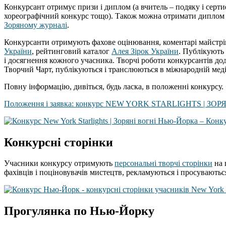
Конкурсант отримує призи і диплом (а вчитель – подяку і серти
хореографічний конкурс тощо). Також можна отримати диплом з 
Зоряному журналі
.
Конкурсанти отримують фахове оцінювання, коментарі майстрів
України
, рейтинговий каталог
Алея Зірок України
. Публікують 
і досягнення кожного учасника. Творчі роботи конкурсантів д
Творчий Чарт, публікуються і транслюються в міжнародній мед
Повну інформацію, дивіться, будь ласка, в положенні конкурсу.
Положення і заявка: конкурс NEW YORK STARLIGHTS | З
Конкурсні сторінки
Учасники конкурсу отримують
персональні творчі сторінки
на 
фахівців і поціновувачів мистецтв, рекламуються і просуваютьс
Прогулянка по Нью-Йорку