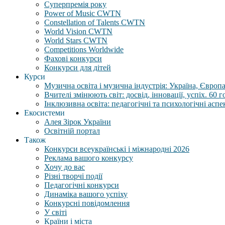
Суперпремія року
Power of Music CWTN
Constellation of Talents CWTN
World Vision CWTN
World Stars CWTN
Competitions Worldwide
Фахові конкурси
Конкурси для дітей
Курси
Музична освіта і музична індустрія: Україна, Європа,
Вчителі змінюють світ: досвід, інновації, успіх. 60 
Інклюзивна освіта: педагогічні та психологічні аспе
Екосистеми
Алея Зірок України
Освітній портал
Також
Конкурси всеукраїнські і міжнародні 2026
Реклама вашого конкурсу
Хочу до вас
Різні творчі події
Педагогічні конкурси
Динаміка вашого успіху
Конкурсні повідомлення
У світі
Країни і міста