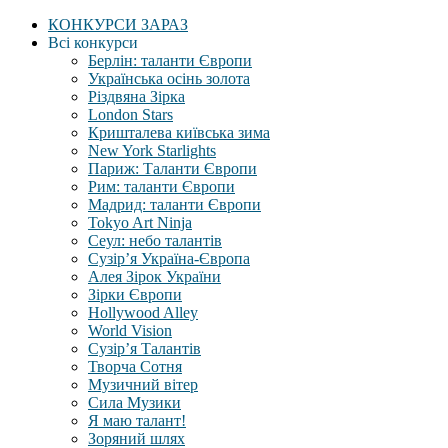
КОНКУРСИ ЗАРАЗ
Всі конкурси
Берлін: таланти Європи
Українська осінь золота
Різдвяна Зірка
London Stars
Кришталева київська зима
New York Starlights
Париж: Таланти Європи
Рим: таланти Європи
Мадрид: таланти Європи
Tokyo Art Ninja
Сеул: небо талантів
Сузір’я Україна-Європа
Алея Зірок України
Зірки Європи
Hollywood Alley
World Vision
Сузір’я Талантів
Творча Сотня
Музичний вітер
Сила Музики
Я маю талант!
Зоряний шлях