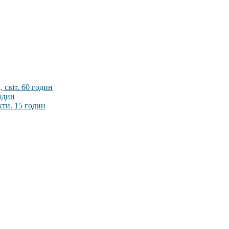
 світ. 60 годин
годин
кти. 15 годин