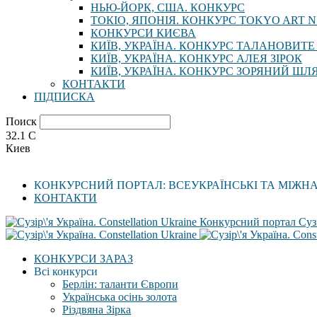
НЬЮ-ЙОРК, США. КОНКУРС
ТОКІО, ЯПОНІЯ. КОНКУРС TOKYO ART N
КОНКУРСИ КИЄВА
КИЇВ, УКРАЇНА. КОНКУРС ТАЛАНОВИТЕ
КИЇВ, УКРАЇНА. КОНКУРС АЛЕЯ ЗІРОК
КИЇВ, УКРАЇНА. КОНКУРС ЗОРЯНИЙ ШЛ
КОНТАКТИ
ПІДПИСКА
Поиск
32.1
C
Киев
КОНКУРСНИЙ ПОРТАЛ: ВСЕУКРАЇНСЬКІ ТА МІЖН
КОНТАКТИ
Конкурсний портал Сузі
КОНКУРСИ ЗАРАЗ
Всі конкурси
Берлін: таланти Європи
Українська осінь золота
Різдвяна Зірка