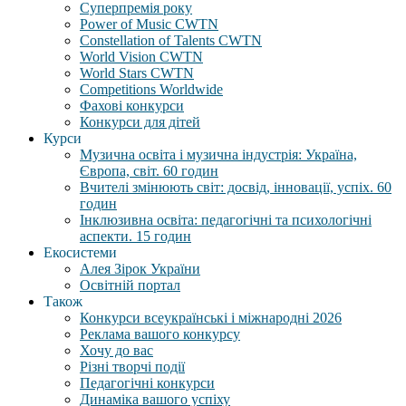
Суперпремія року
Power of Music CWTN
Constellation of Talents CWTN
World Vision CWTN
World Stars CWTN
Competitions Worldwide
Фахові конкурси
Конкурси для дітей
Курси
Музична освіта і музична індустрія: Україна,
Європа, світ. 60 годин
Вчителі змінюють світ: досвід, інновації, успіх. 60
годин
Інклюзивна освіта: педагогічні та психологічні
аспекти. 15 годин
Екосистеми
Алея Зірок України
Освітній портал
Також
Конкурси всеукраїнські і міжнародні 2026
Реклама вашого конкурсу
Хочу до вас
Різні творчі події
Педагогічні конкурси
Динаміка вашого успіху