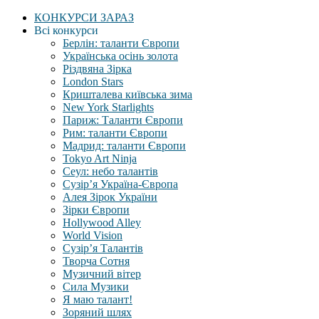
КОНКУРСИ ЗАРАЗ
Всі конкурси
Берлін: таланти Європи
Українська осінь золота
Різдвяна Зірка
London Stars
Кришталева київська зима
New York Starlights
Париж: Таланти Європи
Рим: таланти Європи
Мадрид: таланти Європи
Tokyo Art Ninja
Сеул: небо талантів
Сузір’я Україна-Європа
Алея Зірок України
Зірки Європи
Hollywood Alley
World Vision
Сузір’я Талантів
Творча Сотня
Музичний вітер
Сила Музики
Я маю талант!
Зоряний шлях