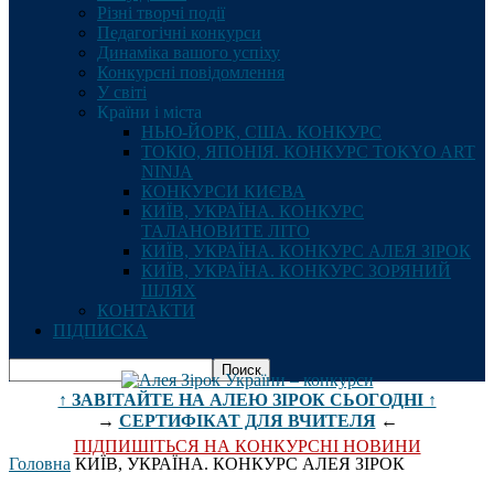
Різні творчі події
Педагогічні конкурси
Динаміка вашого успіху
Конкурсні повідомлення
У світі
Країни і міста
НЬЮ-ЙОРК, США. КОНКУРС
ТОКІО, ЯПОНІЯ. КОНКУРС TOKYO ART
NINJA
КОНКУРСИ КИЄВА
КИЇВ, УКРАЇНА. КОНКУРС
ТАЛАНОВИТЕ ЛІТО
КИЇВ, УКРАЇНА. КОНКУРС АЛЕЯ ЗІРОК
КИЇВ, УКРАЇНА. КОНКУРС ЗОРЯНИЙ
ШЛЯХ
КОНТАКТИ
ПІДПИСКА
↑ ЗАВІТАЙТЕ НА АЛЕЮ ЗІРОК СЬОГОДНІ ↑
→
СЕРТИФІКАТ ДЛЯ ВЧИТЕЛЯ
←
ПІДПИШІТЬСЯ НА КОНКУРСНІ НОВИНИ
Головна
КИЇВ, УКРАЇНА. КОНКУРС АЛЕЯ ЗІРОК