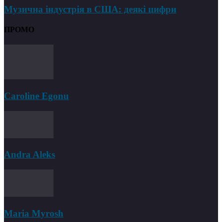
Музична індустрія в США: деякі цифри
ПРОМО
Caroline Egonu
Andra Aleks
Maria Myrosh