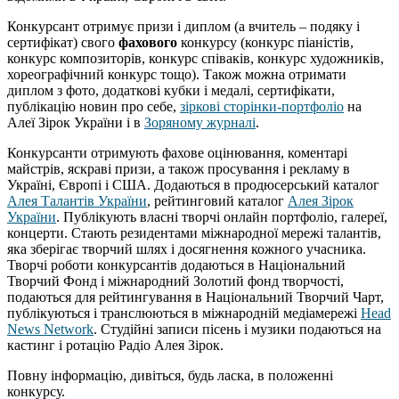
Конкурсант отримує призи і диплом (а вчитель – подяку і
сертифікат) свого
фахового
конкурсу (конкурс піаністів,
конкурс композиторів, конкурс співаків, конкурс художників,
хореографічний конкурс тощо). Також можна отримати
диплом з фото, додаткові кубки і медалі, сертифікати,
публікацію новин про себе,
зіркові сторінки-портфоліо
на
Алеї Зірок України і в
Зоряному журналі
.
Конкурсанти отримують фахове оцінювання, коментарі
майстрів, яскраві призи, а також просування і рекламу в
Україні, Європі і США. Додаються в продюсерський каталог
Алея Талантів України
, рейтинговий каталог
Алея Зірок
України
. Публікують власні творчі онлайн портфоліо, галереї,
концерти. Стають резидентами міжнародної мережі талантів,
яка зберігає творчий шлях і досягнення кожного учасника.
Творчі роботи конкурсантів додаються в Національний
Творчий Фонд і міжнародний Золотий фонд творчості,
подаються для рейтингування в Національний Творчий Чарт,
публікуються і транслюються в міжнародній медіамережі
Head
News Network
. Студійні записи пісень і музики подаються на
кастинг і ротацію Радіо Алея Зірок.
Повну інформацію, дивіться, будь ласка, в положенні
конкурсу.