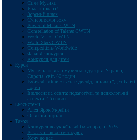
Сила Музики
Я маю талант!
Зоряний шлях
Суперпремія року
Power of Music CWTN
Constellation of Talents CWTN
World Vision CWTN
World Stars CWTN
Competitions Worldwide
Фахові конкурси
Конкурси для дітей
Курси
Музична освіта і музична індустрія: Україна,
Європа, світ. 60 годин
Вчителі змінюють світ: досвід, інновації, успіх. 60
годин
Інклюзивна освіта: педагогічні та психологічні
аспекти. 15 годин
Екосистеми
Алея Зірок України
Освітній портал
Також
Конкурси всеукраїнські і міжнародні 2026
Реклама вашого конкурсу
Хочу до вас