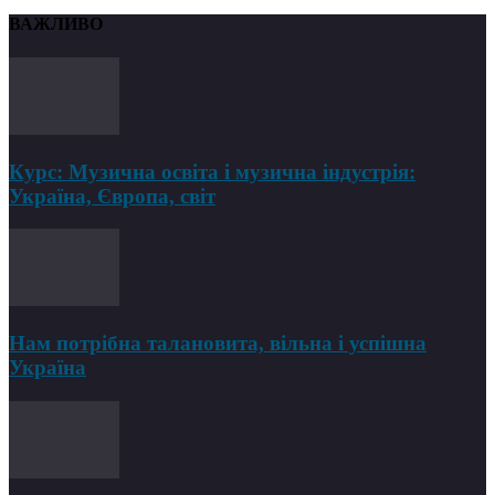
ВАЖЛИВО
Курс: Музична освіта і музична індустрія:
Україна, Європа, світ
Нам потрібна талановита, вільна і успішна
Україна