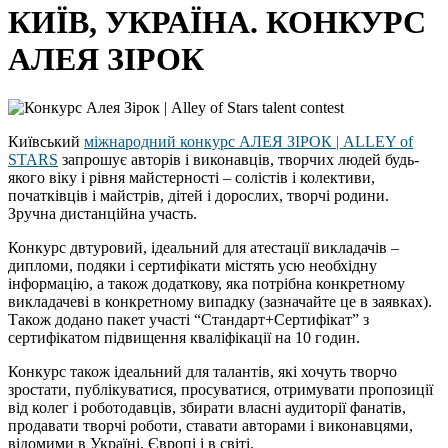
КИЇВ, УКРАЇНА. КОНКУРС
АЛЕЯ ЗІРОК
Київський
міжнародний конкурс АЛЕЯ ЗІРОК | ALLEY of
STARS
запрошує авторів і виконавців, творчих людей будь-
якого віку і рівня майстерності – солістів і колективи,
початківців і майстрів, дітей і дорослих, творчі родини.
Зручна дистанційна участь.
Конкурс двтуровий, ідеальний для атестації викладачів –
дипломи, подяки і сертифікати містять усю необхідну
інформацію, а також додаткову, яка потрібна конкретному
викладачеві в конкретному випадку (зазначайте це в заявках).
Також додано пакет участі “Стандарт+Сертифікат” з
сертифікатом підвищення кваліфікації на 10 годин.
Конкурс також ідеальний для талантів, які хочуть творчо
зростати, публікуватися, просуватися, отримувати пропозиції
від колег і роботодавців, збирати власні аудиторії фанатів,
продавати творчі роботи, ставати авторами і виконавцями,
відомими в Україні, Європі і в світі.