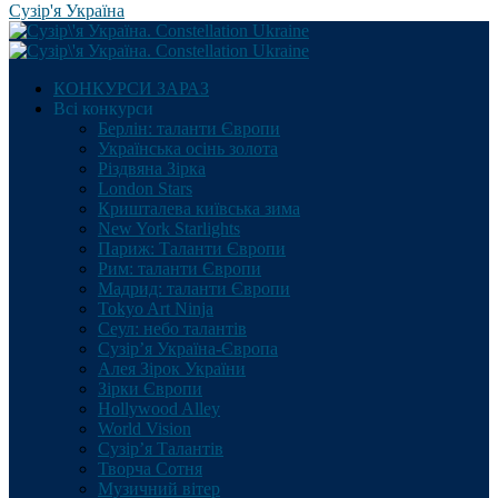
Сузір'я Україна
КОНКУРСИ ЗАРАЗ
Всі конкурси
Берлін: таланти Європи
Українська осінь золота
Різдвяна Зірка
London Stars
Кришталева київська зима
New York Starlights
Париж: Таланти Європи
Рим: таланти Європи
Мадрид: таланти Європи
Tokyo Art Ninja
Сеул: небо талантів
Сузір’я Україна-Європа
Алея Зірок України
Зірки Європи
Hollywood Alley
World Vision
Сузір’я Талантів
Творча Сотня
Музичний вітер