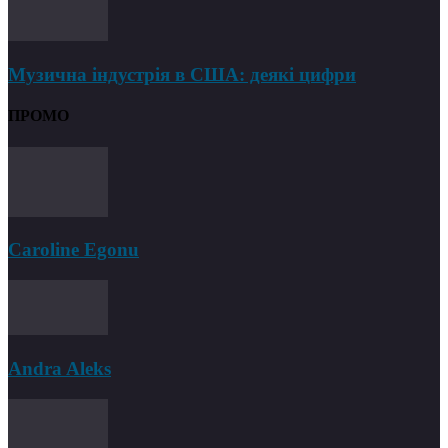
Музична індустрія в США: деякі цифри
ПРОМО
Caroline Egonu
Andra Aleks