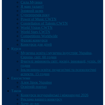
Сила Музики
Я маю талант!
Зоряний шлях
Суперпремія року
Power of Music CWTN
Constellation of Talents CWTN
World Vision CWTN
World Stars CWTN
Competitions Worldwide
Фахові конкурси
Конкурси для дітей
Курси
Музична освіта і музична індустрія: Україна,
Європа, світ. 60 годин
Вчителі змінюють світ: досвід, інновації, успіх. 60
годин
Інклюзивна освіта: педагогічні та психологічні
аспекти. 15 годин
Екосистеми
Алея Зірок України
Освітній портал
Також
Конкурси всеукраїнські і міжнародні 2026
Реклама вашого конкурсу
Хочу до вас