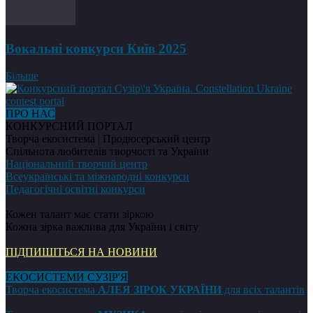
Вокальні конкурси Київ 2025
Більше
ПРО НАС
КОНКУРСНИЙ ПОРТАЛ
Творча екосистема | Продюсерський центр
Спільнота любителів творчості та України
Національний творчий центр
Всеукраїнські та міжнародні конкурси
Педагогічні освітні конкурси
Кожен талант має стати зіркою
Кожна зірка важлива для України і світу
ПІДПИШІТЬСЯ НА НОВИНИ
ЕКОСИСТЕМИ СУЗІР'Я
Творча екосистема
АЛЕЯ ЗІРОК УКРАЇНИ
для всіх талантів