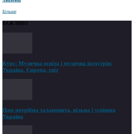
Більше
ВАЖЛИВО
Курс: Музична освіта і музична індустрія:
Україна, Європа, світ
Нам потрібна талановита, вільна і успішна
Україна