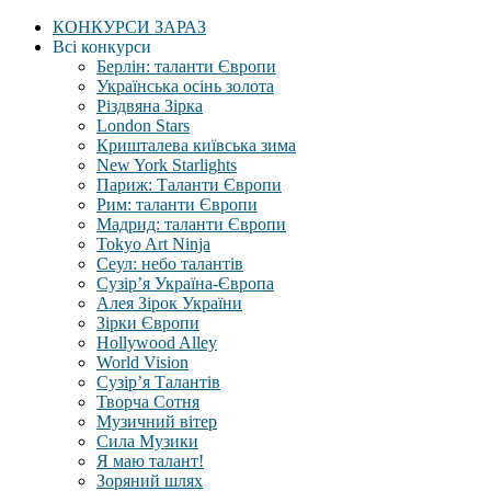
КОНКУРСИ ЗАРАЗ
Всі конкурси
Берлін: таланти Європи
Українська осінь золота
Різдвяна Зірка
London Stars
Кришталева київська зима
New York Starlights
Париж: Таланти Європи
Рим: таланти Європи
Мадрид: таланти Європи
Tokyo Art Ninja
Сеул: небо талантів
Сузір’я Україна-Європа
Алея Зірок України
Зірки Європи
Hollywood Alley
World Vision
Сузір’я Талантів
Творча Сотня
Музичний вітер
Сила Музики
Я маю талант!
Зоряний шлях