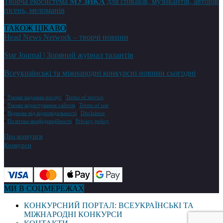
Творча екосистема
МУЗИКА
для співаків, музикантів, авторів
пісень, меломанів
ТАКОЖ ЦІКАВО
Head News Network – творчі новини
Star Journal | Зоряний журнал талантів
Всеукраїнські та міжнародні конкурсні новини сьогодні
•
Умови надання послуг
|
Terms of service
•
Умови користування сайтом
|
Terms of use
•
Відмова від відповідальності
|
Disclaimer
•
Політика конфіденційності
|
Privacy policy
Про конкурси
Конкурси
МИ В СОЦМЕРЕЖАХ
КОНКУРСНИЙ ПОРТАЛ: ВСЕУКРАЇНСЬКІ ТА
МІЖНАРОДНІ КОНКУРСИ