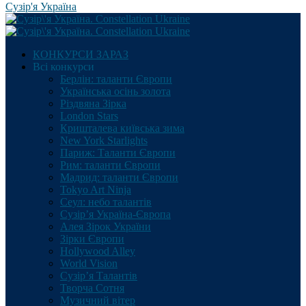
Сузір'я Україна
КОНКУРСИ ЗАРАЗ
Всі конкурси
Берлін: таланти Європи
Українська осінь золота
Різдвяна Зірка
London Stars
Кришталева київська зима
New York Starlights
Париж: Таланти Європи
Рим: таланти Європи
Мадрид: таланти Європи
Tokyo Art Ninja
Сеул: небо талантів
Сузір’я Україна-Європа
Алея Зірок України
Зірки Європи
Hollywood Alley
World Vision
Сузір’я Талантів
Творча Сотня
Музичний вітер