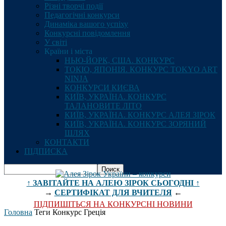
Різні творчі події
Педагогічні конкурси
Динаміка вашого успіху
Конкурсні повідомлення
У світі
Країни і міста
НЬЮ-ЙОРК, США. КОНКУРС
ТОКІО, ЯПОНІЯ. КОНКУРС TOKYO ART
NINJA
КОНКУРСИ КИЄВА
КИЇВ, УКРАЇНА. КОНКУРС
ТАЛАНОВИТЕ ЛІТО
КИЇВ, УКРАЇНА. КОНКУРС АЛЕЯ ЗІРОК
КИЇВ, УКРАЇНА. КОНКУРС ЗОРЯНИЙ
ШЛЯХ
КОНТАКТИ
ПІДПИСКА
↑ ЗАВІТАЙТЕ НА АЛЕЮ ЗІРОК СЬОГОДНІ ↑
→
СЕРТИФІКАТ ДЛЯ ВЧИТЕЛЯ
←
ПІДПИШІТЬСЯ НА КОНКУРСНІ НОВИНИ
Головна
Теги
Конкурс Греція