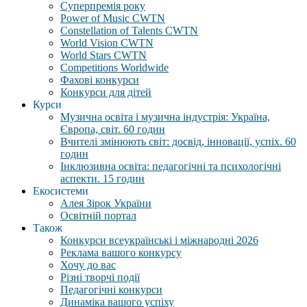
Суперпремія року
Power of Music CWTN
Constellation of Talents CWTN
World Vision CWTN
World Stars CWTN
Competitions Worldwide
Фахові конкурси
Конкурси для дітей
Курси
Музична освіта і музична індустрія: Україна,
Європа, світ. 60 годин
Вчителі змінюють світ: досвід, інновації, успіх. 60
годин
Інклюзивна освіта: педагогічні та психологічні
аспекти. 15 годин
Екосистеми
Алея Зірок України
Освітній портал
Також
Конкурси всеукраїнські і міжнародні 2026
Реклама вашого конкурсу
Хочу до вас
Різні творчі події
Педагогічні конкурси
Динаміка вашого успіху