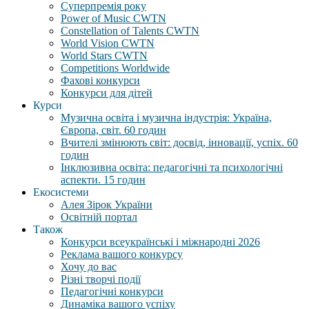
Суперпремія року
Power of Music CWTN
Constellation of Talents CWTN
World Vision CWTN
World Stars CWTN
Competitions Worldwide
Фахові конкурси
Конкурси для дітей
Курси
Музична освіта і музична індустрія: Україна,
Європа, світ. 60 годин
Вчителі змінюють світ: досвід, інновації, успіх. 60
годин
Інклюзивна освіта: педагогічні та психологічні
аспекти. 15 годин
Екосистеми
Алея Зірок України
Освітній портал
Також
Конкурси всеукраїнські і міжнародні 2026
Реклама вашого конкурсу
Хочу до вас
Різні творчі події
Педагогічні конкурси
Динаміка вашого успіху