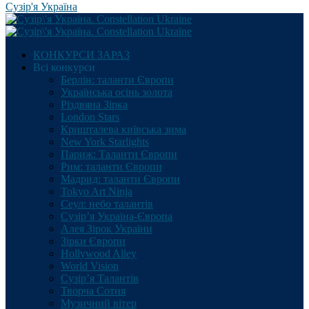
Сузір'я Україна
КОНКУРСИ ЗАРАЗ
Всі конкурси
Берлін: таланти Європи
Українська осінь золота
Різдвяна Зірка
London Stars
Кришталева київська зима
New York Starlights
Париж: Таланти Європи
Рим: таланти Європи
Мадрид: таланти Європи
Tokyo Art Ninja
Сеул: небо талантів
Сузір’я Україна-Європа
Алея Зірок України
Зірки Європи
Hollywood Alley
World Vision
Сузір’я Талантів
Творча Сотня
Музичний вітер