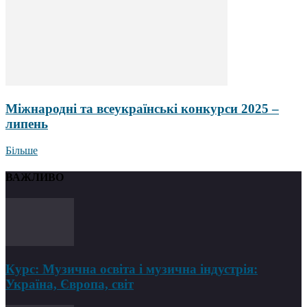
Міжнародні та всеукраїнські конкурси 2025 –
липень
Більше
ВАЖЛИВО
Курс: Музична освіта і музична індустрія:
Україна, Європа, світ