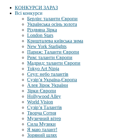
КОНКУРСИ ЗАРАЗ
Всі конкурси
Берлін: таланти Європи
Українська осінь золота
Різдвяна Зірка
London Stars
Кришталева київська зима
New York Starlights
Париж: Таланти Європи
Рим: таланти Європи
Мадрид: таланти Європи
Tokyo Art Ninja
Сеул: небо талантів
Сузір’я Україна-Європа
Алея Зірок України
Зірки Європи
Hollywood Alley
World Vision
Сузір’я Талантів
Творча Сотня
Музичний вітер
Сила Музики
Я маю талант!
Зоряний шлях