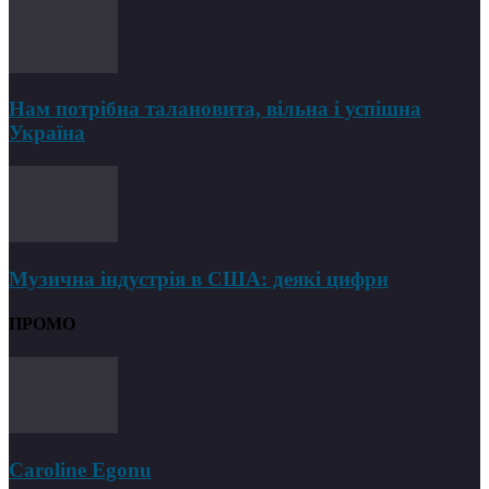
Нам потрібна талановита, вільна і успішна
Україна
Музична індустрія в США: деякі цифри
ПРОМО
Caroline Egonu