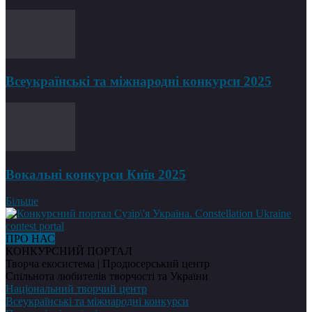
Всеукраїнські та міжнародні конкурси 2025
Вокальні конкурси Київ 2025
Більше
ПРО НАС
КОНКУРСНИЙ ПОРТАЛ
Творча екосистема | Продюсерський центр
Спільнота любителів творчості та України
Національний творчий центр
Всеукраїнські та міжнародні конкурси