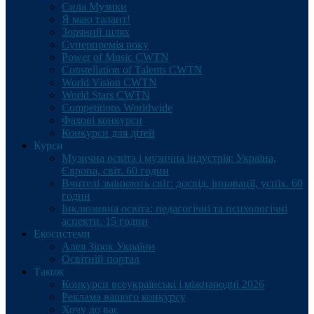
Сила Музики
Я маю талант!
Зоряний шлях
Суперпремія року
Power of Music CWTN
Constellation of Talents CWTN
World Vision CWTN
World Stars CWTN
Competitions Worldwide
Фахові конкурси
Конкурси для дітей
Курси
Музична освіта і музична індустрія: Україна,
Європа, світ. 60 годин
Вчителі змінюють світ: досвід, інновації, успіх. 60
годин
Інклюзивна освіта: педагогічні та психологічні
аспекти. 15 годин
Екосистеми
Алея Зірок України
Освітній портал
Також
Конкурси всеукраїнські і міжнародні 2026
Реклама вашого конкурсу
Хочу до вас