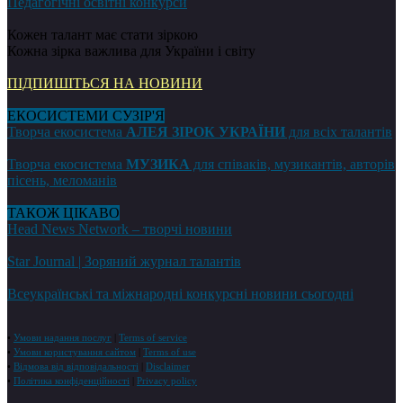
Педагогічні освітні конкурси
Кожен талант має стати зіркою
Кожна зірка важлива для України і світу
ПІДПИШІТЬСЯ НА НОВИНИ
ЕКОСИСТЕМИ СУЗІР'Я
Творча екосистема
АЛЕЯ ЗІРОК УКРАЇНИ
для всіх талантів
Творча екосистема
МУЗИКА
для співаків, музикантів, авторів
пісень, меломанів
ТАКОЖ ЦІКАВО
Head News Network – творчі новини
Star Journal | Зоряний журнал талантів
Всеукраїнські та міжнародні конкурсні новини сьогодні
•
Умови надання послуг
|
Terms of service
•
Умови користування сайтом
|
Terms of use
•
Відмова від відповідальності
|
Disclaimer
•
Політика конфіденційності
|
Privacy policy