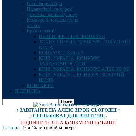
Різні творчі події
Педагогічні конкурси
Динаміка вашого успіху
Конкурсні повідомлення
У світі
Країни і міста
НЬЮ-ЙОРК, США. КОНКУРС
ТОКІО, ЯПОНІЯ. КОНКУРС TOKYO ART
NINJA
КОНКУРСИ КИЄВА
КИЇВ, УКРАЇНА. КОНКУРС
ТАЛАНОВИТЕ ЛІТО
КИЇВ, УКРАЇНА. КОНКУРС АЛЕЯ ЗІРОК
КИЇВ, УКРАЇНА. КОНКУРС ЗОРЯНИЙ
ШЛЯХ
КОНТАКТИ
ПІДПИСКА
↑ ЗАВІТАЙТЕ НА АЛЕЮ ЗІРОК СЬОГОДНІ ↑
→
СЕРТИФІКАТ ДЛЯ ВЧИТЕЛЯ
←
ПІДПИШІТЬСЯ НА КОНКУРСНІ НОВИНИ
Головна
Теги
Скрипковий конкурс