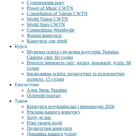
Суперпремія року
Power of Music CWTN
Constellation of Talents CWTN
World Vision CWTN
World Stars CWTN
Competitions Worldwide
Фахові конкурси
Конкурси для дітей
Курси
Музична освіта і музична індустрія: Україна,
Європа, світ. 60 годин
Вчителі змінюють світ: досвід, інновації, успіх. 60
годин
Інклюзивна освіта: педагогічні та психологічні
аспекти. 15 годин
Екосистеми
Алея Зірок України
Освітній портал
Також
Конкурси всеукраїнські і міжнародні 2026
Реклама вашого конкурсу
Хочу до вас
Різні творчі події
Педагогічні конкурси
Динаміка вашого успіху