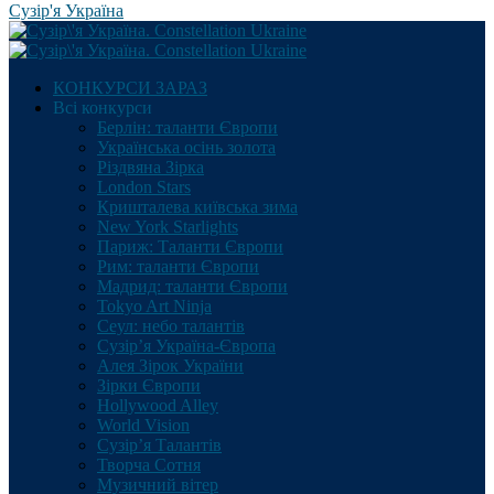
Сузір'я Україна
КОНКУРСИ ЗАРАЗ
Всі конкурси
Берлін: таланти Європи
Українська осінь золота
Різдвяна Зірка
London Stars
Кришталева київська зима
New York Starlights
Париж: Таланти Європи
Рим: таланти Європи
Мадрид: таланти Європи
Tokyo Art Ninja
Сеул: небо талантів
Сузір’я Україна-Європа
Алея Зірок України
Зірки Європи
Hollywood Alley
World Vision
Сузір’я Талантів
Творча Сотня
Музичний вітер