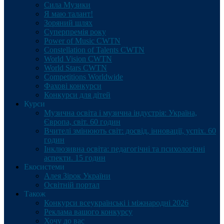
Сила Музики
Я маю талант!
Зоряний шлях
Суперпремія року
Power of Music CWTN
Constellation of Talents CWTN
World Vision CWTN
World Stars CWTN
Competitions Worldwide
Фахові конкурси
Конкурси для дітей
Курси
Музична освіта і музична індустрія: Україна,
Європа, світ. 60 годин
Вчителі змінюють світ: досвід, інновації, успіх. 60
годин
Інклюзивна освіта: педагогічні та психологічні
аспекти. 15 годин
Екосистеми
Алея Зірок України
Освітній портал
Також
Конкурси всеукраїнські і міжнародні 2026
Реклама вашого конкурсу
Хочу до вас