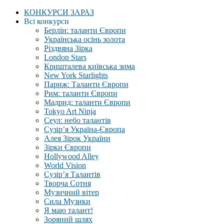
КОНКУРСИ ЗАРАЗ
Всі конкурси
Берлін: таланти Європи
Українська осінь золота
Різдвяна Зірка
London Stars
Кришталева київська зима
New York Starlights
Париж: Таланти Європи
Рим: таланти Європи
Мадрид: таланти Європи
Tokyo Art Ninja
Сеул: небо талантів
Сузір’я Україна-Європа
Алея Зірок України
Зірки Європи
Hollywood Alley
World Vision
Сузір’я Талантів
Творча Сотня
Музичний вітер
Сила Музики
Я маю талант!
Зоряний шлях