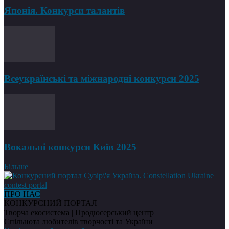
Японія. Конкурси талантів
Всеукраїнські та міжнародні конкурси 2025
Вокальні конкурси Київ 2025
Більше
ПРО НАС
КОНКУРСНИЙ ПОРТАЛ
Творча екосистема | Продюсерський центр
Спільнота любителів творчості та України