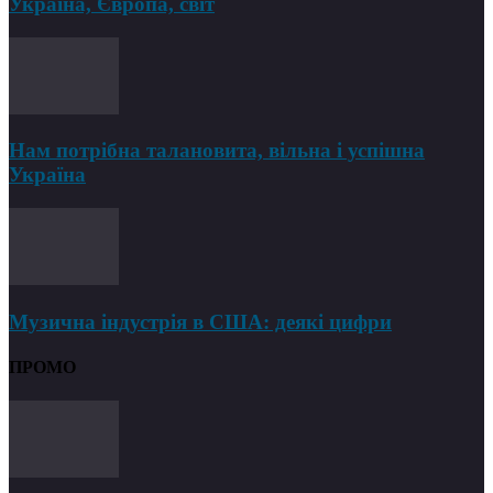
Україна, Європа, світ
Нам потрібна талановита, вільна і успішна
Україна
Музична індустрія в США: деякі цифри
ПРОМО