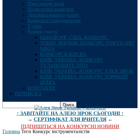
Різні творчі події
Педагогічні конкурси
Динаміка вашого успіху
Конкурсні повідомлення
У світі
Країни і міста
НЬЮ-ЙОРК, США. КОНКУРС
ТОКІО, ЯПОНІЯ. КОНКУРС TOKYO ART
NINJA
КОНКУРСИ КИЄВА
КИЇВ, УКРАЇНА. КОНКУРС
ТАЛАНОВИТЕ ЛІТО
КИЇВ, УКРАЇНА. КОНКУРС АЛЕЯ ЗІРОК
КИЇВ, УКРАЇНА. КОНКУРС ЗОРЯНИЙ
ШЛЯХ
КОНТАКТИ
ПІДПИСКА
↑ ЗАВІТАЙТЕ НА АЛЕЮ ЗІРОК СЬОГОДНІ ↑
→
СЕРТИФІКАТ ДЛЯ ВЧИТЕЛЯ
←
ПІДПИШІТЬСЯ НА КОНКУРСНІ НОВИНИ
Головна
Теги
Конкурс інструменталістів