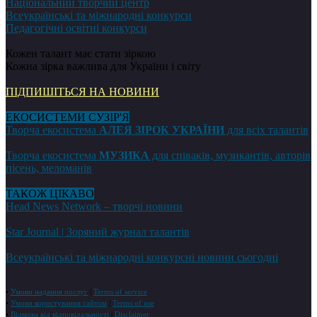
Національний творчий центр
Всеукраїнські та міжнародні конкурси
Педагогічні освітні конкурси
Кожен талант має стати зіркою
Кожна зірка важлива для України і світу
ПІДПИШІТЬСЯ НА НОВИНИ
ЕКОСИСТЕМИ СУЗІР'Я
Творча екосистема
АЛЕЯ ЗІРОК УКРАЇНИ
для всіх талантів
Творча екосистема
МУЗИКА
для співаків, музикантів, авторів
пісень, меломанів
ТАКОЖ ЦІКАВО
Head News Network – творчі новини
Star Journal | Зоряний журнал талантів
Всеукраїнські та міжнародні конкурсні новини сьогодні
•
Умови надання послуг
|
Terms of service
•
Умови користування сайтом
|
Terms of use
•
Відмова від відповідальності
|
Disclaimer