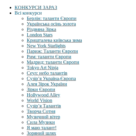
КОНКУРСИ ЗАРАЗ
Всі конкурси
Берлін: таланти Європи
Українська осінь золота
Різдвяна Зірка
London Stars
Кришталева київська зима
New York Starlights
Париж: Таланти Європи
Рим: таланти Європи
Мадрид: таланти Європи
Tokyo Art Ninja
Сеул: небо талантів
Сузір’я Україна-Європа
Алея Зірок України
Зірки Європи
Hollywood Alley
World Vision
Сузір’я Талантів
Творча Сотня
Музичний вітер
Сила Музики
Я маю талант!
Зоряний шлях