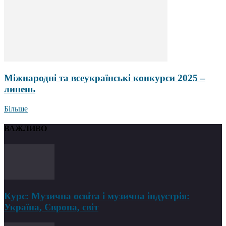
Міжнародні та всеукраїнські конкурси 2025 –
липень
Більше
ВАЖЛИВО
Курс: Музична освіта і музична індустрія:
Україна, Європа, світ