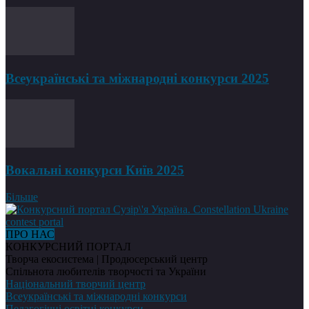
Всеукраїнські та міжнародні конкурси 2025
Вокальні конкурси Київ 2025
Більше
ПРО НАС
КОНКУРСНИЙ ПОРТАЛ
Творча екосистема | Продюсерський центр
Спільнота любителів творчості та України
Національний творчий центр
Всеукраїнські та міжнародні конкурси
Педагогічні освітні конкурси