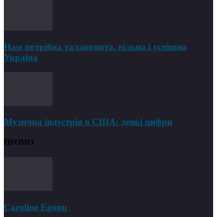
Нам потрібна талановита, вільна і успішна
Україна
Музична індустрія в США: деякі цифри
ПРОМО
Caroline Egonu