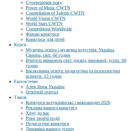
Суперпремія року
Power of Music CWTN
Constellation of Talents CWTN
World Vision CWTN
World Stars CWTN
Competitions Worldwide
Фахові конкурси
Конкурси для дітей
Курси
Музична освіта і музична індустрія: Україна,
Європа, світ. 60 годин
Вчителі змінюють світ: досвід, інновації, успіх. 60
годин
Інклюзивна освіта: педагогічні та психологічні
аспекти. 15 годин
Екосистеми
Алея Зірок України
Освітній портал
Також
Конкурси всеукраїнські і міжнародні 2026
Реклама вашого конкурсу
Хочу до вас
Різні творчі події
Педагогічні конкурси
Динаміка вашого успіху