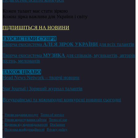
Кожен талант має стати зіркою
Кожна зірка важлива для України і світу
ПІДПИШІТЬСЯ НА НОВИНИ
ЕКОСИСТЕМИ СУЗІР'Я
Творча екосистема
АЛЕЯ ЗІРОК УКРАЇНИ
для всіх талантів
Творча екосистема
МУЗИКА
для співаків, музикантів, авторів
пісень, меломанів
ТАКОЖ ЦІКАВО
Head News Network – творчі новини
Star Journal | Зоряний журнал талантів
Всеукраїнські та міжнародні конкурсні новини сьогодні
•
Умови надання послуг
|
Terms of service
•
Умови користування сайтом
|
Terms of use
•
Відмова від відповідальності
|
Disclaimer
•
Політика конфіденційності
|
Privacy policy