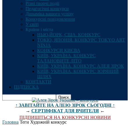
Різні творчі події
Педагогічні конкурси
Динаміка вашого успіху
Конкурсні повідомлення
У світі
Країни і міста
НЬЮ-ЙОРК, США. КОНКУРС
ТОКІО, ЯПОНІЯ. КОНКУРС TOKYO ART
NINJA
КОНКУРСИ КИЄВА
КИЇВ, УКРАЇНА. КОНКУРС
ТАЛАНОВИТЕ ЛІТО
КИЇВ, УКРАЇНА. КОНКУРС АЛЕЯ ЗІРОК
КИЇВ, УКРАЇНА. КОНКУРС ЗОРЯНИЙ
ШЛЯХ
КОНТАКТИ
ПІДПИСКА
↑ ЗАВІТАЙТЕ НА АЛЕЮ ЗІРОК СЬОГОДНІ ↑
→
СЕРТИФІКАТ ДЛЯ ВЧИТЕЛЯ
←
ПІДПИШІТЬСЯ НА КОНКУРСНІ НОВИНИ
Головна
Теги
Художній конкурс