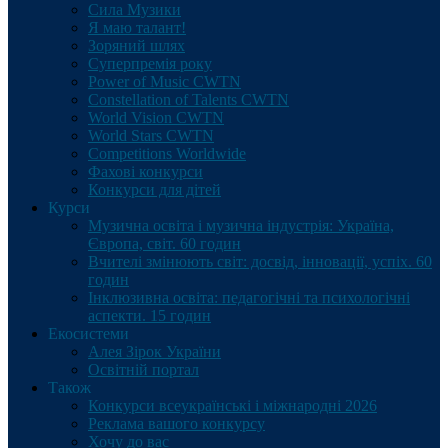
Сила Музики
Я маю талант!
Зоряний шлях
Суперпремія року
Power of Music CWTN
Constellation of Talents CWTN
World Vision CWTN
World Stars CWTN
Competitions Worldwide
Фахові конкурси
Конкурси для дітей
Курси
Музична освіта і музична індустрія: Україна,
Європа, світ. 60 годин
Вчителі змінюють світ: досвід, інновації, успіх. 60
годин
Інклюзивна освіта: педагогічні та психологічні
аспекти. 15 годин
Екосистеми
Алея Зірок України
Освітній портал
Також
Конкурси всеукраїнські і міжнародні 2026
Реклама вашого конкурсу
Хочу до вас