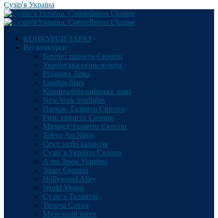
Сузір'я Україна
КОНКУРСИ ЗАРАЗ
Всі конкурси
Берлін: таланти Європи
Українська осінь золота
Різдвяна Зірка
London Stars
Кришталева київська зима
New York Starlights
Париж: Таланти Європи
Рим: таланти Європи
Мадрид: таланти Європи
Tokyo Art Ninja
Сеул: небо талантів
Сузір’я Україна-Європа
Алея Зірок України
Зірки Європи
Hollywood Alley
World Vision
Сузір’я Талантів
Творча Сотня
Музичний вітер