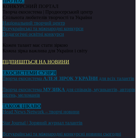
ПРО НАС
КОНКУРСНИЙ ПОРТАЛ
Творча екосистема | Продюсерський центр
Спільнота любителів творчості та України
Національний творчий центр
Всеукраїнські та міжнародні конкурси
Педагогічні освітні конкурси
Кожен талант має стати зіркою
Кожна зірка важлива для України і світу
ПІДПИШІТЬСЯ НА НОВИНИ
ЕКОСИСТЕМИ СУЗІР'Я
Творча екосистема
АЛЕЯ ЗІРОК УКРАЇНИ
для всіх талантів
Творча екосистема
МУЗИКА
для співаків, музикантів, авторів
пісень, меломанів
ТАКОЖ ЦІКАВО
Head News Network – творчі новини
Star Journal | Зоряний журнал талантів
Всеукраїнські та міжнародні конкурсні новини сьогодні