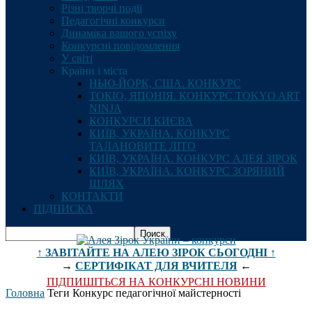
Різні творчі події
Педагогічні конкурси
Динаміка вашого успіху
Конкурсні повідомлення
У світі
Країни і міста
НЬЮ-ЙОРК, США. КОНКУРС
ТОКІО, ЯПОНІЯ. КОНКУРС TOKYO ART
NINJA
КОНКУРСИ КИЄВА
КИЇВ, УКРАЇНА. КОНКУРС
ТАЛАНОВИТЕ ЛІТО
КИЇВ, УКРАЇНА. КОНКУРС АЛЕЯ ЗІРОК
КИЇВ, УКРАЇНА. КОНКУРС ЗОРЯНИЙ
ШЛЯХ
КОНТАКТИ
ПІДПИСКА
↑ ЗАВІТАЙТЕ НА АЛЕЮ ЗІРОК СЬОГОДНІ ↑
→
СЕРТИФІКАТ ДЛЯ ВЧИТЕЛЯ
←
ПІДПИШІТЬСЯ НА КОНКУРСНІ НОВИНИ
Головна
Теги
Конкурс педагогічної майстерності