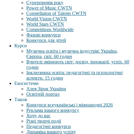
Суперпремія року
Power of Music CWTN
Constellation of Talents CWTN
World Vision CWTN
World Stars CWTN
Competitions Worldwide
Фахові конкурси
Конкурси для дітей
Курси
Музична освіта і музична індустрія: Україна,
Європа, світ. 60 годин
Вчителі змінюють світ: досвід, інновації, успіх. 60
годин
Інклюзивна освіта: педагогічні та психологічні
аспекти. 15 годин
Екосистеми
Алея Зірок України
Освітній портал
Також
Конкурси всеукраїнські і міжнародні 2026
Реклама вашого конкурсу
Хочу до вас
Різні творчі події
Педагогічні конкурси
Динаміка вашого успіху