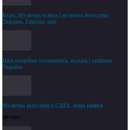
Курс: Музична освіта і музична індустрія:
Україна, Європа, світ
Нам потрібна талановита, вільна і успішна
Україна
Музична індустрія в США: деякі цифри
ПРОМО