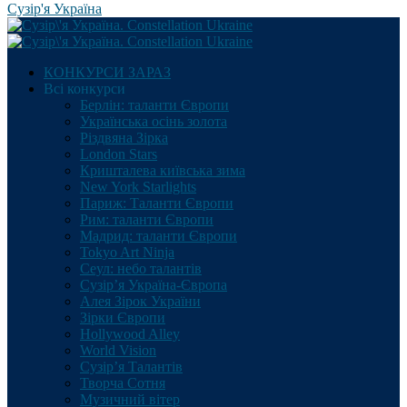
Сузір'я Україна
КОНКУРСИ ЗАРАЗ
Всі конкурси
Берлін: таланти Європи
Українська осінь золота
Різдвяна Зірка
London Stars
Кришталева київська зима
New York Starlights
Париж: Таланти Європи
Рим: таланти Європи
Мадрид: таланти Європи
Tokyo Art Ninja
Сеул: небо талантів
Сузір’я Україна-Європа
Алея Зірок України
Зірки Європи
Hollywood Alley
World Vision
Сузір’я Талантів
Творча Сотня
Музичний вітер