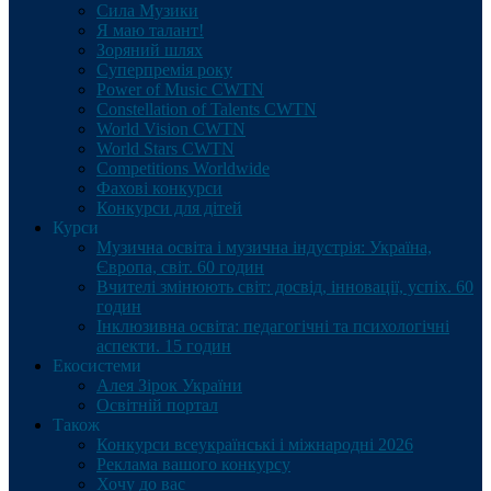
Сила Музики
Я маю талант!
Зоряний шлях
Суперпремія року
Power of Music CWTN
Constellation of Talents CWTN
World Vision CWTN
World Stars CWTN
Competitions Worldwide
Фахові конкурси
Конкурси для дітей
Курси
Музична освіта і музична індустрія: Україна,
Європа, світ. 60 годин
Вчителі змінюють світ: досвід, інновації, успіх. 60
годин
Інклюзивна освіта: педагогічні та психологічні
аспекти. 15 годин
Екосистеми
Алея Зірок України
Освітній портал
Також
Конкурси всеукраїнські і міжнародні 2026
Реклама вашого конкурсу
Хочу до вас