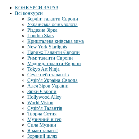
КОНКУРСИ ЗАРАЗ
Всі конкурси
Берлін: таланти Європи
Українська осінь золота
Різдвяна Зірка
London Stars
Кришталева київська зима
New York Starlights
Париж: Таланти Європи
Рим: таланти Європи
Мадрид: таланти Європи
Tokyo Art Ninja
Сеул: небо талантів
Сузір’я Україна-Європа
Алея Зірок України
Зірки Європи
Hollywood Alley
World Vision
Сузір’я Талантів
Творча Сотня
Музичний вітер
Сила Музики
Я маю талант!
Зоряний шлях