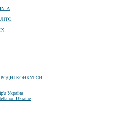
INJA
 ЛІТО
ЯХ
АРОДНІ КОНКУРСИ
р'я Україна