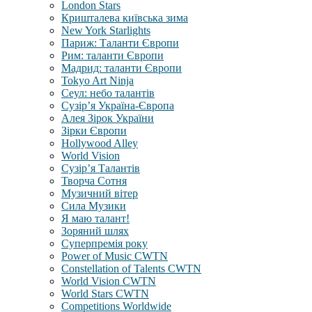
London Stars
Кришталева київська зима
New York Starlights
Париж: Таланти Європи
Рим: таланти Європи
Мадрид: таланти Європи
Tokyo Art Ninja
Сеул: небо талантів
Сузір’я Україна-Європа
Алея Зірок України
Зірки Європи
Hollywood Alley
World Vision
Сузір’я Талантів
Творча Сотня
Музичний вітер
Сила Музики
Я маю талант!
Зоряний шлях
Суперпремія року
Power of Music CWTN
Constellation of Talents CWTN
World Vision CWTN
World Stars CWTN
Competitions Worldwide