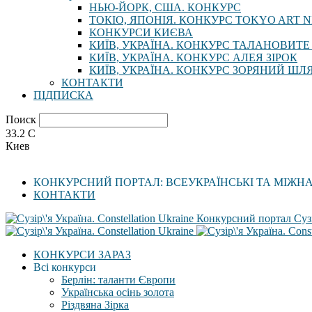
НЬЮ-ЙОРК, США. КОНКУРС
ТОКІО, ЯПОНІЯ. КОНКУРС TOKYO ART N
КОНКУРСИ КИЄВА
КИЇВ, УКРАЇНА. КОНКУРС ТАЛАНОВИТЕ
КИЇВ, УКРАЇНА. КОНКУРС АЛЕЯ ЗІРОК
КИЇВ, УКРАЇНА. КОНКУРС ЗОРЯНИЙ ШЛ
КОНТАКТИ
ПІДПИСКА
Поиск
33.2
C
Киев
КОНКУРСНИЙ ПОРТАЛ: ВСЕУКРАЇНСЬКІ ТА МІЖН
КОНТАКТИ
Конкурсний портал Сузі
КОНКУРСИ ЗАРАЗ
Всі конкурси
Берлін: таланти Європи
Українська осінь золота
Різдвяна Зірка