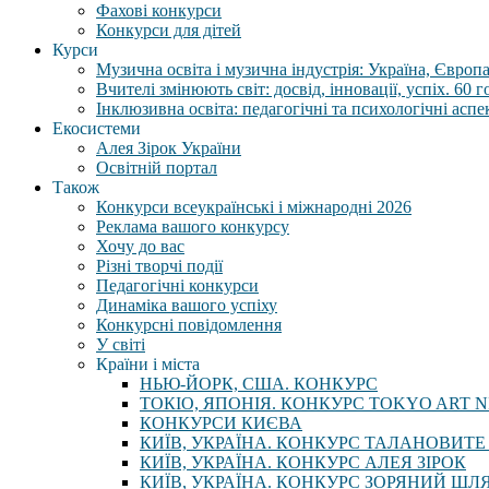
Фахові конкурси
Конкурси для дітей
Курси
Музична освіта і музична індустрія: Україна, Європа,
Вчителі змінюють світ: досвід, інновації, успіх. 60 
Інклюзивна освіта: педагогічні та психологічні аспе
Екосистеми
Алея Зірок України
Освітній портал
Також
Конкурси всеукраїнські і міжнародні 2026
Реклама вашого конкурсу
Хочу до вас
Різні творчі події
Педагогічні конкурси
Динаміка вашого успіху
Конкурсні повідомлення
У світі
Країни і міста
НЬЮ-ЙОРК, США. КОНКУРС
ТОКІО, ЯПОНІЯ. КОНКУРС TOKYO ART N
КОНКУРСИ КИЄВА
КИЇВ, УКРАЇНА. КОНКУРС ТАЛАНОВИТЕ
КИЇВ, УКРАЇНА. КОНКУРС АЛЕЯ ЗІРОК
КИЇВ, УКРАЇНА. КОНКУРС ЗОРЯНИЙ ШЛ