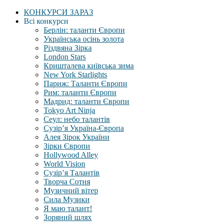
КОНКУРСИ ЗАРАЗ
Всі конкурси
Берлін: таланти Європи
Українська осінь золота
Різдвяна Зірка
London Stars
Кришталева київська зима
New York Starlights
Париж: Таланти Європи
Рим: таланти Європи
Мадрид: таланти Європи
Tokyo Art Ninja
Сеул: небо талантів
Сузір’я Україна-Європа
Алея Зірок України
Зірки Європи
Hollywood Alley
World Vision
Сузір’я Талантів
Творча Сотня
Музичний вітер
Сила Музики
Я маю талант!
Зоряний шлях