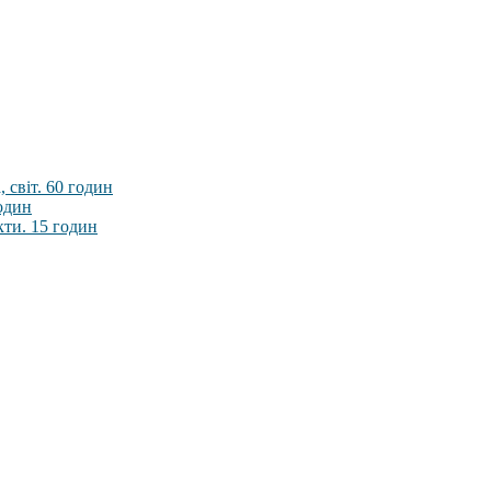
 світ. 60 годин
годин
кти. 15 годин