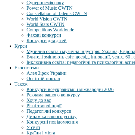
Суперпремія року
Power of Music CWTN
Constellation of Talents CWTN
World Vision CWTN
World Stars CWTN
Competitions Worldwide
Фахові конкурси
Конкурси для дітей
Курси
Музична освіта і музична індустрія: Україна, Європа,
Вчителі змінюють світ: досвід, інновації, успіх. 60 
Інклюзивна освіта: педагогічні та психологічні аспе
Екосистеми
Алея Зірок України
Освітній портал
Також
Конкурси всеукраїнські і міжнародні 2026
Реклама вашого конкурсу
Хочу до вас
Різні творчі події
Педагогічні конкурси
Динаміка вашого успіху
Конкурсні повідомлення
У світі
Країни і міста