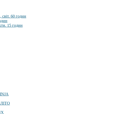
 світ. 60 годин
годин
кти. 15 годин
INJA
 ЛІТО
ЯХ