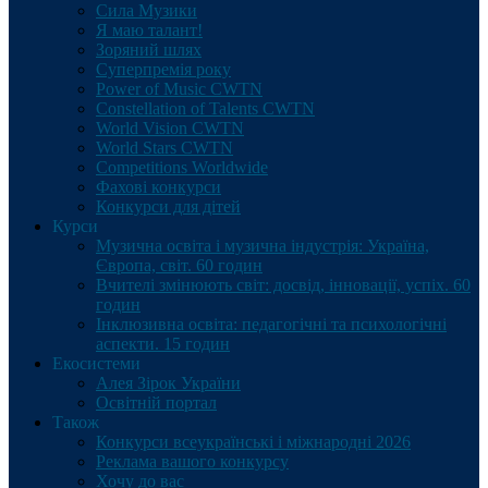
Сила Музики
Я маю талант!
Зоряний шлях
Суперпремія року
Power of Music CWTN
Constellation of Talents CWTN
World Vision CWTN
World Stars CWTN
Competitions Worldwide
Фахові конкурси
Конкурси для дітей
Курси
Музична освіта і музична індустрія: Україна,
Європа, світ. 60 годин
Вчителі змінюють світ: досвід, інновації, успіх. 60
годин
Інклюзивна освіта: педагогічні та психологічні
аспекти. 15 годин
Екосистеми
Алея Зірок України
Освітній портал
Також
Конкурси всеукраїнські і міжнародні 2026
Реклама вашого конкурсу
Хочу до вас