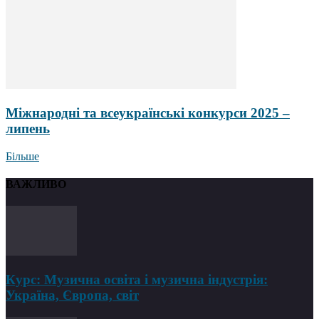
Міжнародні та всеукраїнські конкурси 2025 –
липень
Більше
ВАЖЛИВО
Курс: Музична освіта і музична індустрія:
Україна, Європа, світ