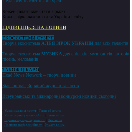
Педагогічні освітні конкурси
Кожен талант має стати зіркою
Кожна зірка важлива для України і світу
ПІДПИШІТЬСЯ НА НОВИНИ
ЕКОСИСТЕМИ СУЗІР'Я
Творча екосистема
АЛЕЯ ЗІРОК УКРАЇНИ
для всіх талантів
Творча екосистема
МУЗИКА
для співаків, музикантів, авторів
пісень, меломанів
ТАКОЖ ЦІКАВО
Head News Network – творчі новини
Star Journal | Зоряний журнал талантів
Всеукраїнські та міжнародні конкурсні новини сьогодні
•
Умови надання послуг
|
Terms of service
•
Умови користування сайтом
|
Terms of use
•
Відмова від відповідальності
|
Disclaimer
•
Політика конфіденційності
|
Privacy policy