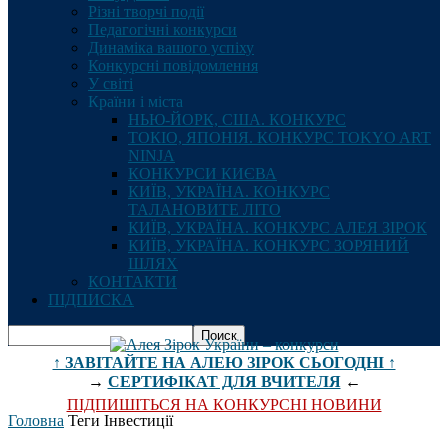
Різні творчі події
Педагогічні конкурси
Динаміка вашого успіху
Конкурсні повідомлення
У світі
Країни і міста
НЬЮ-ЙОРК, США. КОНКУРС
ТОКІО, ЯПОНІЯ. КОНКУРС TOKYO ART
NINJA
КОНКУРСИ КИЄВА
КИЇВ, УКРАЇНА. КОНКУРС
ТАЛАНОВИТЕ ЛІТО
КИЇВ, УКРАЇНА. КОНКУРС АЛЕЯ ЗІРОК
КИЇВ, УКРАЇНА. КОНКУРС ЗОРЯНИЙ
ШЛЯХ
КОНТАКТИ
ПІДПИСКА
↑ ЗАВІТАЙТЕ НА АЛЕЮ ЗІРОК СЬОГОДНІ ↑
→
СЕРТИФІКАТ ДЛЯ ВЧИТЕЛЯ
←
ПІДПИШІТЬСЯ НА КОНКУРСНІ НОВИНИ
Головна
Теги
Інвестиції