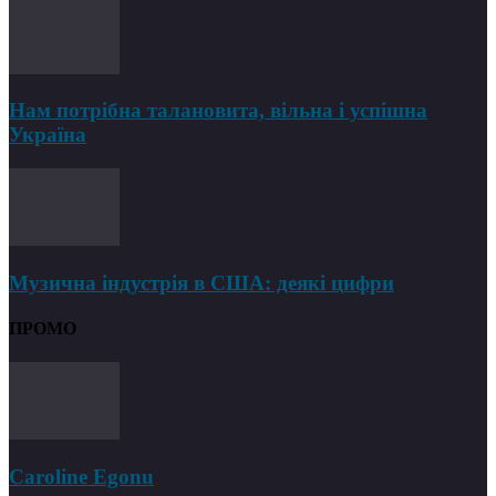
Нам потрібна талановита, вільна і успішна
Україна
Музична індустрія в США: деякі цифри
ПРОМО
Caroline Egonu