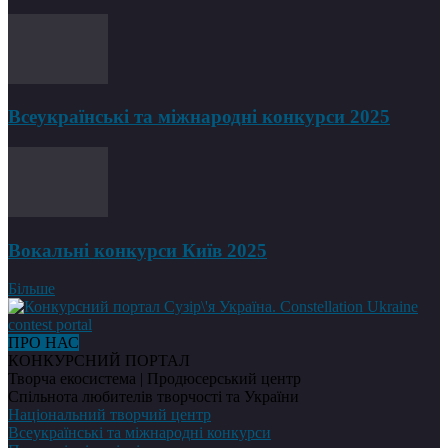
Всеукраїнські та міжнародні конкурси 2025
Вокальні конкурси Київ 2025
Більше
ПРО НАС
КОНКУРСНИЙ ПОРТАЛ
Творча екосистема | Продюсерський центр
Спільнота любителів творчості та України
Національний творчий центр
Всеукраїнські та міжнародні конкурси