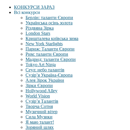
КОНКУРСИ ЗАРАЗ
Всі конкурси
Берлін: таланти Європи
Українська осінь золота
Різдвяна Зірка
London Stars
Кришталева київська зима
New York Starlights
Париж: Таланти Європи
Рим: таланти Європи
Мадрид: таланти Європи
Tokyo Art Ninja
Сеул: небо талантів
Сузір’я Україна-Європа
Алея Зірок України
Зірки Європи
Hollywood Alley
World Vision
Сузір’я Талантів
Творча Сотня
Музичний вітер
Сила Музики
Я маю талант!
Зоряний шлях