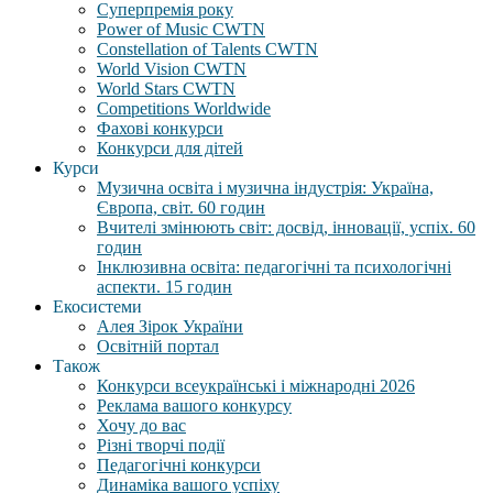
Суперпремія року
Power of Music CWTN
Constellation of Talents CWTN
World Vision CWTN
World Stars CWTN
Competitions Worldwide
Фахові конкурси
Конкурси для дітей
Курси
Музична освіта і музична індустрія: Україна,
Європа, світ. 60 годин
Вчителі змінюють світ: досвід, інновації, успіх. 60
годин
Інклюзивна освіта: педагогічні та психологічні
аспекти. 15 годин
Екосистеми
Алея Зірок України
Освітній портал
Також
Конкурси всеукраїнські і міжнародні 2026
Реклама вашого конкурсу
Хочу до вас
Різні творчі події
Педагогічні конкурси
Динаміка вашого успіху