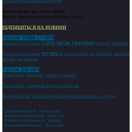
Педагогічні освітні конкурси
Кожен талант має стати зіркою
Кожна зірка важлива для України і світу
ПІДПИШІТЬСЯ НА НОВИНИ
ЕКОСИСТЕМИ СУЗІР'Я
Творча екосистема
АЛЕЯ ЗІРОК УКРАЇНИ
для всіх талантів
Творча екосистема
МУЗИКА
для співаків, музикантів, авторів
пісень, меломанів
ТАКОЖ ЦІКАВО
Head News Network – творчі новини
Star Journal | Зоряний журнал талантів
Всеукраїнські та міжнародні конкурсні новини сьогодні
•
Умови надання послуг
|
Terms of service
•
Умови користування сайтом
|
Terms of use
•
Відмова від відповідальності
|
Disclaimer
•
Політика конфіденційності
|
Privacy policy