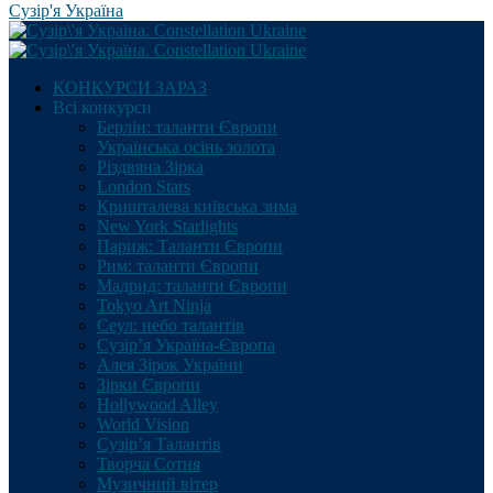
Сузір'я Україна
КОНКУРСИ ЗАРАЗ
Всі конкурси
Берлін: таланти Європи
Українська осінь золота
Різдвяна Зірка
London Stars
Кришталева київська зима
New York Starlights
Париж: Таланти Європи
Рим: таланти Європи
Мадрид: таланти Європи
Tokyo Art Ninja
Сеул: небо талантів
Сузір’я Україна-Європа
Алея Зірок України
Зірки Європи
Hollywood Alley
World Vision
Сузір’я Талантів
Творча Сотня
Музичний вітер