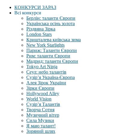
КОНКУРСИ ЗАРАЗ
Всі конкурси
Берлін: таланти Європи
Українська осінь золота
Різдвяна Зірка
London Stars
Кришталева київська зима
New York Starlights
Париж: Таланти Європи
Рим: таланти Європи
Мадрид: таланти Європи
Tokyo Art Ninja
Сеул: небо талантів
Сузір’я Україна-Європа
Алея Зірок України
Зірки Європи
Hollywood Alley
World Vision
Сузір’я Талантів
Творча Сотня
Музичний вітер
Сила Музики
Я маю талант!
Зоряний шлях