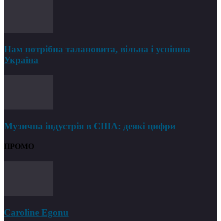
Нам потрібна талановита, вільна і успішна
Україна
Музична індустрія в США: деякі цифри
ПРОМО
Caroline Egonu