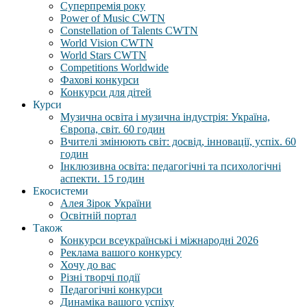
Суперпремія року
Power of Music CWTN
Constellation of Talents CWTN
World Vision CWTN
World Stars CWTN
Competitions Worldwide
Фахові конкурси
Конкурси для дітей
Курси
Музична освіта і музична індустрія: Україна,
Європа, світ. 60 годин
Вчителі змінюють світ: досвід, інновації, успіх. 60
годин
Інклюзивна освіта: педагогічні та психологічні
аспекти. 15 годин
Екосистеми
Алея Зірок України
Освітній портал
Також
Конкурси всеукраїнські і міжнародні 2026
Реклама вашого конкурсу
Хочу до вас
Різні творчі події
Педагогічні конкурси
Динаміка вашого успіху