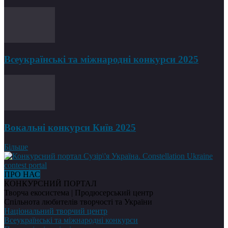
Всеукраїнські та міжнародні конкурси 2025
Вокальні конкурси Київ 2025
Більше
ПРО НАС
КОНКУРСНИЙ ПОРТАЛ
Творча екосистема | Продюсерський центр
Спільнота любителів творчості та України
Національний творчий центр
Всеукраїнські та міжнародні конкурси