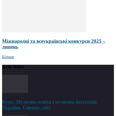
Міжнародні та всеукраїнські конкурси 2025 –
липень
Більше
ВАЖЛИВО
Курс: Музична освіта і музична індустрія:
Україна, Європа, світ