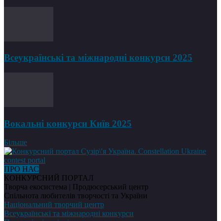
Всеукраїнські та міжнародні конкурси 2025
Вокальні конкурси Київ 2025
Більше
ПРО НАС
КОНКУРСНИЙ ПОРТАЛ
Творча екосистема | Продюсерський центр
Спільнота любителів творчості та України
Національний творчий центр
Всеукраїнські та міжнародні конкурси