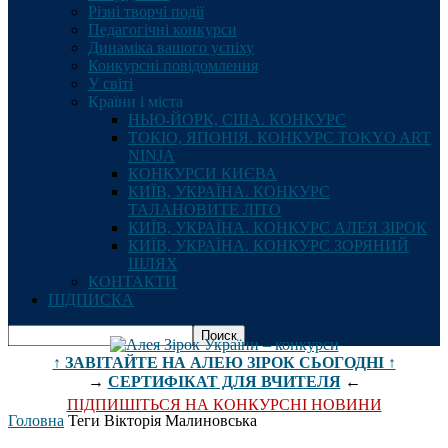
Різні творчі події
Педагогічні конкурси
Динаміка вашого успіху
Конкурсні повідомлення
У світі
Країни і міста
НЬЮ-ЙОРК, США. КОНКУРС
ТОКІО, ЯПОНІЯ. КОНКУРС TOKYO ART
NINJA
КОНКУРСИ КИЄВА
КИЇВ, УКРАЇНА. КОНКУРС
ТАЛАНОВИТЕ ЛІТО
КИЇВ, УКРАЇНА. КОНКУРС АЛЕЯ ЗІРОК
КИЇВ, УКРАЇНА. КОНКУРС ЗОРЯНИЙ
ШЛЯХ
КОНТАКТИ
ПІДПИСКА
↑ ЗАВІТАЙТЕ НА АЛЕЮ ЗІРОК СЬОГОДНІ ↑
→
СЕРТИФІКАТ ДЛЯ ВЧИТЕЛЯ
←
ПІДПИШІТЬСЯ НА КОНКУРСНІ НОВИНИ
Головна
Теги
Вікторія Малиновська