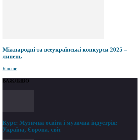
Міжнародні та всеукраїнські конкурси 2025 –
липень
Більше
ВАЖЛИВО
Курс: Музична освіта і музична індустрія:
Україна, Європа, світ