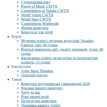
Суперпремія року
Power of Music CWTN
Constellation of Talents CWTN
World Vision CWTN
World Stars CWTN
Competitions Worldwide
Фахові конкурси
Конкурси для дітей
Курси
Музична освіта і музична індустрія: Україна,
Європа, світ. 60 годин
Вчителі змінюють світ: досвід, інновації, успіх. 60
годин
Інклюзивна освіта: педагогічні та психологічні
аспекти. 15 годин
Екосистеми
Алея Зірок України
Освітній портал
Також
Конкурси всеукраїнські і міжнародні 2026
Реклама вашого конкурсу
Хочу до вас
Різні творчі події
Педагогічні конкурси
Динаміка вашого успіху