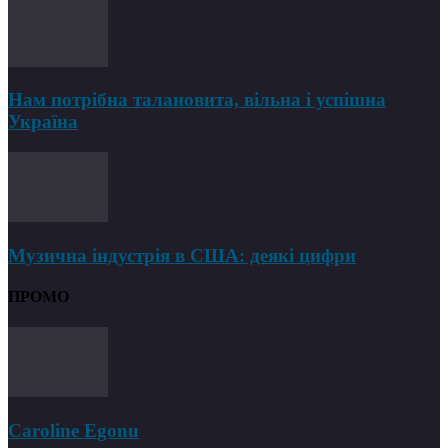
Нам потрібна талановита, вільна і успішна
Україна
Музична індустрія в США: деякі цифри
ПРОМО
Caroline Egonu