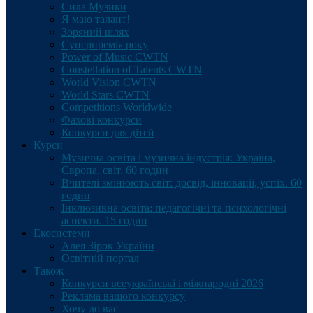
Сила Музики
Я маю талант!
Зоряний шлях
Суперпремія року
Power of Music CWTN
Constellation of Talents CWTN
World Vision CWTN
World Stars CWTN
Competitions Worldwide
Фахові конкурси
Конкурси для дітей
Курси
Музична освіта і музична індустрія: Україна,
Європа, світ. 60 годин
Вчителі змінюють світ: досвід, інновації, успіх. 60
годин
Інклюзивна освіта: педагогічні та психологічні
аспекти. 15 годин
Екосистеми
Алея Зірок України
Освітній портал
Також
Конкурси всеукраїнські і міжнародні 2026
Реклама вашого конкурсу
Хочу до вас