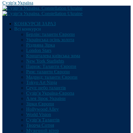
Сузір'я Україна
КОНКУРСИ ЗАРАЗ
Всі конкурси
Берлін: таланти Європи
Українська осінь золота
Різдвяна Зірка
London Stars
Кришталева київська зима
New York Starlights
Париж: Таланти Європи
Рим: таланти Європи
Мадрид: таланти Європи
Tokyo Art Ninja
Сеул: небо талантів
Сузір’я Україна-Європа
Алея Зірок України
Зірки Європи
Hollywood Alley
World Vision
Сузір’я Талантів
Творча Сотня
Музичний вітер