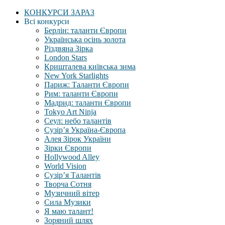
КОНКУРСИ ЗАРАЗ
Всі конкурси
Берлін: таланти Європи
Українська осінь золота
Різдвяна Зірка
London Stars
Кришталева київська зима
New York Starlights
Париж: Таланти Європи
Рим: таланти Європи
Мадрид: таланти Європи
Tokyo Art Ninja
Сеул: небо талантів
Сузір’я Україна-Європа
Алея Зірок України
Зірки Європи
Hollywood Alley
World Vision
Сузір’я Талантів
Творча Сотня
Музичний вітер
Сила Музики
Я маю талант!
Зоряний шлях