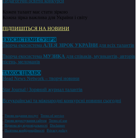
Педагогічні освітні конкурси
Кожен талант має стати зіркою
Кожна зірка важлива для України і світу
ПІДПИШІТЬСЯ НА НОВИНИ
ЕКОСИСТЕМИ СУЗІР'Я
Творча екосистема
АЛЕЯ ЗІРОК УКРАЇНИ
для всіх талантів
Творча екосистема
МУЗИКА
для співаків, музикантів, авторів
пісень, меломанів
ТАКОЖ ЦІКАВО
Head News Network – творчі новини
Star Journal | Зоряний журнал талантів
Всеукраїнські та міжнародні конкурсні новини сьогодні
•
Умови надання послуг
|
Terms of service
•
Умови користування сайтом
|
Terms of use
•
Відмова від відповідальності
|
Disclaimer
•
Політика конфіденційності
|
Privacy policy