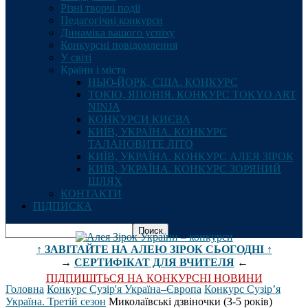
Різні творчі події
Педагогічні конкурси
Динаміка вашого успіху
Конкурсні повідомлення
У світі
Країни і міста
НЬЮ-ЙОРК, США. КОНКУРС
ТОКІО, ЯПОНІЯ. КОНКУРС TOKYO ART
NINJA
КОНКУРСИ КИЄВА
КИЇВ, УКРАЇНА. КОНКУРС
ТАЛАНОВИТЕ ЛІТО
КИЇВ, УКРАЇНА. КОНКУРС АЛЕЯ ЗІРОК
КИЇВ, УКРАЇНА. КОНКУРС ЗОРЯНИЙ
ШЛЯХ
КОНТАКТИ
ПІДПИСКА
↑ ЗАВІТАЙТЕ НА АЛЕЮ ЗІРОК СЬОГОДНІ ↑
→
СЕРТИФІКАТ ДЛЯ ВЧИТЕЛЯ
←
ПІДПИШІТЬСЯ НА КОНКУРСНІ НОВИНИ
Головна
Конкурс Сузір'я Україна–Європа
Конкурс Сузір’я
Україна. Третій сезон
Миколаївські дзвіночки (3-5 років)