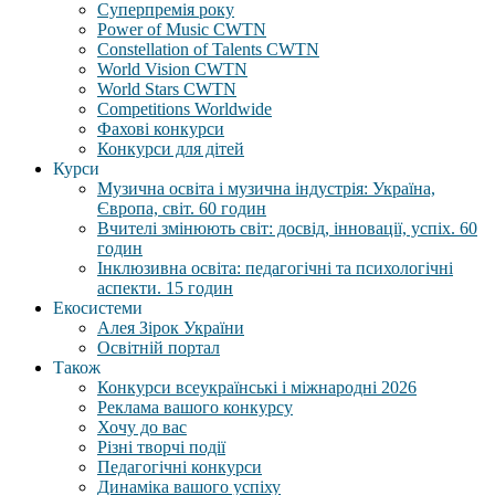
Суперпремія року
Power of Music CWTN
Constellation of Talents CWTN
World Vision CWTN
World Stars CWTN
Competitions Worldwide
Фахові конкурси
Конкурси для дітей
Курси
Музична освіта і музична індустрія: Україна,
Європа, світ. 60 годин
Вчителі змінюють світ: досвід, інновації, успіх. 60
годин
Інклюзивна освіта: педагогічні та психологічні
аспекти. 15 годин
Екосистеми
Алея Зірок України
Освітній портал
Також
Конкурси всеукраїнські і міжнародні 2026
Реклама вашого конкурсу
Хочу до вас
Різні творчі події
Педагогічні конкурси
Динаміка вашого успіху