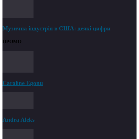
Музична індустрія в США: деякі цифри
ПРОМО
Caroline Egonu
Andra Aleks