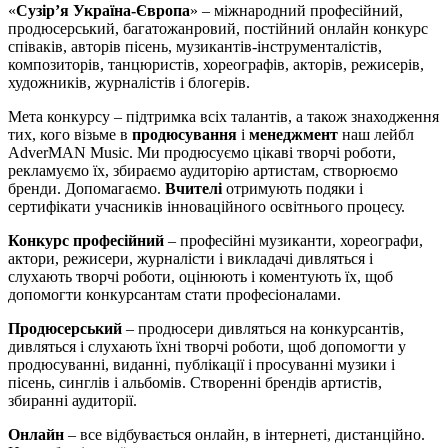
«
Сузір’я Україна-Європа
» – міжнародний професійний,
продюсерський, багатожанровий, постійний онлайн конкурс
співаків, авторів пісень, музикантів-інструменталістів,
композиторів, танцюристів, хореографів, акторів, режисерів,
художників, журналістів і блогерів.
Мета конкурсу – підтримка всіх талантів, а також знаходження
тих, кого візьме в
продюсування
і
менеджмент
наш лейбл
AdverMAN Music. Ми продюсуємо цікаві творчі роботи,
рекламуємо їх, збираємо аудиторію артистам, створюємо
бренди. Допомагаємо.
Вчителі
отримують подяки і
сертифікати учасників інноваційного освітнього процесу.
Конкурс професійний
– професійні музиканти, хореографи,
актори, режисери, журналісти і викладачі дивляться і
слухають творчі роботи, оцінюють і коментують їх, щоб
допомогти конкурсантам стати професіоналами.
Продюсерський
– продюсери дивляться на конкурсантів,
дивляться і слухають їхні творчі роботи, щоб допомогти у
продюсуванні, виданні, публікації і просуванні музики і
пісень, синглів і альбомів. Створенні брендів артистів,
збиранні аудиторії.
Онлайн
– все відбувається онлайн, в інтернеті, дистанційно.