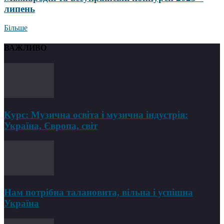
липень
Більше
ВАЖЛИВО
Курс: Музична освіта і музична індустрія:
Україна, Європа, світ
Нам потрібна талановита, вільна і успішна
Україна