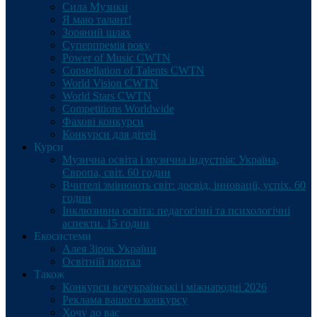
Сила Музики
Я маю талант!
Зоряний шлях
Суперпремія року
Power of Music CWTN
Constellation of Talents CWTN
World Vision CWTN
World Stars CWTN
Competitions Worldwide
Фахові конкурси
Конкурси для дітей
Курси
Музична освіта і музична індустрія: Україна,
Європа, світ. 60 годин
Вчителі змінюють світ: досвід, інновації, успіх. 60
годин
Інклюзивна освіта: педагогічні та психологічні
аспекти. 15 годин
Екосистеми
Алея Зірок України
Освітній портал
Також
Конкурси всеукраїнські і міжнародні 2026
Реклама вашого конкурсу
Хочу до вас