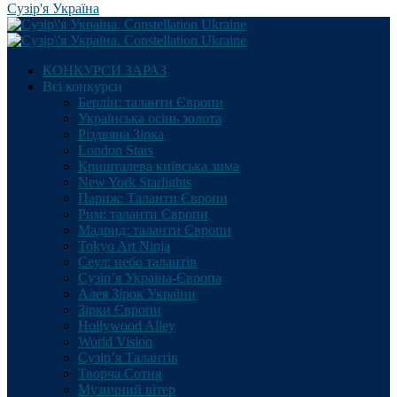
Сузір'я Україна
КОНКУРСИ ЗАРАЗ
Всі конкурси
Берлін: таланти Європи
Українська осінь золота
Різдвяна Зірка
London Stars
Кришталева київська зима
New York Starlights
Париж: Таланти Європи
Рим: таланти Європи
Мадрид: таланти Європи
Tokyo Art Ninja
Сеул: небо талантів
Сузір’я Україна-Європа
Алея Зірок України
Зірки Європи
Hollywood Alley
World Vision
Сузір’я Талантів
Творча Сотня
Музичний вітер