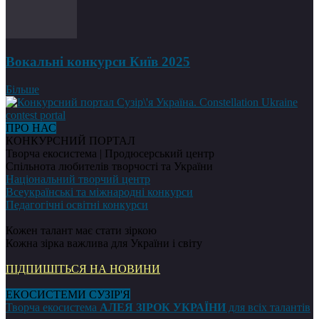
Вокальні конкурси Київ 2025
Більше
ПРО НАС
КОНКУРСНИЙ ПОРТАЛ
Творча екосистема | Продюсерський центр
Спільнота любителів творчості та України
Національний творчий центр
Всеукраїнські та міжнародні конкурси
Педагогічні освітні конкурси
Кожен талант має стати зіркою
Кожна зірка важлива для України і світу
ПІДПИШІТЬСЯ НА НОВИНИ
ЕКОСИСТЕМИ СУЗІР'Я
Творча екосистема
АЛЕЯ ЗІРОК УКРАЇНИ
для всіх талантів