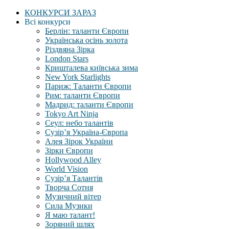
КОНКУРСИ ЗАРАЗ
Всі конкурси
Берлін: таланти Європи
Українська осінь золота
Різдвяна Зірка
London Stars
Кришталева київська зима
New York Starlights
Париж: Таланти Європи
Рим: таланти Європи
Мадрид: таланти Європи
Tokyo Art Ninja
Сеул: небо талантів
Сузір’я Україна-Європа
Алея Зірок України
Зірки Європи
Hollywood Alley
World Vision
Сузір’я Талантів
Творча Сотня
Музичний вітер
Сила Музики
Я маю талант!
Зоряний шлях