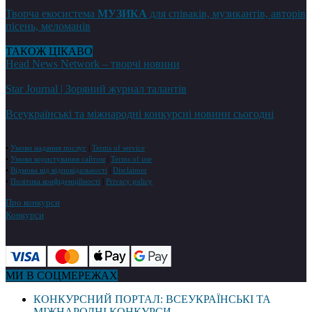
Творча екосистема
МУЗИКА
для співаків, музикантів, авторів
пісень, меломанів
ТАКОЖ ЦІКАВО
Head News Network – творчі новини
Star Journal | Зоряний журнал талантів
Всеукраїнські та міжнародні конкурсні новини сьогодні
•
Умови надання послуг
|
Terms of service
•
Умови користування сайтом
|
Terms of use
•
Відмова від відповідальності
|
Disclaimer
•
Політика конфіденційності
|
Privacy policy
Про конкурси
Конкурси
МИ В СОЦМЕРЕЖАХ
КОНКУРСНИЙ ПОРТАЛ: ВСЕУКРАЇНСЬКІ ТА
МІЖНАРОДНІ КОНКУРСИ