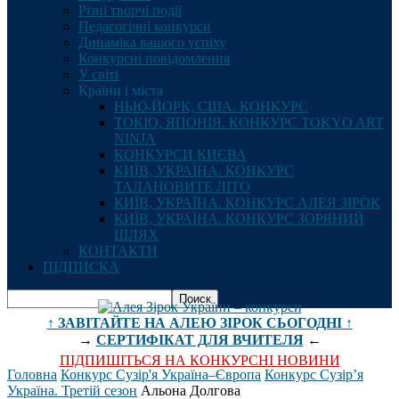
Різні творчі події
Педагогічні конкурси
Динаміка вашого успіху
Конкурсні повідомлення
У світі
Країни і міста
НЬЮ-ЙОРК, США. КОНКУРС
ТОКІО, ЯПОНІЯ. КОНКУРС TOKYO ART
NINJA
КОНКУРСИ КИЄВА
КИЇВ, УКРАЇНА. КОНКУРС
ТАЛАНОВИТЕ ЛІТО
КИЇВ, УКРАЇНА. КОНКУРС АЛЕЯ ЗІРОК
КИЇВ, УКРАЇНА. КОНКУРС ЗОРЯНИЙ
ШЛЯХ
КОНТАКТИ
ПІДПИСКА
↑ ЗАВІТАЙТЕ НА АЛЕЮ ЗІРОК СЬОГОДНІ ↑
→
СЕРТИФІКАТ ДЛЯ ВЧИТЕЛЯ
←
ПІДПИШІТЬСЯ НА КОНКУРСНІ НОВИНИ
Головна
Конкурс Сузір'я Україна–Європа
Конкурс Сузір’я
Україна. Третій сезон
Альона Долгова