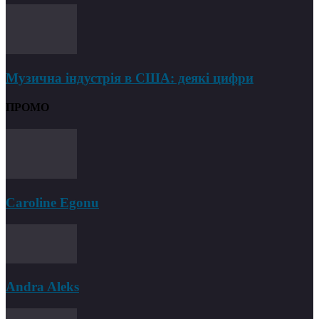
Музична індустрія в США: деякі цифри
ПРОМО
Caroline Egonu
Andra Aleks