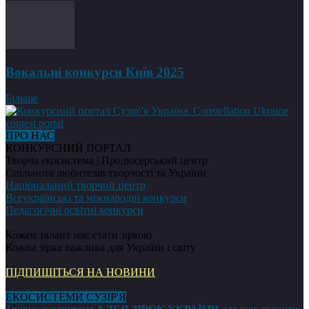
Вокальні конкурси Київ 2025
Більше
ПРО НАС
КОНКУРСНИЙ ПОРТАЛ
Творча екосистема | Продюсерський центр
Спільнота любителів творчості та України
Національний творчий центр
Всеукраїнські та міжнародні конкурси
Педагогічні освітні конкурси
Кожен талант має стати зіркою
Кожна зірка важлива для України і світу
ПІДПИШІТЬСЯ НА НОВИНИ
ЕКОСИСТЕМИ СУЗІР'Я