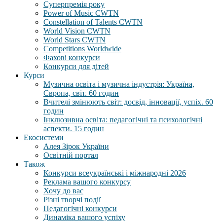
Суперпремія року
Power of Music CWTN
Constellation of Talents CWTN
World Vision CWTN
World Stars CWTN
Competitions Worldwide
Фахові конкурси
Конкурси для дітей
Курси
Музична освіта і музична індустрія: Україна,
Європа, світ. 60 годин
Вчителі змінюють світ: досвід, інновації, успіх. 60
годин
Інклюзивна освіта: педагогічні та психологічні
аспекти. 15 годин
Екосистеми
Алея Зірок України
Освітній портал
Також
Конкурси всеукраїнські і міжнародні 2026
Реклама вашого конкурсу
Хочу до вас
Різні творчі події
Педагогічні конкурси
Динаміка вашого успіху