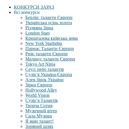
КОНКУРСИ ЗАРАЗ
Всі конкурси
Берлін: таланти Європи
Українська осінь золота
Різдвяна Зірка
London Stars
Кришталева київська зима
New York Starlights
Париж: Таланти Європи
Рим: таланти Європи
Мадрид: таланти Європи
Tokyo Art Ninja
Сеул: небо талантів
Сузір’я Україна-Європа
Алея Зірок України
Зірки Європи
Hollywood Alley
World Vision
Сузір’я Талантів
Творча Сотня
Музичний вітер
Сила Музики
Я маю талант!
Зоряний шлях