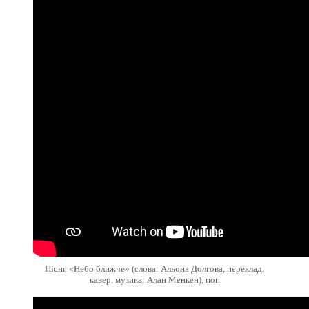
Пісня «Небо ближче» (слова: Альона Долгова, переклад,
кавер, музика: Алан Менкен), поп