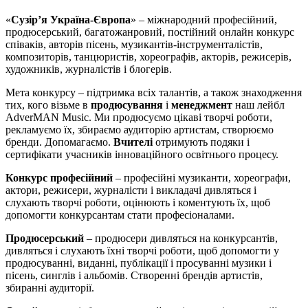
«
Сузір’я Україна-Європа
» – міжнародний професійний,
продюсерський, багатожанровий, постійний онлайн конкурс
співаків, авторів пісень, музикантів-інструменталістів,
композиторів, танцюристів, хореографів, акторів, режисерів,
художників, журналістів і блогерів.
Мета конкурсу – підтримка всіх талантів, а також знаходження
тих, кого візьме в
продюсування
і
менеджмент
наш лейбл
AdverMAN Music. Ми продюсуємо цікаві творчі роботи,
рекламуємо їх, збираємо аудиторію артистам, створюємо
бренди. Допомагаємо.
Вчителі
отримують подяки і
сертифікати учасників інноваційного освітнього процесу.
Конкурс професійний
– професійні музиканти, хореографи,
актори, режисери, журналісти і викладачі дивляться і
слухають творчі роботи, оцінюють і коментують їх, щоб
допомогти конкурсантам стати професіоналами.
Продюсерський
– продюсери дивляться на конкурсантів,
дивляться і слухають їхні творчі роботи, щоб допомогти у
продюсуванні, виданні, публікації і просуванні музики і
пісень, синглів і альбомів. Створенні брендів артистів,
збиранні аудиторії.