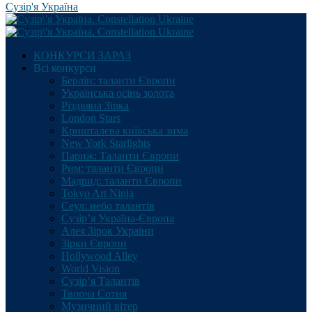
Сузір'я Україна
КОНКУРСИ ЗАРАЗ
Всі конкурси
Берлін: таланти Європи
Українська осінь золота
Різдвяна Зірка
London Stars
Кришталева київська зима
New York Starlights
Париж: Таланти Європи
Рим: таланти Європи
Мадрид: таланти Європи
Tokyo Art Ninja
Сеул: небо талантів
Сузір’я Україна-Європа
Алея Зірок України
Зірки Європи
Hollywood Alley
World Vision
Сузір’я Талантів
Творча Сотня
Музичний вітер