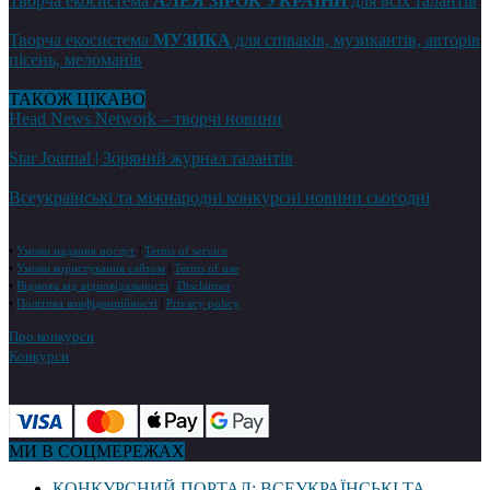
Творча екосистема
АЛЕЯ ЗІРОК УКРАЇНИ
для всіх талантів
Творча екосистема
МУЗИКА
для співаків, музикантів, авторів
пісень, меломанів
ТАКОЖ ЦІКАВО
Head News Network – творчі новини
Star Journal | Зоряний журнал талантів
Всеукраїнські та міжнародні конкурсні новини сьогодні
•
Умови надання послуг
|
Terms of service
•
Умови користування сайтом
|
Terms of use
•
Відмова від відповідальності
|
Disclaimer
•
Політика конфіденційності
|
Privacy policy
Про конкурси
Конкурси
МИ В СОЦМЕРЕЖАХ
КОНКУРСНИЙ ПОРТАЛ: ВСЕУКРАЇНСЬКІ ТА