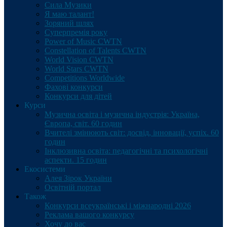
Сила Музики
Я маю талант!
Зоряний шлях
Суперпремія року
Power of Music CWTN
Constellation of Talents CWTN
World Vision CWTN
World Stars CWTN
Competitions Worldwide
Фахові конкурси
Конкурси для дітей
Курси
Музична освіта і музична індустрія: Україна,
Європа, світ. 60 годин
Вчителі змінюють світ: досвід, інновації, успіх. 60
годин
Інклюзивна освіта: педагогічні та психологічні
аспекти. 15 годин
Екосистеми
Алея Зірок України
Освітній портал
Також
Конкурси всеукраїнські і міжнародні 2026
Реклама вашого конкурсу
Хочу до вас