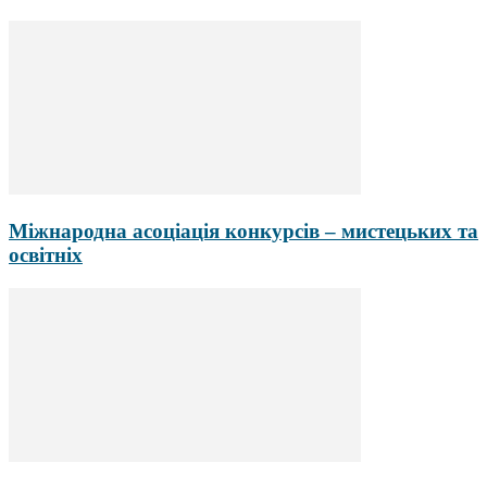
Міжнародна асоціація конкурсів – мистецьких та
освітніх