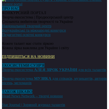
ПРО НАС
КОНКУРСНИЙ ПОРТАЛ
Творча екосистема | Продюсерський центр
Спільнота любителів творчості та України
Національний творчий центр
Всеукраїнські та міжнародні конкурси
Педагогічні освітні конкурси
Кожен талант має стати зіркою
Кожна зірка важлива для України і світу
ПІДПИШІТЬСЯ НА НОВИНИ
ЕКОСИСТЕМИ СУЗІР'Я
Творча екосистема
АЛЕЯ ЗІРОК УКРАЇНИ
для всіх талантів
Творча екосистема
МУЗИКА
для співаків, музикантів, авторів
пісень, меломанів
ТАКОЖ ЦІКАВО
Head News Network – творчі новини
Star Journal | Зоряний журнал талантів