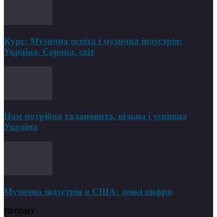
Курс: Музична освіта і музична індустрія:
Україна, Європа, світ
Нам потрібна талановита, вільна і успішна
Україна
Музична індустрія в США: деякі цифри
ПРОМО