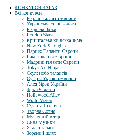
КОНКУРСИ ЗАРАЗ
Всі конкурси
Берлін: таланти Європи
Українська осінь золота
Різдвяна Зірка
London Stars
Кришталева київська зима
New York Starlights
Париж: Таланти Європи
Рим: таланти Європи
Мадрид: таланти Європи
Tokyo Art Ninja
Сеул: небо талантів
Сузір’я Україна-Європа
Алея Зірок України
Зірки Європи
Hollywood Alley
World Vision
Сузір’я Талантів
Творча Сотня
Музичний вітер
Сила Музики
Я маю талант!
Зоряний шлях