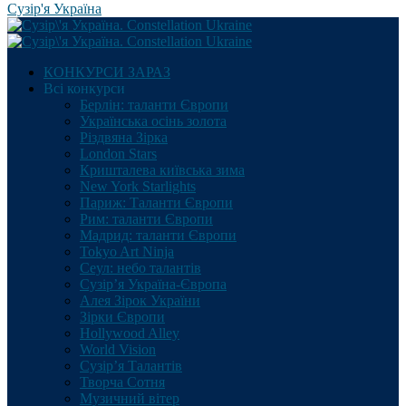
Сузір'я Україна
КОНКУРСИ ЗАРАЗ
Всі конкурси
Берлін: таланти Європи
Українська осінь золота
Різдвяна Зірка
London Stars
Кришталева київська зима
New York Starlights
Париж: Таланти Європи
Рим: таланти Європи
Мадрид: таланти Європи
Tokyo Art Ninja
Сеул: небо талантів
Сузір’я Україна-Європа
Алея Зірок України
Зірки Європи
Hollywood Alley
World Vision
Сузір’я Талантів
Творча Сотня
Музичний вітер