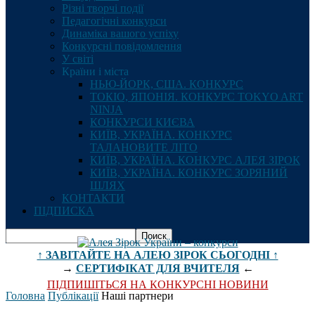
Різні творчі події
Педагогічні конкурси
Динаміка вашого успіху
Конкурсні повідомлення
У світі
Країни і міста
НЬЮ-ЙОРК, США. КОНКУРС
ТОКІО, ЯПОНІЯ. КОНКУРС TOKYO ART
NINJA
КОНКУРСИ КИЄВА
КИЇВ, УКРАЇНА. КОНКУРС
ТАЛАНОВИТЕ ЛІТО
КИЇВ, УКРАЇНА. КОНКУРС АЛЕЯ ЗІРОК
КИЇВ, УКРАЇНА. КОНКУРС ЗОРЯНИЙ
ШЛЯХ
КОНТАКТИ
ПІДПИСКА
↑ ЗАВІТАЙТЕ НА АЛЕЮ ЗІРОК СЬОГОДНІ ↑
→
СЕРТИФІКАТ ДЛЯ ВЧИТЕЛЯ
←
ПІДПИШІТЬСЯ НА КОНКУРСНІ НОВИНИ
Головна
Публікації
Наші партнери