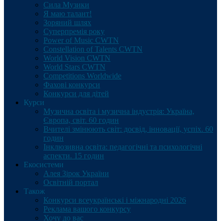
Сила Музики
Я маю талант!
Зоряний шлях
Суперпремія року
Power of Music CWTN
Constellation of Talents CWTN
World Vision CWTN
World Stars CWTN
Competitions Worldwide
Фахові конкурси
Конкурси для дітей
Курси
Музична освіта і музична індустрія: Україна,
Європа, світ. 60 годин
Вчителі змінюють світ: досвід, інновації, успіх. 60
годин
Інклюзивна освіта: педагогічні та психологічні
аспекти. 15 годин
Екосистеми
Алея Зірок України
Освітній портал
Також
Конкурси всеукраїнські і міжнародні 2026
Реклама вашого конкурсу
Хочу до вас