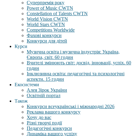
Суперпремія року
Power of Music CWTN
Constellation of Talents CWTN
World Vision CWTN
World Stars CWTN
Competitions Worldwide
Фахові конкурси
Конкурси для дітей
Курси
Музична освіта і музична індустрія: Україна,
Європа, світ. 60 годин
Вчителі змінюють світ: досвід, інновації, успіх. 60
годин
Інклюзивна освіта: педагогічні та психологічні
аспекти. 15 годин
Екосистеми
Алея Зірок України
Освітній портал
Також
Конкурси всеукраїнські і міжнародні 2026
Реклама вашого конкурсу
Хочу до вас
Різні творчі події
Педагогічні конкурси
Динаміка вашого успіху