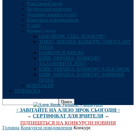
Різні творчі події
Педагогічні конкурси
Динаміка вашого успіху
Конкурсні повідомлення
У світі
Країни і міста
НЬЮ-ЙОРК, США. КОНКУРС
ТОКІО, ЯПОНІЯ. КОНКУРС TOKYO ART
NINJA
КОНКУРСИ КИЄВА
КИЇВ, УКРАЇНА. КОНКУРС
ТАЛАНОВИТЕ ЛІТО
КИЇВ, УКРАЇНА. КОНКУРС АЛЕЯ ЗІРОК
КИЇВ, УКРАЇНА. КОНКУРС ЗОРЯНИЙ
ШЛЯХ
КОНТАКТИ
ПІДПИСКА
↑ ЗАВІТАЙТЕ НА АЛЕЮ ЗІРОК СЬОГОДНІ ↑
→
СЕРТИФІКАТ ДЛЯ ВЧИТЕЛЯ
←
ПІДПИШІТЬСЯ НА КОНКУРСНІ НОВИНИ
Головна
Конкурсні повідомлення
Конкурс