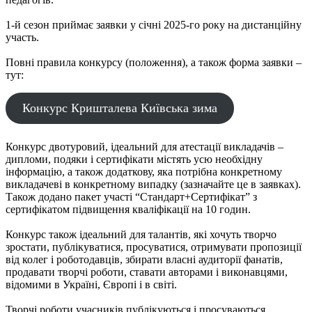
1-й сезон приймає заявки у січні 2025-го року на дистанційну
участь.
Повні правила конкурсу (положення), а також форма заявки –
тут:
Конкурс Кришталева Київська зима
Конкурс двотуровий, ідеальний для атестації викладачів –
дипломи, подяки і сертифікати містять усю необхідну
інформацію, а також додаткову, яка потрібна конкретному
викладачеві в конкретному випадку (зазначайте це в заявках).
Також додано пакет участі “Стандарт+Сертифікат” з
сертифікатом підвищення кваліфікації на 10 годин.
Конкурс також ідеальний для талантів, які хочуть творчо
зростати, публікуватися, просуватися, отримувати пропозиції
від колег і роботодавців, збирати власні аудиторії фанатів,
продавати творчі роботи, ставати авторами і виконавцями,
відомими в Україні, Європі і в світі.
Творчі роботи учасників публікуються і просуваються.