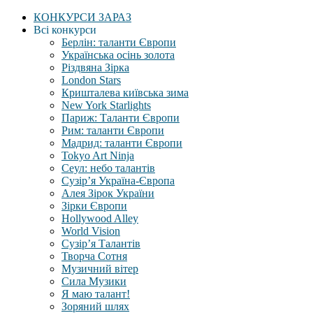
КОНКУРСИ ЗАРАЗ
Всі конкурси
Берлін: таланти Європи
Українська осінь золота
Різдвяна Зірка
London Stars
Кришталева київська зима
New York Starlights
Париж: Таланти Європи
Рим: таланти Європи
Мадрид: таланти Європи
Tokyo Art Ninja
Сеул: небо талантів
Сузір’я Україна-Європа
Алея Зірок України
Зірки Європи
Hollywood Alley
World Vision
Сузір’я Талантів
Творча Сотня
Музичний вітер
Сила Музики
Я маю талант!
Зоряний шлях