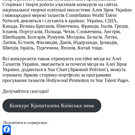
Cторінки і творчі роботи учасників конкурсів на сайтах
національної творчої освітньої екосистеми Алея Зірок України
і міжнародної мережі талантів Constellation World Talent
Network дивляться і слухають в країнах: Україна, США,
Канада, Велика Британія, Німеччина, Франція, Італія, Греція,
Іспанія, Португалія, Польща, Чехія, Словаччина, Австрія,
Швейцарія, Болгарія, Румунія, Молдова, Бельгія, Литва,
Латвія, Естонія, Фінляндія, Данія, Нідерланди, Ірландія,
Швеція, Ізраїль, Туреччина, Японія, Китай тощо.
Всі конкурсанти також отримують постійні місця на Алеї
Талантів України, змагаються за почесні місця на Алеї Зірок
України, додаються в Star Chart (Зірковий Рейтинг), можуть
отримати Зіркову сторінку-портфоліо за програмами
просування талантів Hollywood Promotion та Star Talent Pages.
Долучайтеся сьогодні!
Конкурс Кришталева Київська зима
Поділитися в соцмережах: