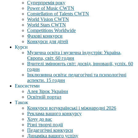
Суперпремія року
Power of Music CWTN
Constellation of Talents CWTN
World Vision CWTN
World Stars CWTN
Competitions Worldwide
Фахові конкурси
Конкурси для дітей
Курси
Музична освіта і музична індустрія: Україна,
Європа, світ. 60 годин
Вчителі змінюють світ: досвід, інновації, успіх. 60
годин
Інклюзивна освіта: педагогічні та психологічні
аспекти. 15 годин
Екосистеми
Алея Зірок України
Освітній портал
Також
Конкурси всеукраїнські і міжнародні 2026
Реклама вашого конкурсу
Хочу до вас
Різні творчі події
Педагогічні конкурси
Динаміка вашого успіху