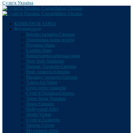
Сузір'я Україна
КОНКУРСИ ЗАРАЗ
Всі конкурси
Берлін: таланти Європи
Українська осінь золота
Різдвяна Зірка
London Stars
Кришталева київська зима
New York Starlights
Париж: Таланти Європи
Рим: таланти Європи
Мадрид: таланти Європи
Tokyo Art Ninja
Сеул: небо талантів
Сузір’я Україна-Європа
Алея Зірок України
Зірки Європи
Hollywood Alley
World Vision
Сузір’я Талантів
Творча Сотня
Музичний вітер