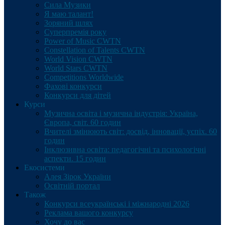
Сила Музики
Я маю талант!
Зоряний шлях
Суперпремія року
Power of Music CWTN
Constellation of Talents CWTN
World Vision CWTN
World Stars CWTN
Competitions Worldwide
Фахові конкурси
Конкурси для дітей
Курси
Музична освіта і музична індустрія: Україна,
Європа, світ. 60 годин
Вчителі змінюють світ: досвід, інновації, успіх. 60
годин
Інклюзивна освіта: педагогічні та психологічні
аспекти. 15 годин
Екосистеми
Алея Зірок України
Освітній портал
Також
Конкурси всеукраїнські і міжнародні 2026
Реклама вашого конкурсу
Хочу до вас