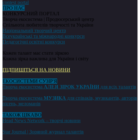
ПРО НАС
КОНКУРСНИЙ ПОРТАЛ
Творча екосистема | Продюсерський центр
Спільнота любителів творчості та України
Національний творчий центр
Всеукраїнські та міжнародні конкурси
Педагогічні освітні конкурси
Кожен талант має стати зіркою
Кожна зірка важлива для України і світу
ПІДПИШІТЬСЯ НА НОВИНИ
ЕКОСИСТЕМИ СУЗІР'Я
Творча екосистема
АЛЕЯ ЗІРОК УКРАЇНИ
для всіх талантів
Творча екосистема
МУЗИКА
для співаків, музикантів, авторів
пісень, меломанів
ТАКОЖ ЦІКАВО
Head News Network – творчі новини
Star Journal | Зоряний журнал талантів