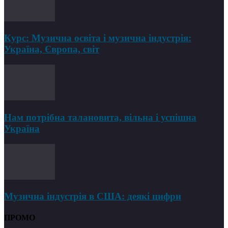
Курс: Музична освіта і музична індустрія:
Україна, Європа, світ
Нам потрібна талановита, вільна і успішна
Україна
Музична індустрія в США: деякі цифри
ПРОМО