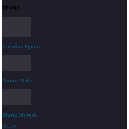
ПРОМО
Caroline Egonu
Andra Aleks
Maria Myrosh
Більше