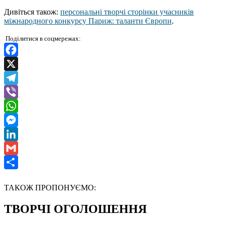
Дивіться також:
персональні творчі сторінки учасників
міжнародного конкурсу Париж: таланти Європи
.
Поділитися в соцмережах:
Facebook
X
Telegram
Viber
WhatsApp
Messenger
LinkedIn
Gmail
Отправить
ТАКОЖ ПРОПОНУЄМО:
ТВОРЧІ ОГОЛОШЕННЯ