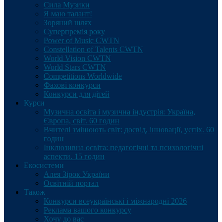
Сила Музики
Я маю талант!
Зоряний шлях
Суперпремія року
Power of Music CWTN
Constellation of Talents CWTN
World Vision CWTN
World Stars CWTN
Competitions Worldwide
Фахові конкурси
Конкурси для дітей
Курси
Музична освіта і музична індустрія: Україна,
Європа, світ. 60 годин
Вчителі змінюють світ: досвід, інновації, успіх. 60
годин
Інклюзивна освіта: педагогічні та психологічні
аспекти. 15 годин
Екосистеми
Алея Зірок України
Освітній портал
Також
Конкурси всеукраїнські і міжнародні 2026
Реклама вашого конкурсу
Хочу до вас