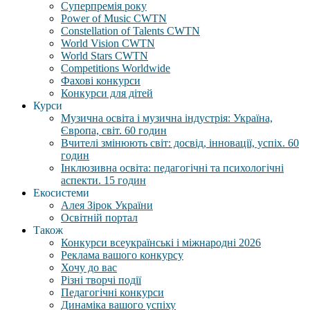
Суперпремія року
Power of Music CWTN
Constellation of Talents CWTN
World Vision CWTN
World Stars CWTN
Competitions Worldwide
Фахові конкурси
Конкурси для дітей
Курси
Музична освіта і музична індустрія: Україна,
Європа, світ. 60 годин
Вчителі змінюють світ: досвід, інновації, успіх. 60
годин
Інклюзивна освіта: педагогічні та психологічні
аспекти. 15 годин
Екосистеми
Алея Зірок України
Освітній портал
Також
Конкурси всеукраїнські і міжнародні 2026
Реклама вашого конкурсу
Хочу до вас
Різні творчі події
Педагогічні конкурси
Динаміка вашого успіху