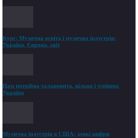
Курс: Музична освіта і музична індустрія:
Україна, Європа, світ
Нам потрібна талановита, вільна і успішна
Україна
Музична індустрія в США: деякі цифри