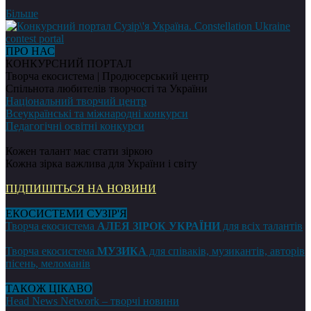
Більше
ПРО НАС
КОНКУРСНИЙ ПОРТАЛ
Творча екосистема | Продюсерський центр
Спільнота любителів творчості та України
Національний творчий центр
Всеукраїнські та міжнародні конкурси
Педагогічні освітні конкурси
Кожен талант має стати зіркою
Кожна зірка важлива для України і світу
ПІДПИШІТЬСЯ НА НОВИНИ
ЕКОСИСТЕМИ СУЗІР'Я
Творча екосистема
АЛЕЯ ЗІРОК УКРАЇНИ
для всіх талантів
Творча екосистема
МУЗИКА
для співаків, музикантів, авторів
пісень, меломанів
ТАКОЖ ЦІКАВО
Head News Network – творчі новини