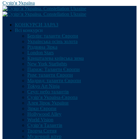
Сузір'я Україна
КОНКУРСИ ЗАРАЗ
Всі конкурси
Берлін: таланти Європи
Українська осінь золота
Різдвяна Зірка
London Stars
Кришталева київська зима
New York Starlights
Париж: Таланти Європи
Рим: таланти Європи
Мадрид: таланти Європи
Tokyo Art Ninja
Сеул: небо талантів
Сузір’я Україна-Європа
Алея Зірок України
Зірки Європи
Hollywood Alley
World Vision
Сузір’я Талантів
Творча Сотня
Музичний вітер