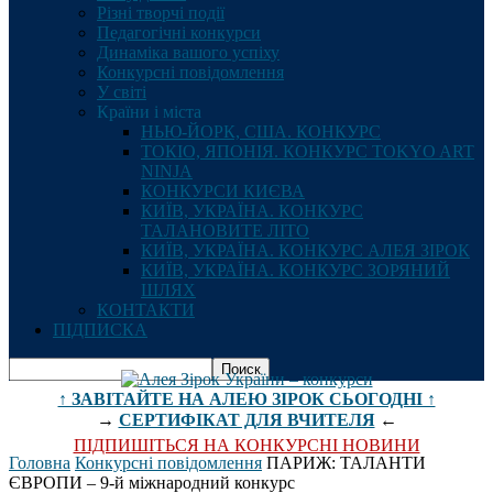
Різні творчі події
Педагогічні конкурси
Динаміка вашого успіху
Конкурсні повідомлення
У світі
Країни і міста
НЬЮ-ЙОРК, США. КОНКУРС
ТОКІО, ЯПОНІЯ. КОНКУРС TOKYO ART
NINJA
КОНКУРСИ КИЄВА
КИЇВ, УКРАЇНА. КОНКУРС
ТАЛАНОВИТЕ ЛІТО
КИЇВ, УКРАЇНА. КОНКУРС АЛЕЯ ЗІРОК
КИЇВ, УКРАЇНА. КОНКУРС ЗОРЯНИЙ
ШЛЯХ
КОНТАКТИ
ПІДПИСКА
↑ ЗАВІТАЙТЕ НА АЛЕЮ ЗІРОК СЬОГОДНІ ↑
→
СЕРТИФІКАТ ДЛЯ ВЧИТЕЛЯ
←
ПІДПИШІТЬСЯ НА КОНКУРСНІ НОВИНИ
Головна
Конкурсні повідомлення
ПАРИЖ: ТАЛАНТИ
ЄВРОПИ – 9-й міжнародний конкурс