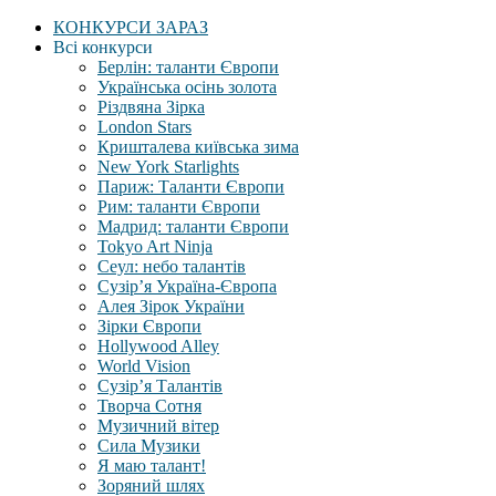
КОНКУРСИ ЗАРАЗ
Всі конкурси
Берлін: таланти Європи
Українська осінь золота
Різдвяна Зірка
London Stars
Кришталева київська зима
New York Starlights
Париж: Таланти Європи
Рим: таланти Європи
Мадрид: таланти Європи
Tokyo Art Ninja
Сеул: небо талантів
Сузір’я Україна-Європа
Алея Зірок України
Зірки Європи
Hollywood Alley
World Vision
Сузір’я Талантів
Творча Сотня
Музичний вітер
Сила Музики
Я маю талант!
Зоряний шлях