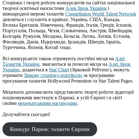
Cторінки і творчі роботи конкурсантів на сайтах національної
творчої освітньої екосистеми
Алея Зірок України
і
міжнародної мережі талантів
Constellation World Talent Network
дивляться і слухають в країнах: Україна, США, Канада,
Велика Британія, Німеччина, Франція, Італія, Греція, Іспанія,
Португалія, Польща, Чехія, Словаччина, Австрія, Швейцарія,
Болгарія, Румунія, Молдова, Бельгія, Литва, Латвія, Естонія,
Фінляндія, Данія, Нідерланди, Ірландія, Швеція, Ізраїль,
Туреччина, Японія, Китай тощо.
Всі конкурсанти також отримують постійні місця на
Алеї
Талантів України
, змагаються за почесні місця на
Алеї Зірок
України
, додаються в
Star Chart
(Зірковий Рейтинг), можуть
отримати
Зіркову сторінку-портфоліо
за програмами
просування талантів Hollywood Promotion та Star Talent Pages.
Меценати допомагають представляти творчі роботи аудиторії
поціновувачів мистецтв в Парижі, в усій Європі і в світі
своїми
меценатськими нагородами
.
Долучайтеся сьогодні!
Конкурс Париж: таланти Європи