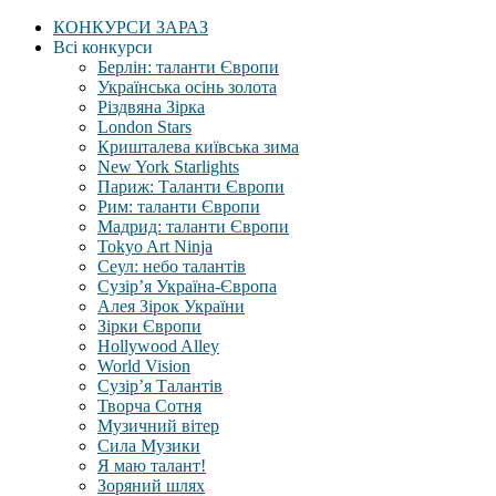
КОНКУРСИ ЗАРАЗ
Всі конкурси
Берлін: таланти Європи
Українська осінь золота
Різдвяна Зірка
London Stars
Кришталева київська зима
New York Starlights
Париж: Таланти Європи
Рим: таланти Європи
Мадрид: таланти Європи
Tokyo Art Ninja
Сеул: небо талантів
Сузір’я Україна-Європа
Алея Зірок України
Зірки Європи
Hollywood Alley
World Vision
Сузір’я Талантів
Творча Сотня
Музичний вітер
Сила Музики
Я маю талант!
Зоряний шлях