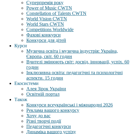
Суперпремія року
Power of Music CWTN
Constellation of Talents CWTN
World Vision CWTN
World Stars CWTN
Competitions Worldwide
Фахові конкурси
Конкурси для дітей
Курси
Музична освіта і музична індустрія: Україна,
Європа, світ. 60 годин
Вчителі змінюють світ: досвід, інновації, успіх. 60
годин
Інклюзивна освіта: педагогічні та психологічні
аспекти. 15 годин
Екосистеми
Алея Зірок України
Освітній портал
Також
Конкурси всеукраїнські і міжнародні 2026
Реклама вашого конкурсу
Хочу до вас
Різні творчі події
Педагогічні конкурси
Динаміка вашого успіху