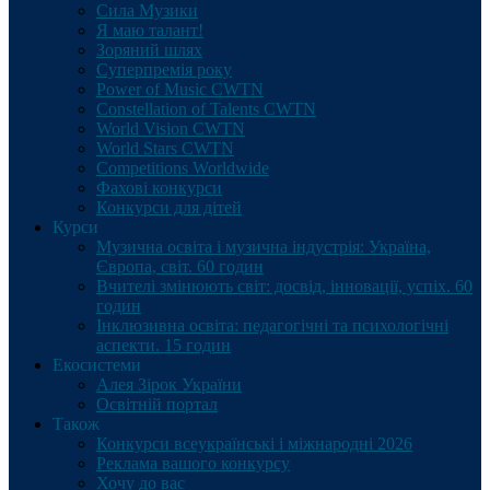
Сила Музики
Я маю талант!
Зоряний шлях
Суперпремія року
Power of Music CWTN
Constellation of Talents CWTN
World Vision CWTN
World Stars CWTN
Competitions Worldwide
Фахові конкурси
Конкурси для дітей
Курси
Музична освіта і музична індустрія: Україна,
Європа, світ. 60 годин
Вчителі змінюють світ: досвід, інновації, успіх. 60
годин
Інклюзивна освіта: педагогічні та психологічні
аспекти. 15 годин
Екосистеми
Алея Зірок України
Освітній портал
Також
Конкурси всеукраїнські і міжнародні 2026
Реклама вашого конкурсу
Хочу до вас