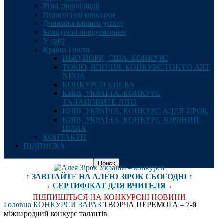
Різні творчі події
Педагогічні конкурси
Динаміка вашого успіху
Конкурсні повідомлення
У світі
Країни і міста
НЬЮ-ЙОРК, США. КОНКУРС
ТОКІО, ЯПОНІЯ. КОНКУРС TOKYO ART
NINJA
КОНКУРСИ КИЄВА
КИЇВ, УКРАЇНА. КОНКУРС
ТАЛАНОВИТЕ ЛІТО
КИЇВ, УКРАЇНА. КОНКУРС АЛЕЯ ЗІРОК
КИЇВ, УКРАЇНА. КОНКУРС ЗОРЯНИЙ
ШЛЯХ
КОНТАКТИ
ПІДПИСКА
↑ ЗАВІТАЙТЕ НА АЛЕЮ ЗІРОК СЬОГОДНІ ↑
→
СЕРТИФІКАТ ДЛЯ ВЧИТЕЛЯ
←
ПІДПИШІТЬСЯ НА КОНКУРСНІ НОВИНИ
Головна
КОНКУРСИ ЗАРАЗ
ТВОРЧА ПЕРЕМОГА – 7-й
міжнародний конкурс талантів