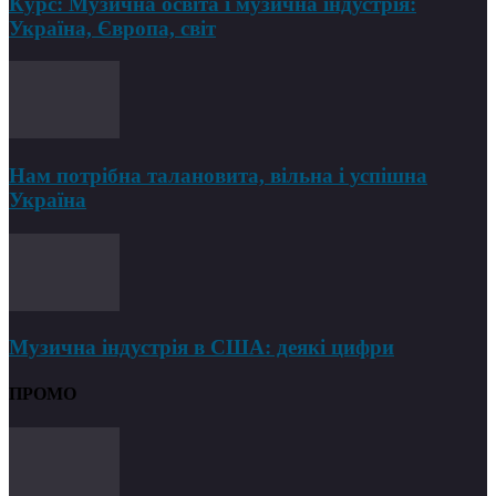
Курс: Музична освіта і музична індустрія:
Україна, Європа, світ
Нам потрібна талановита, вільна і успішна
Україна
Музична індустрія в США: деякі цифри
ПРОМО