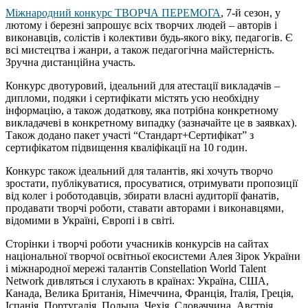
Міжнародний конкурс ТВОРЧА ПЕРЕМОГА
, 7-й сезон, у
лютому і березні запрошує всіх творчих людей – авторів і
виконавців, солістів і колективи будь-якого віку, педагогів. Є
всі мистецтва і жанри, а також педагогічна майстерність.
Зручна дистанційна участь.
Конкурс двотуровий, ідеальний для атестації викладачів –
дипломи, подяки і сертифікати містять усю необхідну
інформацію, а також додаткову, яка потрібна конкретному
викладачеві в конкретному випадку (зазначайте це в заявках).
Також додано пакет участі “Стандарт+Сертифікат” з
сертифікатом підвищення кваліфікації на 10 годин.
Конкурс також ідеальний для талантів, які хочуть творчо
зростати, публікуватися, просуватися, отримувати пропозиції
від колег і роботодавців, збирати власні аудиторії фанатів,
продавати творчі роботи, ставати авторами і виконавцями,
відомими в Україні, Європі і в світі.
Cторінки і творчі роботи учасників конкурсів на сайтах
національної творчої освітньої екосистеми Алея Зірок України
і міжнародної мережі талантів Constellation World Talent
Network дивляться і слухають в країнах: Україна, США,
Канада, Велика Британія, Німеччина, Франція, Італія, Греція,
Іспанія, Португалія, Польща, Чехія, Словаччина, Австрія,