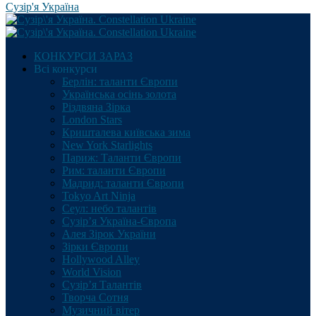
Сузір'я Україна
КОНКУРСИ ЗАРАЗ
Всі конкурси
Берлін: таланти Європи
Українська осінь золота
Різдвяна Зірка
London Stars
Кришталева київська зима
New York Starlights
Париж: Таланти Європи
Рим: таланти Європи
Мадрид: таланти Європи
Tokyo Art Ninja
Сеул: небо талантів
Сузір’я Україна-Європа
Алея Зірок України
Зірки Європи
Hollywood Alley
World Vision
Сузір’я Талантів
Творча Сотня
Музичний вітер