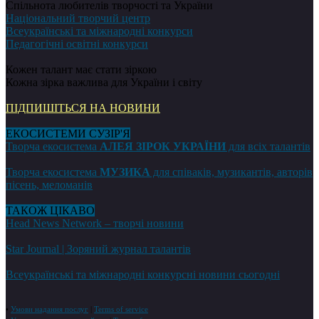
Спільнота любителів творчості та України
Національний творчий центр
Всеукраїнські та міжнародні конкурси
Педагогічні освітні конкурси
Кожен талант має стати зіркою
Кожна зірка важлива для України і світу
ПІДПИШІТЬСЯ НА НОВИНИ
ЕКОСИСТЕМИ СУЗІР'Я
Творча екосистема
АЛЕЯ ЗІРОК УКРАЇНИ
для всіх талантів
Творча екосистема
МУЗИКА
для співаків, музикантів, авторів
пісень, меломанів
ТАКОЖ ЦІКАВО
Head News Network – творчі новини
Star Journal | Зоряний журнал талантів
Всеукраїнські та міжнародні конкурсні новини сьогодні
•
Умови надання послуг
|
Terms of service