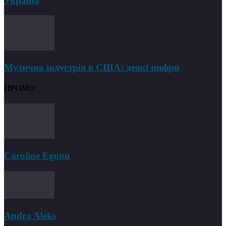
Україна
Музична індустрія в США: деякі цифри
ПРОМО
Caroline Egonu
Andra Aleks