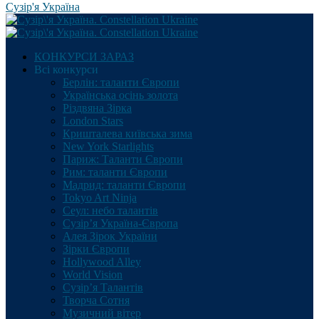
Сузір'я Україна
КОНКУРСИ ЗАРАЗ
Всі конкурси
Берлін: таланти Європи
Українська осінь золота
Різдвяна Зірка
London Stars
Кришталева київська зима
New York Starlights
Париж: Таланти Європи
Рим: таланти Європи
Мадрид: таланти Європи
Tokyo Art Ninja
Сеул: небо талантів
Сузір’я Україна-Європа
Алея Зірок України
Зірки Європи
Hollywood Alley
World Vision
Сузір’я Талантів
Творча Сотня
Музичний вітер