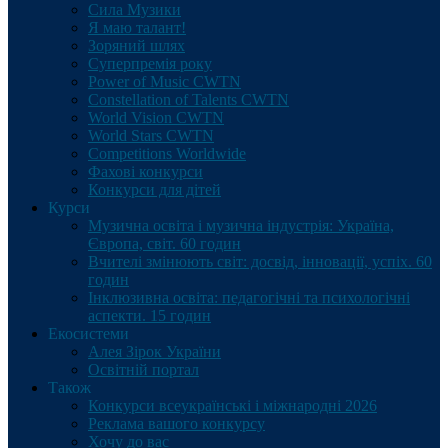
Сила Музики
Я маю талант!
Зоряний шлях
Суперпремія року
Power of Music CWTN
Constellation of Talents CWTN
World Vision CWTN
World Stars CWTN
Competitions Worldwide
Фахові конкурси
Конкурси для дітей
Курси
Музична освіта і музична індустрія: Україна,
Європа, світ. 60 годин
Вчителі змінюють світ: досвід, інновації, успіх. 60
годин
Інклюзивна освіта: педагогічні та психологічні
аспекти. 15 годин
Екосистеми
Алея Зірок України
Освітній портал
Також
Конкурси всеукраїнські і міжнародні 2026
Реклама вашого конкурсу
Хочу до вас