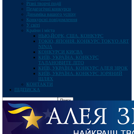
Різні творчі події
Педагогічні конкурси
Динаміка вашого успіху
Конкурсні повідомлення
У світі
Країни і міста
НЬЮ-ЙОРК, США. КОНКУРС
ТОКІО, ЯПОНІЯ. КОНКУРС TOKYO ART
NINJA
КОНКУРСИ КИЄВА
КИЇВ, УКРАЇНА. КОНКУРС
ТАЛАНОВИТЕ ЛІТО
КИЇВ, УКРАЇНА. КОНКУРС АЛЕЯ ЗІРОК
КИЇВ, УКРАЇНА. КОНКУРС ЗОРЯНИЙ
ШЛЯХ
КОНТАКТИ
ПІДПИСКА