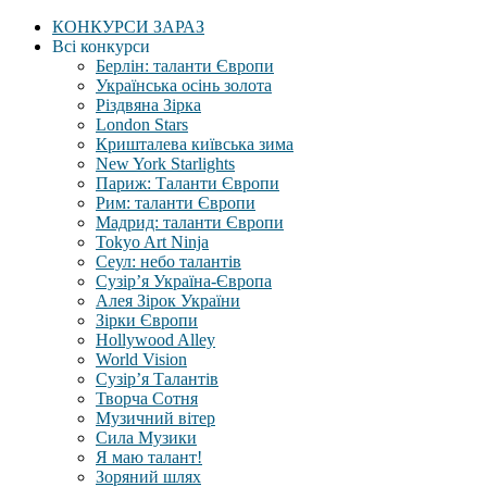
КОНКУРСИ ЗАРАЗ
Всі конкурси
Берлін: таланти Європи
Українська осінь золота
Різдвяна Зірка
London Stars
Кришталева київська зима
New York Starlights
Париж: Таланти Європи
Рим: таланти Європи
Мадрид: таланти Європи
Tokyo Art Ninja
Сеул: небо талантів
Сузір’я Україна-Європа
Алея Зірок України
Зірки Європи
Hollywood Alley
World Vision
Сузір’я Талантів
Творча Сотня
Музичний вітер
Сила Музики
Я маю талант!
Зоряний шлях