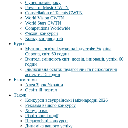
Суперпремія року
Power of Music CWTN
Constellation of Talents CWTN
World Vision CWTN
World Stars CWTN
Competitions Worldwide
Фахові конкурси
Конкурси для дітей
Курси
Музична освіта і музична індустрія: Україна,
Європа, світ. 60 годин
Вчителі змінюють світ: досвід, інновації, успіх. 60
годин
Інклюзивна освіта: педагогічні та психологічні
аспекти. 15 годин
Екосистеми
Алея Зірок України
Освітній портал
Також
Конкурси всеукраїнські і міжнародні 2026
Реклама вашого конкурсу
Хочу до вас
Різні творчі події
Педагогічні конкурси
Динаміка вашого успіху