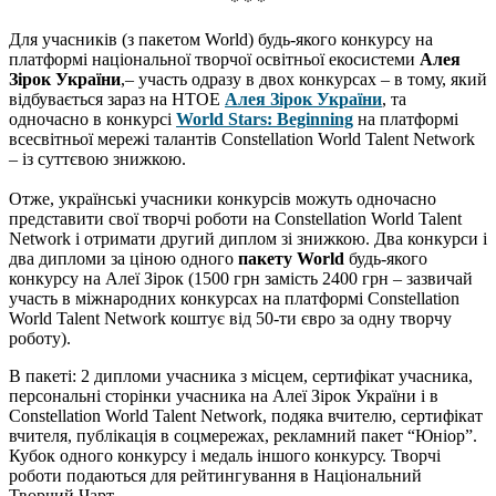
* * *
Для учасників (з пакетом World) будь-якого конкурсу на
платформі національної творчої освітньої екосистеми
Алея
Зірок України
,– участь одразу в двох конкурсах – в тому, який
відбувається зараз на НТОЕ
Алея Зірок України
, та
одночасно в конкурсі
World Stars: Beginning
на платформі
всесвітньої мережі талантів Constellation World Talent Network
– із суттєвою знижкою.
Отже, українські учасники конкурсів можуть одночасно
представити свої творчі роботи на Constellation World Talent
Network і отримати другий диплом зі знижкою. Два конкурси і
два дипломи за ціною одного
пакету World
будь-якого
конкурсу на Алеї Зірок (1500 грн замість 2400 грн – зазвичай
участь в міжнародних конкурсах на платформі Constellation
World Talent Network коштує від 50-ти євро за одну творчу
роботу).
В пакеті: 2 дипломи учасника з місцем, сертифікат учасника,
персональні сторінки учасника на Алеї Зірок України і в
Constellation World Talent Network, подяка вчителю, сертифікат
вчителя, публікація в соцмережах, рекламний пакет “Юніор”.
Кубок одного конкурсу і медаль іншого конкурсу. Творчі
роботи подаються для рейтингування в Національний
Творчий Чарт.