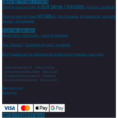
ЕКОСИСТЕМИ СУЗІР'Я
Творча екосистема
АЛЕЯ ЗІРОК УКРАЇНИ
для всіх талантів
Творча екосистема
МУЗИКА
для співаків, музикантів, авторів
пісень, меломанів
ТАКОЖ ЦІКАВО
Head News Network – творчі новини
Star Journal | Зоряний журнал талантів
Всеукраїнські та міжнародні конкурсні новини сьогодні
•
Умови надання послуг
|
Terms of service
•
Умови користування сайтом
|
Terms of use
•
Відмова від відповідальності
|
Disclaimer
•
Політика конфіденційності
|
Privacy policy
Про конкурси
Конкурси
МИ В СОЦМЕРЕЖАХ