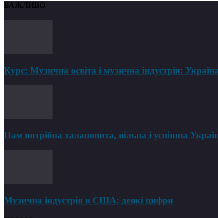
ВАЖЛИВО
Курс: Музична освіта і музична індустрія: Україна
Нам потрібна талановита, вільна і успішна Украї
Музична індустрія в США: деякі цифри