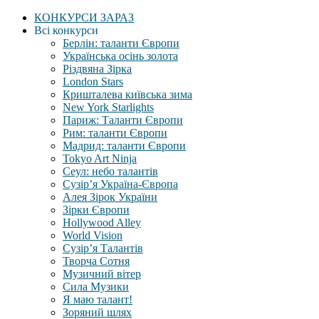
КОНКУРСИ ЗАРАЗ
Всі конкурси
Берлін: таланти Європи
Українська осінь золота
Різдвяна Зірка
London Stars
Кришталева київська зима
New York Starlights
Париж: Таланти Європи
Рим: таланти Європи
Мадрид: таланти Європи
Tokyo Art Ninja
Сеул: небо талантів
Сузір’я Україна-Європа
Алея Зірок України
Зірки Європи
Hollywood Alley
World Vision
Сузір’я Талантів
Творча Сотня
Музичний вітер
Сила Музики
Я маю талант!
Зоряний шлях