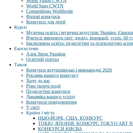
World Vision CWTN
World Stars CWTN
Competitions Worldwide
Фахові конкурси
Конкурси для дітей
Курси
Музична освіта і музична індустрія: Україна, Європа,
Вчителі змінюють світ: досвід, інновації, успіх. 60 
Інклюзивна освіта: педагогічні та психологічні аспе
Екосистеми
Алея Зірок України
Освітній портал
Також
Конкурси всеукраїнські і міжнародні 2026
Реклама вашого конкурсу
Хочу до вас
Різні творчі події
Педагогічні конкурси
Динаміка вашого успіху
Конкурсні повідомлення
У світі
Країни і міста
НЬЮ-ЙОРК, США. КОНКУРС
ТОКІО, ЯПОНІЯ. КОНКУРС TOKYO ART N
КОНКУРСИ КИЄВА