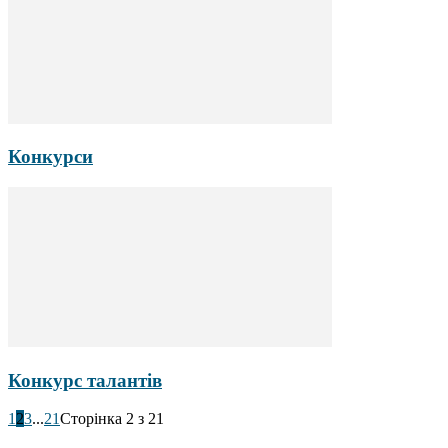
Конкурси
Конкурс талантів
1
2
3
...
21
Сторінка 2 з 21