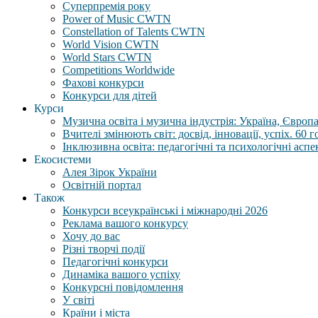
Суперпремія року
Power of Music CWTN
Constellation of Talents CWTN
World Vision CWTN
World Stars CWTN
Competitions Worldwide
Фахові конкурси
Конкурси для дітей
Курси
Музична освіта і музична індустрія: Україна, Європа,
Вчителі змінюють світ: досвід, інновації, успіх. 60 
Інклюзивна освіта: педагогічні та психологічні аспе
Екосистеми
Алея Зірок України
Освітній портал
Також
Конкурси всеукраїнські і міжнародні 2026
Реклама вашого конкурсу
Хочу до вас
Різні творчі події
Педагогічні конкурси
Динаміка вашого успіху
Конкурсні повідомлення
У світі
Країни і міста