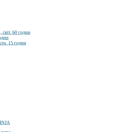
 світ. 60 годин
годин
кти. 15 годин
INJA