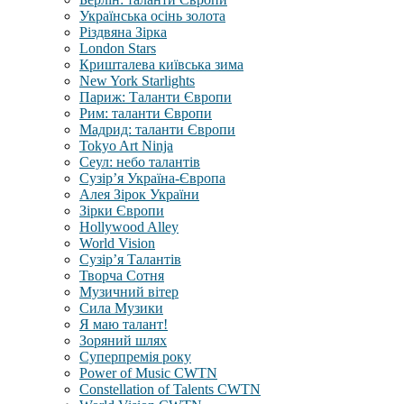
Українська осінь золота
Різдвяна Зірка
London Stars
Кришталева київська зима
New York Starlights
Париж: Таланти Європи
Рим: таланти Європи
Мадрид: таланти Європи
Tokyo Art Ninja
Сеул: небо талантів
Сузір’я Україна-Європа
Алея Зірок України
Зірки Європи
Hollywood Alley
World Vision
Сузір’я Талантів
Творча Сотня
Музичний вітер
Сила Музики
Я маю талант!
Зоряний шлях
Суперпремія року
Power of Music CWTN
Constellation of Talents CWTN