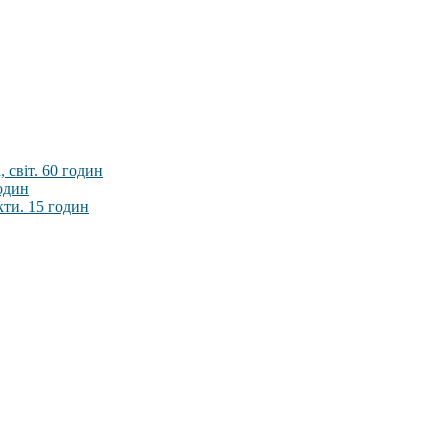
 світ. 60 годин
годин
кти. 15 годин