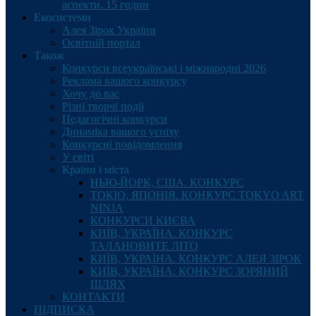
аспекти. 15 годин
Екосистеми
Алея Зірок України
Освітній портал
Також
Конкурси всеукраїнські і міжнародні 2026
Реклама вашого конкурсу
Хочу до вас
Різні творчі події
Педагогічні конкурси
Динаміка вашого успіху
Конкурсні повідомлення
У світі
Країни і міста
НЬЮ-ЙОРК, США. КОНКУРС
ТОКІО, ЯПОНІЯ. КОНКУРС TOKYO ART
NINJA
КОНКУРСИ КИЄВА
КИЇВ, УКРАЇНА. КОНКУРС
ТАЛАНОВИТЕ ЛІТО
КИЇВ, УКРАЇНА. КОНКУРС АЛЕЯ ЗІРОК
КИЇВ, УКРАЇНА. КОНКУРС ЗОРЯНИЙ
ШЛЯХ
КОНТАКТИ
ПІДПИСКА