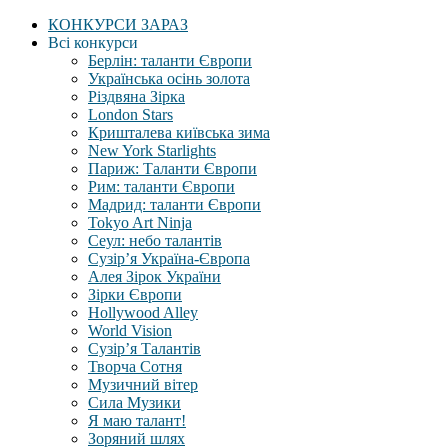
КОНКУРСИ ЗАРАЗ
Всі конкурси
Берлін: таланти Європи
Українська осінь золота
Різдвяна Зірка
London Stars
Кришталева київська зима
New York Starlights
Париж: Таланти Європи
Рим: таланти Європи
Мадрид: таланти Європи
Tokyo Art Ninja
Сеул: небо талантів
Сузір’я Україна-Європа
Алея Зірок України
Зірки Європи
Hollywood Alley
World Vision
Сузір’я Талантів
Творча Сотня
Музичний вітер
Сила Музики
Я маю талант!
Зоряний шлях