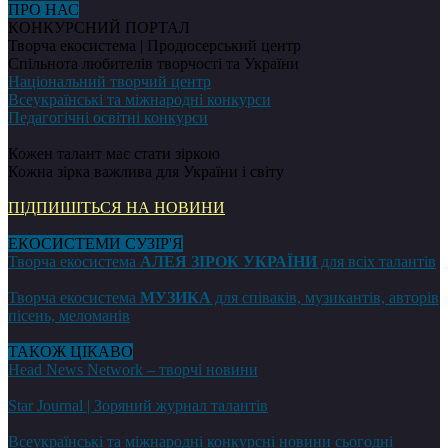
ПРО НАС
КОНКУРСНИЙ ПОРТАЛ
Творча екосистема | Продюсерський центр
Спільнота любителів творчості та України
Національний творчий центр
Всеукраїнські та міжнародні конкурси
Педагогічні освітні конкурси
Кожен талант має стати зіркою
Кожна зірка важлива для України і світу
ПІДПИШІТЬСЯ НА НОВИНИ
ЕКОСИСТЕМИ СУЗІР'Я
Творча екосистема
АЛЕЯ ЗІРОК УКРАЇНИ
для всіх талантів
Творча екосистема
МУЗИКА
для співаків, музикантів, авторів
пісень, меломанів
ТАКОЖ ЦІКАВО
Head News Network – творчі новини
Star Journal | Зоряний журнал талантів
Всеукраїнські та міжнародні конкурсні новини сьогодні