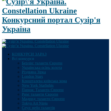
Конкурсний портал Сузір'я
Україна
КОНКУРСИ ЗАРАЗ
Всі конкурси
Берлін: таланти Європи
Українська осінь золота
Різдвяна Зірка
London Stars
Кришталева київська зима
New York Starlights
Париж: Таланти Європи
Рим: таланти Європи
Мадрид: таланти Європи
Tokyo Art Ninja
Сеул: небо талантів