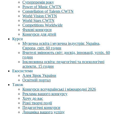
Суперпремія року
Power of Music CWTN
Constellation of Talents CWTN
World Vision CWTN
World Stars CWTN
Competitions Worldwide
Фахові конкурси
Конкурси для дітей
Курси
Музична освіта і музична індустрія: Україна,
Європа, світ. 60 годин
Вчителі змінюють світ: досвід, інновації, успіх. 60
годин
Інклюзивна освіта: педагогічні та психологічні
аспекти. 15 годин
Екосистеми
Алея Зірок України
Освітній портал
Також
Конкурси всеукраїнські і міжнародні 2026
Реклама вашого конкурсу
Хочу до вас
Різні творчі події
Педагогічні конкурси
Динаміка вашого успіху