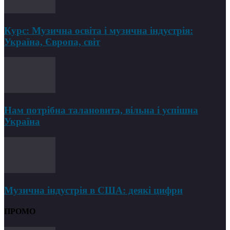
Курс: Музична освіта і музична індустрія:
Україна, Європа, світ
Нам потрібна талановита, вільна і успішна
Україна
Музична індустрія в США: деякі цифри
ПРОМО