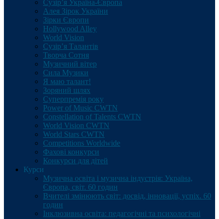
Сузір’я Україна-Європа
Алея Зірок України
Зірки Європи
Hollywood Alley
World Vision
Сузір’я Талантів
Творча Сотня
Музичний вітер
Сила Музики
Я маю талант!
Зоряний шлях
Суперпремія року
Power of Music CWTN
Constellation of Talents CWTN
World Vision CWTN
World Stars CWTN
Competitions Worldwide
Фахові конкурси
Конкурси для дітей
Курси
Музична освіта і музична індустрія: Україна,
Європа, світ. 60 годин
Вчителі змінюють світ: досвід, інновації, успіх. 60
годин
Інклюзивна освіта: педагогічні та психологічні