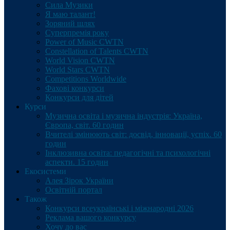
Сила Музики
Я маю талант!
Зоряний шлях
Суперпремія року
Power of Music CWTN
Constellation of Talents CWTN
World Vision CWTN
World Stars CWTN
Competitions Worldwide
Фахові конкурси
Конкурси для дітей
Курси
Музична освіта і музична індустрія: Україна,
Європа, світ. 60 годин
Вчителі змінюють світ: досвід, інновації, успіх. 60
годин
Інклюзивна освіта: педагогічні та психологічні
аспекти. 15 годин
Екосистеми
Алея Зірок України
Освітній портал
Також
Конкурси всеукраїнські і міжнародні 2026
Реклама вашого конкурсу
Хочу до вас