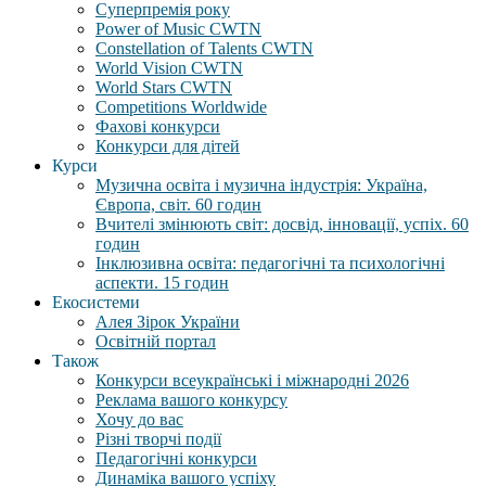
Суперпремія року
Power of Music CWTN
Constellation of Talents CWTN
World Vision CWTN
World Stars CWTN
Competitions Worldwide
Фахові конкурси
Конкурси для дітей
Курси
Музична освіта і музична індустрія: Україна,
Європа, світ. 60 годин
Вчителі змінюють світ: досвід, інновації, успіх. 60
годин
Інклюзивна освіта: педагогічні та психологічні
аспекти. 15 годин
Екосистеми
Алея Зірок України
Освітній портал
Також
Конкурси всеукраїнські і міжнародні 2026
Реклама вашого конкурсу
Хочу до вас
Різні творчі події
Педагогічні конкурси
Динаміка вашого успіху