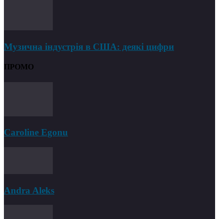
Музична індустрія в США: деякі цифри
ПРОМО
Caroline Egonu
Andra Aleks