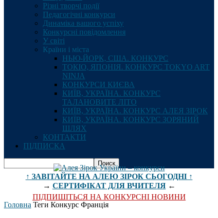
Різні творчі події
Педагогічні конкурси
Динаміка вашого успіху
Конкурсні повідомлення
У світі
Країни і міста
НЬЮ-ЙОРК, США. КОНКУРС
ТОКІО, ЯПОНІЯ. КОНКУРС TOKYO ART
NINJA
КОНКУРСИ КИЄВА
КИЇВ, УКРАЇНА. КОНКУРС
ТАЛАНОВИТЕ ЛІТО
КИЇВ, УКРАЇНА. КОНКУРС АЛЕЯ ЗІРОК
КИЇВ, УКРАЇНА. КОНКУРС ЗОРЯНИЙ
ШЛЯХ
КОНТАКТИ
ПІДПИСКА
↑ ЗАВІТАЙТЕ НА АЛЕЮ ЗІРОК СЬОГОДНІ ↑
→
СЕРТИФІКАТ ДЛЯ ВЧИТЕЛЯ
←
ПІДПИШІТЬСЯ НА КОНКУРСНІ НОВИНИ
Головна
Теги
Конкурс Франція