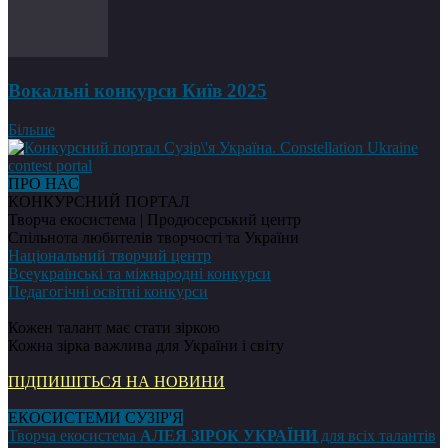
Вокальні конкурси Київ 2025
Більше
ПРО НАС
КОНКУРСНИЙ ПОРТАЛ
Творча екосистема | Продюсерський центр
Спільнота любителів творчості та України
Національний творчий центр
Всеукраїнські та міжнародні конкурси
Педагогічні освітні конкурси
Кожен талант має стати зіркою
Кожна зірка важлива для України і світу
ПІДПИШІТЬСЯ НА НОВИНИ
ЕКОСИСТЕМИ СУЗІР'Я
Творча екосистема
АЛЕЯ ЗІРОК УКРАЇНИ
для всіх талантів