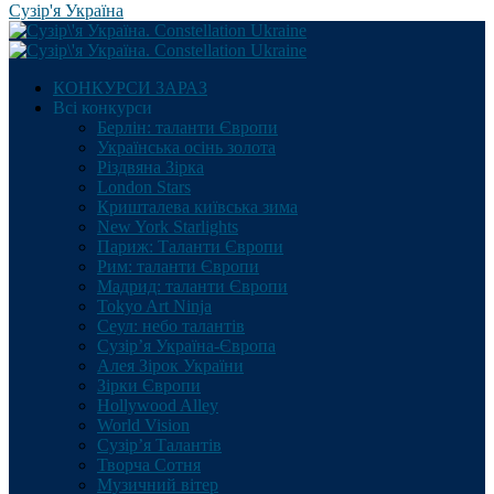
Сузір'я Україна
КОНКУРСИ ЗАРАЗ
Всі конкурси
Берлін: таланти Європи
Українська осінь золота
Різдвяна Зірка
London Stars
Кришталева київська зима
New York Starlights
Париж: Таланти Європи
Рим: таланти Європи
Мадрид: таланти Європи
Tokyo Art Ninja
Сеул: небо талантів
Сузір’я Україна-Європа
Алея Зірок України
Зірки Європи
Hollywood Alley
World Vision
Сузір’я Талантів
Творча Сотня
Музичний вітер