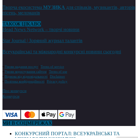
Творча екосистема
МУЗИКА
для співаків, музикантів, авторів
пісень, меломанів
ТАКОЖ ЦІКАВО
Head News Network – творчі новини
Star Journal | Зоряний журнал талантів
Всеукраїнські та міжнародні конкурсні новини сьогодні
•
Умови надання послуг
|
Terms of service
•
Умови користування сайтом
|
Terms of use
•
Відмова від відповідальності
|
Disclaimer
•
Політика конфіденційності
|
Privacy policy
Про конкурси
Конкурси
МИ В СОЦМЕРЕЖАХ
КОНКУРСНИЙ ПОРТАЛ: ВСЕУКРАЇНСЬКІ ТА