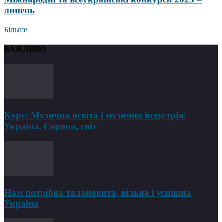
липень
Більше
ВАЖЛИВО
Курс: Музична освіта і музична індустрія:
Україна, Європа, світ
Нам потрібна талановита, вільна і успішна
Україна