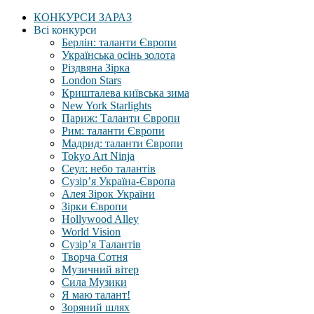
КОНКУРСИ ЗАРАЗ
Всі конкурси
Берлін: таланти Європи
Українська осінь золота
Різдвяна Зірка
London Stars
Кришталева київська зима
New York Starlights
Париж: Таланти Європи
Рим: таланти Європи
Мадрид: таланти Європи
Tokyo Art Ninja
Сеул: небо талантів
Сузір’я Україна-Європа
Алея Зірок України
Зірки Європи
Hollywood Alley
World Vision
Сузір’я Талантів
Творча Сотня
Музичний вітер
Сила Музики
Я маю талант!
Зоряний шлях