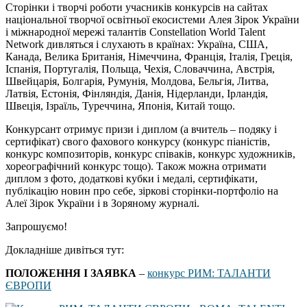
Cторінки і творчі роботи учасників конкурсів на сайтах
національної творчої освітньої екосистеми Алея Зірок України
і міжнародної мережі талантів Constellation World Talent
Network дивляться і слухають в країнах: Україна, США,
Канада, Велика Британія, Німеччина, Франція, Італія, Греція,
Іспанія, Португалія, Польща, Чехія, Словаччина, Австрія,
Швейцарія, Болгарія, Румунія, Молдова, Бельгія, Литва,
Латвія, Естонія, Фінляндія, Данія, Нідерланди, Ірландія,
Швеція, Ізраїль, Туреччина, Японія, Китай тощо.
Конкурсант отримує призи і диплом (а вчитель – подяку і
сертифікат) свого фахового конкурсу (конкурс піаністів,
конкурс композиторів, конкурс співаків, конкурс художників,
хореографічний конкурс тощо). Також можна отримати
диплом з фото, додаткові кубки і медалі, сертифікати,
публікацію новин про себе, зіркові сторінки-портфоліо на
Алеї Зірок України і в Зоряному журналі.
Запрошуємо!
Докладніше дивіться тут:
ПОЛОЖЕННЯ І ЗАЯВКА
–
конкурс РИМ: ТАЛАНТИ
ЄВРОПИ