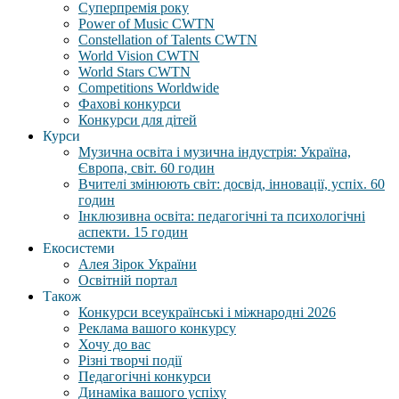
Суперпремія року
Power of Music CWTN
Constellation of Talents CWTN
World Vision CWTN
World Stars CWTN
Competitions Worldwide
Фахові конкурси
Конкурси для дітей
Курси
Музична освіта і музична індустрія: Україна,
Європа, світ. 60 годин
Вчителі змінюють світ: досвід, інновації, успіх. 60
годин
Інклюзивна освіта: педагогічні та психологічні
аспекти. 15 годин
Екосистеми
Алея Зірок України
Освітній портал
Також
Конкурси всеукраїнські і міжнародні 2026
Реклама вашого конкурсу
Хочу до вас
Різні творчі події
Педагогічні конкурси
Динаміка вашого успіху