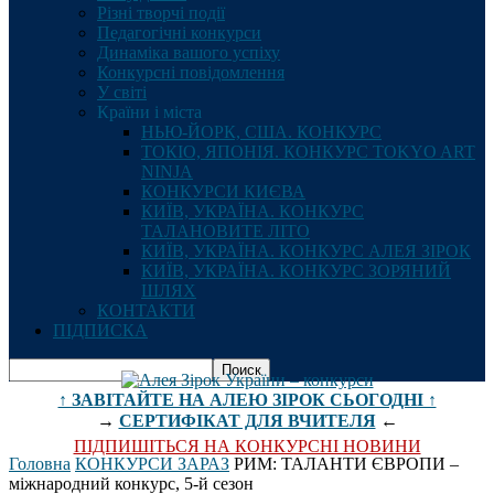
Різні творчі події
Педагогічні конкурси
Динаміка вашого успіху
Конкурсні повідомлення
У світі
Країни і міста
НЬЮ-ЙОРК, США. КОНКУРС
ТОКІО, ЯПОНІЯ. КОНКУРС TOKYO ART
NINJA
КОНКУРСИ КИЄВА
КИЇВ, УКРАЇНА. КОНКУРС
ТАЛАНОВИТЕ ЛІТО
КИЇВ, УКРАЇНА. КОНКУРС АЛЕЯ ЗІРОК
КИЇВ, УКРАЇНА. КОНКУРС ЗОРЯНИЙ
ШЛЯХ
КОНТАКТИ
ПІДПИСКА
↑ ЗАВІТАЙТЕ НА АЛЕЮ ЗІРОК СЬОГОДНІ ↑
→
СЕРТИФІКАТ ДЛЯ ВЧИТЕЛЯ
←
ПІДПИШІТЬСЯ НА КОНКУРСНІ НОВИНИ
Головна
КОНКУРСИ ЗАРАЗ
РИМ: ТАЛАНТИ ЄВРОПИ –
міжнародний конкурс, 5-й сезон