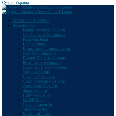
Сузір'я Україна
КОНКУРСИ ЗАРАЗ
Всі конкурси
Берлін: таланти Європи
Українська осінь золота
Різдвяна Зірка
London Stars
Кришталева київська зима
New York Starlights
Париж: Таланти Європи
Рим: таланти Європи
Мадрид: таланти Європи
Tokyo Art Ninja
Сеул: небо талантів
Сузір’я Україна-Європа
Алея Зірок України
Зірки Європи
Hollywood Alley
World Vision
Сузір’я Талантів
Творча Сотня
Музичний вітер