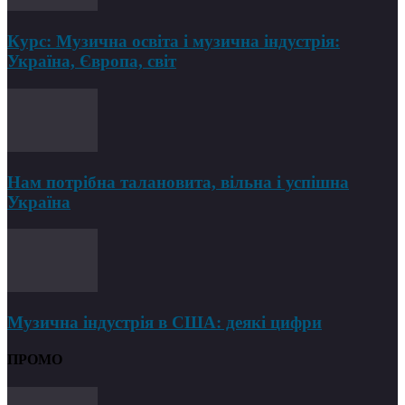
Курс: Музична освіта і музична індустрія:
Україна, Європа, світ
Нам потрібна талановита, вільна і успішна
Україна
Музична індустрія в США: деякі цифри
ПРОМО