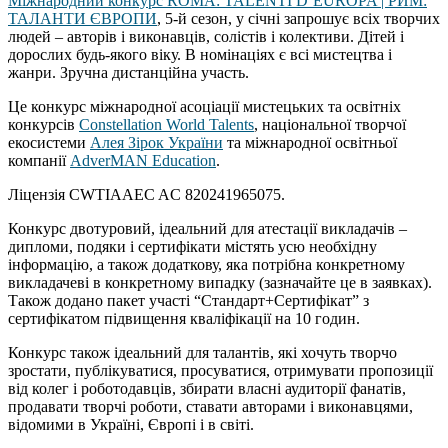
Міжнародний конкурс ROMA: TALENTI D’EUROPA | РИМ:
ТАЛАНТИ ЄВРОПИ
, 5-й сезон, у січні запрошує всіх творчих
людей – авторів і виконавців, солістів і колективи. Дітей і
дорослих будь-якого віку. В номінаціях є всі мистецтва і
жанри. Зручна дистанційна участь.
Це конкурс міжнародної асоціації мистецьких та освітніх
конкурсів
Constellation World Talents
, національної творчої
екосистеми
Алея Зірок України
та міжнародної освітньої
компанії
AdverMAN Education
.
Ліцензія CWTIAAEC AC 820241965075.
Конкурс двотуровий, ідеальний для атестації викладачів –
дипломи, подяки і сертифікати містять усю необхідну
інформацію, а також додаткову, яка потрібна конкретному
викладачеві в конкретному випадку (зазначайте це в заявках).
Також додано пакет участі “Стандарт+Сертифікат” з
сертифікатом підвищення кваліфікації на 10 годин.
Конкурс також ідеальний для талантів, які хочуть творчо
зростати, публікуватися, просуватися, отримувати пропозиції
від колег і роботодавців, збирати власні аудиторії фанатів,
продавати творчі роботи, ставати авторами і виконавцями,
відомими в Україні, Європі і в світі.