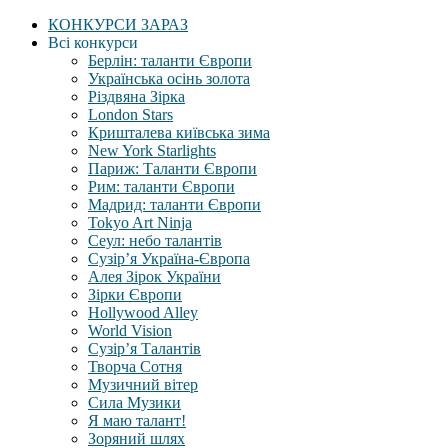
КОНКУРСИ ЗАРАЗ
Всі конкурси
Берлін: таланти Європи
Українська осінь золота
Різдвяна Зірка
London Stars
Кришталева київська зима
New York Starlights
Париж: Таланти Європи
Рим: таланти Європи
Мадрид: таланти Європи
Tokyo Art Ninja
Сеул: небо талантів
Сузір’я Україна-Європа
Алея Зірок України
Зірки Європи
Hollywood Alley
World Vision
Сузір’я Талантів
Творча Сотня
Музичний вітер
Сила Музики
Я маю талант!
Зоряний шлях