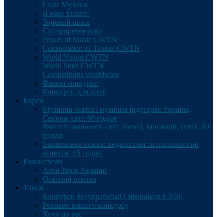
Сила Музики
Я маю талант!
Зоряний шлях
Суперпремія року
Power of Music CWTN
Constellation of Talents CWTN
World Vision CWTN
World Stars CWTN
Competitions Worldwide
Фахові конкурси
Конкурси для дітей
Курси
Музична освіта і музична індустрія: Україна,
Європа, світ. 60 годин
Вчителі змінюють світ: досвід, інновації, успіх. 60
годин
Інклюзивна освіта: педагогічні та психологічні
аспекти. 15 годин
Екосистеми
Алея Зірок України
Освітній портал
Також
Конкурси всеукраїнські і міжнародні 2026
Реклама вашого конкурсу
Хочу до вас