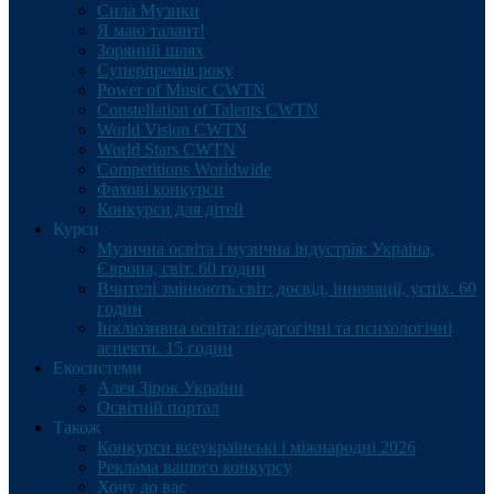
Сила Музики
Я маю талант!
Зоряний шлях
Суперпремія року
Power of Music CWTN
Constellation of Talents CWTN
World Vision CWTN
World Stars CWTN
Competitions Worldwide
Фахові конкурси
Конкурси для дітей
Курси
Музична освіта і музична індустрія: Україна,
Європа, світ. 60 годин
Вчителі змінюють світ: досвід, інновації, успіх. 60
годин
Інклюзивна освіта: педагогічні та психологічні
аспекти. 15 годин
Екосистеми
Алея Зірок України
Освітній портал
Також
Конкурси всеукраїнські і міжнародні 2026
Реклама вашого конкурсу
Хочу до вас