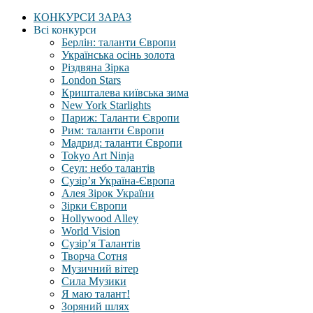
КОНКУРСИ ЗАРАЗ
Всі конкурси
Берлін: таланти Європи
Українська осінь золота
Різдвяна Зірка
London Stars
Кришталева київська зима
New York Starlights
Париж: Таланти Європи
Рим: таланти Європи
Мадрид: таланти Європи
Tokyo Art Ninja
Сеул: небо талантів
Сузір’я Україна-Європа
Алея Зірок України
Зірки Європи
Hollywood Alley
World Vision
Сузір’я Талантів
Творча Сотня
Музичний вітер
Сила Музики
Я маю талант!
Зоряний шлях