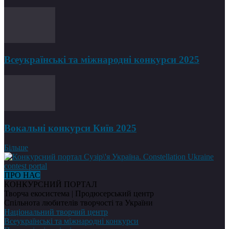
Всеукраїнські та міжнародні конкурси 2025
Вокальні конкурси Київ 2025
Більше
ПРО НАС
КОНКУРСНИЙ ПОРТАЛ
Творча екосистема | Продюсерський центр
Спільнота любителів творчості та України
Національний творчий центр
Всеукраїнські та міжнародні конкурси