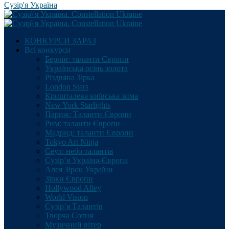
Сузір'я Україна
КОНКУРСИ ЗАРАЗ
Всі конкурси
Берлін: таланти Європи
Українська осінь золота
Різдвяна Зірка
London Stars
Кришталева київська зима
New York Starlights
Париж: Таланти Європи
Рим: таланти Європи
Мадрид: таланти Європи
Tokyo Art Ninja
Сеул: небо талантів
Сузір’я Україна-Європа
Алея Зірок України
Зірки Європи
Hollywood Alley
World Vision
Сузір’я Талантів
Творча Сотня
Музичний вітер