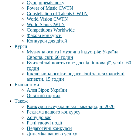
Суперпремія року
Power of Music CWTN
Constellation of Talents CWTN
World Vision CWTN
World Stars CWTN
Competitions Worldwide
Фахові конкурси
Конкурси для дітей
Курси
Музична освіта і музична індустрія: Україна,
Європа, світ. 60 годин
Вчителі змінюють світ: досвід, інновації, успіх. 60
годин
Інклюзивна освіта: педагогічні та психологічні
аспекти. 15 годин
Екосистеми
Алея Зірок України
Освітній портал
Також
Конкурси всеукраїнські і міжнародні 2026
Реклама вашого конкурсу
Хочу до вас
Різні творчі події
Педагогічні конкурси
Динаміка вашого успіху