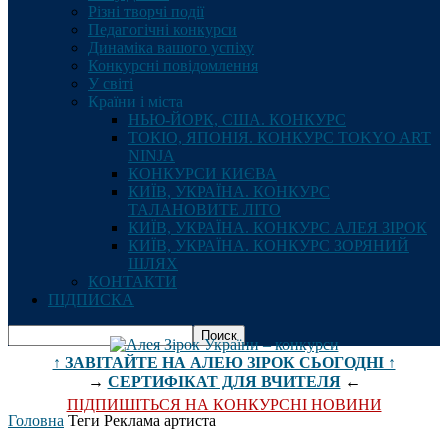
Різні творчі події
Педагогічні конкурси
Динаміка вашого успіху
Конкурсні повідомлення
У світі
Країни і міста
НЬЮ-ЙОРК, США. КОНКУРС
ТОКІО, ЯПОНІЯ. КОНКУРС TOKYO ART
NINJA
КОНКУРСИ КИЄВА
КИЇВ, УКРАЇНА. КОНКУРС
ТАЛАНОВИТЕ ЛІТО
КИЇВ, УКРАЇНА. КОНКУРС АЛЕЯ ЗІРОК
КИЇВ, УКРАЇНА. КОНКУРС ЗОРЯНИЙ
ШЛЯХ
КОНТАКТИ
ПІДПИСКА
↑ ЗАВІТАЙТЕ НА АЛЕЮ ЗІРОК СЬОГОДНІ ↑
→
СЕРТИФІКАТ ДЛЯ ВЧИТЕЛЯ
←
ПІДПИШІТЬСЯ НА КОНКУРСНІ НОВИНИ
Головна
Теги
Реклама артиста