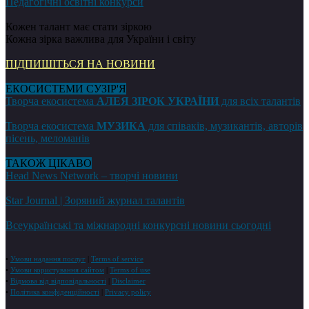
Педагогічні освітні конкурси
Кожен талант має стати зіркою
Кожна зірка важлива для України і світу
ПІДПИШІТЬСЯ НА НОВИНИ
ЕКОСИСТЕМИ СУЗІР'Я
Творча екосистема
АЛЕЯ ЗІРОК УКРАЇНИ
для всіх талантів
Творча екосистема
МУЗИКА
для співаків, музикантів, авторів
пісень, меломанів
ТАКОЖ ЦІКАВО
Head News Network – творчі новини
Star Journal | Зоряний журнал талантів
Всеукраїнські та міжнародні конкурсні новини сьогодні
•
Умови надання послуг
|
Terms of service
•
Умови користування сайтом
|
Terms of use
•
Відмова від відповідальності
|
Disclaimer
•
Політика конфіденційності
|
Privacy policy