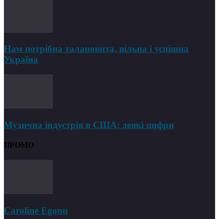
Нам потрібна талановита, вільна і успішна
Україна
Музична індустрія в США: деякі цифри
ПРОМО
Caroline Egonu