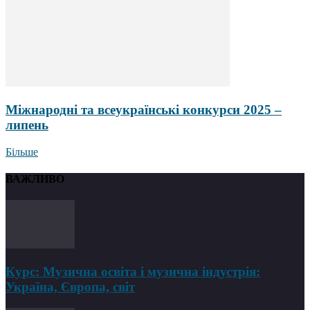
Міжнародні та всеукраїнські конкурси 2025 –
липень
Більше
ВАЖЛИВО
Курс: Музична освіта і музична індустрія:
Україна, Європа, світ