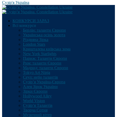
Сузір'я Україна
КОНКУРСИ ЗАРАЗ
Всі конкурси
Берлін: таланти Європи
Українська осінь золота
Різдвяна Зірка
London Stars
Кришталева київська зима
New York Starlights
Париж: Таланти Європи
Рим: таланти Європи
Мадрид: таланти Європи
Tokyo Art Ninja
Сеул: небо талантів
Сузір’я Україна-Європа
Алея Зірок України
Зірки Європи
Hollywood Alley
World Vision
Сузір’я Талантів
Творча Сотня
Музичний вітер