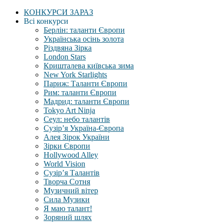
КОНКУРСИ ЗАРАЗ
Всі конкурси
Берлін: таланти Європи
Українська осінь золота
Різдвяна Зірка
London Stars
Кришталева київська зима
New York Starlights
Париж: Таланти Європи
Рим: таланти Європи
Мадрид: таланти Європи
Tokyo Art Ninja
Сеул: небо талантів
Сузір’я Україна-Європа
Алея Зірок України
Зірки Європи
Hollywood Alley
World Vision
Сузір’я Талантів
Творча Сотня
Музичний вітер
Сила Музики
Я маю талант!
Зоряний шлях