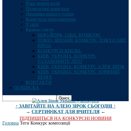
Різні творчі події
Педагогічні конкурси
Динаміка вашого успіху
Конкурсні повідомлення
У світі
Країни і міста
НЬЮ-ЙОРК, США. КОНКУРС
ТОКІО, ЯПОНІЯ. КОНКУРС TOKYO ART
NINJA
КОНКУРСИ КИЄВА
КИЇВ, УКРАЇНА. КОНКУРС
ТАЛАНОВИТЕ ЛІТО
КИЇВ, УКРАЇНА. КОНКУРС АЛЕЯ ЗІРОК
КИЇВ, УКРАЇНА. КОНКУРС ЗОРЯНИЙ
ШЛЯХ
КОНТАКТИ
ПІДПИСКА
↑ ЗАВІТАЙТЕ НА АЛЕЮ ЗІРОК СЬОГОДНІ ↑
→
СЕРТИФІКАТ ДЛЯ ВЧИТЕЛЯ
←
ПІДПИШІТЬСЯ НА КОНКУРСНІ НОВИНИ
Головна
Теги
Конкурс композиції