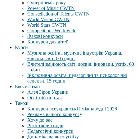
Суперпремія року
Power of Music CWTN
Constellation of Talents CWTN
World Vision CWTN
World Stars CWTN
Competitions Worldwide
Фахові конкурси
Конкурси для дітей
Курси
Музична освіта і музична індустрія: Україна,
Європа, світ. 60 годин
Вчителі змінюють світ: досвід, інновації, успіх. 60
годин
Інклюзивна освіта: педагогічні та психологічні
аспекти. 15 годин
Екосистеми
Алея Зірок України
Освітній портал
Також
Конкурси всеукраїнські і міжнародні 2026
Реклама вашого конкурсу
Хочу до вас
Різні творчі події
Педагогічні конкурси
Динаміка вашого успіху