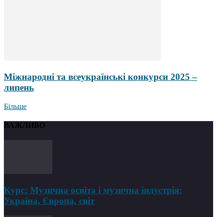
Міжнародні та всеукраїнські конкурси 2025 –
липень
Більше
ВАЖЛИВО
Курс: Музична освіта і музична індустрія:
Україна, Європа, світ