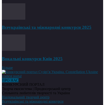
Всеукраїнські та міжнародні конкурси 2025
Вокальні конкурси Київ 2025
Більше
ПРО НАС
КОНКУРСНИЙ ПОРТАЛ
Творча екосистема | Продюсерський центр
Спільнота любителів творчості та України
Національний творчий центр
Всеукраїнські та міжнародні конкурси