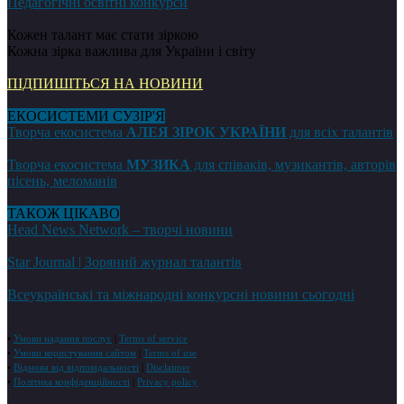
Педагогічні освітні конкурси
Кожен талант має стати зіркою
Кожна зірка важлива для України і світу
ПІДПИШІТЬСЯ НА НОВИНИ
ЕКОСИСТЕМИ СУЗІР'Я
Творча екосистема
АЛЕЯ ЗІРОК УКРАЇНИ
для всіх талантів
Творча екосистема
МУЗИКА
для співаків, музикантів, авторів
пісень, меломанів
ТАКОЖ ЦІКАВО
Head News Network – творчі новини
Star Journal | Зоряний журнал талантів
Всеукраїнські та міжнародні конкурсні новини сьогодні
•
Умови надання послуг
|
Terms of service
•
Умови користування сайтом
|
Terms of use
•
Відмова від відповідальності
|
Disclaimer
•
Політика конфіденційності
|
Privacy policy