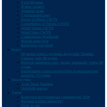
Сила Музики
Я маю талант!
Зоряний шлях
Суперпремія року
Power of Music CWTN
Constellation of Talents CWTN
World Vision CWTN
World Stars CWTN
Competitions Worldwide
Фахові конкурси
Конкурси для дітей
Курси
Музична освіта і музична індустрія: Україна,
Європа, світ. 60 годин
Вчителі змінюють світ: досвід, інновації, успіх. 60
годин
Інклюзивна освіта: педагогічні та психологічні
аспекти. 15 годин
Екосистеми
Алея Зірок України
Освітній портал
Також
Конкурси всеукраїнські і міжнародні 2026
Реклама вашого конкурсу
Хочу до вас