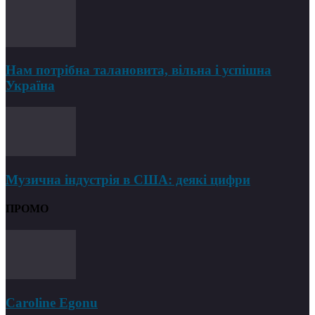
Нам потрібна талановита, вільна і успішна
Україна
Музична індустрія в США: деякі цифри
ПРОМО
Caroline Egonu