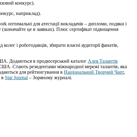
аховий конкурс).
онкурс, наприклад).
work оптимальні для атестації викладачів – дипломи, подяки і
 (зазначайте це в заявках). Плюс сертифікат підвищення
 колег і роботодавців, збирати власні аудиторії фанатів,
і США. Додаються в продюсерський каталог
Алея Талантів
і США. Стають резидентами міжнародної мережі талантів, яка
подаються для рейтингування в
Національний Творчий Чарт
,
и в
Star Journal
– Зоряному журналі.