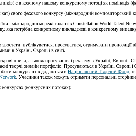
льників) є в кожному нашому конкурсному потоці як номінація (ф
фікат) свого фахового конкурсу (міжнародний композиторський к
їни і міжнародної мережі талантів Constellation World Talent Net
ву, яка потрібна конкретному викладачеві в конкретному випадку
 зростати, публікуватися, просуватися, отримувати пропозиції від
ми в Україні, Європі і в світі.
скраві призи, а також просування і рекламу в Україні, Європі 
ласні творчі онлайн портфоліо. Просуваються в Україні, Європі 
роботи конкурсантів додаються в
Національний Творчий Фонд
, 
Network
. Учасники також можуть отримати персональні сторінк
их конкурсах (конкурсних потоках):