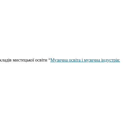
кладів мистецької освіти “
Музична освіта і музична індустрія: