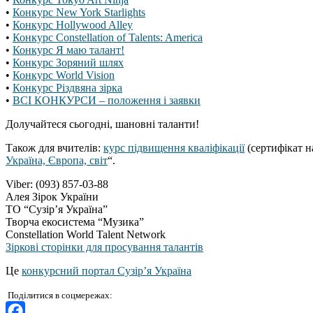
•
Конкурс New York Starlights
•
Конкурс Hollywood Alley
•
Конкурс Constellation of Talents: America
•
Конкурс Я маю талант!
•
Конкурс Зоряний шлях
•
Конкурс World Vision
•
Конкурс Різдвяна зірка
•
ВСІ КОНКУРСИ – положення і заявки
Долучайтеся сьогодні, шановні таланти!
Також для вчителів:
курс підвищення кваліфікації
(сертифікат н
Україна, Європа, світ
“.
Viber: (093) 857-03-88
Алея Зірок України
ТО “Сузір’я Україна”
Творча екосистема “Музика”
Constellation World Talent Network
Зіркові сторінки для просування талантів
Це
конкурсний портал Сузір’я Україна
Поділитися в соцмережах: