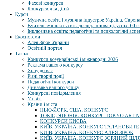
Фахові конкурси
Конкурси для дітей
Курси
Музична освіта і музична індустрія: Україна, Європа,
Вчителі змінюють світ: досвід, інновації, успіх. 60 
Інклюзивна освіта: педагогічні та психологічні аспе
Екосистеми
Алея Зірок України
Освітній портал
Також
Конкурси всеукраїнські і міжнародні 2026
Реклама вашого конкурсу
Хочу до вас
Різні творчі події
Педагогічні конкурси
Динаміка вашого успіху
Конкурсні повідомлення
У світі
Країни і міста
НЬЮ-ЙОРК, США. КОНКУРС
ТОКІО, ЯПОНІЯ. КОНКУРС TOKYO ART N
КОНКУРСИ КИЄВА
КИЇВ, УКРАЇНА. КОНКУРС ТАЛАНОВИТЕ
КИЇВ, УКРАЇНА. КОНКУРС АЛЕЯ ЗІРОК
КИЇВ, УКРАЇНА. КОНКУРС ЗОРЯНИЙ ШЛ