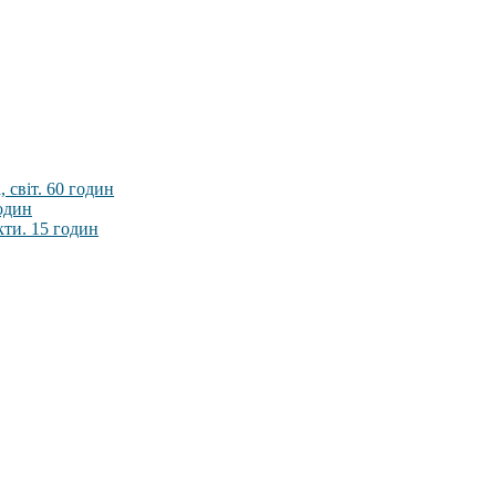
 світ. 60 годин
годин
кти. 15 годин