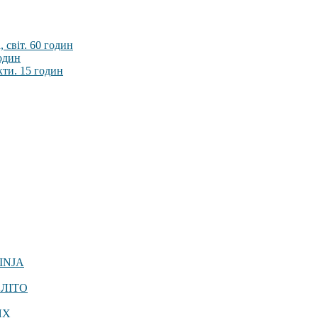
 світ. 60 годин
годин
кти. 15 годин
INJA
 ЛІТО
ЯХ