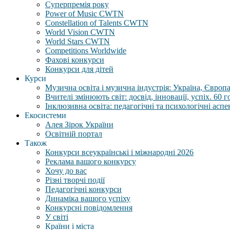
Суперпремія року
Power of Music CWTN
Constellation of Talents CWTN
World Vision CWTN
World Stars CWTN
Competitions Worldwide
Фахові конкурси
Конкурси для дітей
Курси
Музична освіта і музична індустрія: Україна, Європа,
Вчителі змінюють світ: досвід, інновації, успіх. 60 
Інклюзивна освіта: педагогічні та психологічні аспе
Екосистеми
Алея Зірок України
Освітній портал
Також
Конкурси всеукраїнські і міжнародні 2026
Реклама вашого конкурсу
Хочу до вас
Різні творчі події
Педагогічні конкурси
Динаміка вашого успіху
Конкурсні повідомлення
У світі
Країни і міста