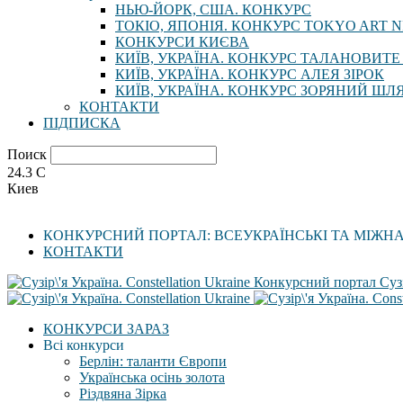
НЬЮ-ЙОРК, США. КОНКУРС
ТОКІО, ЯПОНІЯ. КОНКУРС TOKYO ART N
КОНКУРСИ КИЄВА
КИЇВ, УКРАЇНА. КОНКУРС ТАЛАНОВИТЕ
КИЇВ, УКРАЇНА. КОНКУРС АЛЕЯ ЗІРОК
КИЇВ, УКРАЇНА. КОНКУРС ЗОРЯНИЙ ШЛ
КОНТАКТИ
ПІДПИСКА
Поиск
24.3
C
Киев
КОНКУРСНИЙ ПОРТАЛ: ВСЕУКРАЇНСЬКІ ТА МІЖН
КОНТАКТИ
Конкурсний портал Сузі
КОНКУРСИ ЗАРАЗ
Всі конкурси
Берлін: таланти Європи
Українська осінь золота
Різдвяна Зірка