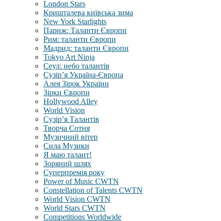
London Stars
Кришталева київська зима
New York Starlights
Париж: Таланти Європи
Рим: таланти Європи
Мадрид: таланти Європи
Tokyo Art Ninja
Сеул: небо талантів
Сузір’я Україна-Європа
Алея Зірок України
Зірки Європи
Hollywood Alley
World Vision
Сузір’я Талантів
Творча Сотня
Музичний вітер
Сила Музики
Я маю талант!
Зоряний шлях
Суперпремія року
Power of Music CWTN
Constellation of Talents CWTN
World Vision CWTN
World Stars CWTN
Competitions Worldwide