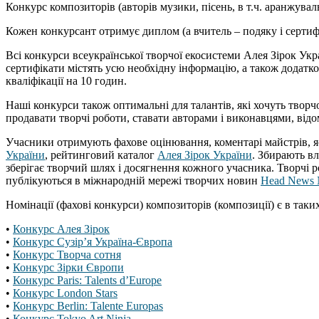
Конкурс композиторів (авторів музики, пісень, в т.ч. аранжува
Кожен конкурсант отримує диплом (а вчитель – подяку і серти
Всі конкурси всеукраїнської творчої екосистеми Алея Зірок Укра
сертифікати містять усю необхідну інформацію, а також додатко
кваліфікації на 10 годин.
Наші конкурси також оптимальні для талантів, які хочуть творчо
продавати творчі роботи, ставати авторами і виконавцями, відоми
Учасники отримують фахове оцінювання, коментарі майстрів, я
України
, рейтинговий каталог
Алея Зірок України
. Збирають в
зберігає творчий шлях і досягнення кожного учасника. Творчі 
публікуються в міжнародній мережі творчих новин
Head News 
Номінації (фахові конкурси) композиторів (композиції) є в так
•
Конкурс Алея Зірок
•
Конкурс Сузір’я Україна-Європа
•
Конкурс Творча сотня
•
Конкурс Зірки Європи
•
Конкурс Paris: Talents d’Europe
•
Конкурс London Stars
•
Конкурс Berlin: Talente Europas
•
Конкурс Tokyo Art Ninja