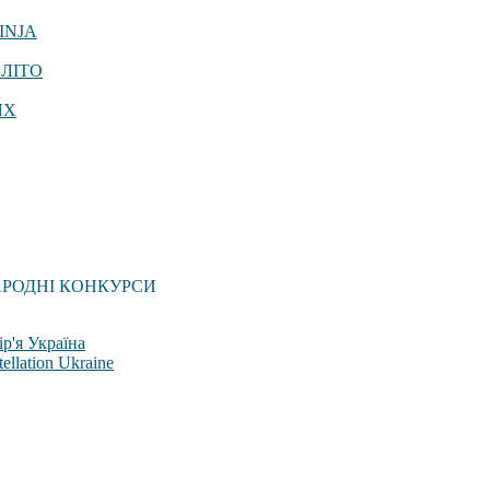
INJA
 ЛІТО
ЯХ
АРОДНІ КОНКУРСИ
р'я Україна