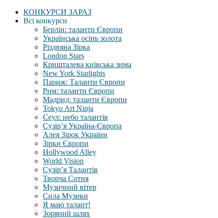
КОНКУРСИ ЗАРАЗ
Всі конкурси
Берлін: таланти Європи
Українська осінь золота
Різдвяна Зірка
London Stars
Кришталева київська зима
New York Starlights
Париж: Таланти Європи
Рим: таланти Європи
Мадрид: таланти Європи
Tokyo Art Ninja
Сеул: небо талантів
Сузір’я Україна-Європа
Алея Зірок України
Зірки Європи
Hollywood Alley
World Vision
Сузір’я Талантів
Творча Сотня
Музичний вітер
Сила Музики
Я маю талант!
Зоряний шлях