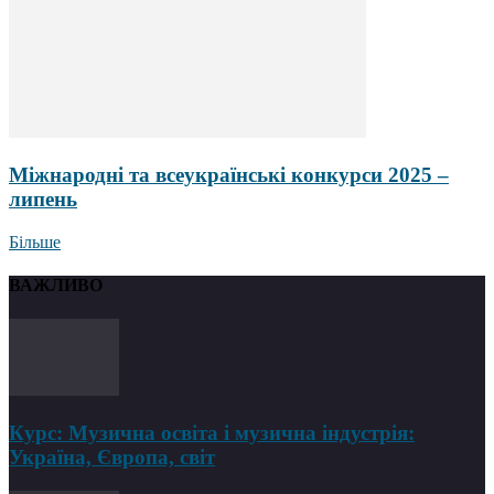
Міжнародні та всеукраїнські конкурси 2025 –
липень
Більше
ВАЖЛИВО
Курс: Музична освіта і музична індустрія:
Україна, Європа, світ