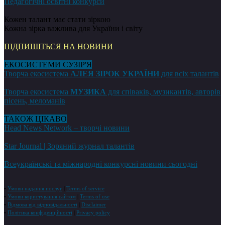
Педагогічні освітні конкурси
Кожен талант має стати зіркою
Кожна зірка важлива для України і світу
ПІДПИШІТЬСЯ НА НОВИНИ
ЕКОСИСТЕМИ СУЗІР'Я
Творча екосистема
АЛЕЯ ЗІРОК УКРАЇНИ
для всіх талантів
Творча екосистема
МУЗИКА
для співаків, музикантів, авторів
пісень, меломанів
ТАКОЖ ЦІКАВО
Head News Network – творчі новини
Star Journal | Зоряний журнал талантів
Всеукраїнські та міжнародні конкурсні новини сьогодні
•
Умови надання послуг
|
Terms of service
•
Умови користування сайтом
|
Terms of use
•
Відмова від відповідальності
|
Disclaimer
•
Політика конфіденційності
|
Privacy policy