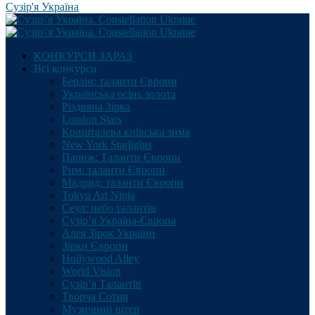
Сузір'я Україна
КОНКУРСИ ЗАРАЗ
Всі конкурси
Берлін: таланти Європи
Українська осінь золота
Різдвяна Зірка
London Stars
Кришталева київська зима
New York Starlights
Париж: Таланти Європи
Рим: таланти Європи
Мадрид: таланти Європи
Tokyo Art Ninja
Сеул: небо талантів
Сузір’я Україна-Європа
Алея Зірок України
Зірки Європи
Hollywood Alley
World Vision
Сузір’я Талантів
Творча Сотня
Музичний вітер