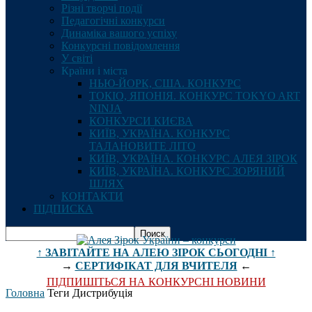
Різні творчі події
Педагогічні конкурси
Динаміка вашого успіху
Конкурсні повідомлення
У світі
Країни і міста
НЬЮ-ЙОРК, США. КОНКУРС
ТОКІО, ЯПОНІЯ. КОНКУРС TOKYO ART
NINJA
КОНКУРСИ КИЄВА
КИЇВ, УКРАЇНА. КОНКУРС
ТАЛАНОВИТЕ ЛІТО
КИЇВ, УКРАЇНА. КОНКУРС АЛЕЯ ЗІРОК
КИЇВ, УКРАЇНА. КОНКУРС ЗОРЯНИЙ
ШЛЯХ
КОНТАКТИ
ПІДПИСКА
↑ ЗАВІТАЙТЕ НА АЛЕЮ ЗІРОК СЬОГОДНІ ↑
→
СЕРТИФІКАТ ДЛЯ ВЧИТЕЛЯ
←
ПІДПИШІТЬСЯ НА КОНКУРСНІ НОВИНИ
Головна
Теги
Дистрибуція