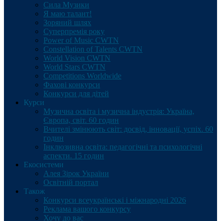
Сила Музики
Я маю талант!
Зоряний шлях
Суперпремія року
Power of Music CWTN
Constellation of Talents CWTN
World Vision CWTN
World Stars CWTN
Competitions Worldwide
Фахові конкурси
Конкурси для дітей
Курси
Музична освіта і музична індустрія: Україна,
Європа, світ. 60 годин
Вчителі змінюють світ: досвід, інновації, успіх. 60
годин
Інклюзивна освіта: педагогічні та психологічні
аспекти. 15 годин
Екосистеми
Алея Зірок України
Освітній портал
Також
Конкурси всеукраїнські і міжнародні 2026
Реклама вашого конкурсу
Хочу до вас