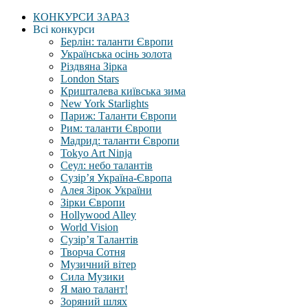
КОНКУРСИ ЗАРАЗ
Всі конкурси
Берлін: таланти Європи
Українська осінь золота
Різдвяна Зірка
London Stars
Кришталева київська зима
New York Starlights
Париж: Таланти Європи
Рим: таланти Європи
Мадрид: таланти Європи
Tokyo Art Ninja
Сеул: небо талантів
Сузір’я Україна-Європа
Алея Зірок України
Зірки Європи
Hollywood Alley
World Vision
Сузір’я Талантів
Творча Сотня
Музичний вітер
Сила Музики
Я маю талант!
Зоряний шлях