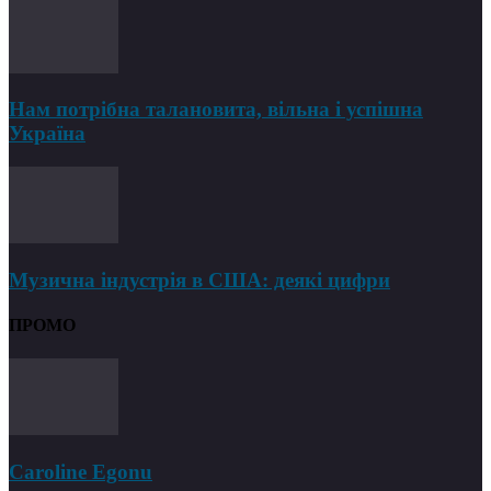
Нам потрібна талановита, вільна і успішна
Україна
Музична індустрія в США: деякі цифри
ПРОМО
Caroline Egonu