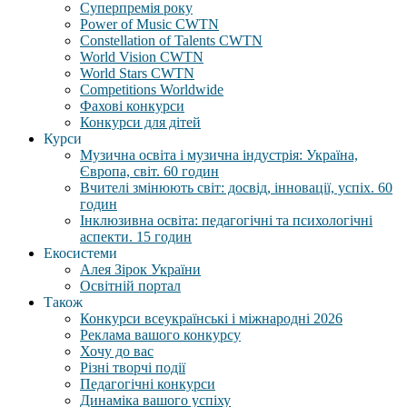
Суперпремія року
Power of Music CWTN
Constellation of Talents CWTN
World Vision CWTN
World Stars CWTN
Competitions Worldwide
Фахові конкурси
Конкурси для дітей
Курси
Музична освіта і музична індустрія: Україна,
Європа, світ. 60 годин
Вчителі змінюють світ: досвід, інновації, успіх. 60
годин
Інклюзивна освіта: педагогічні та психологічні
аспекти. 15 годин
Екосистеми
Алея Зірок України
Освітній портал
Також
Конкурси всеукраїнські і міжнародні 2026
Реклама вашого конкурсу
Хочу до вас
Різні творчі події
Педагогічні конкурси
Динаміка вашого успіху