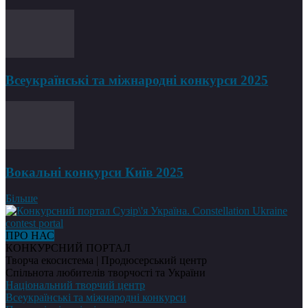
Всеукраїнські та міжнародні конкурси 2025
Вокальні конкурси Київ 2025
Більше
ПРО НАС
КОНКУРСНИЙ ПОРТАЛ
Творча екосистема | Продюсерський центр
Спільнота любителів творчості та України
Національний творчий центр
Всеукраїнські та міжнародні конкурси