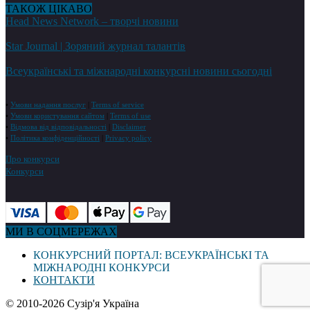
ТАКОЖ ЦІКАВО
Head News Network – творчі новини
Star Journal | Зоряний журнал талантів
Всеукраїнські та міжнародні конкурсні новини сьогодні
•
Умови надання послуг
|
Terms of service
•
Умови користування сайтом
|
Terms of use
•
Відмова від відповідальності
|
Disclaimer
•
Політика конфіденційності
|
Privacy policy
Про конкурси
Конкурси
МИ В СОЦМЕРЕЖАХ
КОНКУРСНИЙ ПОРТАЛ: ВСЕУКРАЇНСЬКІ ТА
МІЖНАРОДНІ КОНКУРСИ
КОНТАКТИ
© 2010-2026 Сузір'я Україна