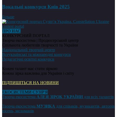
Вокальні конкурси Київ 2025
Більше
ПРО НАС
КОНКУРСНИЙ ПОРТАЛ
Творча екосистема | Продюсерський центр
Спільнота любителів творчості та України
Національний творчий центр
Всеукраїнські та міжнародні конкурси
Педагогічні освітні конкурси
Кожен талант має стати зіркою
Кожна зірка важлива для України і світу
ПІДПИШІТЬСЯ НА НОВИНИ
ЕКОСИСТЕМИ СУЗІР'Я
Творча екосистема
АЛЕЯ ЗІРОК УКРАЇНИ
для всіх талантів
Творча екосистема
МУЗИКА
для співаків, музикантів, авторів
пісень, меломанів