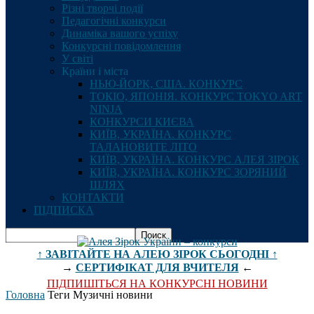
Різні творчі події
Педагогічні конкурси
Динаміка вашого успіху
Конкурсні повідомлення
У світі
Країни і міста
НЬЮ-ЙОРК, США. КОНКУРС
ТОКІО, ЯПОНІЯ. КОНКУРС TOKYO ART
NINJA
КОНКУРСИ КИЄВА
КИЇВ, УКРАЇНА. КОНКУРС
ТАЛАНОВИТЕ ЛІТО
КИЇВ, УКРАЇНА. КОНКУРС АЛЕЯ ЗІРОК
КИЇВ, УКРАЇНА. КОНКУРС ЗОРЯНИЙ
ШЛЯХ
КОНТАКТИ
ПІДПИСКА
↑ ЗАВІТАЙТЕ НА АЛЕЮ ЗІРОК СЬОГОДНІ ↑
→
СЕРТИФІКАТ ДЛЯ ВЧИТЕЛЯ
←
ПІДПИШІТЬСЯ НА КОНКУРСНІ НОВИНИ
Головна
Теги
Музичні новини