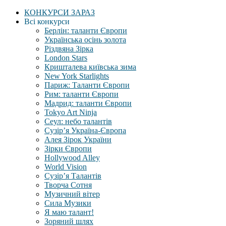
КОНКУРСИ ЗАРАЗ
Всі конкурси
Берлін: таланти Європи
Українська осінь золота
Різдвяна Зірка
London Stars
Кришталева київська зима
New York Starlights
Париж: Таланти Європи
Рим: таланти Європи
Мадрид: таланти Європи
Tokyo Art Ninja
Сеул: небо талантів
Сузір’я Україна-Європа
Алея Зірок України
Зірки Європи
Hollywood Alley
World Vision
Сузір’я Талантів
Творча Сотня
Музичний вітер
Сила Музики
Я маю талант!
Зоряний шлях