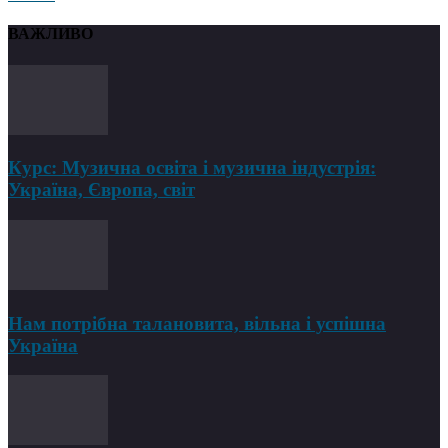
ВАЖЛИВО
Курс: Музична освіта і музична індустрія:
Україна, Європа, світ
Нам потрібна талановита, вільна і успішна
Україна