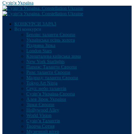
Сузір'я Україна
КОНКУРСИ ЗАРАЗ
Всі конкурси
Берлін: таланти Європи
Українська осінь золота
Різдвяна Зірка
London Stars
Кришталева київська зима
New York Starlights
Париж: Таланти Європи
Рим: таланти Європи
Мадрид: таланти Європи
Tokyo Art Ninja
Сеул: небо талантів
Сузір’я Україна-Європа
Алея Зірок України
Зірки Європи
Hollywood Alley
World Vision
Сузір’я Талантів
Творча Сотня
Музичний вітер