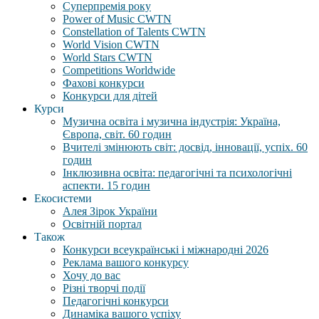
Суперпремія року
Power of Music CWTN
Constellation of Talents CWTN
World Vision CWTN
World Stars CWTN
Competitions Worldwide
Фахові конкурси
Конкурси для дітей
Курси
Музична освіта і музична індустрія: Україна,
Європа, світ. 60 годин
Вчителі змінюють світ: досвід, інновації, успіх. 60
годин
Інклюзивна освіта: педагогічні та психологічні
аспекти. 15 годин
Екосистеми
Алея Зірок України
Освітній портал
Також
Конкурси всеукраїнські і міжнародні 2026
Реклама вашого конкурсу
Хочу до вас
Різні творчі події
Педагогічні конкурси
Динаміка вашого успіху