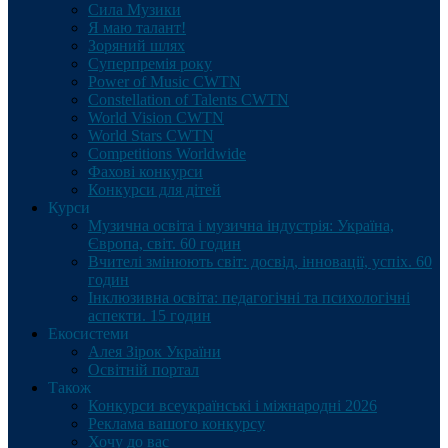
Сила Музики
Я маю талант!
Зоряний шлях
Суперпремія року
Power of Music CWTN
Constellation of Talents CWTN
World Vision CWTN
World Stars CWTN
Competitions Worldwide
Фахові конкурси
Конкурси для дітей
Курси
Музична освіта і музична індустрія: Україна,
Європа, світ. 60 годин
Вчителі змінюють світ: досвід, інновації, успіх. 60
годин
Інклюзивна освіта: педагогічні та психологічні
аспекти. 15 годин
Екосистеми
Алея Зірок України
Освітній портал
Також
Конкурси всеукраїнські і міжнародні 2026
Реклама вашого конкурсу
Хочу до вас