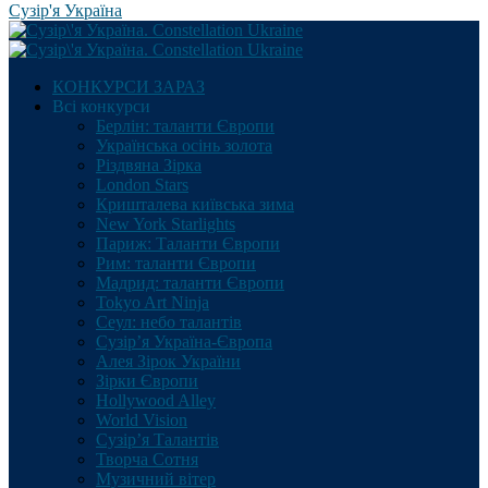
Сузір'я Україна
КОНКУРСИ ЗАРАЗ
Всі конкурси
Берлін: таланти Європи
Українська осінь золота
Різдвяна Зірка
London Stars
Кришталева київська зима
New York Starlights
Париж: Таланти Європи
Рим: таланти Європи
Мадрид: таланти Європи
Tokyo Art Ninja
Сеул: небо талантів
Сузір’я Україна-Європа
Алея Зірок України
Зірки Європи
Hollywood Alley
World Vision
Сузір’я Талантів
Творча Сотня
Музичний вітер