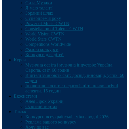
Сила Музики
Я маю талант!
Зоряний шлях
Суперпремія року
Power of Music CWTN
Constellation of Talents CWTN
World Vision CWTN
World Stars CWTN
Competitions Worldwide
Фахові конкурси
Конкурси для дітей
Курси
Музична освіта і музична індустрія: Україна,
Європа, світ. 60 годин
Вчителі змінюють світ: досвід, інновації, успіх. 60
годин
Інклюзивна освіта: педагогічні та психологічні
аспекти. 15 годин
Екосистеми
Алея Зірок України
Освітній портал
Також
Конкурси всеукраїнські і міжнародні 2026
Реклама вашого конкурсу
Хочу до вас