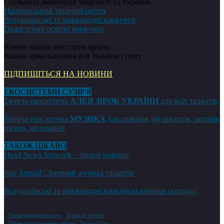
Спільнота любителів творчості та України
Національний творчий центр
Всеукраїнські та міжнародні конкурси
Педагогічні освітні конкурси
Кожен талант має стати зіркою
Кожна зірка важлива для України і світу
ПІДПИШІТЬСЯ НА НОВИНИ
ЕКОСИСТЕМИ СУЗІР'Я
Творча екосистема
АЛЕЯ ЗІРОК УКРАЇНИ
для всіх талантів
Творча екосистема
МУЗИКА
для співаків, музикантів, авторів
пісень, меломанів
ТАКОЖ ЦІКАВО
Head News Network – творчі новини
Star Journal | Зоряний журнал талантів
Всеукраїнські та міжнародні конкурсні новини сьогодні
•
Умови надання послуг
|
Terms of service
•
Умови користування сайтом
|
Terms of use