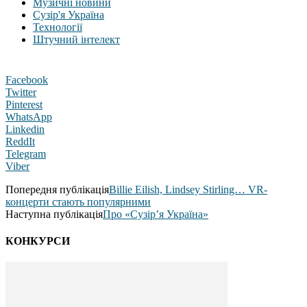
Музичні новини
Сузір'я Україна
Технології
Штучний інтелект
Facebook
Twitter
Pinterest
WhatsApp
Linkedin
ReddIt
Telegram
Viber
Попередня публікація
Billie Eilish, Lindsey Stirling… VR-
концерти стають популярними
Наступна публікація
Про «Сузір’я Україна»
КОНКУРСИ