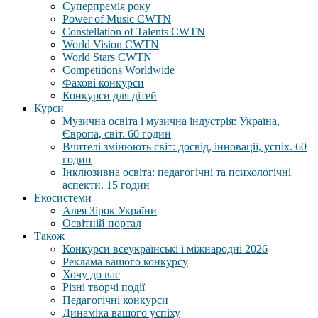
Суперпремія року
Power of Music CWTN
Constellation of Talents CWTN
World Vision CWTN
World Stars CWTN
Competitions Worldwide
Фахові конкурси
Конкурси для дітей
Курси
Музична освіта і музична індустрія: Україна,
Європа, світ. 60 годин
Вчителі змінюють світ: досвід, інновації, успіх. 60
годин
Інклюзивна освіта: педагогічні та психологічні
аспекти. 15 годин
Екосистеми
Алея Зірок України
Освітній портал
Також
Конкурси всеукраїнські і міжнародні 2026
Реклама вашого конкурсу
Хочу до вас
Різні творчі події
Педагогічні конкурси
Динаміка вашого успіху