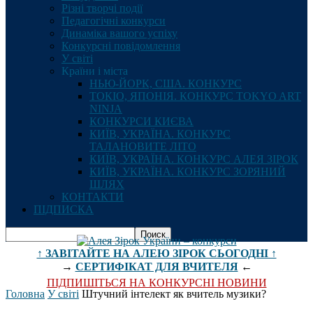
Різні творчі події
Педагогічні конкурси
Динаміка вашого успіху
Конкурсні повідомлення
У світі
Країни і міста
НЬЮ-ЙОРК, США. КОНКУРС
ТОКІО, ЯПОНІЯ. КОНКУРС TOKYO ART
NINJA
КОНКУРСИ КИЄВА
КИЇВ, УКРАЇНА. КОНКУРС
ТАЛАНОВИТЕ ЛІТО
КИЇВ, УКРАЇНА. КОНКУРС АЛЕЯ ЗІРОК
КИЇВ, УКРАЇНА. КОНКУРС ЗОРЯНИЙ
ШЛЯХ
КОНТАКТИ
ПІДПИСКА
↑ ЗАВІТАЙТЕ НА АЛЕЮ ЗІРОК СЬОГОДНІ ↑
→
СЕРТИФІКАТ ДЛЯ ВЧИТЕЛЯ
←
ПІДПИШІТЬСЯ НА КОНКУРСНІ НОВИНИ
Головна
У світі
Штучний інтелект як вчитель музики?