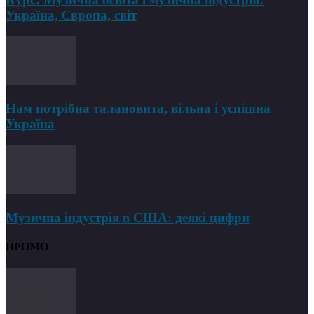
Україна, Європа, світ
Нам потрібна талановита, вільна і успішна
Україна
Музична індустрія в США: деякі цифри
ПРОМО