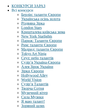
КОНКУРСИ ЗАРАЗ
Всі конкурси
Берлін: таланти Європи
Українська осінь золота
Різдвяна Зірка
London Stars
Кришталева київська зима
New York Starlights
Париж: Таланти Європи
Рим: таланти Європи
Мадрид: таланти Європи
Tokyo Art Ninja
Сеул: небо талантів
Сузір’я Україна-Європа
Алея Зірок України
Зірки Європи
Hollywood Alley
World Vision
Сузір’я Талантів
Творча Сотня
Музичний вітер
Сила Музики
Я маю талант!
Зоряний шлях