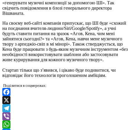
«генерувати музичні композиції за допомогою ШІ». Так
свідчить повідомлення в блозі генерального директора
Вішваната.
На своєму веб-сайті компанія припускає, що ШІ буде «схожий
на поєднання вчителя-людини/Siri/Google/Spotify», а учні
будуть ставити питання на зразок «Агов, Кена, чим мені
зайнятися сьогодні?» та «Агов, Кена, навчи мене музичного
твору з арпеджіо-свіп в мі мінорі». Також стверджується, що
Кена буде працювати з будь-яким музичним інструментом «без
необхідності використовувати шаблони або застосовувати
живе курирування для кожного музичного твору».
Стартап тільки що з’явився, і цікаво буде подивитися, чи
відповідає його технологія проголошеним амбіціям.
Поділитися в соцмережах:
Facebook
X
Telegram
Viber