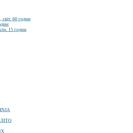
 світ. 60 годин
годин
кти. 15 годин
INJA
 ЛІТО
ЯХ