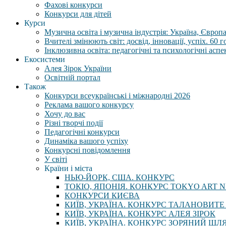
Фахові конкурси
Конкурси для дітей
Курси
Музична освіта і музична індустрія: Україна, Європа,
Вчителі змінюють світ: досвід, інновації, успіх. 60 
Інклюзивна освіта: педагогічні та психологічні аспе
Екосистеми
Алея Зірок України
Освітній портал
Також
Конкурси всеукраїнські і міжнародні 2026
Реклама вашого конкурсу
Хочу до вас
Різні творчі події
Педагогічні конкурси
Динаміка вашого успіху
Конкурсні повідомлення
У світі
Країни і міста
НЬЮ-ЙОРК, США. КОНКУРС
ТОКІО, ЯПОНІЯ. КОНКУРС TOKYO ART N
КОНКУРСИ КИЄВА
КИЇВ, УКРАЇНА. КОНКУРС ТАЛАНОВИТЕ
КИЇВ, УКРАЇНА. КОНКУРС АЛЕЯ ЗІРОК
КИЇВ, УКРАЇНА. КОНКУРС ЗОРЯНИЙ ШЛ