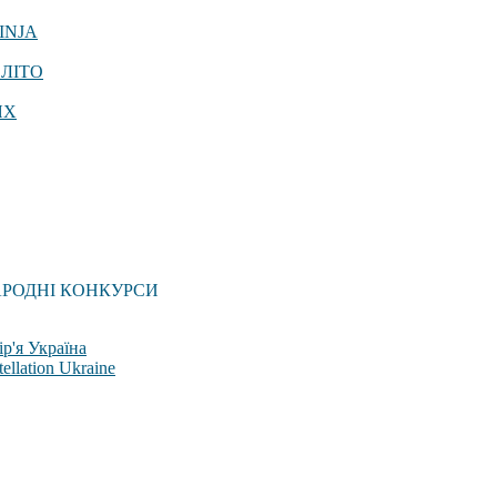
INJA
 ЛІТО
ЯХ
АРОДНІ КОНКУРСИ
р'я Україна