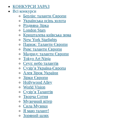
КОНКУРСИ ЗАРАЗ
Всі конкурси
Берлін: таланти Європи
Українська осінь золота
Різдвяна Зірка
London Stars
Кришталева київська зима
New York Starlights
Париж: Таланти Європи
Рим: таланти Європи
Мадрид: таланти Європи
Tokyo Art Ninja
Сеул: небо талантів
Сузір’я Україна-Європа
Алея Зірок України
Зірки Європи
Hollywood Alley
World Vision
Сузір’я Талантів
Творча Сотня
Музичний вітер
Сила Музики
Я маю талант!
Зоряний шлях