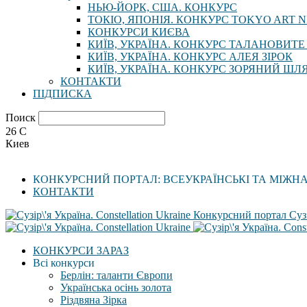
НЬЮ-ЙОРК, США. КОНКУРС
ТОКІО, ЯПОНІЯ. КОНКУРС TOKYO ART N
КОНКУРСИ КИЄВА
КИЇВ, УКРАЇНА. КОНКУРС ТАЛАНОВИТЕ
КИЇВ, УКРАЇНА. КОНКУРС АЛЕЯ ЗІРОК
КИЇВ, УКРАЇНА. КОНКУРС ЗОРЯНИЙ ШЛ
КОНТАКТИ
ПІДПИСКА
Поиск
26
C
Киев
КОНКУРСНИЙ ПОРТАЛ: ВСЕУКРАЇНСЬКІ ТА МІЖН
КОНТАКТИ
Конкурсний портал Сузі
КОНКУРСИ ЗАРАЗ
Всі конкурси
Берлін: таланти Європи
Українська осінь золота
Різдвяна Зірка