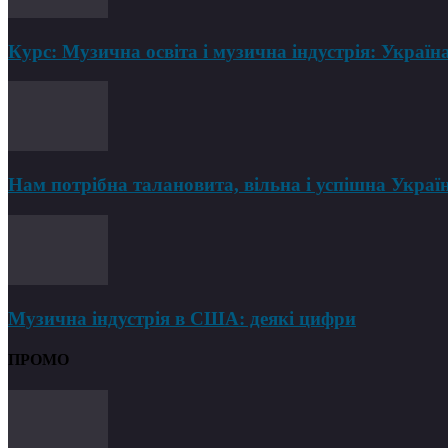
Курс: Музична освіта і музична індустрія: Україна
Нам потрібна талановита, вільна і успішна Украї
Музична індустрія в США: деякі цифри
ПРОМО