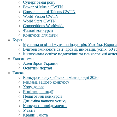
Суперпремія року
Power of Music CWTN
Constellation of Talents CWTN
World Vision CWTN
World Stars CWTN
Competitions Worldwide
Фахові конкурси
Конкурси для дітей
Курси
Музична освіта і музична індустрія: Україна, Європа,
Вчителі змінюють світ: досвід, інновації, успіх. 60 
Інклюзивна освіта: педагогічні та психологічні аспе
Екосистеми
Алея Зірок України
Освітній портал
Також
Конкурси всеукраїнські і міжнародні 2026
Реклама вашого конкурсу
Хочу до вас
Різні творчі події
Педагогічні конкурси
Динаміка вашого успіху
Конкурсні повідомлення
У світі
Країни і міста