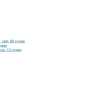
 світ. 60 годин
годин
кти. 15 годин