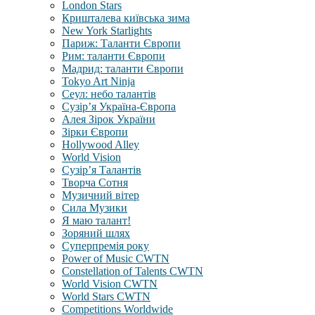
London Stars
Кришталева київська зима
New York Starlights
Париж: Таланти Європи
Рим: таланти Європи
Мадрид: таланти Європи
Tokyo Art Ninja
Сеул: небо талантів
Сузір’я Україна-Європа
Алея Зірок України
Зірки Європи
Hollywood Alley
World Vision
Сузір’я Талантів
Творча Сотня
Музичний вітер
Сила Музики
Я маю талант!
Зоряний шлях
Суперпремія року
Power of Music CWTN
Constellation of Talents CWTN
World Vision CWTN
World Stars CWTN
Competitions Worldwide