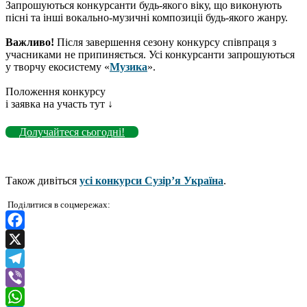
Запрошуються конкурсанти будь-якого віку, що виконують
пісні та інші вокально-музичні композиціі будь-якого жанру.
Важливо!
Після завершення сезону конкурсу співпраця з
учасниками не припиняється. Усі конкурсанти запрошуються
у творчу екосистему «
Музика
».
Положення конкурсу
і заявка на участь тут ↓
Долучайтеся сьогодні!
Також дивіться
усі конкурси Сузір’я Україна
.
Поділитися в соцмережах:
Facebook
X
Telegram
Viber