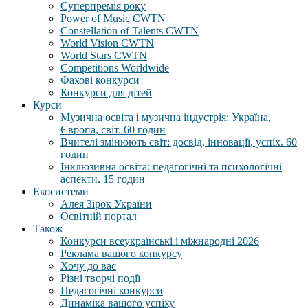
Суперпремія року
Power of Music CWTN
Constellation of Talents CWTN
World Vision CWTN
World Stars CWTN
Competitions Worldwide
Фахові конкурси
Конкурси для дітей
Курси
Музична освіта і музична індустрія: Україна,
Європа, світ. 60 годин
Вчителі змінюють світ: досвід, інновації, успіх. 60
годин
Інклюзивна освіта: педагогічні та психологічні
аспекти. 15 годин
Екосистеми
Алея Зірок України
Освітній портал
Також
Конкурси всеукраїнські і міжнародні 2026
Реклама вашого конкурсу
Хочу до вас
Різні творчі події
Педагогічні конкурси
Динаміка вашого успіху