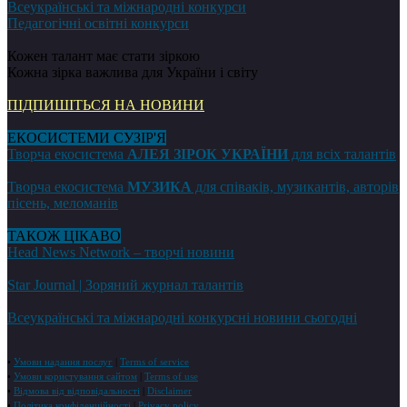
Всеукраїнські та міжнародні конкурси
Педагогічні освітні конкурси
Кожен талант має стати зіркою
Кожна зірка важлива для України і світу
ПІДПИШІТЬСЯ НА НОВИНИ
ЕКОСИСТЕМИ СУЗІР'Я
Творча екосистема
АЛЕЯ ЗІРОК УКРАЇНИ
для всіх талантів
Творча екосистема
МУЗИКА
для співаків, музикантів, авторів
пісень, меломанів
ТАКОЖ ЦІКАВО
Head News Network – творчі новини
Star Journal | Зоряний журнал талантів
Всеукраїнські та міжнародні конкурсні новини сьогодні
•
Умови надання послуг
|
Terms of service
•
Умови користування сайтом
|
Terms of use
•
Відмова від відповідальності
|
Disclaimer
•
Політика конфіденційності
|
Privacy policy