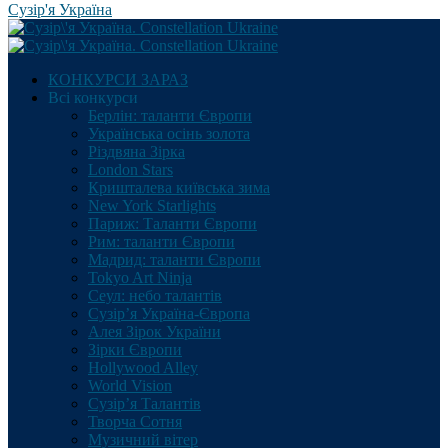
Сузір'я Україна
КОНКУРСИ ЗАРАЗ
Всі конкурси
Берлін: таланти Європи
Українська осінь золота
Різдвяна Зірка
London Stars
Кришталева київська зима
New York Starlights
Париж: Таланти Європи
Рим: таланти Європи
Мадрид: таланти Європи
Tokyo Art Ninja
Сеул: небо талантів
Сузір’я Україна-Європа
Алея Зірок України
Зірки Європи
Hollywood Alley
World Vision
Сузір’я Талантів
Творча Сотня
Музичний вітер