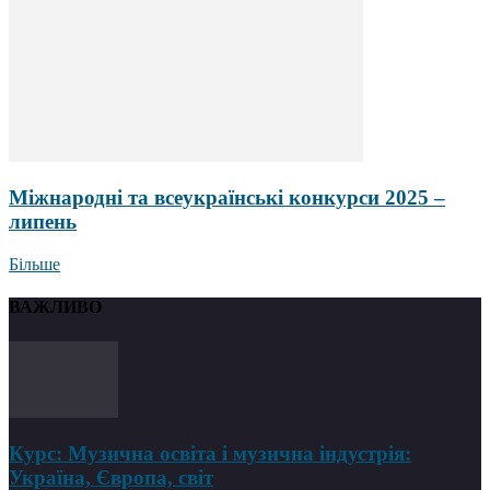
Міжнародні та всеукраїнські конкурси 2025 –
липень
Більше
ВАЖЛИВО
Курс: Музична освіта і музична індустрія:
Україна, Європа, світ