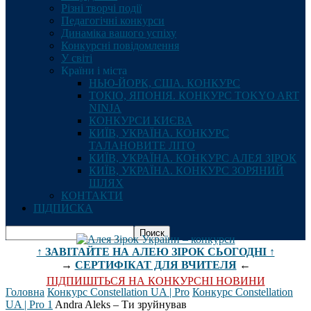
Різні творчі події
Педагогічні конкурси
Динаміка вашого успіху
Конкурсні повідомлення
У світі
Країни і міста
НЬЮ-ЙОРК, США. КОНКУРС
ТОКІО, ЯПОНІЯ. КОНКУРС TOKYO ART
NINJA
КОНКУРСИ КИЄВА
КИЇВ, УКРАЇНА. КОНКУРС
ТАЛАНОВИТЕ ЛІТО
КИЇВ, УКРАЇНА. КОНКУРС АЛЕЯ ЗІРОК
КИЇВ, УКРАЇНА. КОНКУРС ЗОРЯНИЙ
ШЛЯХ
КОНТАКТИ
ПІДПИСКА
↑ ЗАВІТАЙТЕ НА АЛЕЮ ЗІРОК СЬОГОДНІ ↑
→
СЕРТИФІКАТ ДЛЯ ВЧИТЕЛЯ
←
ПІДПИШІТЬСЯ НА КОНКУРСНІ НОВИНИ
Головна
Конкурс Constellation UA | Pro
Конкурс Constellation
UA | Pro 1
Andra Aleks – Ти зруйнував