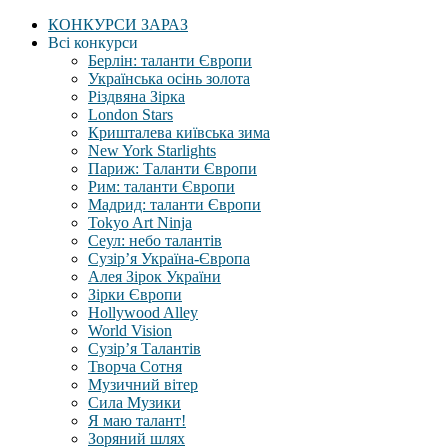
КОНКУРСИ ЗАРАЗ
Всі конкурси
Берлін: таланти Європи
Українська осінь золота
Різдвяна Зірка
London Stars
Кришталева київська зима
New York Starlights
Париж: Таланти Європи
Рим: таланти Європи
Мадрид: таланти Європи
Tokyo Art Ninja
Сеул: небо талантів
Сузір’я Україна-Європа
Алея Зірок України
Зірки Європи
Hollywood Alley
World Vision
Сузір’я Талантів
Творча Сотня
Музичний вітер
Сила Музики
Я маю талант!
Зоряний шлях