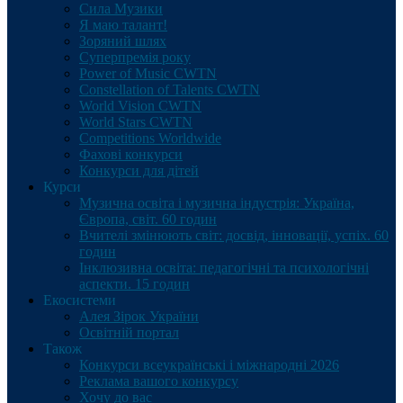
Сила Музики
Я маю талант!
Зоряний шлях
Суперпремія року
Power of Music CWTN
Constellation of Talents CWTN
World Vision CWTN
World Stars CWTN
Competitions Worldwide
Фахові конкурси
Конкурси для дітей
Курси
Музична освіта і музична індустрія: Україна,
Європа, світ. 60 годин
Вчителі змінюють світ: досвід, інновації, успіх. 60
годин
Інклюзивна освіта: педагогічні та психологічні
аспекти. 15 годин
Екосистеми
Алея Зірок України
Освітній портал
Також
Конкурси всеукраїнські і міжнародні 2026
Реклама вашого конкурсу
Хочу до вас