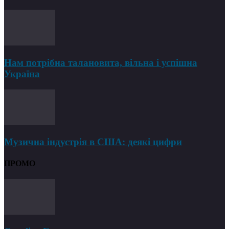
Нам потрібна талановита, вільна і успішна
Україна
Музична індустрія в США: деякі цифри
ПРОМО