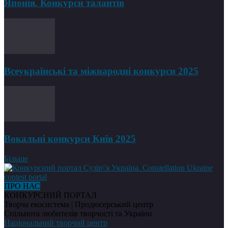
Японія. Конкурси талантів
Всеукраїнські та міжнародні конкурси 2025
Вокальні конкурси Київ 2025
Більше
ПРО НАС
КОНКУРСНИЙ ПОРТАЛ
Творча екосистема | Продюсерський центр
Спільнота любителів творчості та України
Національний творчий центр