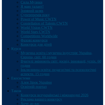
Сила Музики
Я маю талант!
Зоряний шлях
Суперпремія року
Power of Music CWTN
Constellation of Talents CWTN
World Vision CWTN
World Stars CWTN
Competitions Worldwide
Фахові конкурси
Конкурси для дітей
Курси
Музична освіта і музична індустрія: Україна,
Європа, світ. 60 годин
Вчителі змінюють світ: досвід, інновації, успіх. 60
годин
Інклюзивна освіта: педагогічні та психологічні
аспекти. 15 годин
Екосистеми
Алея Зірок України
Освітній портал
Також
Конкурси всеукраїнські і міжнародні 2026
Реклама вашого конкурсу
Хочу до вас