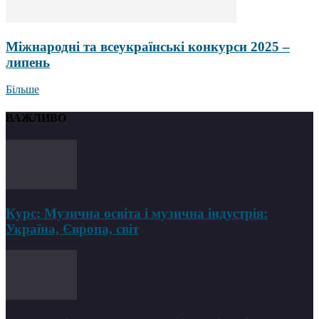
Міжнародні та всеукраїнські конкурси 2025 –
липень
Більше
ВАЖЛИВО
Курс: Музична освіта і музична індустрія:
Україна, Європа, світ