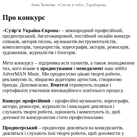
Анна Хоменко. «Світло в тобі», Тарабарова
Про конкурс
«
Сузір’я Україна-Європа
» – міжнародний професійний,
продюсерський, багатожанровий, постійний онлайн конкурс
співаків, авторів пісень, музикантів-інструменталістів,
композиторів, танцюристів, хореографів, акторів, режисерів,
художників, журналістів і блогерів.
Мета конкурсу – підтримка всіх талантів, а також знаходження
тих, кого візьме в
продюсування
і
менеджмент
наш лейбл
AdverMAN Music. Ми продюсуємо цікаві творчі роботи,
рекламуємо їх, збираємо аудиторію артистам, створюємо
бренди. Допомагаємо.
Вчителі
отримують подяки і
сертифікати учасників інноваційного освітнього процесу.
Конкурс професійний
– професійні музиканти, хореографи,
актори, режисери, журналісти і викладачі дивляться і
слухають творчі роботи, оцінюють і коментують їх, щоб
допомогти конкурсантам стати професіоналами.
Продюсерський
– продюсери дивляться на конкурсантів,
дивляться і слухають їхні творчі роботи, щоб допомогти у