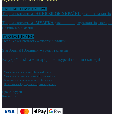
ЕКОСИСТЕМИ СУЗІР'Я
Творча екосистема
АЛЕЯ ЗІРОК УКРАЇНИ
для всіх талантів
Творча екосистема
МУЗИКА
для співаків, музикантів, авторів
пісень, меломанів
ТАКОЖ ЦІКАВО
Head News Network – творчі новини
Star Journal | Зоряний журнал талантів
Всеукраїнські та міжнародні конкурсні новини сьогодні
•
Умови надання послуг
|
Terms of service
•
Умови користування сайтом
|
Terms of use
•
Відмова від відповідальності
|
Disclaimer
•
Політика конфіденційності
|
Privacy policy
Про конкурси
Конкурси