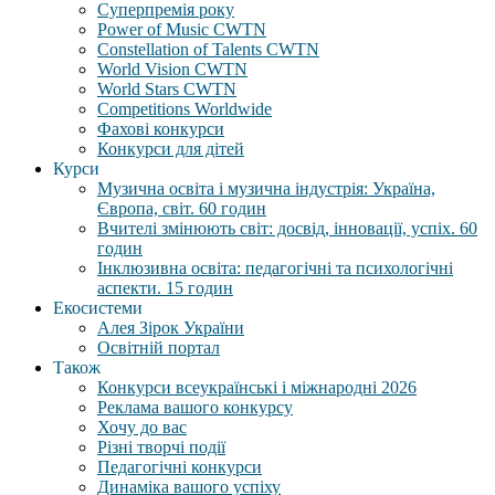
Суперпремія року
Power of Music CWTN
Constellation of Talents CWTN
World Vision CWTN
World Stars CWTN
Competitions Worldwide
Фахові конкурси
Конкурси для дітей
Курси
Музична освіта і музична індустрія: Україна,
Європа, світ. 60 годин
Вчителі змінюють світ: досвід, інновації, успіх. 60
годин
Інклюзивна освіта: педагогічні та психологічні
аспекти. 15 годин
Екосистеми
Алея Зірок України
Освітній портал
Також
Конкурси всеукраїнські і міжнародні 2026
Реклама вашого конкурсу
Хочу до вас
Різні творчі події
Педагогічні конкурси
Динаміка вашого успіху