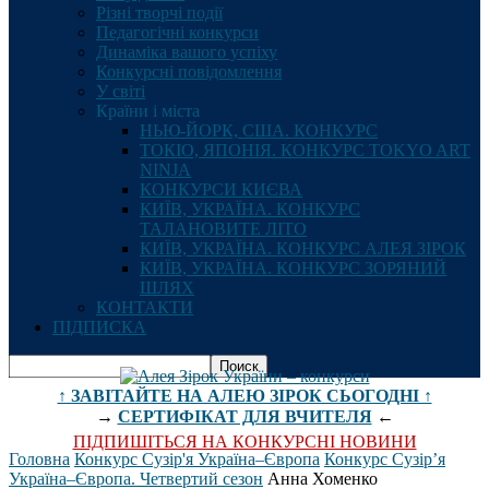
Різні творчі події
Педагогічні конкурси
Динаміка вашого успіху
Конкурсні повідомлення
У світі
Країни і міста
НЬЮ-ЙОРК, США. КОНКУРС
ТОКІО, ЯПОНІЯ. КОНКУРС TOKYO ART
NINJA
КОНКУРСИ КИЄВА
КИЇВ, УКРАЇНА. КОНКУРС
ТАЛАНОВИТЕ ЛІТО
КИЇВ, УКРАЇНА. КОНКУРС АЛЕЯ ЗІРОК
КИЇВ, УКРАЇНА. КОНКУРС ЗОРЯНИЙ
ШЛЯХ
КОНТАКТИ
ПІДПИСКА
↑ ЗАВІТАЙТЕ НА АЛЕЮ ЗІРОК СЬОГОДНІ ↑
→
СЕРТИФІКАТ ДЛЯ ВЧИТЕЛЯ
←
ПІДПИШІТЬСЯ НА КОНКУРСНІ НОВИНИ
Головна
Конкурс Сузір'я Україна–Європа
Конкурс Сузір’я
Україна–Європа. Четвертий сезон
Анна Хоменко