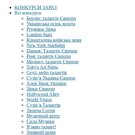
КОНКУРСИ ЗАРАЗ
Всі конкурси
Берлін: таланти Європи
Українська осінь золота
Різдвяна Зірка
London Stars
Кришталева київська зима
New York Starlights
Париж: Таланти Європи
Рим: таланти Європи
Мадрид: таланти Європи
Tokyo Art Ninja
Сеул: небо талантів
Сузір’я Україна-Європа
Алея Зірок України
Зірки Європи
Hollywood Alley
World Vision
Сузір’я Талантів
Творча Сотня
Музичний вітер
Сила Музики
Я маю талант!
Зоряний шлях