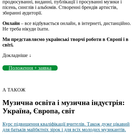
продюсуванні, виданні, публікації і просуванні музики і
пісень, синглів і альбомів. Створенні брендів артистів,
збиранні аудиторії.
Онлайн
– все відбувається онлайн, в інтернеті, дистанційно.
Не треба нікуди їхати.
Ми представляємо українські творчі роботи в Європі і в
світі.
Докладніше ↓
Положення + заявка
А ТАКОЖ
Музична освіта і музична індустрія:
Україна, Європа, світ
Курс підвищення кваліфікації вчителів. Також дуже цікавий
для батьків майбктніх зірок і для всіх молодих музикантів.