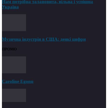
Нам потрібна талановита, вільна і успішна
Україна
Музична індустрія в США: деякі цифри
ПРОМО
Caroline Egonu