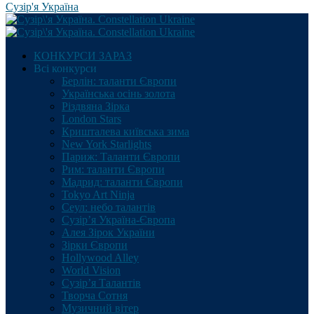
Сузір'я Україна
КОНКУРСИ ЗАРАЗ
Всі конкурси
Берлін: таланти Європи
Українська осінь золота
Різдвяна Зірка
London Stars
Кришталева київська зима
New York Starlights
Париж: Таланти Європи
Рим: таланти Європи
Мадрид: таланти Європи
Tokyo Art Ninja
Сеул: небо талантів
Сузір’я Україна-Європа
Алея Зірок України
Зірки Європи
Hollywood Alley
World Vision
Сузір’я Талантів
Творча Сотня
Музичний вітер