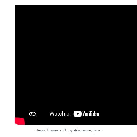
Анна Хоменко. «Под облачком», фолк