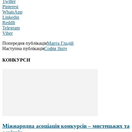
Twitter
Pinterest
WhatsApp
Linkedin
ReddIt
Telegram
Viber
Попередня публікація
Марта Гладій
Наступна публікація
Софія Зініч
КОНКУРСИ
Міжнародна асоціація конкурсів – мистецьких та