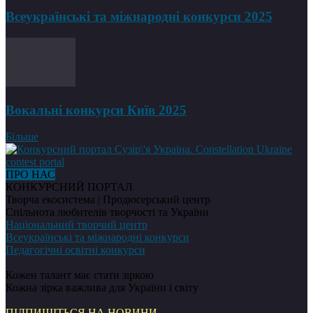
Всеукраїнські та міжнародні конкурси 2025
Вокальні конкурси Київ 2025
Більше
ПРО НАС
КОНКУРСНИЙ ПОРТАЛ
Творча екосистема | Продюсерський центр
Спільнота любителів творчості та України
Національний творчий центр
Всеукраїнські та міжнародні конкурси
Педагогічні освітні конкурси
Кожен талант має стати зіркою
Кожна зірка важлива для України і світу
ПІДПИШІТЬСЯ НА НОВИНИ