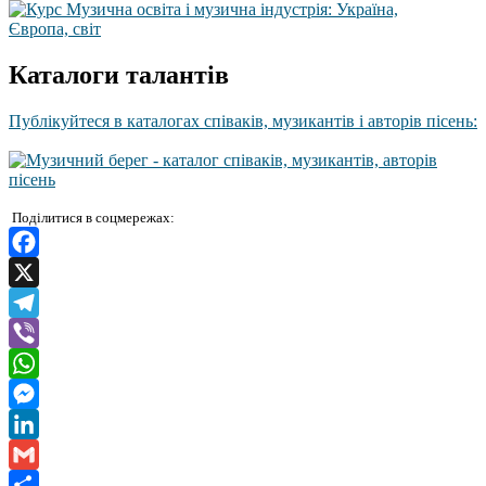
Каталоги талантів
Публікуйтеся в каталогах співаків, музикантів і авторів пісень:
Поділитися в соцмережах:
Facebook
X
Telegram
Viber
WhatsApp
Messenger
LinkedIn
Gmail