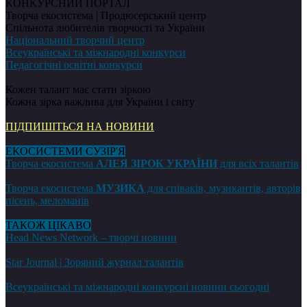
КОНКУРСНИЙ ПОРТАЛ
Творча екосистема | Продюсерський центр
Спільнота любителів творчості та України
Національний творчий центр
Всеукраїнські та міжнародні конкурси
Педагогічні освітні конкурси
Кожен талант має стати зіркою
Кожна зірка важлива для України і світу
ПІДПИШІТЬСЯ НА НОВИНИ
ЕКОСИСТЕМИ СУЗІР'Я
Творча екосистема
АЛЕЯ ЗІРОК УКРАЇНИ
для всіх талантів
Творча екосистема
МУЗИКА
для співаків, музикантів, авторів
пісень, меломанів
ТАКОЖ ЦІКАВО
Head News Network – творчі новини
Star Journal | Зоряний журнал талантів
Всеукраїнські та міжнародні конкурсні новини сьогодні