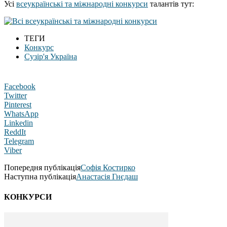
Усі
всеукраїнські та міжнародні конкурси
талантів тут:
ТЕГИ
Конкурс
Сузір'я Україна
Facebook
Twitter
Pinterest
WhatsApp
Linkedin
ReddIt
Telegram
Viber
Попередня публікація
Софія Костирко
Наступна публікація
Анастасiя Гнєдаш
КОНКУРСИ