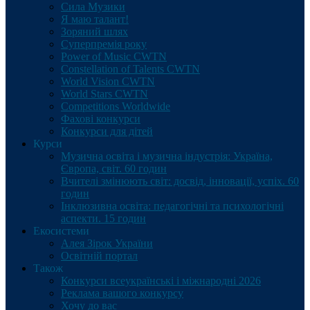
Сила Музики
Я маю талант!
Зоряний шлях
Суперпремія року
Power of Music CWTN
Constellation of Talents CWTN
World Vision CWTN
World Stars CWTN
Competitions Worldwide
Фахові конкурси
Конкурси для дітей
Курси
Музична освіта і музична індустрія: Україна,
Європа, світ. 60 годин
Вчителі змінюють світ: досвід, інновації, успіх. 60
годин
Інклюзивна освіта: педагогічні та психологічні
аспекти. 15 годин
Екосистеми
Алея Зірок України
Освітній портал
Також
Конкурси всеукраїнські і міжнародні 2026
Реклама вашого конкурсу
Хочу до вас