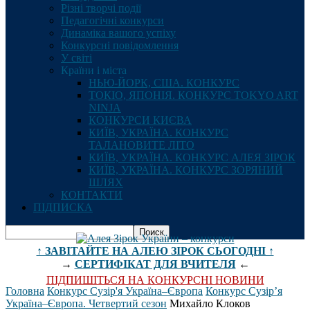
Різні творчі події
Педагогічні конкурси
Динаміка вашого успіху
Конкурсні повідомлення
У світі
Країни і міста
НЬЮ-ЙОРК, США. КОНКУРС
ТОКІО, ЯПОНІЯ. КОНКУРС TOKYO ART
NINJA
КОНКУРСИ КИЄВА
КИЇВ, УКРАЇНА. КОНКУРС
ТАЛАНОВИТЕ ЛІТО
КИЇВ, УКРАЇНА. КОНКУРС АЛЕЯ ЗІРОК
КИЇВ, УКРАЇНА. КОНКУРС ЗОРЯНИЙ
ШЛЯХ
КОНТАКТИ
ПІДПИСКА
↑ ЗАВІТАЙТЕ НА АЛЕЮ ЗІРОК СЬОГОДНІ ↑
→
СЕРТИФІКАТ ДЛЯ ВЧИТЕЛЯ
←
ПІДПИШІТЬСЯ НА КОНКУРСНІ НОВИНИ
Головна
Конкурс Сузір'я Україна–Європа
Конкурс Сузір’я
Україна–Європа. Четвертий сезон
Михайло Клоков