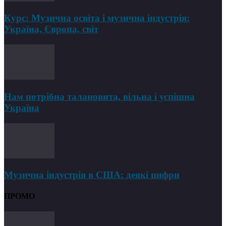
Курс: Музична освіта і музична індустрія:
Україна, Європа, світ
Нам потрібна талановита, вільна і успішна
Україна
Музична індустрія в США: деякі цифри
ПРОМО