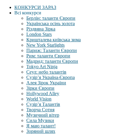
КОНКУРСИ ЗАРАЗ
Всі конкурси
Берлін: таланти Європи
Українська осінь золота
Різдвяна Зірка
London Stars
Кришталева київська зима
New York Starlights
Париж: Таланти Європи
Рим: таланти Європи
Мадрид: таланти Європи
Tokyo Art Ninja
Сеул: небо талантів
Сузір’я Україна-Європа
Алея Зірок України
Зірки Європи
Hollywood Alley
World Vision
Сузір’я Талантів
Творча Сотня
Музичний вітер
Сила Музики
Я маю талант!
Зоряний шлях