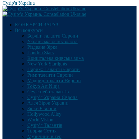
Сузір'я Україна
КОНКУРСИ ЗАРАЗ
Всі конкурси
Берлін: таланти Європи
Українська осінь золота
Різдвяна Зірка
London Stars
Кришталева київська зима
New York Starlights
Париж: Таланти Європи
Рим: таланти Європи
Мадрид: таланти Європи
Tokyo Art Ninja
Сеул: небо талантів
Сузір’я Україна-Європа
Алея Зірок України
Зірки Європи
Hollywood Alley
World Vision
Сузір’я Талантів
Творча Сотня
Музичний вітер