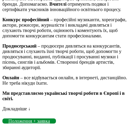
бренди. Допомагаємо.
Вчителі
отримують подяки і
сертифікати учасників інноваційного освітнього процесу.
Конкурс професійний
– професійні музиканти, хореографи,
актори, режисери, журналісти і викладачі дивляться і
слухають творчі роботи, оцінюють і коментують їх, щоб
допомогти конкурсантам стати професіоналами.
Продюсерський
– продюсери дивляться на конкурсантів,
дивляться і слухають їхні творчі роботи, щоб допомогти у
продюсуванні, виданні, публікації і просуванні музики і
пісень, синглів і альбомів. Створенні брендів артистів,
збиранні аудиторії.
Онлайн
– все відбувається онлайн, в інтернеті, дистанційно.
Не треба нікуди їхати.
Ми представляємо українські творчі роботи в Європі і в
світі.
Докладніше ↓
Положення + заявка