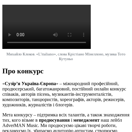
Михайло Клоков. «L’italiano», слова Крiстiано Мінеллоно, музика Тото
Кутуньо
Про конкурс
«
Сузір’я Україна-Європа
» – міжнародний професійний,
продюсерський, багатожанровий, постійний онлайн конкурс
співаків, авторів пісень, музикантів-інструменталістів,
композиторів, танцюристів, хореографів, акторів, режисерів,
художників, журналістів і блогерів.
Мета конкурсу – підтримка всіх талантів, а також знаходження
тих, кого візьме в
продюсування
і
менеджмент
наш лейбл
AdverMAN Music. Ми продюсуємо цікаві творчі роботи,
рекламуємо їх, збираємо аудиторію артистам, створюємо