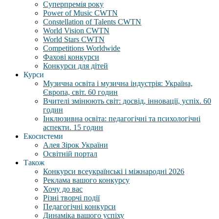
Суперпремія року
Power of Music CWTN
Constellation of Talents CWTN
World Vision CWTN
World Stars CWTN
Competitions Worldwide
Фахові конкурси
Конкурси для дітей
Курси
Музична освіта і музична індустрія: Україна,
Європа, світ. 60 годин
Вчителі змінюють світ: досвід, інновації, успіх. 60
годин
Інклюзивна освіта: педагогічні та психологічні
аспекти. 15 годин
Екосистеми
Алея Зірок України
Освітній портал
Також
Конкурси всеукраїнські і міжнародні 2026
Реклама вашого конкурсу
Хочу до вас
Різні творчі події
Педагогічні конкурси
Динаміка вашого успіху