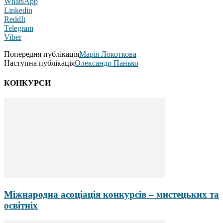
WhatsApp
Linkedin
ReddIt
Telegram
Viber
Попередня публікація
Марія Локоткова
Наступна публікація
Олександр Панько
КОНКУРСИ
Міжнародна асоціація конкурсів – мистецьких та
освітніх