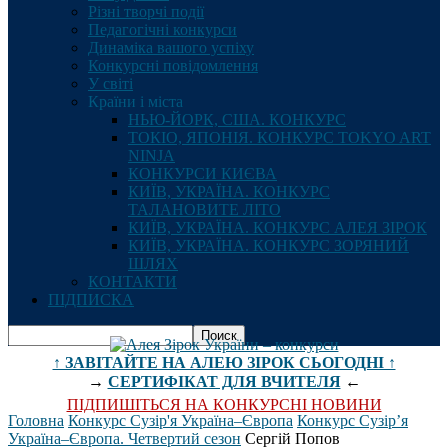
Різні творчі події
Педагогічні конкурси
Динаміка вашого успіху
Конкурсні повідомлення
У світі
Країни і міста
НЬЮ-ЙОРК, США. КОНКУРС
ТОКІО, ЯПОНІЯ. КОНКУРС TOKYO ART
NINJA
КОНКУРСИ КИЄВА
КИЇВ, УКРАЇНА. КОНКУРС
ТАЛАНОВИТЕ ЛІТО
КИЇВ, УКРАЇНА. КОНКУРС АЛЕЯ ЗІРОК
КИЇВ, УКРАЇНА. КОНКУРС ЗОРЯНИЙ
ШЛЯХ
КОНТАКТИ
ПІДПИСКА
↑ ЗАВІТАЙТЕ НА АЛЕЮ ЗІРОК СЬОГОДНІ ↑
→
СЕРТИФІКАТ ДЛЯ ВЧИТЕЛЯ
←
ПІДПИШІТЬСЯ НА КОНКУРСНІ НОВИНИ
Головна
Конкурс Сузір'я Україна–Європа
Конкурс Сузір’я
Україна–Європа. Четвертий сезон
Сергій Попов