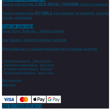
Творча екосистема
АЛЕЯ ЗІРОК УКРАЇНИ
для всіх талантів
Творча екосистема
МУЗИКА
для співаків, музикантів, авторів
пісень, меломанів
ТАКОЖ ЦІКАВО
Head News Network – творчі новини
Star Journal | Зоряний журнал талантів
Всеукраїнські та міжнародні конкурсні новини сьогодні
•
Умови надання послуг
|
Terms of service
•
Умови користування сайтом
|
Terms of use
•
Відмова від відповідальності
|
Disclaimer
•
Політика конфіденційності
|
Privacy policy
Про конкурси
Конкурси
МИ В СОЦМЕРЕЖАХ