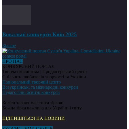
Вокальні конкурси Київ 2025
Більше
ПРО НАС
КОНКУРСНИЙ ПОРТАЛ
Творча екосистема | Продюсерський центр
Спільнота любителів творчості та України
Національний творчий центр
Всеукраїнські та міжнародні конкурси
Педагогічні освітні конкурси
Кожен талант має стати зіркою
Кожна зірка важлива для України і світу
ПІДПИШІТЬСЯ НА НОВИНИ
ЕКОСИСТЕМИ СУЗІР'Я