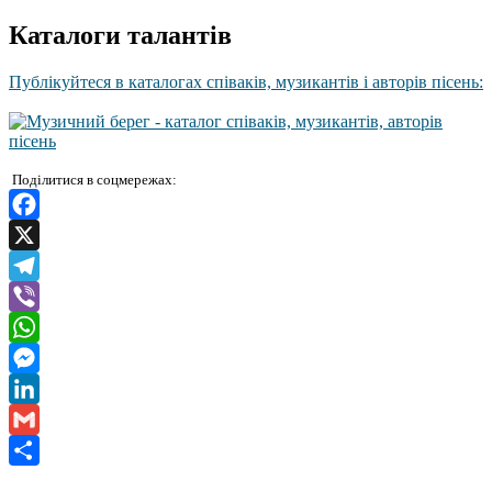
Каталоги талантів
Публікуйтеся в каталогах співаків, музикантів і авторів пісень:
Поділитися в соцмережах:
Facebook
X
Telegram
Viber
WhatsApp
Messenger
LinkedIn
Gmail
Отправить