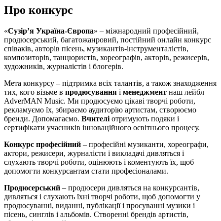
Про конкурс
«
Сузір’я Україна-Європа
» – міжнародний професійний,
продюсерський, багатожанровий, постійний онлайн конкурс
співаків, авторів пісень, музикантів-інструменталістів,
композиторів, танцюристів, хореографів, акторів, режисерів,
художників, журналістів і блогерів.
Мета конкурсу – підтримка всіх талантів, а також знаходження
тих, кого візьме в
продюсування
і
менеджмент
наш лейбл
AdverMAN Music. Ми продюсуємо цікаві творчі роботи,
рекламуємо їх, збираємо аудиторію артистам, створюємо
бренди. Допомагаємо.
Вчителі
отримують подяки і
сертифікати учасників інноваційного освітнього процесу.
Конкурс професійний
– професійні музиканти, хореографи,
актори, режисери, журналісти і викладачі дивляться і
слухають творчі роботи, оцінюють і коментують їх, щоб
допомогти конкурсантам стати професіоналами.
Продюсерський
– продюсери дивляться на конкурсантів,
дивляться і слухають їхні творчі роботи, щоб допомогти у
продюсуванні, виданні, публікації і просуванні музики і
пісень, синглів і альбомів. Створенні брендів артистів,