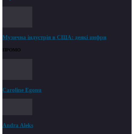
Музична індустрія в США: деякі цифри
ПРОМО
Caroline Egonu
Andra Aleks