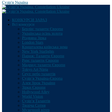
Сузір'я Україна
КОНКУРСИ ЗАРАЗ
Всі конкурси
Берлін: таланти Європи
Українська осінь золота
Різдвяна Зірка
London Stars
Кришталева київська зима
New York Starlights
Париж: Таланти Європи
Рим: таланти Європи
Мадрид: таланти Європи
Tokyo Art Ninja
Сеул: небо талантів
Сузір’я Україна-Європа
Алея Зірок України
Зірки Європи
Hollywood Alley
World Vision
Сузір’я Талантів
Творча Сотня
Музичний вітер