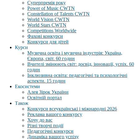
Суперпремія року
Power of Music CWTN
Constellation of Talents CWTN
World Vision CWTN
World Stars CWTN
Competitions Worldwide
Фахові конкурси
Конкурси для дітей
Курси
Музична освіта і музична індустрія: Україна,
Європа, світ. 60 годин
Вчителі змінюють світ: досвід, інновації, успіх. 60
годин
Інклюзивна освіта: педагогічні та психологічні
аспекти. 15 годин
Екосистеми
Алея Зірок України
Освітній портал
Також
Конкурси всеукраїнські і міжнародні 2026
Реклама вашого конкурсу
Хочу до вас
Різні творчі події
Педагогічні конкурси
Динаміка вашого успіху