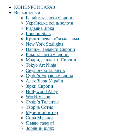
КОНКУРСИ ЗАРАЗ
Всі конкурси
Берлін: таланти Європи
Українська осінь золота
Різдвяна Зірка
London Stars
Кришталева київська зима
New York Starlights
Париж: Таланти Європи
Рим: таланти Європи
Мадрид: таланти Європи
Tokyo Art Ninja
Сеул: небо талантів
Сузір’я Україна-Європа
Алея Зірок України
Зірки Європи
Hollywood Alley
World Vision
Сузір’я Талантів
Творча Сотня
Музичний вітер
Сила Музики
Я маю талант!
Зоряний шлях