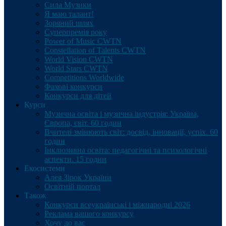
Сила Музики
Я маю талант!
Зоряний шлях
Суперпремія року
Power of Music CWTN
Constellation of Talents CWTN
World Vision CWTN
World Stars CWTN
Competitions Worldwide
Фахові конкурси
Конкурси для дітей
Курси
Музична освіта і музична індустрія: Україна,
Європа, світ. 60 годин
Вчителі змінюють світ: досвід, інновації, успіх. 60
годин
Інклюзивна освіта: педагогічні та психологічні
аспекти. 15 годин
Екосистеми
Алея Зірок України
Освітній портал
Також
Конкурси всеукраїнські і міжнародні 2026
Реклама вашого конкурсу
Хочу до вас