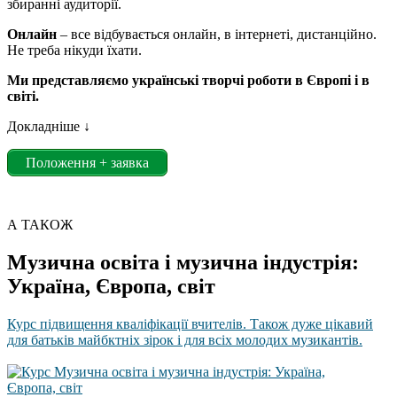
збиранні аудиторії.
Онлайн
– все відбувається онлайн, в інтернеті, дистанційно.
Не треба нікуди їхати.
Ми представляємо українські творчі роботи в Європі і в
світі.
Докладніше ↓
Положення + заявка
А ТАКОЖ
Музична освіта і музична індустрія:
Україна, Європа, світ
Курс підвищення кваліфікації вчителів. Також дуже цікавий
для батьків майбктніх зірок і для всіх молодих музикантів.