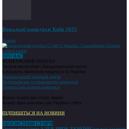
Вокальні конкурси Київ 2025
Більше
ПРО НАС
КОНКУРСНИЙ ПОРТАЛ
Творча екосистема | Продюсерський центр
Спільнота любителів творчості та України
Національний творчий центр
Всеукраїнські та міжнародні конкурси
Педагогічні освітні конкурси
Кожен талант має стати зіркою
Кожна зірка важлива для України і світу
ПІДПИШІТЬСЯ НА НОВИНИ
ЕКОСИСТЕМИ СУЗІР'Я
Творча екосистема
АЛЕЯ ЗІРОК УКРАЇНИ
для всіх талантів