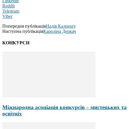
Linkedin
ReddIt
Telegram
Viber
Попередня публікація
Надія Калинич
Наступна публікація
Кароліна Деркач
КОНКУРСИ
Міжнародна асоціація конкурсів – мистецьких та
освітніх