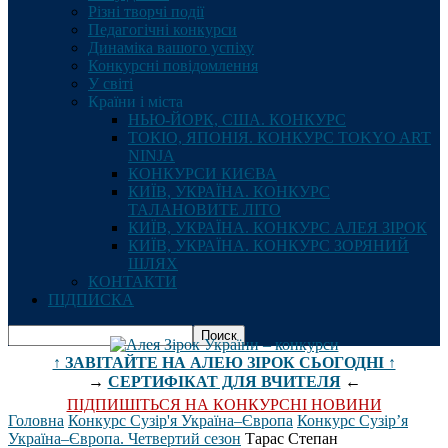
Різні творчі події
Педагогічні конкурси
Динаміка вашого успіху
Конкурсні повідомлення
У світі
Країни і міста
НЬЮ-ЙОРК, США. КОНКУРС
ТОКІО, ЯПОНІЯ. КОНКУРС TOKYO ART
NINJA
КОНКУРСИ КИЄВА
КИЇВ, УКРАЇНА. КОНКУРС
ТАЛАНОВИТЕ ЛІТО
КИЇВ, УКРАЇНА. КОНКУРС АЛЕЯ ЗІРОК
КИЇВ, УКРАЇНА. КОНКУРС ЗОРЯНИЙ
ШЛЯХ
КОНТАКТИ
ПІДПИСКА
↑ ЗАВІТАЙТЕ НА АЛЕЮ ЗІРОК СЬОГОДНІ ↑
→
СЕРТИФІКАТ ДЛЯ ВЧИТЕЛЯ
←
ПІДПИШІТЬСЯ НА КОНКУРСНІ НОВИНИ
Головна
Конкурс Сузір'я Україна–Європа
Конкурс Сузір’я
Україна–Європа. Четвертий сезон
Тарас Степан