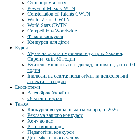
Суперпремія року
Power of Music CWTN
Constellation of Talents CWTN
World Vision CWTN
World Stars CWTN
Competitions Worldwide
Фахові конкурси
Конкурси для дітей
Курси
Музична освіта і музична індустрія: Україна,
Європа, світ. 60 годин
Вчителі змінюють світ: досвід, інновації, успіх. 60
годин
Інклюзивна освіта: педагогічні та психологічні
аспекти. 15 годин
Екосистеми
Алея Зірок України
Освітній портал
Також
Конкурси всеукраїнські і міжнародні 2026
Реклама вашого конкурсу
Хочу до вас
Різні творчі події
Педагогічні конкурси
Динаміка вашого успіху