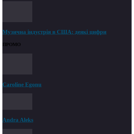
Музична індустрія в США: деякі цифри
ПРОМО
Caroline Egonu
Andra Aleks