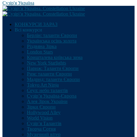
Сузір'я Україна
КОНКУРСИ ЗАРАЗ
Всі конкурси
Берлін: таланти Європи
Українська осінь золота
Різдвяна Зірка
London Stars
Кришталева київська зима
New York Starlights
Париж: Таланти Європи
Рим: таланти Європи
Мадрид: таланти Європи
Tokyo Art Ninja
Сеул: небо талантів
Сузір’я Україна-Європа
Алея Зірок України
Зірки Європи
Hollywood Alley
World Vision
Сузір’я Талантів
Творча Сотня
Музичний вітер