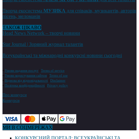
Творча екосистема
МУЗИКА
для співаків, музикантів, авторів
пісень, меломанів
ТАКОЖ ЦІКАВО
Head News Network – творчі новини
Star Journal | Зоряний журнал талантів
Всеукраїнські та міжнародні конкурсні новини сьогодні
•
Умови надання послуг
|
Terms of service
•
Умови користування сайтом
|
Terms of use
•
Відмова від відповідальності
|
Disclaimer
•
Політика конфіденційності
|
Privacy policy
Про конкурси
Конкурси
МИ В СОЦМЕРЕЖАХ
КОНКУРСНИЙ ПОРТАЛ: ВСЕУКРАЇНСЬКІ ТА