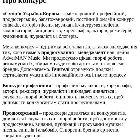
Про конкурс
«
Сузір’я Україна-Європа
» – міжнародний професійний,
продюсерський, багатожанровий, постійний онлайн конкурс
співаків, авторів пісень, музикантів-інструменталістів,
композиторів, танцюристів, хореографів, акторів, режисерів,
художників, журналістів і блогерів.
Мета конкурсу – підтримка всіх талантів, а також знаходження
тих, кого візьме в
продюсування
і
менеджмент
наш лейбл
AdverMAN Music. Ми продюсуємо цікаві творчі роботи,
рекламуємо їх, збираємо аудиторію артистам, створюємо
бренди. Допомагаємо.
Вчителі
отримують подяки і
сертифікати учасників інноваційного освітнього процесу.
Конкурс професійний
– професійні музиканти, хореографи,
актори, режисери, журналісти і викладачі дивляться і
слухають творчі роботи, оцінюють і коментують їх, щоб
допомогти конкурсантам стати професіоналами.
Продюсерський
– продюсери дивляться на конкурсантів,
дивляться і слухають їхні творчі роботи, щоб допомогти у
продюсуванні, виданні, публікації і просуванні музики і
пісень, синглів і альбомів. Створенні брендів артистів,
збиранні аудиторії.