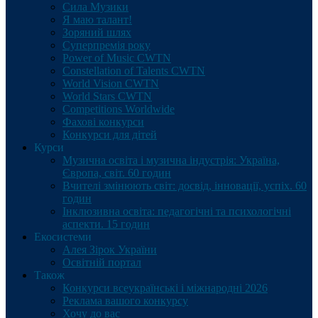
Сила Музики
Я маю талант!
Зоряний шлях
Суперпремія року
Power of Music CWTN
Constellation of Talents CWTN
World Vision CWTN
World Stars CWTN
Competitions Worldwide
Фахові конкурси
Конкурси для дітей
Курси
Музична освіта і музична індустрія: Україна,
Європа, світ. 60 годин
Вчителі змінюють світ: досвід, інновації, успіх. 60
годин
Інклюзивна освіта: педагогічні та психологічні
аспекти. 15 годин
Екосистеми
Алея Зірок України
Освітній портал
Також
Конкурси всеукраїнські і міжнародні 2026
Реклама вашого конкурсу
Хочу до вас