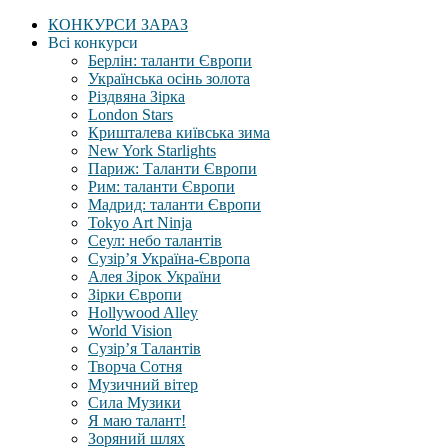
КОНКУРСИ ЗАРАЗ
Всі конкурси
Берлін: таланти Європи
Українська осінь золота
Різдвяна Зірка
London Stars
Кришталева київська зима
New York Starlights
Париж: Таланти Європи
Рим: таланти Європи
Мадрид: таланти Європи
Tokyo Art Ninja
Сеул: небо талантів
Сузір’я Україна-Європа
Алея Зірок України
Зірки Європи
Hollywood Alley
World Vision
Сузір’я Талантів
Творча Сотня
Музичний вітер
Сила Музики
Я маю талант!
Зоряний шлях