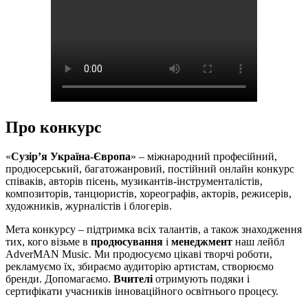
Про конкурс
«
Сузір’я Україна-Європа
» – міжнародний професійний,
продюсерський, багатожанровий, постійний онлайн конкурс
співаків, авторів пісень, музикантів-інструменталістів,
композиторів, танцюристів, хореографів, акторів, режисерів,
художників, журналістів і блогерів.
Мета конкурсу – підтримка всіх талантів, а також знаходження
тих, кого візьме в
продюсування
і
менеджмент
наш лейбл
AdverMAN Music. Ми продюсуємо цікаві творчі роботи,
рекламуємо їх, збираємо аудиторію артистам, створюємо
бренди. Допомагаємо.
Вчителі
отримують подяки і
сертифікати учасників інноваційного освітнього процесу.