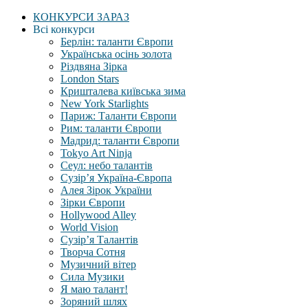
КОНКУРСИ ЗАРАЗ
Всі конкурси
Берлін: таланти Європи
Українська осінь золота
Різдвяна Зірка
London Stars
Кришталева київська зима
New York Starlights
Париж: Таланти Європи
Рим: таланти Європи
Мадрид: таланти Європи
Tokyo Art Ninja
Сеул: небо талантів
Сузір’я Україна-Європа
Алея Зірок України
Зірки Європи
Hollywood Alley
World Vision
Сузір’я Талантів
Творча Сотня
Музичний вітер
Сила Музики
Я маю талант!
Зоряний шлях