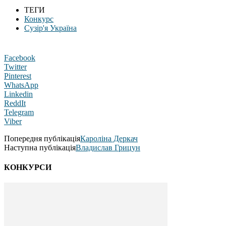
ТЕГИ
Конкурс
Сузір'я Україна
Facebook
Twitter
Pinterest
WhatsApp
Linkedin
ReddIt
Telegram
Viber
Попередня публікація
Кароліна Деркач
Наступна публікація
Владислав Грицун
КОНКУРСИ