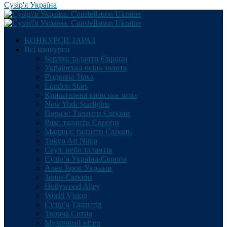
Сузір'я Україна
КОНКУРСИ ЗАРАЗ
Всі конкурси
Берлін: таланти Європи
Українська осінь золота
Різдвяна Зірка
London Stars
Кришталева київська зима
New York Starlights
Париж: Таланти Європи
Рим: таланти Європи
Мадрид: таланти Європи
Tokyo Art Ninja
Сеул: небо талантів
Сузір’я Україна-Європа
Алея Зірок України
Зірки Європи
Hollywood Alley
World Vision
Сузір’я Талантів
Творча Сотня
Музичний вітер