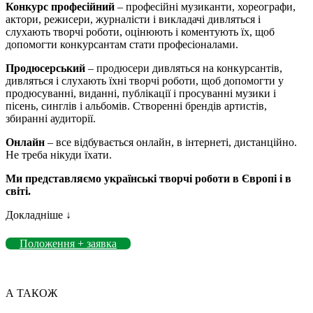
Конкурс професійний
– професійні музиканти, хореографи,
актори, режисери, журналісти і викладачі дивляться і
слухають творчі роботи, оцінюють і коментують їх, щоб
допомогти конкурсантам стати професіоналами.
Продюсерський
– продюсери дивляться на конкурсантів,
дивляться і слухають їхні творчі роботи, щоб допомогти у
продюсуванні, виданні, публікації і просуванні музики і
пісень, синглів і альбомів. Створенні брендів артистів,
збиранні аудиторії.
Онлайн
– все відбувається онлайн, в інтернеті, дистанційно.
Не треба нікуди їхати.
Ми представляємо українські творчі роботи в Європі і в
світі.
Докладніше ↓
Положення + заявка
А ТАКОЖ