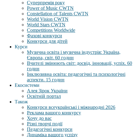
Суперпремія року
Power of Music CWTN
Constellation of Talents CWTN
World Vision CWTN
World Stars CWTN
Competitions Worldwide
Фахові конкурси
Конкурси для дітей
Курси
Музична освіта і музична індустрія: Україна,
Європа, світ. 60 годин
Вчителі змінюють світ: досвід, інновації, успіх. 60
годин
Інклюзивна освіта: педагогічні та психологічні
аспекти. 15 годин
Екосистеми
Алея Зірок України
Освітній портал
Також
Конкурси всеукраїнські і міжнародні 2026
Реклама вашого конкурсу
Хочу до вас
Різні творчі події
Педагогічні конкурси
Динаміка вашого успіху