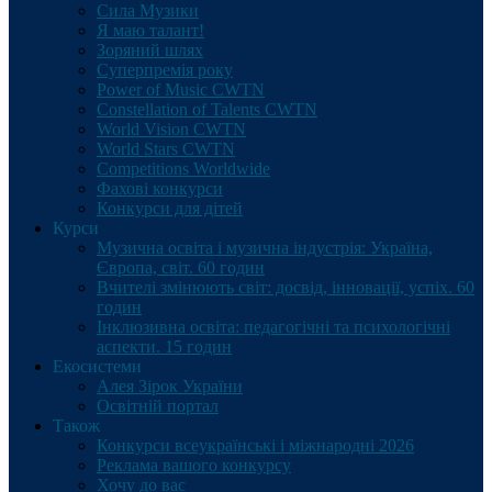
Сила Музики
Я маю талант!
Зоряний шлях
Суперпремія року
Power of Music CWTN
Constellation of Talents CWTN
World Vision CWTN
World Stars CWTN
Competitions Worldwide
Фахові конкурси
Конкурси для дітей
Курси
Музична освіта і музична індустрія: Україна,
Європа, світ. 60 годин
Вчителі змінюють світ: досвід, інновації, успіх. 60
годин
Інклюзивна освіта: педагогічні та психологічні
аспекти. 15 годин
Екосистеми
Алея Зірок України
Освітній портал
Також
Конкурси всеукраїнські і міжнародні 2026
Реклама вашого конкурсу
Хочу до вас