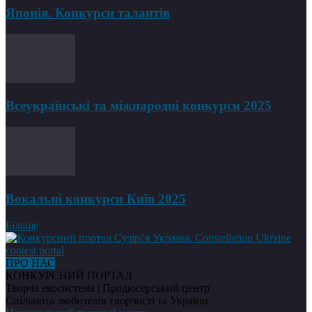
Японія. Конкурси талантів
Всеукраїнські та міжнародні конкурси 2025
Вокальні конкурси Київ 2025
Більше
ПРО НАС
КОНКУРСНИЙ ПОРТАЛ
Творча екосистема | Продюсерський центр
Спільнота любителів творчості та України