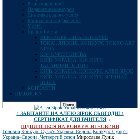
Різні творчі події
Педагогічні конкурси
Динаміка вашого успіху
Конкурсні повідомлення
У світі
Країни і міста
НЬЮ-ЙОРК, США. КОНКУРС
ТОКІО, ЯПОНІЯ. КОНКУРС TOKYO ART
NINJA
КОНКУРСИ КИЄВА
КИЇВ, УКРАЇНА. КОНКУРС
ТАЛАНОВИТЕ ЛІТО
КИЇВ, УКРАЇНА. КОНКУРС АЛЕЯ ЗІРОК
КИЇВ, УКРАЇНА. КОНКУРС ЗОРЯНИЙ
ШЛЯХ
КОНТАКТИ
ПІДПИСКА
↑ ЗАВІТАЙТЕ НА АЛЕЮ ЗІРОК СЬОГОДНІ ↑
→
СЕРТИФІКАТ ДЛЯ ВЧИТЕЛЯ
←
ПІДПИШІТЬСЯ НА КОНКУРСНІ НОВИНИ
Головна
Конкурс Сузір'я Україна–Європа
Конкурс Сузір’я
Україна–Європа. Четвертий сезон
Мирослава Лунік