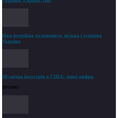
Україна, Європа, світ
Нам потрібна талановита, вільна і успішна
Україна
Музична індустрія в США: деякі цифри
ПРОМО