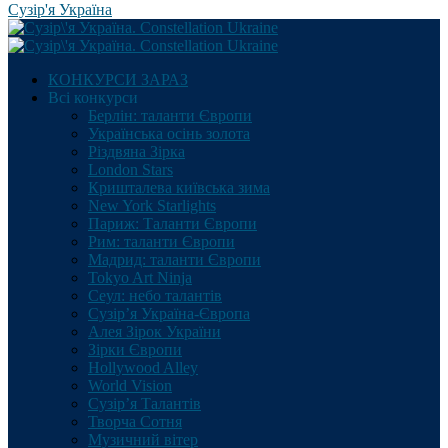
Сузір'я Україна
КОНКУРСИ ЗАРАЗ
Всі конкурси
Берлін: таланти Європи
Українська осінь золота
Різдвяна Зірка
London Stars
Кришталева київська зима
New York Starlights
Париж: Таланти Європи
Рим: таланти Європи
Мадрид: таланти Європи
Tokyo Art Ninja
Сеул: небо талантів
Сузір’я Україна-Європа
Алея Зірок України
Зірки Європи
Hollywood Alley
World Vision
Сузір’я Талантів
Творча Сотня
Музичний вітер