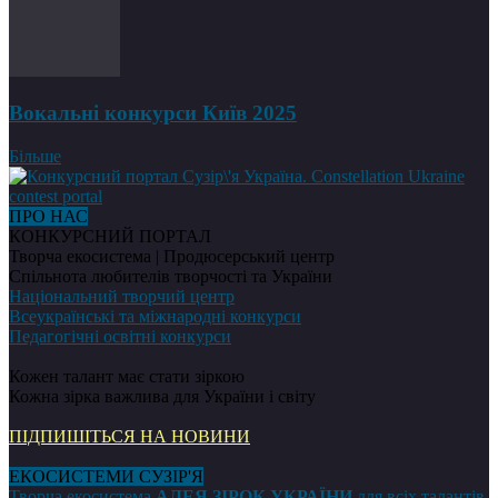
Вокальні конкурси Київ 2025
Більше
ПРО НАС
КОНКУРСНИЙ ПОРТАЛ
Творча екосистема | Продюсерський центр
Спільнота любителів творчості та України
Національний творчий центр
Всеукраїнські та міжнародні конкурси
Педагогічні освітні конкурси
Кожен талант має стати зіркою
Кожна зірка важлива для України і світу
ПІДПИШІТЬСЯ НА НОВИНИ
ЕКОСИСТЕМИ СУЗІР'Я
Творча екосистема
АЛЕЯ ЗІРОК УКРАЇНИ
для всіх талантів