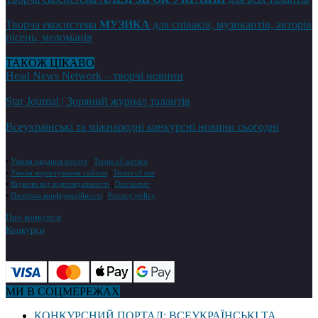
Творча екосистема
МУЗИКА
для співаків, музикантів, авторів
пісень, меломанів
ТАКОЖ ЦІКАВО
Head News Network – творчі новини
Star Journal | Зоряний журнал талантів
Всеукраїнські та міжнародні конкурсні новини сьогодні
•
Умови надання послуг
|
Terms of service
•
Умови користування сайтом
|
Terms of use
•
Відмова від відповідальності
|
Disclaimer
•
Політика конфіденційності
|
Privacy policy
Про конкурси
Конкурси
МИ В СОЦМЕРЕЖАХ
КОНКУРСНИЙ ПОРТАЛ: ВСЕУКРАЇНСЬКІ ТА