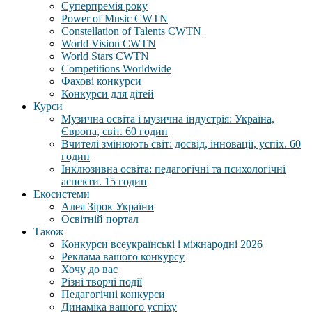
Суперпремія року
Power of Music CWTN
Constellation of Talents CWTN
World Vision CWTN
World Stars CWTN
Competitions Worldwide
Фахові конкурси
Конкурси для дітей
Курси
Музична освіта і музична індустрія: Україна,
Європа, світ. 60 годин
Вчителі змінюють світ: досвід, інновації, успіх. 60
годин
Інклюзивна освіта: педагогічні та психологічні
аспекти. 15 годин
Екосистеми
Алея Зірок України
Освітній портал
Також
Конкурси всеукраїнські і міжнародні 2026
Реклама вашого конкурсу
Хочу до вас
Різні творчі події
Педагогічні конкурси
Динаміка вашого успіху