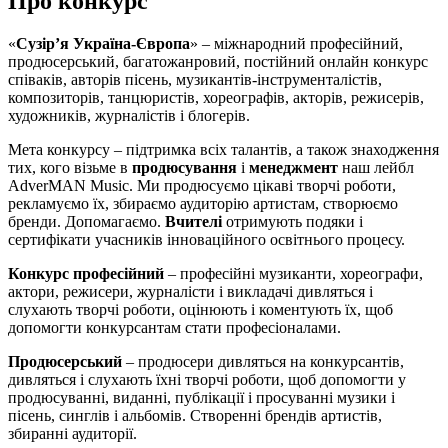
Про конкурс
«
Сузір’я Україна-Європа
» – міжнародний професійний,
продюсерський, багатожанровий, постійний онлайн конкурс
співаків, авторів пісень, музикантів-інструменталістів,
композиторів, танцюристів, хореографів, акторів, режисерів,
художників, журналістів і блогерів.
Мета конкурсу – підтримка всіх талантів, а також знаходження
тих, кого візьме в
продюсування
і
менеджмент
наш лейбл
AdverMAN Music. Ми продюсуємо цікаві творчі роботи,
рекламуємо їх, збираємо аудиторію артистам, створюємо
бренди. Допомагаємо.
Вчителі
отримують подяки і
сертифікати учасників інноваційного освітнього процесу.
Конкурс професійний
– професійні музиканти, хореографи,
актори, режисери, журналісти і викладачі дивляться і
слухають творчі роботи, оцінюють і коментують їх, щоб
допомогти конкурсантам стати професіоналами.
Продюсерський
– продюсери дивляться на конкурсантів,
дивляться і слухають їхні творчі роботи, щоб допомогти у
продюсуванні, виданні, публікації і просуванні музики і
пісень, синглів і альбомів. Створенні брендів артистів,
збиранні аудиторії.