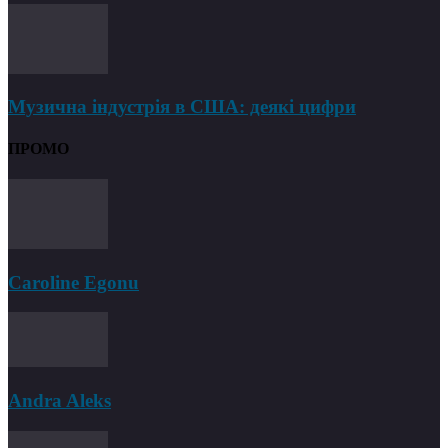
Музична індустрія в США: деякі цифри
ПРОМО
Caroline Egonu
Andra Aleks