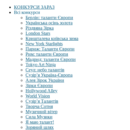
КОНКУРСИ ЗАРАЗ
Всі конкурси
Берлін: таланти Європи
Українська осінь золота
Різдвяна Зірка
London Stars
Кришталева київська зима
New York Starlights
Париж: Таланти Європи
Рим: таланти Європи
Мадрид: таланти Європи
Tokyo Art Ninja
Сеул: небо талантів
Сузір’я Україна-Європа
Алея Зірок України
Зірки Європи
Hollywood Alley
World Vision
Сузір’я Талантів
Творча Сотня
Музичний вітер
Сила Музики
Я маю талант!
Зоряний шлях