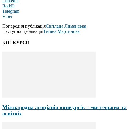
Linkedin
ReddIt
Telegram
Viber
Попередня публікація
Світлана Лиманська
Наступна публікація
Тетяна Мартинова
КОНКУРСИ
Міжнародна асоціація конкурсів – мистецьких та
освітніх