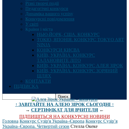
Різні творчі події
Педагогічні конкурси
Динаміка вашого успіху
Конкурсні повідомлення
У світі
Країни і міста
НЬЮ-ЙОРК, США. КОНКУРС
ТОКІО, ЯПОНІЯ. КОНКУРС TOKYO ART
NINJA
КОНКУРСИ КИЄВА
КИЇВ, УКРАЇНА. КОНКУРС
ТАЛАНОВИТЕ ЛІТО
КИЇВ, УКРАЇНА. КОНКУРС АЛЕЯ ЗІРОК
КИЇВ, УКРАЇНА. КОНКУРС ЗОРЯНИЙ
ШЛЯХ
КОНТАКТИ
ПІДПИСКА
↑ ЗАВІТАЙТЕ НА АЛЕЮ ЗІРОК СЬОГОДНІ ↑
→
СЕРТИФІКАТ ДЛЯ ВЧИТЕЛЯ
←
ПІДПИШІТЬСЯ НА КОНКУРСНІ НОВИНИ
Головна
Конкурс Сузір'я Україна–Європа
Конкурс Сузір’я
Україна–Європа. Четвертий сезон
Стелла Океке