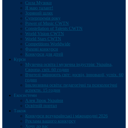
Сила Музики
Я маю талант!
Зоряний шлях
Суперпремія року
Power of Music CWTN
Constellation of Talents CWTN
World Vision CWTN
World Stars CWTN
Competitions Worldwide
Фахові конкурси
Конкурси для дітей
Курси
Музична освіта і музична індустрія: Україна,
Європа, світ. 60 годин
Вчителі змінюють світ: досвід, інновації, успіх. 60
годин
Інклюзивна освіта: педагогічні та психологічні
аспекти. 15 годин
Екосистеми
Алея Зірок України
Освітній портал
Також
Конкурси всеукраїнські і міжнародні 2026
Реклама вашого конкурсу
Хочу до вас