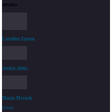
ПРОМО
Caroline Egonu
Andra Aleks
Maria Myrosh
Більше