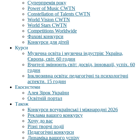
Суперпремія року
Power of Music CWTN
Constellation of Talents CWTN
World Vision CWTN
World Stars CWTN
Competitions Worldwide
Фахові конкурси
Конкурси для дітей
Курси
Музична освіта і музична індустрія: Україна,
Європа, світ. 60 годин
Вчителі змінюють світ: досвід, інновації, успіх. 60
годин
Інклюзивна освіта: педагогічні та психологічні
аспекти. 15 годин
Екосистеми
Алея Зірок України
Освітній портал
Також
Конкурси всеукраїнські і міжнародні 2026
Реклама вашого конкурсу
Хочу до вас
Різні творчі події
Педагогічні конкурси
Динаміка вашого успіху