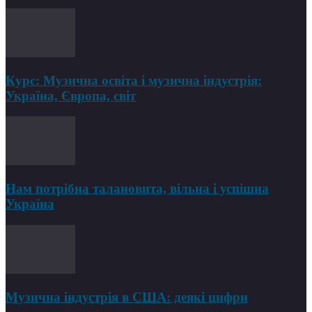
Курс: Музична освіта і музична індустрія:
Україна, Європа, світ
Нам потрібна талановита, вільна і успішна
Україна
Музична індустрія в США: деякі цифри