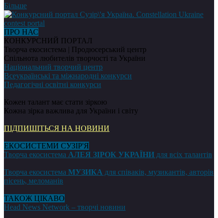
Більше
ПРО НАС
КОНКУРСНИЙ ПОРТАЛ
Творча екосистема | Продюсерський центр
Спільнота любителів творчості та України
Національний творчий центр
Всеукраїнські та міжнародні конкурси
Педагогічні освітні конкурси
Кожен талант має стати зіркою
Кожна зірка важлива для України і світу
ПІДПИШІТЬСЯ НА НОВИНИ
ЕКОСИСТЕМИ СУЗІР'Я
Творча екосистема
АЛЕЯ ЗІРОК УКРАЇНИ
для всіх талантів
Творча екосистема
МУЗИКА
для співаків, музикантів, авторів
пісень, меломанів
ТАКОЖ ЦІКАВО
Head News Network – творчі новини