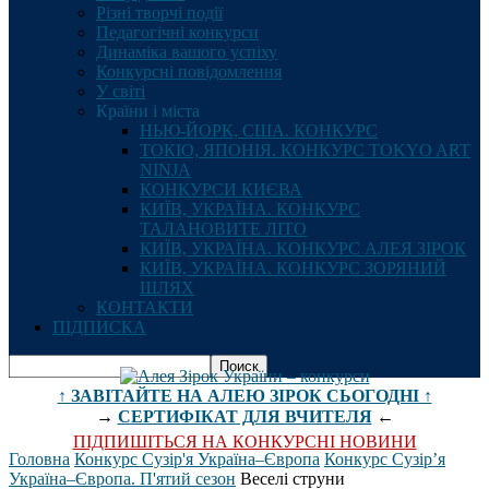
Різні творчі події
Педагогічні конкурси
Динаміка вашого успіху
Конкурсні повідомлення
У світі
Країни і міста
НЬЮ-ЙОРК, США. КОНКУРС
ТОКІО, ЯПОНІЯ. КОНКУРС TOKYO ART
NINJA
КОНКУРСИ КИЄВА
КИЇВ, УКРАЇНА. КОНКУРС
ТАЛАНОВИТЕ ЛІТО
КИЇВ, УКРАЇНА. КОНКУРС АЛЕЯ ЗІРОК
КИЇВ, УКРАЇНА. КОНКУРС ЗОРЯНИЙ
ШЛЯХ
КОНТАКТИ
ПІДПИСКА
↑ ЗАВІТАЙТЕ НА АЛЕЮ ЗІРОК СЬОГОДНІ ↑
→
СЕРТИФІКАТ ДЛЯ ВЧИТЕЛЯ
←
ПІДПИШІТЬСЯ НА КОНКУРСНІ НОВИНИ
Головна
Конкурс Сузір'я Україна–Європа
Конкурс Сузір’я
Україна–Європа. П'ятий сезон
Веселі струни