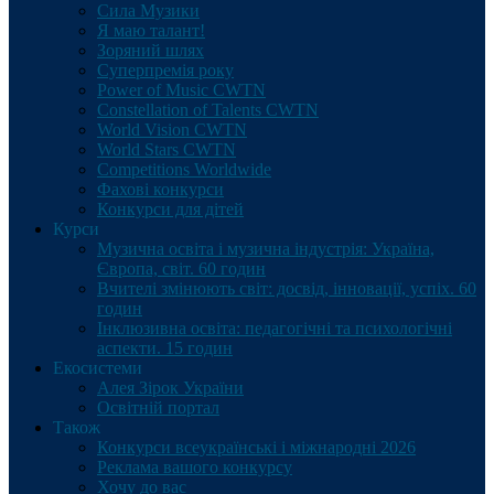
Сила Музики
Я маю талант!
Зоряний шлях
Суперпремія року
Power of Music CWTN
Constellation of Talents CWTN
World Vision CWTN
World Stars CWTN
Competitions Worldwide
Фахові конкурси
Конкурси для дітей
Курси
Музична освіта і музична індустрія: Україна,
Європа, світ. 60 годин
Вчителі змінюють світ: досвід, інновації, успіх. 60
годин
Інклюзивна освіта: педагогічні та психологічні
аспекти. 15 годин
Екосистеми
Алея Зірок України
Освітній портал
Також
Конкурси всеукраїнські і міжнародні 2026
Реклама вашого конкурсу
Хочу до вас