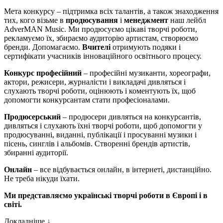
Мета конкурсу – підтримка всіх талантів, а також знаходження
тих, кого візьме в
продюсування
і
менеджмент
наш лейбл
AdverMAN Music. Ми продюсуємо цікаві творчі роботи,
рекламуємо їх, збираємо аудиторію артистам, створюємо
бренди. Допомагаємо.
Вчителі
отримують подяки і
сертифікати учасників інноваційного освітнього процесу.
Конкурс професійний
– професійні музиканти, хореографи,
актори, режисери, журналісти і викладачі дивляться і
слухають творчі роботи, оцінюють і коментують їх, щоб
допомогти конкурсантам стати професіоналами.
Продюсерський
– продюсери дивляться на конкурсантів,
дивляться і слухають їхні творчі роботи, щоб допомогти у
продюсуванні, виданні, публікації і просуванні музики і
пісень, синглів і альбомів. Створенні брендів артистів,
збиранні аудиторії.
Онлайн
– все відбувається онлайн, в інтернеті, дистанційно.
Не треба нікуди їхати.
Ми представляємо українські творчі роботи в Європі і в
світі.
Докладніше ↓