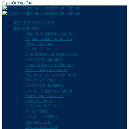
Сузір'я Україна
КОНКУРСИ ЗАРАЗ
Всі конкурси
Берлін: таланти Європи
Українська осінь золота
Різдвяна Зірка
London Stars
Кришталева київська зима
New York Starlights
Париж: Таланти Європи
Рим: таланти Європи
Мадрид: таланти Європи
Tokyo Art Ninja
Сеул: небо талантів
Сузір’я Україна-Європа
Алея Зірок України
Зірки Європи
Hollywood Alley
World Vision
Сузір’я Талантів
Творча Сотня
Музичний вітер