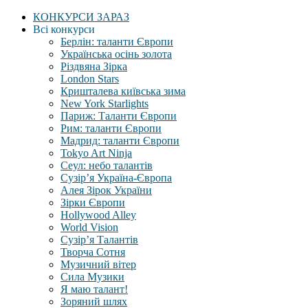
КОНКУРСИ ЗАРАЗ
Всі конкурси
Берлін: таланти Європи
Українська осінь золота
Різдвяна Зірка
London Stars
Кришталева київська зима
New York Starlights
Париж: Таланти Європи
Рим: таланти Європи
Мадрид: таланти Європи
Tokyo Art Ninja
Сеул: небо талантів
Сузір’я Україна-Європа
Алея Зірок України
Зірки Європи
Hollywood Alley
World Vision
Сузір’я Талантів
Творча Сотня
Музичний вітер
Сила Музики
Я маю талант!
Зоряний шлях