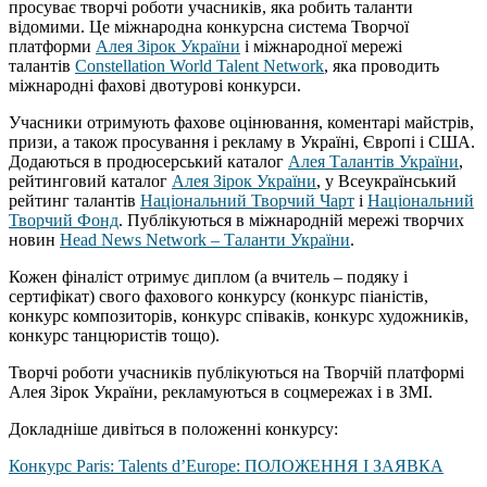
просуває творчі роботи учасників, яка робить таланти
відомими. Це міжнародна конкурсна система Творчої
платформи
Алея Зірок України
і міжнародної мережі
талантів
Constellation World Talent Network
, яка проводить
міжнародні фахові двотурові конкурси.
Учасники отримують фахове оцінювання, коментарі майстрів,
призи, а також просування і рекламу в Україні, Європі і США.
Додаються в продюсерський каталог
Алея Талантів України
,
рейтинговий каталог
Алея Зірок України
, у Всеукраїнський
рейтинг талантів
Національний Творчий Чарт
і
Національний
Творчий Фонд
. Публікуються в міжнародній мережі творчих
новин
Head News Network – Таланти України
.
Кожен фіналіст отримує диплом (а вчитель – подяку і
сертифікат) свого фахового конкурсу (конкурс піаністів,
конкурс композиторів, конкурс співаків, конкурс художників,
конкурс танцюристів тощо).
Творчі роботи учасників публікуються на Творчій платформі
Алея Зірок України, рекламуються в соцмережах і в ЗМІ.
Докладніше дивіться в положенні конкурсу:
Конкурс Paris: Talents d’Europe: ПОЛОЖЕННЯ І ЗАЯВКА