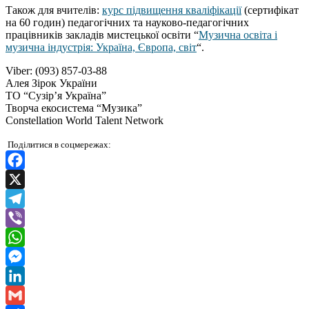
Також для вчителів:
курс підвищення кваліфікації
(сертифікат
на 60 годин) педагогічних та науково-педагогічних
працівників закладів мистецької освіти “
Музична освіта і
музична індустрія: Україна, Європа, світ
“.
Viber: (093) 857-03-88
Алея Зірок України
ТО “Сузір’я Україна”
Творча екосистема “Музика”
Constellation World Talent Network
Поділитися в соцмережах:
Facebook
X
Telegram
Viber
WhatsApp
Messenger
LinkedIn