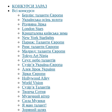
КОНКУРСИ ЗАРАЗ
Всі конкурси
Берлін: таланти Європи
Українська осінь золота
Різдвяна Зірка
London Stars
Кришталева київська зима
New York Starlights
Париж: Таланти Європи
Рим: таланти Європи
Мадрид: таланти Європи
Tokyo Art Ninja
Сеул: небо талантів
Сузір’я Україна-Європа
Алея Зірок України
Зірки Європи
Hollywood Alley
World Vision
Сузір’я Талантів
Творча Сотня
Музичний вітер
Сила Музики
Я маю талант!
Зоряний шлях