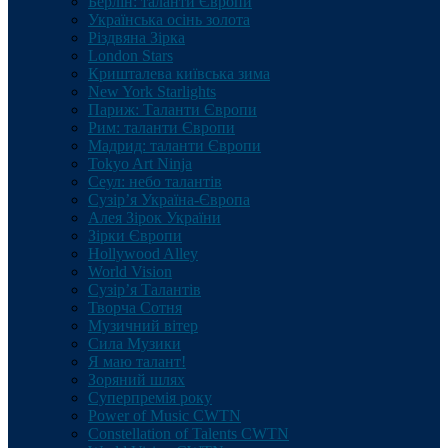
Берлін: таланти Європи
Українська осінь золота
Різдвяна Зірка
London Stars
Кришталева київська зима
New York Starlights
Париж: Таланти Європи
Рим: таланти Європи
Мадрид: таланти Європи
Tokyo Art Ninja
Сеул: небо талантів
Сузір’я Україна-Європа
Алея Зірок України
Зірки Європи
Hollywood Alley
World Vision
Сузір’я Талантів
Творча Сотня
Музичний вітер
Сила Музики
Я маю талант!
Зоряний шлях
Суперпремія року
Power of Music CWTN
Constellation of Talents CWTN