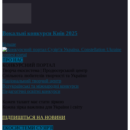
Вокальні конкурси Київ 2025
Більше
ПРО НАС
КОНКУРСНИЙ ПОРТАЛ
Творча екосистема | Продюсерський центр
Спільнота любителів творчості та України
Національний творчий центр
Всеукраїнські та міжнародні конкурси
Педагогічні освітні конкурси
Кожен талант має стати зіркою
Кожна зірка важлива для України і світу
ПІДПИШІТЬСЯ НА НОВИНИ
ЕКОСИСТЕМИ СУЗІР'Я