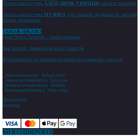
Творча екосистема
АЛЕЯ ЗІРОК УКРАЇНИ
для всіх талантів
Творча екосистема
МУЗИКА
для співаків, музикантів, авторів
пісень, меломанів
ТАКОЖ ЦІКАВО
Head News Network – творчі новини
Star Journal | Зоряний журнал талантів
Всеукраїнські та міжнародні конкурсні новини сьогодні
•
Умови надання послуг
|
Terms of service
•
Умови користування сайтом
|
Terms of use
•
Відмова від відповідальності
|
Disclaimer
•
Політика конфіденційності
|
Privacy policy
Про конкурси
Конкурси
МИ В СОЦМЕРЕЖАХ