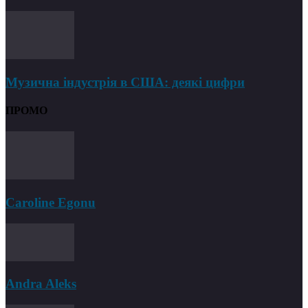
Музична індустрія в США: деякі цифри
ПРОМО
Caroline Egonu
Andra Aleks