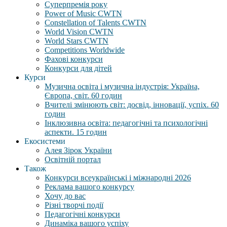
Суперпремія року
Power of Music CWTN
Constellation of Talents CWTN
World Vision CWTN
World Stars CWTN
Competitions Worldwide
Фахові конкурси
Конкурси для дітей
Курси
Музична освіта і музична індустрія: Україна,
Європа, світ. 60 годин
Вчителі змінюють світ: досвід, інновації, успіх. 60
годин
Інклюзивна освіта: педагогічні та психологічні
аспекти. 15 годин
Екосистеми
Алея Зірок України
Освітній портал
Також
Конкурси всеукраїнські і міжнародні 2026
Реклама вашого конкурсу
Хочу до вас
Різні творчі події
Педагогічні конкурси
Динаміка вашого успіху