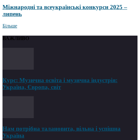
Міжнародні та всеукраїнські конкурси 2025 –
липень
Більше
ВАЖЛИВО
Курс: Музична освіта і музична індустрія:
Україна, Європа, світ
Нам потрібна талановита, вільна і успішна
Україна