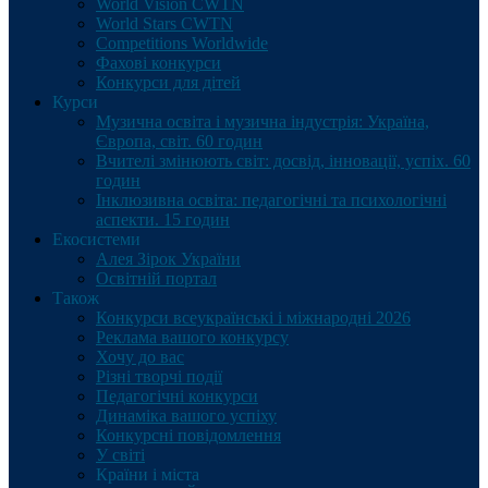
World Vision CWTN
World Stars CWTN
Competitions Worldwide
Фахові конкурси
Конкурси для дітей
Курси
Музична освіта і музична індустрія: Україна,
Європа, світ. 60 годин
Вчителі змінюють світ: досвід, інновації, успіх. 60
годин
Інклюзивна освіта: педагогічні та психологічні
аспекти. 15 годин
Екосистеми
Алея Зірок України
Освітній портал
Також
Конкурси всеукраїнські і міжнародні 2026
Реклама вашого конкурсу
Хочу до вас
Різні творчі події
Педагогічні конкурси
Динаміка вашого успіху
Конкурсні повідомлення
У світі
Країни і міста