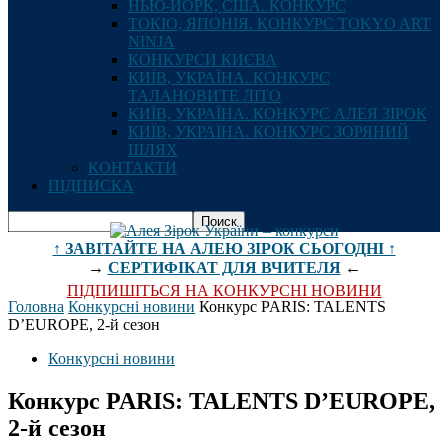
НЬЮ-ЙОРК, США. КОНКУРС
ТОКІО, ЯПОНІЯ. КОНКУРС TOKYO ART
NINJA
КОНКУРСИ КИЄВА
КИЇВ, УКРАЇНА. КОНКУРС
ТАЛАНОВИТЕ ЛІТО
КИЇВ, УКРАЇНА. КОНКУРС АЛЕЯ ЗІРОК
КИЇВ, УКРАЇНА. КОНКУРС ЗОРЯНИЙ
ШЛЯХ
КОНТАКТИ
ПІДПИСКА
↑ ЗАВІТАЙТЕ НА АЛЕЮ ЗІРОК СЬОГОДНІ ↑
→
СЕРТИФІКАТ ДЛЯ ВЧИТЕЛЯ
←
ПІДПИШІТЬСЯ НА КОНКУРСНІ НОВИНИ
Головна
Конкурсні новини
Конкурс PARIS: TALENTS
D’EUROPE, 2-й сезон
Конкурсні новини
Конкурс PARIS: TALENTS D’EUROPE,
2-й сезон