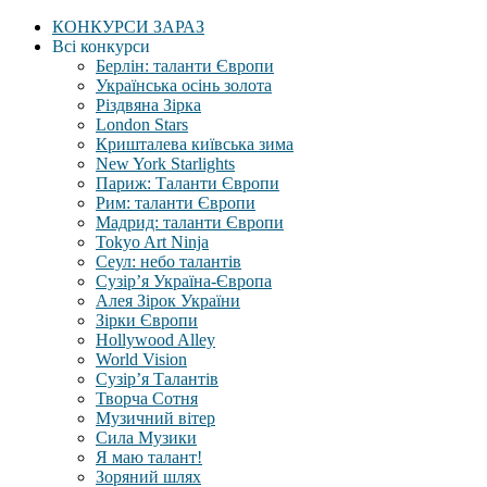
КОНКУРСИ ЗАРАЗ
Всі конкурси
Берлін: таланти Європи
Українська осінь золота
Різдвяна Зірка
London Stars
Кришталева київська зима
New York Starlights
Париж: Таланти Європи
Рим: таланти Європи
Мадрид: таланти Європи
Tokyo Art Ninja
Сеул: небо талантів
Сузір’я Україна-Європа
Алея Зірок України
Зірки Європи
Hollywood Alley
World Vision
Сузір’я Талантів
Творча Сотня
Музичний вітер
Сила Музики
Я маю талант!
Зоряний шлях