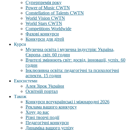
Суперпремія року
Power of Music CWTN
Constellation of Talents CWTN
World Vision CWTN
World Stars CWTN
Competitions Worldwide
Фахові конкурси
Конкурси для дітей
Курси
Музична освіта і музична індустрія: Україна,
Європа, світ. 60 годин
Вчителі змінюють світ: досвід, інновації, успіх. 60
годин
Інклюзивна освіта: педагогічні та психологічні
аспекти. 15 годин
Екосистеми
Алея Зірок України
Освітній портал
Також
Конкурси всеукраїнські і міжнародні 2026
Реклама вашого конкурсу
Хочу до вас
Різні творчі події
Педагогічні конкурси
Динаміка вашого успіху