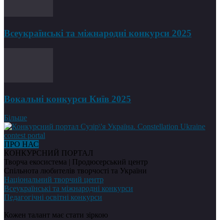
Всеукраїнські та міжнародні конкурси 2025
Вокальні конкурси Київ 2025
Більше
ПРО НАС
КОНКУРСНИЙ ПОРТАЛ
Творча екосистема | Продюсерський центр
Спільнота любителів творчості та України
Національний творчий центр
Всеукраїнські та міжнародні конкурси
Педагогічні освітні конкурси
Кожен талант має стати зіркою