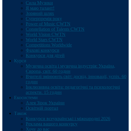
Сила Музики
Я маю талант!
Зоряний шлях
Суперпремія року
Power of Music CWTN
Constellation of Talents CWTN
World Vision CWTN
World Stars CWTN
Competitions Worldwide
Фахові конкурси
Конкурси для дітей
Курси
Музична освіта і музична індустрія: Україна,
Європа, світ. 60 годин
Вчителі змінюють світ: досвід, інновації, успіх. 60
годин
Інклюзивна освіта: педагогічні та психологічні
аспекти. 15 годин
Екосистеми
Алея Зірок України
Освітній портал
Також
Конкурси всеукраїнські і міжнародні 2026
Реклама вашого конкурсу
Хочу до вас