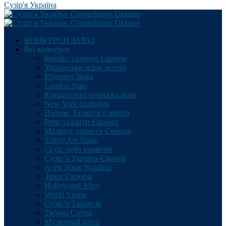
Сузір'я Україна
КОНКУРСИ ЗАРАЗ
Всі конкурси
Берлін: таланти Європи
Українська осінь золота
Різдвяна Зірка
London Stars
Кришталева київська зима
New York Starlights
Париж: Таланти Європи
Рим: таланти Європи
Мадрид: таланти Європи
Tokyo Art Ninja
Сеул: небо талантів
Сузір’я Україна-Європа
Алея Зірок України
Зірки Європи
Hollywood Alley
World Vision
Сузір’я Талантів
Творча Сотня
Музичний вітер