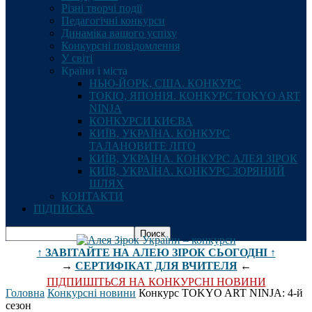
Різні творчі події
Педагогічні конкурси
Динаміка вашого успіху
Конкурсні повідомлення
У світі
Країни і міста
НЬЮ-ЙОРК, США. КОНКУРС
ТОКІО, ЯПОНІЯ. КОНКУРС TOKYO ART
NINJA
КОНКУРСИ КИЄВА
КИЇВ, УКРАЇНА. КОНКУРС
ТАЛАНОВИТЕ ЛІТО
КИЇВ, УКРАЇНА. КОНКУРС АЛЕЯ ЗІРОК
КИЇВ, УКРАЇНА. КОНКУРС ЗОРЯНИЙ
ШЛЯХ
КОНТАКТИ
ПІДПИСКА
↑ ЗАВІТАЙТЕ НА АЛЕЮ ЗІРОК СЬОГОДНІ ↑
→
СЕРТИФІКАТ ДЛЯ ВЧИТЕЛЯ
←
ПІДПИШІТЬСЯ НА КОНКУРСНІ НОВИНИ
Головна
Конкурсні новини
Конкурс TOKYO ART NINJA: 4-й
сезон