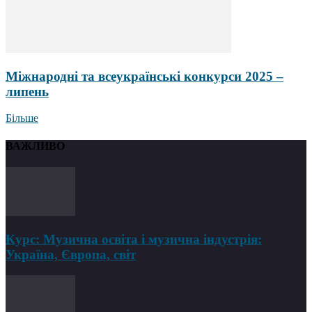
Міжнародні та всеукраїнські конкурси 2025 –
липень
Більше
ВАЖЛИВО
Курс: Музична освіта і музична індустрія:
Україна, Європа, світ