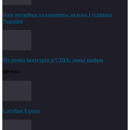
Нам потрібна талановита, вільна і успішна
Україна
Музична індустрія в США: деякі цифри
ПРОМО
Caroline Egonu