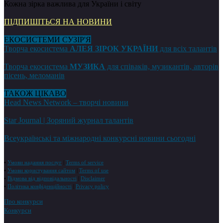
Кожна зірка важлива для України і світу
ПІДПИШІТЬСЯ НА НОВИНИ
ЕКОСИСТЕМИ СУЗІР'Я
Творча екосистема
АЛЕЯ ЗІРОК УКРАЇНИ
для всіх талантів
Творча екосистема
МУЗИКА
для співаків, музикантів, авторів
пісень, меломанів
ТАКОЖ ЦІКАВО
Head News Network – творчі новини
Star Journal | Зоряний журнал талантів
Всеукраїнські та міжнародні конкурсні новини сьогодні
•
Умови надання послуг
|
Terms of service
•
Умови користування сайтом
|
Terms of use
•
Відмова від відповідальності
|
Disclaimer
•
Політика конфіденційності
|
Privacy policy
Про конкурси
Конкурси