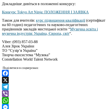
Докладніше дивіться в положенні конкурсу:
Конкурс Tokyo Art Ninja: ПОЛОЖЕННЯ І ЗАЯВКА
Також для вчителів:
курс підвищення кваліфікації
(сертифікат
на 60 годин) педагогічних та науково-педагогічних
працівників закладів мистецької освіти “
Музична освіта і
музична індустрія: Україна, Європа, світ
“.
Viber: (093) 857-03-88
Алея Зірок України
ТО “Сузір’я Україна”
Творча екосистема “Музика”
Constellation World Talent Network
Поділитися в соцмережах:
Facebook
X
Telegram
Viber
WhatsApp