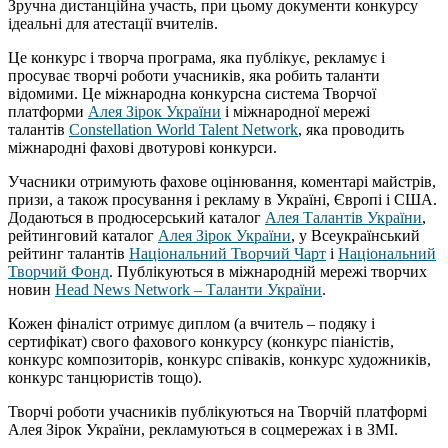
Зручна дистанційна участь, при цьому документи конкурсу
ідеальні для атестації вчителів.
Це конкурс і творча програма, яка публікує, рекламує і
просуває творчі роботи учасників, яка робить таланти
відомими. Це міжнародна конкурсна система Творчої
платформи
Алея Зірок України
і міжнародної мережі
талантів
Constellation World Talent Network
, яка проводить
міжнародні фахові двотурові конкурси.
Учасники отримують фахове оцінювання, коментарі майстрів,
призи, а також просування і рекламу в Україні, Європі і США.
Додаються в продюсерський каталог
Алея Талантів України
,
рейтинговий каталог
Алея Зірок України
, у Всеукраїнський
рейтинг талантів
Національний Творчий Чарт
і
Національний
Творчий Фонд
. Публікуються в міжнародній мережі творчих
новин
Head News Network – Таланти України
.
Кожен фіналіст отримує диплом (а вчитель – подяку і
сертифікат) свого фахового конкурсу (конкурс піаністів,
конкурс композиторів, конкурс співаків, конкурс художників,
конкурс танцюристів тощо).
Творчі роботи учасників публікуються на Творчій платформі
Алея Зірок України, рекламуються в соцмережах і в ЗМІ.