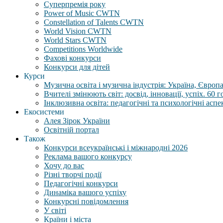
Суперпремія року
Power of Music CWTN
Constellation of Talents CWTN
World Vision CWTN
World Stars CWTN
Competitions Worldwide
Фахові конкурси
Конкурси для дітей
Курси
Музична освіта і музична індустрія: Україна, Європа,
Вчителі змінюють світ: досвід, інновації, успіх. 60 
Інклюзивна освіта: педагогічні та психологічні аспе
Екосистеми
Алея Зірок України
Освітній портал
Також
Конкурси всеукраїнські і міжнародні 2026
Реклама вашого конкурсу
Хочу до вас
Різні творчі події
Педагогічні конкурси
Динаміка вашого успіху
Конкурсні повідомлення
У світі
Країни і міста