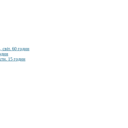
 світ. 60 годин
годин
кти. 15 годин