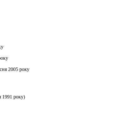
ку
року
есня 2005 року
я 1991 року)