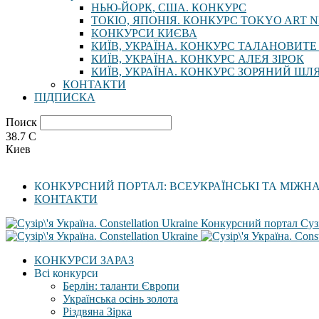
НЬЮ-ЙОРК, США. КОНКУРС
ТОКІО, ЯПОНІЯ. КОНКУРС TOKYO ART N
КОНКУРСИ КИЄВА
КИЇВ, УКРАЇНА. КОНКУРС ТАЛАНОВИТЕ
КИЇВ, УКРАЇНА. КОНКУРС АЛЕЯ ЗІРОК
КИЇВ, УКРАЇНА. КОНКУРС ЗОРЯНИЙ ШЛ
КОНТАКТИ
ПІДПИСКА
Поиск
38.7
C
Киев
КОНКУРСНИЙ ПОРТАЛ: ВСЕУКРАЇНСЬКІ ТА МІЖН
КОНТАКТИ
Конкурсний портал Сузі
КОНКУРСИ ЗАРАЗ
Всі конкурси
Берлін: таланти Європи
Українська осінь золота
Різдвяна Зірка