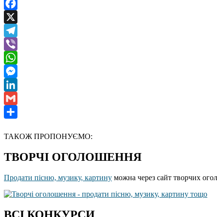
Facebook
X
Telegram
Viber
WhatsApp
Messenger
LinkedIn
Gmail
Отправить
ТАКОЖ ПРОПОНУЄМО:
ТВОРЧІ ОГОЛОШЕННЯ
Продати пісню, музику, картину
можна через сайт творчих ого
ВСІ КОНКУРСИ