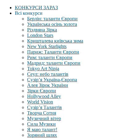
КОНКУРСИ ЗАРАЗ
Всі конкурси
Берлін: таланти Європи
Українська осінь золота
Різдвяна Зірка
London Stars
Кришталева київська зима
New York Starlights
Париж: Таланти Європи
Рим: таланти Європи
Мадрид: таланти Європи
Tokyo Art Ninja
Сеул: небо талантів
Сузір’я Україна-Європа
Алея Зірок України
Зірки Європи
Hollywood Alley
World Vision
Сузір’я Талантів
Творча Сотня
Музичний вітер
Сила Музики
Я маю талант!
Зоряний шлях