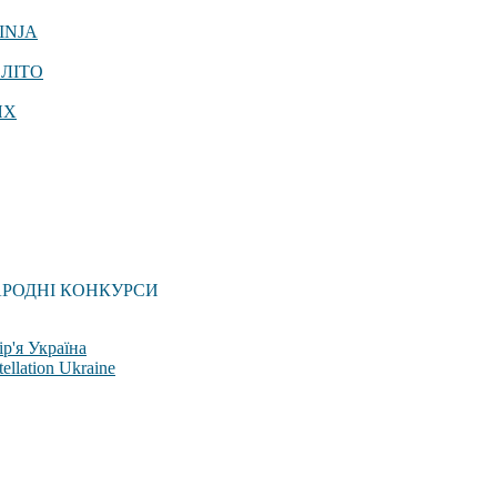
INJA
 ЛІТО
ЯХ
АРОДНІ КОНКУРСИ
р'я Україна