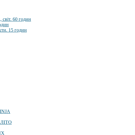
 світ. 60 годин
годин
кти. 15 годин
INJA
 ЛІТО
ЯХ