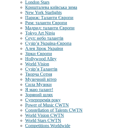
London Stars
Кришталева київська зима
New York Starlights
Париж: Таланти Європи
Рим: таланти Європи
Мадрид: таланти Європи
Tokyo Art Ninja
Сеул: небо талантів
Сузір’я Україна-Європа
Алея Зірок України
Зірки Європи
Hollywood Alley
World Vision
Сузір’я Талантів
Творча Сотня
Музичний вітер
Сила Музики
Я маю талант!
Зоряний шлях
Суперпремія року
Power of Music CWTN
Constellation of Talents CWTN
World Vision CWTN
World Stars CWTN
Competitions Worldwide