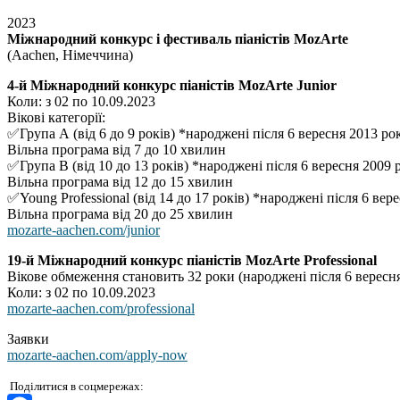
2023
Міжнародний конкурс і фестиваль піаністів MozArte
(Aachen, Німеччина)
4-й Міжнародний конкурс піаністів MozArte Junior
Коли: з 02 по 10.09.2023
Вікові категорії:
✅Група А (від 6 до 9 років) *народжені після 6 вересня 2013 ро
Вільна програма від 7 до 10 хвилин
✅Група B (від 10 до 13 років) *народжені після 6 вересня 2009 
Вільна програма від 12 до 15 хвилин
✅Young Professional (від 14 до 17 років) *народжені після 6 вер
Вільна програма від 20 до 25 хвилин
mozarte-aachen.com/junior
19-й Міжнародний конкурс піаністів MozArte Professional
Вікове обмеження становить 32 роки (народжені після 6 вересн
Коли: з 02 по 10.09.2023
mozarte-aachen.com/professional
Заявки
mozarte-aachen.com/apply-now
Поділитися в соцмережах: