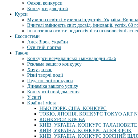
Фахові конкурси
Конкурси для дітей
Курси
Музична освіта і музична індустрія: Україна, Європа,
Вчителі змінюють світ: досвід, інновації, успіх. 60 
Інклюзивна освіта: педагогічні та психологічні аспе
Екосистеми
Алея Зірок України
Освітній портал
Також
Конкурси всеукраїнські і міжнародні 2026
Реклама вашого конкурсу
Хочу до вас
Різні творчі події
Педагогічні конкурси
Динаміка вашого успіху
Конкурсні повідомлення
У світі
Країни і міста
НЬЮ-ЙОРК, США. КОНКУРС
ТОКІО, ЯПОНІЯ. КОНКУРС TOKYO ART N
КОНКУРСИ КИЄВА
КИЇВ, УКРАЇНА. КОНКУРС ТАЛАНОВИТЕ
КИЇВ, УКРАЇНА. КОНКУРС АЛЕЯ ЗІРОК
КИЇВ, УКРАЇНА. КОНКУРС ЗОРЯНИЙ ШЛ