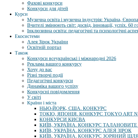
Фахові конкурси
Конкурси для дітей
Курси
Музична освіта і музична індустрія: Україна, Європа,
Вчителі змінюють світ: досвід, інновації, успіх. 60 
Інклюзивна освіта: педагогічні та психологічні аспе
Екосистеми
Алея Зірок України
Освітній портал
Також
Конкурси всеукраїнські і міжнародні 2026
Реклама вашого конкурсу
Хочу до вас
Різні творчі події
Педагогічні конкурси
Динаміка вашого успіху
Конкурсні повідомлення
У світі
Країни і міста
НЬЮ-ЙОРК, США. КОНКУРС
ТОКІО, ЯПОНІЯ. КОНКУРС TOKYO ART N
КОНКУРСИ КИЄВА
КИЇВ, УКРАЇНА. КОНКУРС ТАЛАНОВИТЕ
КИЇВ, УКРАЇНА. КОНКУРС АЛЕЯ ЗІРОК
КИЇВ, УКРАЇНА. КОНКУРС ЗОРЯНИЙ ШЛ