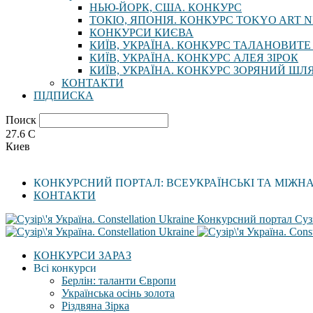
НЬЮ-ЙОРК, США. КОНКУРС
ТОКІО, ЯПОНІЯ. КОНКУРС TOKYO ART N
КОНКУРСИ КИЄВА
КИЇВ, УКРАЇНА. КОНКУРС ТАЛАНОВИТЕ
КИЇВ, УКРАЇНА. КОНКУРС АЛЕЯ ЗІРОК
КИЇВ, УКРАЇНА. КОНКУРС ЗОРЯНИЙ ШЛ
КОНТАКТИ
ПІДПИСКА
Поиск
27.6
C
Киев
КОНКУРСНИЙ ПОРТАЛ: ВСЕУКРАЇНСЬКІ ТА МІЖН
КОНТАКТИ
Конкурсний портал Сузі
КОНКУРСИ ЗАРАЗ
Всі конкурси
Берлін: таланти Європи
Українська осінь золота
Різдвяна Зірка