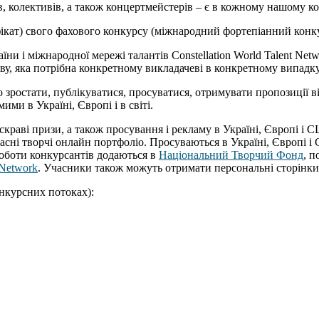
ів, колективів, а також концертмейстерів – є в кожному нашому к
фікат) свого фахового конкурсу (міжнародний фортепіанний конку
їни і міжнародної мережі талантів Constellation World Talent Net
ву, яка потрібна конкретному викладачеві в конкретному випадку 
 зростати, публікуватися, просуватися, отримувати пропозиції від
ми в Україні, Європі і в світі.
скраві призи, а також просування і рекламу в Україні, Європі 
ласні творчі онлайн портфоліо. Просуваються в Україні, Європі 
роботи конкурсантів додаються в
Національний Творчий Фонд
, 
Network
. Учасники також можуть отримати персональні сторінк
онкурсних потоках):