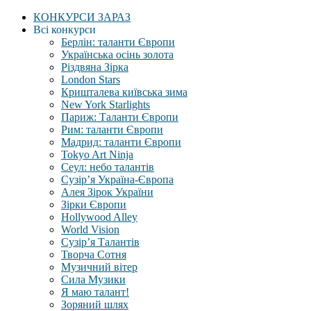
КОНКУРСИ ЗАРАЗ
Всі конкурси
Берлін: таланти Європи
Українська осінь золота
Різдвяна Зірка
London Stars
Кришталева київська зима
New York Starlights
Париж: Таланти Європи
Рим: таланти Європи
Мадрид: таланти Європи
Tokyo Art Ninja
Сеул: небо талантів
Сузір’я Україна-Європа
Алея Зірок України
Зірки Європи
Hollywood Alley
World Vision
Сузір’я Талантів
Творча Сотня
Музичний вітер
Сила Музики
Я маю талант!
Зоряний шлях