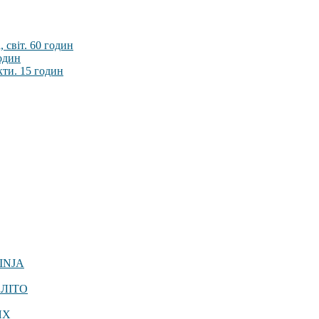
 світ. 60 годин
годин
кти. 15 годин
INJA
 ЛІТО
ЯХ