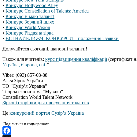
•
Конкурс Hollywood Alley
•
Конкурс Constellation of Talents: America
•
Конкурс Я маю талант!
•
Конкурс Зоряний шлях
•
Конкурс World Vision
•
Конкурс Різдвяна зірка
•
ВСІ НАЙБЛИЖЧІ КОНКУРСИ – положення і заявки
Долучайтеся сьогодні, шановні таланти!
Також для вчителів:
курс підвищення кваліфікації
(сертифікат н
Україна, Європа, світ
“.
Viber: (093) 857-03-88
Алея Зірок України
ТО “Сузір’я Україна”
Творча екосистема “Музика”
Constellation World Talent Network
Зіркові сторінки для просування талантів
Це
конкурсний портал Сузір’я Україна
Поділитися в соцмережах: