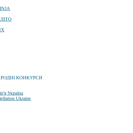
INJA
 ЛІТО
ЯХ
АРОДНІ КОНКУРСИ
р'я Україна