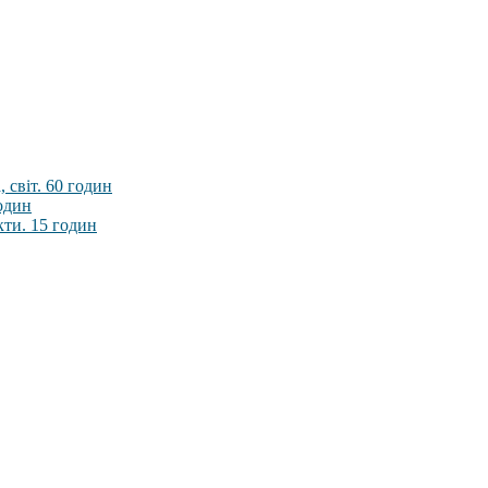
 світ. 60 годин
годин
кти. 15 годин