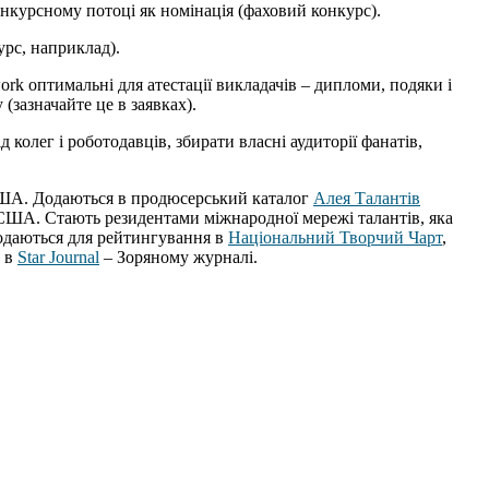
онкурсному потоці як номінація (фаховий конкурс).
рс, наприклад).
work оптимальні для атестації викладачів – дипломи, подяки і
(зазначайте це в заявках).
 колег і роботодавців, збирати власні аудиторії фанатів,
і США. Додаються в продюсерський каталог
Алея Талантів
і США. Стають резидентами міжнародної мережі талантів, яка
подаються для рейтингування в
Національний Творчий Чарт
,
и в
Star Journal
– Зоряному журналі.