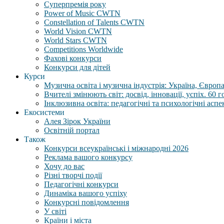
Суперпремія року
Power of Music CWTN
Constellation of Talents CWTN
World Vision CWTN
World Stars CWTN
Competitions Worldwide
Фахові конкурси
Конкурси для дітей
Курси
Музична освіта і музична індустрія: Україна, Європа,
Вчителі змінюють світ: досвід, інновації, успіх. 60 
Інклюзивна освіта: педагогічні та психологічні аспе
Екосистеми
Алея Зірок України
Освітній портал
Також
Конкурси всеукраїнські і міжнародні 2026
Реклама вашого конкурсу
Хочу до вас
Різні творчі події
Педагогічні конкурси
Динаміка вашого успіху
Конкурсні повідомлення
У світі
Країни і міста