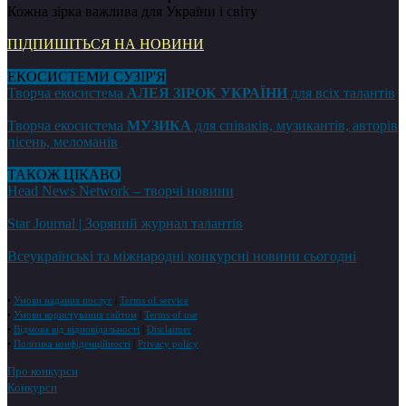
Кожна зірка важлива для України і світу
ПІДПИШІТЬСЯ НА НОВИНИ
ЕКОСИСТЕМИ СУЗІР'Я
Творча екосистема
АЛЕЯ ЗІРОК УКРАЇНИ
для всіх талантів
Творча екосистема
МУЗИКА
для співаків, музикантів, авторів
пісень, меломанів
ТАКОЖ ЦІКАВО
Head News Network – творчі новини
Star Journal | Зоряний журнал талантів
Всеукраїнські та міжнародні конкурсні новини сьогодні
•
Умови надання послуг
|
Terms of service
•
Умови користування сайтом
|
Terms of use
•
Відмова від відповідальності
|
Disclaimer
•
Політика конфіденційності
|
Privacy policy
Про конкурси
Конкурси