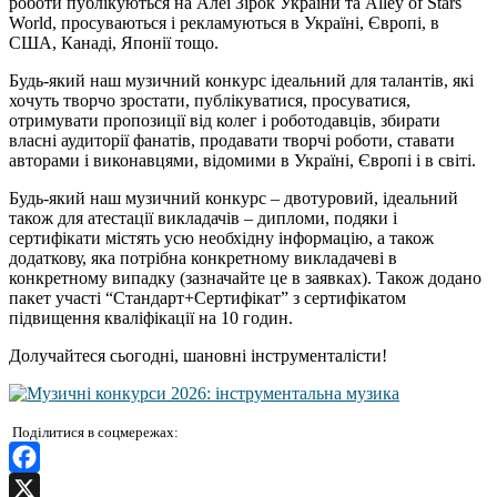
роботи публікуються на Алеї Зірок України та Alley of Stars
World, просуваються і рекламуються в Україні, Європі, в
США, Канаді, Японії тощо.
Будь-який наш музичний конкурс ідеальний для талантів, які
хочуть творчо зростати, публікуватися, просуватися,
отримувати пропозиції від колег і роботодавців, збирати
власні аудиторії фанатів, продавати творчі роботи, ставати
авторами і виконавцями, відомими в Україні, Європі і в світі.
Будь-який наш музичний конкурс – двотуровий, ідеальний
також для атестації викладачів – дипломи, подяки і
сертифікати містять усю необхідну інформацію, а також
додаткову, яка потрібна конкретному викладачеві в
конкретному випадку (зазначайте це в заявках). Також додано
пакет участі “Стандарт+Сертифікат” з сертифікатом
підвищення кваліфікації на 10 годин.
Долучайтеся сьогодні, шановні інструменталісти!
Поділитися в соцмережах:
Facebook