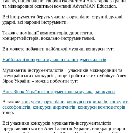
Talents, національної творчої екосистеми Алея Зірок України
та міжнародної освітньої компанії AdverMAN Education.
Всі інструменти беруть участь: фортепіано, струнні, духові,
ударні, всі народні інструменти.
Також є номінації композиторів, диригентів,
концертмейстерів, вокально-інструментальні.
Ви можете побачити найближчі музичні конкурси тут:
Найближчі конкурси музикантів-інструменталістів
Музикантів-інструменталістів – учасників міжнародний та
всеукраїнських конкурсів, творчі роботи яких публікує Алея
Зірок України – можна побачити тут:
Алея Зірок України: інструментальна музика, конкурси
А також:
конкурси фортепіано
,
конкурси скрипалів
,
конкурси
саксофоністів
,
конкурси диригентів
,
конкурси композиторів
тощо.
Всі учасники конкурсів музикантів-інструменталістів
представляються на Алеї Талантів України, найкращі творчі