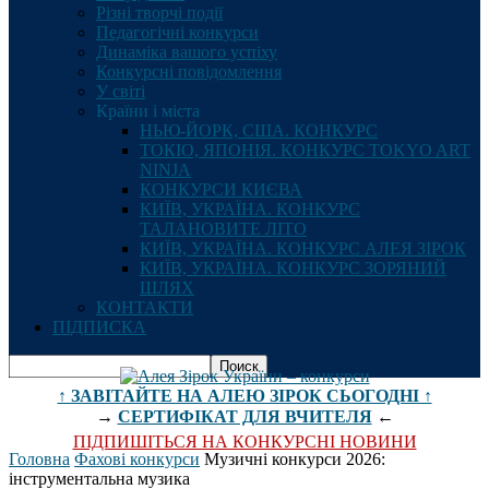
Різні творчі події
Педагогічні конкурси
Динаміка вашого успіху
Конкурсні повідомлення
У світі
Країни і міста
НЬЮ-ЙОРК, США. КОНКУРС
ТОКІО, ЯПОНІЯ. КОНКУРС TOKYO ART
NINJA
КОНКУРСИ КИЄВА
КИЇВ, УКРАЇНА. КОНКУРС
ТАЛАНОВИТЕ ЛІТО
КИЇВ, УКРАЇНА. КОНКУРС АЛЕЯ ЗІРОК
КИЇВ, УКРАЇНА. КОНКУРС ЗОРЯНИЙ
ШЛЯХ
КОНТАКТИ
ПІДПИСКА
↑ ЗАВІТАЙТЕ НА АЛЕЮ ЗІРОК СЬОГОДНІ ↑
→
СЕРТИФІКАТ ДЛЯ ВЧИТЕЛЯ
←
ПІДПИШІТЬСЯ НА КОНКУРСНІ НОВИНИ
Головна
Фахові конкурси
Музичні конкурси 2026:
інструментальна музика