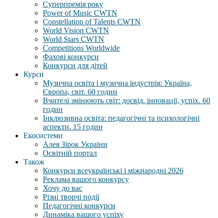
Суперпремія року
Power of Music CWTN
Constellation of Talents CWTN
World Vision CWTN
World Stars CWTN
Competitions Worldwide
Фахові конкурси
Конкурси для дітей
Курси
Музична освіта і музична індустрія: Україна,
Європа, світ. 60 годин
Вчителі змінюють світ: досвід, інновації, успіх. 60
годин
Інклюзивна освіта: педагогічні та психологічні
аспекти. 15 годин
Екосистеми
Алея Зірок України
Освітній портал
Також
Конкурси всеукраїнські і міжнародні 2026
Реклама вашого конкурсу
Хочу до вас
Різні творчі події
Педагогічні конкурси
Динаміка вашого успіху