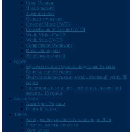
Сила Музики
Я маю талант!
Зоряний шлях
Суперпремія року
Power of Music CWTN
Constellation of Talents CWTN
World Vision CWTN
World Stars CWTN
Competitions Worldwide
Фахові конкурси
Конкурси для дітей
Курси
Музична освіта і музична індустрія: Україна,
Європа, світ. 60 годин
Вчителі змінюють світ: досвід, інновації, успіх. 60
годин
Інклюзивна освіта: педагогічні та психологічні
аспекти. 15 годин
Екосистеми
Алея Зірок України
Освітній портал
Також
Конкурси всеукраїнські і міжнародні 2026
Реклама вашого конкурсу
Хочу до вас