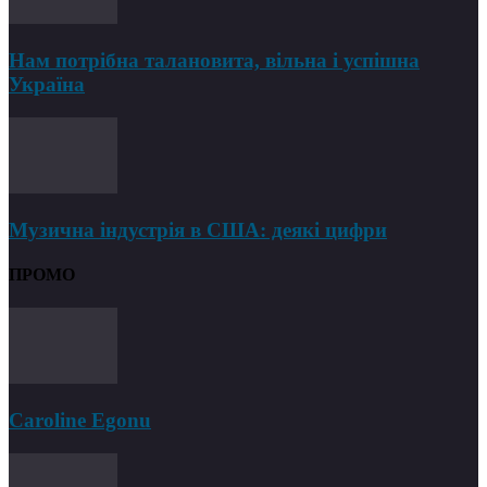
Нам потрібна талановита, вільна і успішна
Україна
Музична індустрія в США: деякі цифри
ПРОМО
Caroline Egonu