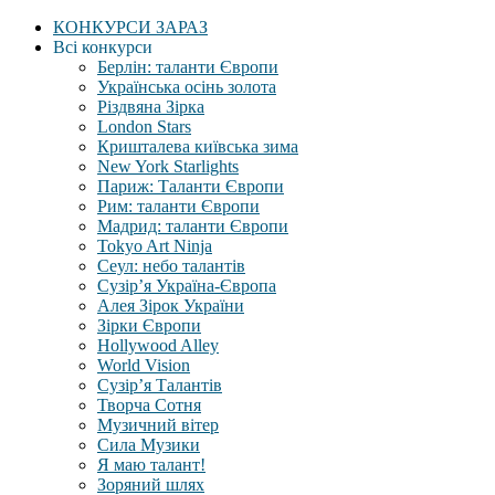
КОНКУРСИ ЗАРАЗ
Всі конкурси
Берлін: таланти Європи
Українська осінь золота
Різдвяна Зірка
London Stars
Кришталева київська зима
New York Starlights
Париж: Таланти Європи
Рим: таланти Європи
Мадрид: таланти Європи
Tokyo Art Ninja
Сеул: небо талантів
Сузір’я Україна-Європа
Алея Зірок України
Зірки Європи
Hollywood Alley
World Vision
Сузір’я Талантів
Творча Сотня
Музичний вітер
Сила Музики
Я маю талант!
Зоряний шлях