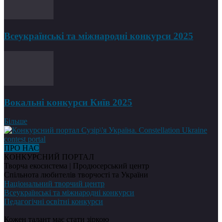
Всеукраїнські та міжнародні конкурси 2025
Вокальні конкурси Київ 2025
Більше
ПРО НАС
КОНКУРСНИЙ ПОРТАЛ
Творча екосистема | Продюсерський центр
Спільнота любителів творчості та України
Національний творчий центр
Всеукраїнські та міжнародні конкурси
Педагогічні освітні конкурси
Кожен талант має стати зіркою