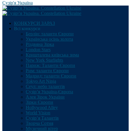
Сузір'я Україна
КОНКУРСИ ЗАРАЗ
Всі конкурси
Берлін: таланти Європи
Українська осінь золота
Різдвяна Зірка
London Stars
Кришталева київська зима
New York Starlights
Париж: Таланти Європи
Рим: таланти Європи
Мадрид: таланти Європи
Tokyo Art Ninja
Сеул: небо талантів
Сузір’я Україна-Європа
Алея Зірок України
Зірки Європи
Hollywood Alley
World Vision
Сузір’я Талантів
Творча Сотня
Музичний вітер