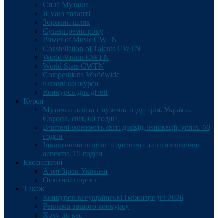
Сила Музики
Я маю талант!
Зоряний шлях
Суперпремія року
Power of Music CWTN
Constellation of Talents CWTN
World Vision CWTN
World Stars CWTN
Competitions Worldwide
Фахові конкурси
Конкурси для дітей
Курси
Музична освіта і музична індустрія: Україна,
Європа, світ. 60 годин
Вчителі змінюють світ: досвід, інновації, успіх. 60
годин
Інклюзивна освіта: педагогічні та психологічні
аспекти. 15 годин
Екосистеми
Алея Зірок України
Освітній портал
Також
Конкурси всеукраїнські і міжнародні 2026
Реклама вашого конкурсу
Хочу до вас