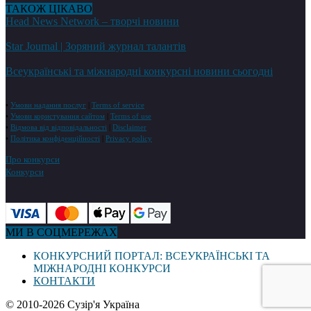
ТАКОЖ ЦІКАВО
Head News Network – творчі новини
Star Journal | Зоряний журнал талантів
Всеукраїнські та міжнародні конкурсні новини сьогодні
•
Умови надання послуг
|
Terms of service
•
Умови користування сайтом
|
Terms of use
•
Відмова від відповідальності
|
Disclaimer
•
Політика конфіденційності
|
Privacy policy
Про конкурси
Конкурси
МИ В СОЦМЕРЕЖАХ
КОНКУРСНИЙ ПОРТАЛ: ВСЕУКРАЇНСЬКІ ТА
МІЖНАРОДНІ КОНКУРСИ
КОНТАКТИ
© 2010-2026 Сузір'я Україна