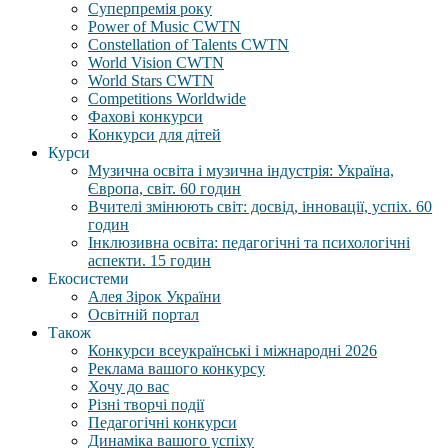
Суперпремія року
Power of Music CWTN
Constellation of Talents CWTN
World Vision CWTN
World Stars CWTN
Competitions Worldwide
Фахові конкурси
Конкурси для дітей
Курси
Музична освіта і музична індустрія: Україна,
Європа, світ. 60 годин
Вчителі змінюють світ: досвід, інновації, успіх. 60
годин
Інклюзивна освіта: педагогічні та психологічні
аспекти. 15 годин
Екосистеми
Алея Зірок України
Освітній портал
Також
Конкурси всеукраїнські і міжнародні 2026
Реклама вашого конкурсу
Хочу до вас
Різні творчі події
Педагогічні конкурси
Динаміка вашого успіху