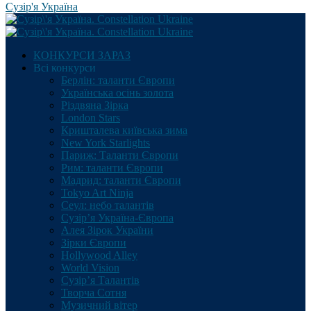
Сузір'я Україна
КОНКУРСИ ЗАРАЗ
Всі конкурси
Берлін: таланти Європи
Українська осінь золота
Різдвяна Зірка
London Stars
Кришталева київська зима
New York Starlights
Париж: Таланти Європи
Рим: таланти Європи
Мадрид: таланти Європи
Tokyo Art Ninja
Сеул: небо талантів
Сузір’я Україна-Європа
Алея Зірок України
Зірки Європи
Hollywood Alley
World Vision
Сузір’я Талантів
Творча Сотня
Музичний вітер