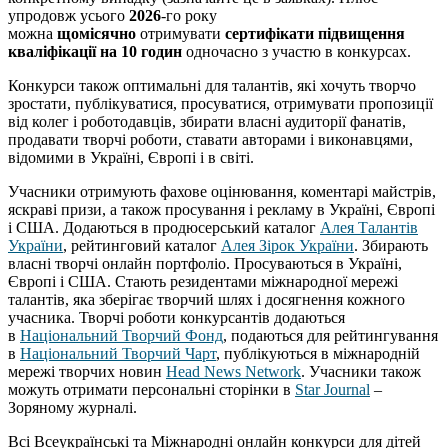
упродовж усього
2026
-го року
можна
щомісячно
отримувати
сертифікати підвищення
кваліфікації на 10 годин
одночасно з участю в конкурсах.
Конкурси також оптимальні для талантів, які хочуть творчо
зростати, публікуватися, просуватися, отримувати пропозиції
від колег і роботодавців, збирати власні аудиторії фанатів,
продавати творчі роботи, ставати авторами і виконавцями,
відомими в Україні, Європі і в світі.
Учасники отримують фахове оцінювання, коментарі майстрів,
яскраві призи, а також просування і рекламу в Україні, Європі
і США. Додаються в продюсерський каталог
Алея Талантів
України
, рейтинговий каталог
Алея Зірок України
. Збирають
власні творчі онлайн портфоліо. Просуваються в Україні,
Європі і США. Стають резидентами міжнародної мережі
талантів, яка зберігає творчий шлях і досягнення кожного
учасника. Творчі роботи конкурсантів додаються
в
Національний Творчий Фонд
, подаються для рейтингування
в
Національний Творчий Чарт
, публікуються в міжнародній
мережі творчих новин
Head News Network
. Учасники також
можуть отримати персональні сторінки в
Star Journal
–
Зоряному журналі.
Всі Всеукраїнські та Міжнародні онлайн конкурси для дітей