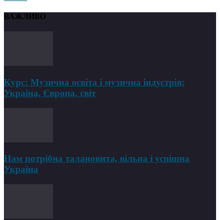
ВАЖЛИВО
Курс: Музична освіта і музична індустрія:
Україна, Європа, світ
Нам потрібна талановита, вільна і успішна
Україна