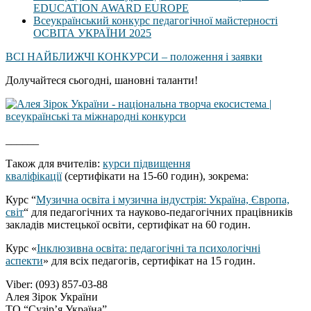
EDUCATION AWARD EUROPE
Всеукраїнський конкурс педагогічної майстерності
ОСВІТА УКРАЇНИ 2025
ВСІ НАЙБЛИЖЧІ КОНКУРСИ – положення і заявки
Долучайтеся сьогодні, шановні таланти!
______
Також для вчителів:
курси підвищення
кваліфікації
(сертифікати на 15-60 годин), зокрема:
Курс “
Музична освіта і музична індустрія: Україна, Європа,
світ
“ для педагогічних та науково-педагогічних працівників
закладів мистецької освіти, сертифікат на 60 годин.
Курс «
Інклюзивна освіта: педагогічні та психологічні
аспекти
» для всіх педагогів, сертифікат на 15 годин.
Viber: (093) 857-03-88
Алея Зірок України
ТО “Сузір’я Україна”