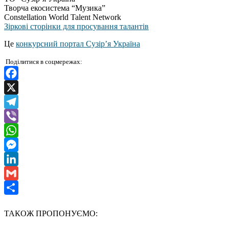
Творча екосистема “Музика”
Constellation World Talent Network
Зіркові сторінки для просування талантів
Це
конкурсний портал Сузір’я Україна
Поділитися в соцмережах:
Facebook
X
Telegram
Viber
WhatsApp
Messenger
LinkedIn
Gmail
Отправить
ТАКОЖ ПРОПОНУЄМО: