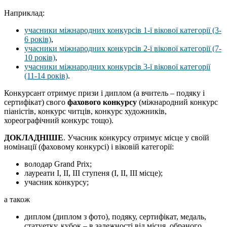
Наприклад:
учасники міжнародних конкурсів 1-ї вікової категорії (3-
6 років)
,
учасники міжнародних конкурсів 2-ї вікової категорії (7-
10 років)
,
учасники міжнародних конкурсів 3-ї вікової категорії
(11-14 років)
.
Конкурсант отримує призи і диплом (а вчитель – подяку і
сертифікат) свого
фахового конкурсу
(міжнародний конкурс
піаністів, конкурс читців, конкурс художників,
хореографічний конкурс тощо).
ДОКЛАДНІШЕ
. Учасник конкурсу отримує місце у своїй
номінації (фаховому конкурсі) і віковій категорії:
володар Grand Prix;
лауреати І, ІІ, ІІІ ступеня (І, ІІ, ІІІ місце);
учасник конкурсу;
а також
диплом (диплом з фото), подяку, сертифікат, медаль,
статуетку, кубок – в залежності від місця, обраного