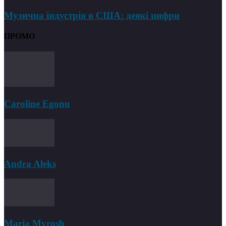
Музична індустрія в США: деякі цифри
ПРОМО
Caroline Egonu
Andra Aleks
Maria Myrosh