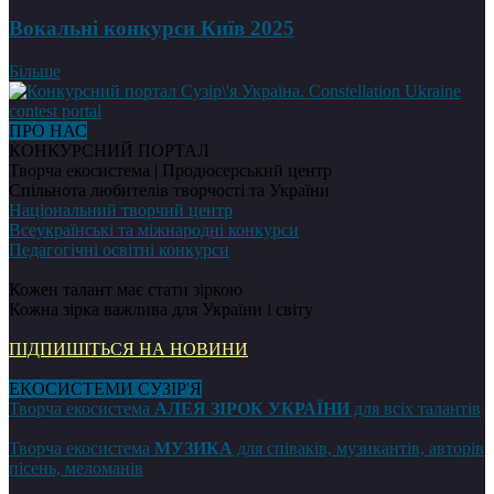
Вокальні конкурси Київ 2025
Більше
ПРО НАС
КОНКУРСНИЙ ПОРТАЛ
Творча екосистема | Продюсерський центр
Спільнота любителів творчості та України
Національний творчий центр
Всеукраїнські та міжнародні конкурси
Педагогічні освітні конкурси
Кожен талант має стати зіркою
Кожна зірка важлива для України і світу
ПІДПИШІТЬСЯ НА НОВИНИ
ЕКОСИСТЕМИ СУЗІР'Я
Творча екосистема
АЛЕЯ ЗІРОК УКРАЇНИ
для всіх талантів
Творча екосистема
МУЗИКА
для співаків, музикантів, авторів
пісень, меломанів