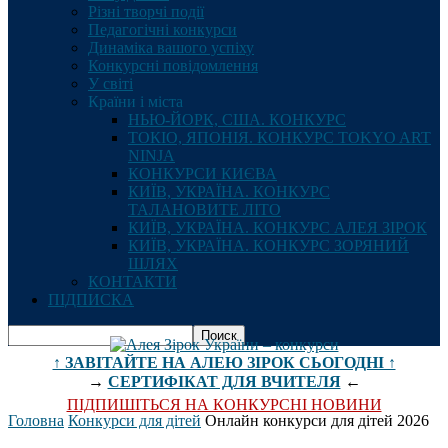
Різні творчі події
Педагогічні конкурси
Динаміка вашого успіху
Конкурсні повідомлення
У світі
Країни і міста
НЬЮ-ЙОРК, США. КОНКУРС
ТОКІО, ЯПОНІЯ. КОНКУРС TOKYO ART
NINJA
КОНКУРСИ КИЄВА
КИЇВ, УКРАЇНА. КОНКУРС
ТАЛАНОВИТЕ ЛІТО
КИЇВ, УКРАЇНА. КОНКУРС АЛЕЯ ЗІРОК
КИЇВ, УКРАЇНА. КОНКУРС ЗОРЯНИЙ
ШЛЯХ
КОНТАКТИ
ПІДПИСКА
↑ ЗАВІТАЙТЕ НА АЛЕЮ ЗІРОК СЬОГОДНІ ↑
→
СЕРТИФІКАТ ДЛЯ ВЧИТЕЛЯ
←
ПІДПИШІТЬСЯ НА КОНКУРСНІ НОВИНИ
Головна
Конкурси для дітей
Онлайн конкурси для дітей 2026