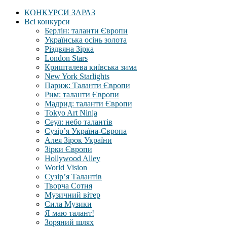
КОНКУРСИ ЗАРАЗ
Всі конкурси
Берлін: таланти Європи
Українська осінь золота
Різдвяна Зірка
London Stars
Кришталева київська зима
New York Starlights
Париж: Таланти Європи
Рим: таланти Європи
Мадрид: таланти Європи
Tokyo Art Ninja
Сеул: небо талантів
Сузір’я Україна-Європа
Алея Зірок України
Зірки Європи
Hollywood Alley
World Vision
Сузір’я Талантів
Творча Сотня
Музичний вітер
Сила Музики
Я маю талант!
Зоряний шлях