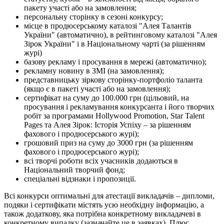
пакету участі або на замовлення;
персональну сторінку в сезоні конкурсу;
місце в продюсерському каталозі "Алея Талантів
України" (автоматично), в рейтинговому каталозі "Алея
Зірок України" і в Національному чарті (за рішенням
журі)
базову рекламу і просування в мережі (автоматично);
рекламну новину в ЗМІ (на замовлення);
представницьку зіркову сторінку-портфоліо таланта
(якщо є в пакеті участі або на замовлення);
сертифікат на суму до 100.000 грн (цільовий, на
просування і рекламування конкурсанта і його творчих
робіт за програмами Hollywood Promotion, Star Talent
Pages та Алея Зірок: Історія Успіху – за рішенням
фахового і продюсерського журі);
грошовий приз на суму до 3000 грн (за рішенням
фахового і продюсерського журі);
всі творчі роботи всіх учасників додаються в
Національний творчий фонд;
спеціальні відзнаки і пропозиції.
Всі конкурси оптимальні для атестації викладачів – дипломи,
подяки і сертифікати містять усю необхідну інформацію, а
також додаткову, яка потрібна конкретному викладачеві в
конкретному випадку (зазначайте це в заявках). Плюс