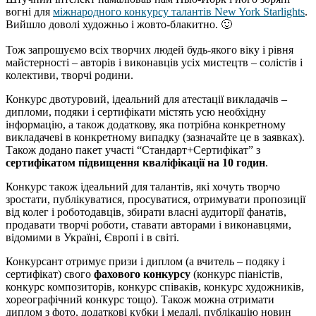
вогні для
міжнародного конкурсу талантів New York Starlights
.
Вийшло доволі художньо і жовто-блакитно. 🙂
Тож запрошуємо всіх творчих людей будь-якого віку і рівня
майстерності – авторів і виконавців усіх мистецтв – солістів і
колективи, творчі родини.
Конкурс двотуровий, ідеальний для атестації викладачів –
дипломи, подяки і сертифікати містять усю необхідну
інформацію, а також додаткову, яка потрібна конкретному
викладачеві в конкретному випадку (зазначайте це в заявках).
Також додано пакет участі “Стандарт+Сертифікат” з
сертифікатом підвищення кваліфікації на 10 годин
.
Конкурс також ідеальний для талантів, які хочуть творчо
зростати, публікуватися, просуватися, отримувати пропозиції
від колег і роботодавців, збирати власні аудиторії фанатів,
продавати творчі роботи, ставати авторами і виконавцями,
відомими в Україні, Європі і в світі.
Конкурсант отримує призи і диплом (а вчитель – подяку і
сертифікат) свого
фахового конкурсу
(конкурс піаністів,
конкурс композиторів, конкурс співаків, конкурс художників,
хореографічний конкурс тощо). Також можна отримати
диплом з фото, додаткові кубки і медалі, публікацію новин