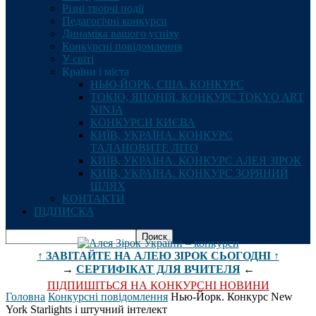
Різні творчі події
Педагогічні конкурси
Динаміка вашого успіху
Конкурсні повідомлення
У світі
Країни і міста
НЬЮ-ЙОРК, США. КОНКУРС
ТОКІО, ЯПОНІЯ. КОНКУРС TOKYO ART
NINJA
КОНКУРСИ КИЄВА
КИЇВ, УКРАЇНА. КОНКУРС
ТАЛАНОВИТЕ ЛІТО
КИЇВ, УКРАЇНА. КОНКУРС АЛЕЯ ЗІРОК
КИЇВ, УКРАЇНА. КОНКУРС ЗОРЯНИЙ
ШЛЯХ
КОНТАКТИ
ПІДПИСКА
↑ ЗАВІТАЙТЕ НА АЛЕЮ ЗІРОК СЬОГОДНІ ↑
→
СЕРТИФІКАТ ДЛЯ ВЧИТЕЛЯ
←
ПІДПИШІТЬСЯ НА КОНКУРСНІ НОВИНИ
Головна
Конкурсні повідомлення
Нью-Йорк. Конкурс New
York Starlights і штучний інтелект