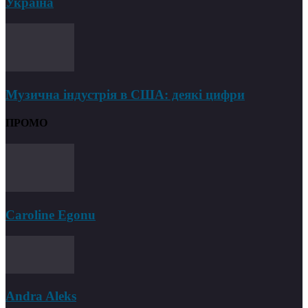
Україна
Музична індустрія в США: деякі цифри
ПРОМО
Caroline Egonu
Andra Aleks