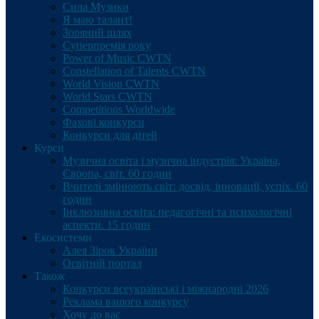
Сила Музики
Я маю талант!
Зоряний шлях
Суперпремія року
Power of Music CWTN
Constellation of Talents CWTN
World Vision CWTN
World Stars CWTN
Competitions Worldwide
Фахові конкурси
Конкурси для дітей
Курси
Музична освіта і музична індустрія: Україна,
Європа, світ. 60 годин
Вчителі змінюють світ: досвід, інновації, успіх. 60
годин
Інклюзивна освіта: педагогічні та психологічні
аспекти. 15 годин
Екосистеми
Алея Зірок України
Освітній портал
Також
Конкурси всеукраїнські і міжнародні 2026
Реклама вашого конкурсу
Хочу до вас