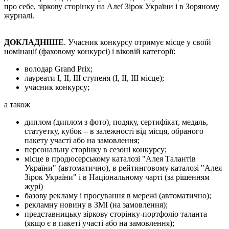
про себе, зіркову сторінку на Алеї Зірок України і в Зоряному
журналі.
ДОКЛАДНІШЕ
. Учасник конкурсу отримує місце у своїй
номінації (фаховому конкурсі) і віковій категорії:
володар Grand Prix;
лауреати І, ІІ, ІІІ ступеня (І, ІІ, ІІІ місце);
учасник конкурсу;
а також
диплом (диплом з фото), подяку, сертифікат, медаль,
статуетку, кубок – в залежності від місця, обраного
пакету участі або на замовлення;
персональну сторінку в сезоні конкурсу;
місце в продюсерському каталозі "Алея Талантів
України" (автоматично), в рейтинговому каталозі "Алея
Зірок України" і в Національному чарті (за рішенням
журі)
базову рекламу і просування в мережі (автоматично);
рекламну новину в ЗМІ (на замовлення);
представницьку зіркову сторінку-портфоліо таланта
(якщо є в пакеті участі або на замовлення);