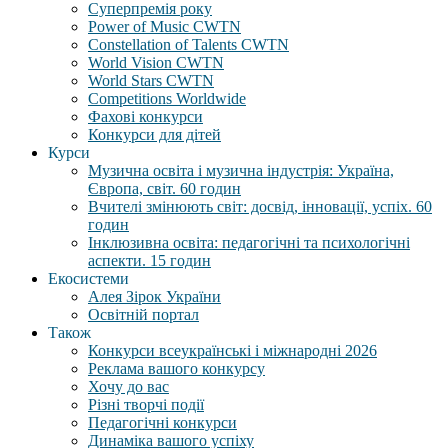
Суперпремія року
Power of Music CWTN
Constellation of Talents CWTN
World Vision CWTN
World Stars CWTN
Competitions Worldwide
Фахові конкурси
Конкурси для дітей
Курси
Музична освіта і музична індустрія: Україна,
Європа, світ. 60 годин
Вчителі змінюють світ: досвід, інновації, успіх. 60
годин
Інклюзивна освіта: педагогічні та психологічні
аспекти. 15 годин
Екосистеми
Алея Зірок України
Освітній портал
Також
Конкурси всеукраїнські і міжнародні 2026
Реклама вашого конкурсу
Хочу до вас
Різні творчі події
Педагогічні конкурси
Динаміка вашого успіху