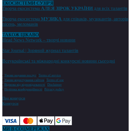
ЕКОСИСТЕМИ СУЗІР'Я
Творча екосистема
АЛЕЯ ЗІРОК УКРАЇНИ
для всіх талантів
Творча екосистема
МУЗИКА
для співаків, музикантів, авторів
пісень, меломанів
ТАКОЖ ЦІКАВО
Head News Network – творчі новини
Star Journal | Зоряний журнал талантів
Всеукраїнські та міжнародні конкурсні новини сьогодні
•
Умови надання послуг
|
Terms of service
•
Умови користування сайтом
|
Terms of use
•
Відмова від відповідальності
|
Disclaimer
•
Політика конфіденційності
|
Privacy policy
Про конкурси
Конкурси
МИ В СОЦМЕРЕЖАХ