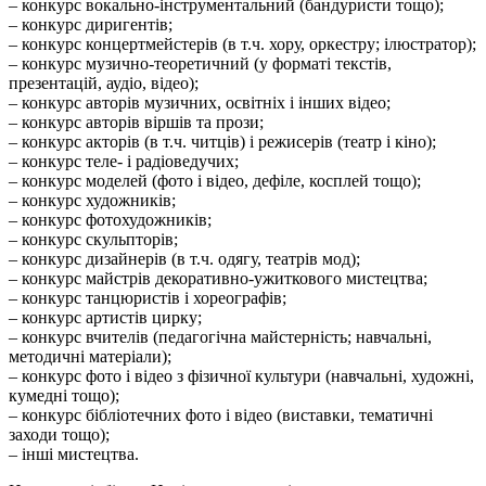
– конкурс вокально-інструментальний (бандуристи тощо);
– конкурс диригентів;
– конкурс концертмейстерів (в т.ч. хору, оркестру; ілюстратор);
– конкурс музично-теоретичний (у форматі текстів,
презентацій, аудіо, відео);
– конкурс авторів музичних, освітніх і інших відео;
– конкурс авторів віршів та прози;
– конкурс акторів (в т.ч. читців) і режисерів (театр і кіно);
– конкурс теле- і радіоведучих;
– конкурс моделей (фото і відео, дефіле, косплей тощо);
– конкурс художників;
– конкурс фотохудожників;
– конкурс скульпторів;
– конкурс дизайнерів (в т.ч. одягу, театрів мод);
– конкурс майстрів декоративно-ужиткового мистецтва;
– конкурс танцюристів і хореографів;
– конкурс артистів цирку;
– конкурс вчителів (педагогічна майстерність; навчальні,
методичні матеріали);
– конкурс фото і відео з фізичної культури (навчальні, художні,
кумедні тощо);
– конкурс бібліотечних фото і відео (виставки, тематичні
заходи тощо);
– інші мистецтва.