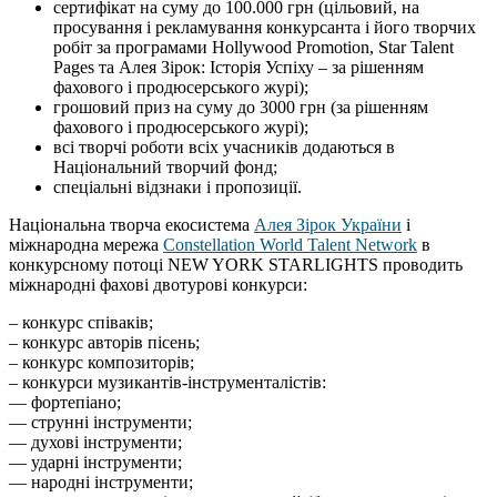
сертифікат на суму до 100.000 грн (цільовий, на
просування і рекламування конкурсанта і його творчих
робіт за програмами Hollywood Promotion, Star Talent
Pages та Алея Зірок: Історія Успіху – за рішенням
фахового і продюсерського журі);
грошовий приз на суму до 3000 грн (за рішенням
фахового і продюсерського журі);
всі творчі роботи всіх учасників додаються в
Національний творчий фонд;
спеціальні відзнаки і пропозиції.
Національна творча екосистема
Алея Зірок України
і
міжнародна мережа
Constellation World Talent Network
в
конкурсному потоці NEW YORK STARLIGHTS проводить
міжнародні фахові двотурові конкурси:
– конкурс співаків;
– конкурс авторів пісень;
– конкурс композиторів;
– конкурси музикантів-інструменталістів:
–– фортепіано;
–– струнні інструменти;
–– духові інструменти;
–– ударні інструменти;
–– народні інструменти;