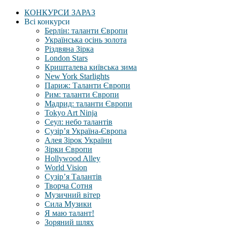
КОНКУРСИ ЗАРАЗ
Всі конкурси
Берлін: таланти Європи
Українська осінь золота
Різдвяна Зірка
London Stars
Кришталева київська зима
New York Starlights
Париж: Таланти Європи
Рим: таланти Європи
Мадрид: таланти Європи
Tokyo Art Ninja
Сеул: небо талантів
Сузір’я Україна-Європа
Алея Зірок України
Зірки Європи
Hollywood Alley
World Vision
Сузір’я Талантів
Творча Сотня
Музичний вітер
Сила Музики
Я маю талант!
Зоряний шлях