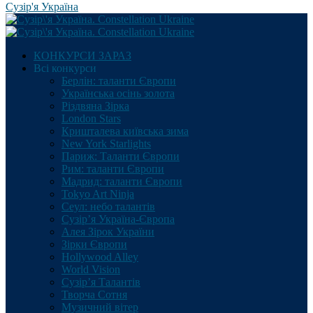
Сузір'я Україна
КОНКУРСИ ЗАРАЗ
Всі конкурси
Берлін: таланти Європи
Українська осінь золота
Різдвяна Зірка
London Stars
Кришталева київська зима
New York Starlights
Париж: Таланти Європи
Рим: таланти Європи
Мадрид: таланти Європи
Tokyo Art Ninja
Сеул: небо талантів
Сузір’я Україна-Європа
Алея Зірок України
Зірки Європи
Hollywood Alley
World Vision
Сузір’я Талантів
Творча Сотня
Музичний вітер