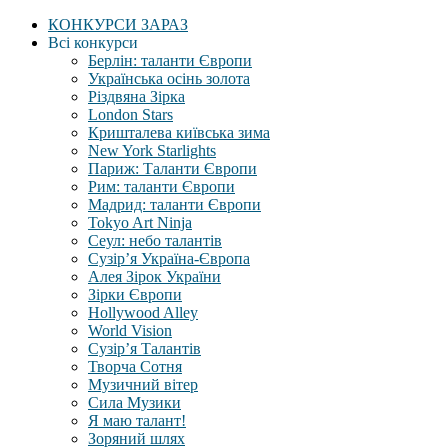
КОНКУРСИ ЗАРАЗ
Всі конкурси
Берлін: таланти Європи
Українська осінь золота
Різдвяна Зірка
London Stars
Кришталева київська зима
New York Starlights
Париж: Таланти Європи
Рим: таланти Європи
Мадрид: таланти Європи
Tokyo Art Ninja
Сеул: небо талантів
Сузір’я Україна-Європа
Алея Зірок України
Зірки Європи
Hollywood Alley
World Vision
Сузір’я Талантів
Творча Сотня
Музичний вітер
Сила Музики
Я маю талант!
Зоряний шлях