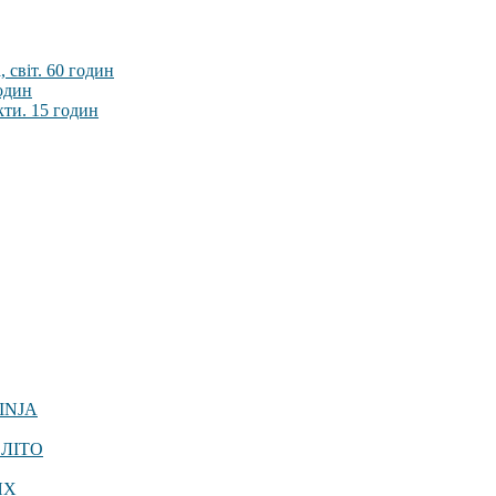
 світ. 60 годин
годин
кти. 15 годин
INJA
 ЛІТО
ЯХ