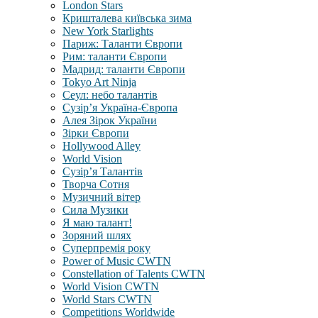
London Stars
Кришталева київська зима
New York Starlights
Париж: Таланти Європи
Рим: таланти Європи
Мадрид: таланти Європи
Tokyo Art Ninja
Сеул: небо талантів
Сузір’я Україна-Європа
Алея Зірок України
Зірки Європи
Hollywood Alley
World Vision
Сузір’я Талантів
Творча Сотня
Музичний вітер
Сила Музики
Я маю талант!
Зоряний шлях
Суперпремія року
Power of Music CWTN
Constellation of Talents CWTN
World Vision CWTN
World Stars CWTN
Competitions Worldwide