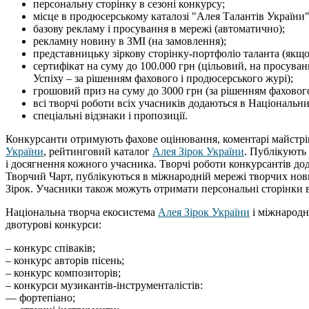
персональну сторінку в сезоні конкурсу;
місце в продюсерському каталозі "Алея Талантів України"
базову рекламу і просування в мережі (автоматично);
рекламну новину в ЗМІ (на замовлення);
представницьку зіркову сторінку-портфоліо таланта (якщо 
сертифікат на суму до 100.000 грн (цільовий, на просуванн
Успіху – за рішенням фахового і продюсерського журі);
грошовий приз на суму до 3000 грн (за рішенням фахового
всі творчі роботи всіх учасників додаються в Національн
спеціальні відзнаки і пропозиції.
Конкурсанти отримують фахове оцінювання, коментарі майстрів
України
, рейтинговий каталог
Алея Зірок України
. Публікують 
і досягнення кожного учасника. Творчі роботи конкурсантів до
Творчий Чарт, публікуються в міжнародній мережі творчих но
Зірок. Учасники також можуть отримати персональні сторінки 
Національна творча екосистема
Алея Зірок України
і міжнарод
двотурові конкурси:
– конкурс співаків;
– конкурс авторів пісень;
– конкурс композиторів;
– конкурси музикантів-інструменталістів:
–– фортепіано;