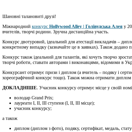
Шановні талановиті друзі!
Міжнародний
конкурс
Hollywood Alley | Голівудська Алея
у 20
вчителів, творчі родини. Зручна дистанційна участь.
Конкурс двотуровий, ідеальний для атестації викладачів – дипл
конкретному випадку (зазначайте це в заявках). Також додано 
Конкурс також ідеальний для талантів, які хочуть творчо зроста
творчі роботи, ставати авторами і виконавцями, відомими в Украї
Конкурсант отримує призи і диплом (а вчитель – подяку і серти
хореографічний конкурс тощо). Також можна отримати диплом з ф
ДОКЛАДНІШЕ
. Учасник конкурсу отримує місце у своїй номін
володар Grand Prix;
лауреати І, ІІ, ІІІ ступеня (І, ІІ, ІІІ місце);
учасник конкурсу;
а також
диплом (диплом з фото), подяку, сертифікат, медаль, стату