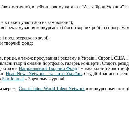
 (автоматично), в рейтинговому каталозі "Алея Зірок України" і 
є в пакеті участі або на замовлення);
я і рекламування конкурсанта і його творчих робіт за програмами 
 і продюсерського журі);
ий творчий фонд;
, призи, а також просування і рекламу в Україні, Європі, США 
власні творчі онлайн портфоліо, галереї, концерти. Стають рези
даються в
Національний Творчий Фонд
і міжнародний Золотий ф
вин
Head News Network – таланти України
. Студійні записи пісен
в
Star Journal
– Зоряному журналі.
на мережа
Constellation World Talent Network
в конкурсному пото