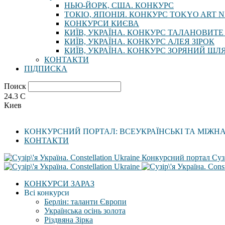
НЬЮ-ЙОРК, США. КОНКУРС
ТОКІО, ЯПОНІЯ. КОНКУРС TOKYO ART N
КОНКУРСИ КИЄВА
КИЇВ, УКРАЇНА. КОНКУРС ТАЛАНОВИТЕ
КИЇВ, УКРАЇНА. КОНКУРС АЛЕЯ ЗІРОК
КИЇВ, УКРАЇНА. КОНКУРС ЗОРЯНИЙ ШЛ
КОНТАКТИ
ПІДПИСКА
Поиск
24.3
C
Киев
КОНКУРСНИЙ ПОРТАЛ: ВСЕУКРАЇНСЬКІ ТА МІЖН
КОНТАКТИ
Конкурсний портал Сузі
КОНКУРСИ ЗАРАЗ
Всі конкурси
Берлін: таланти Європи
Українська осінь золота
Різдвяна Зірка