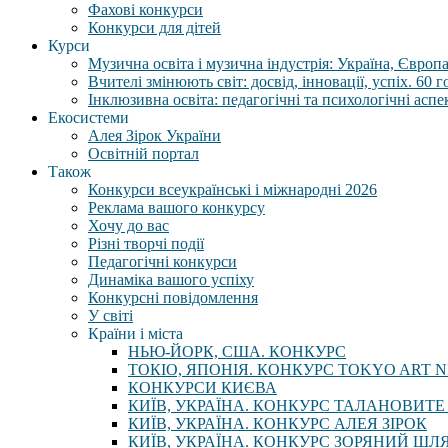
Фахові конкурси
Конкурси для дітей
Курси
Музична освіта і музична індустрія: Україна, Європа,
Вчителі змінюють світ: досвід, інновації, успіх. 60 
Інклюзивна освіта: педагогічні та психологічні аспе
Екосистеми
Алея Зірок України
Освітній портал
Також
Конкурси всеукраїнські і міжнародні 2026
Реклама вашого конкурсу
Хочу до вас
Різні творчі події
Педагогічні конкурси
Динаміка вашого успіху
Конкурсні повідомлення
У світі
Країни і міста
НЬЮ-ЙОРК, США. КОНКУРС
ТОКІО, ЯПОНІЯ. КОНКУРС TOKYO ART N
КОНКУРСИ КИЄВА
КИЇВ, УКРАЇНА. КОНКУРС ТАЛАНОВИТЕ
КИЇВ, УКРАЇНА. КОНКУРС АЛЕЯ ЗІРОК
КИЇВ, УКРАЇНА. КОНКУРС ЗОРЯНИЙ ШЛ