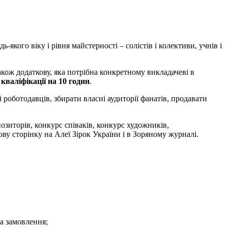
-якого віку і рівня майстерності – солістів і колективи, учнів і
акож додаткову, яка потрібна конкретному викладачеві в
валіфікації на 10 годин
.
і роботодавців, збирати власні аудиторії фанатів, продавати
позиторів, конкурс співаків, конкурс художників,
ву сторінку на Алеї Зірок України і в Зоряному журналі.
на замовлення;