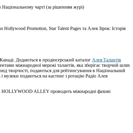
в Національному чарті (за рішенням журі)
Hollywood Promotion, Star Talent Pages та Алея Зірок: Історія
і Канаді. Додаються в продюсерський каталог
Алея Талантів
дентами міжнародної мережі талантів, яка зберігає творчий шлях
онд творчості, подаються для рейтингування в Національний
ь і музики подаються на кастинг і ротацію Радіо Алея
ці HOLLYWOOD ALLEY проводить міжнародні фахові