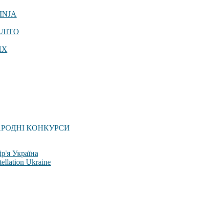
INJA
 ЛІТО
ЯХ
АРОДНІ КОНКУРСИ
р'я Україна