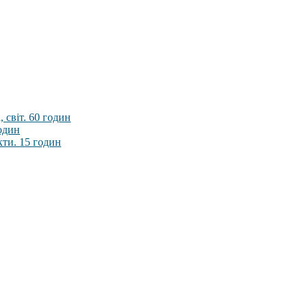
 світ. 60 годин
годин
кти. 15 годин