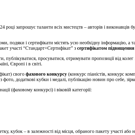
24 році запрошує таланти всіх мистецтв – авторів і виконавців будь
оми, подяки і сертифікати містять усю необхідну інформацію, а т
пакет участі “Стандарт+Сертифікат” з
сертифікатом підвищення к
ти, публікуватися, просуватися, отримувати пропозиції від колег 
ні, Європі і в світі.
фікат) свого
фахового конкурсу
(конкурс піаністів, конкурс ком
ото, додаткові кубки і медалі, публікацію новин про себе, зірко
ації (фаховому конкурсі) і віковій категорії:
етку, кубок – в залежності від місця, обраного пакету участі або 