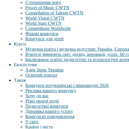
Суперпремія року
Power of Music CWTN
Constellation of Talents CWTN
World Vision CWTN
World Stars CWTN
Competitions Worldwide
Фахові конкурси
Конкурси для дітей
Курси
Музична освіта і музична індустрія: Україна, Європа,
Вчителі змінюють світ: досвід, інновації, успіх. 60 
Інклюзивна освіта: педагогічні та психологічні аспе
Екосистеми
Алея Зірок України
Освітній портал
Також
Конкурси всеукраїнські і міжнародні 2026
Реклама вашого конкурсу
Хочу до вас
Різні творчі події
Педагогічні конкурси
Динаміка вашого успіху
Конкурсні повідомлення
У світі
Країни і міста