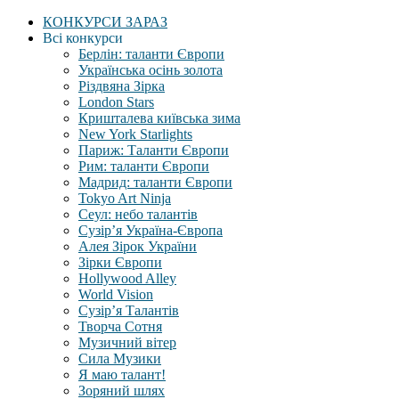
КОНКУРСИ ЗАРАЗ
Всі конкурси
Берлін: таланти Європи
Українська осінь золота
Різдвяна Зірка
London Stars
Кришталева київська зима
New York Starlights
Париж: Таланти Європи
Рим: таланти Європи
Мадрид: таланти Європи
Tokyo Art Ninja
Сеул: небо талантів
Сузір’я Україна-Європа
Алея Зірок України
Зірки Європи
Hollywood Alley
World Vision
Сузір’я Талантів
Творча Сотня
Музичний вітер
Сила Музики
Я маю талант!
Зоряний шлях