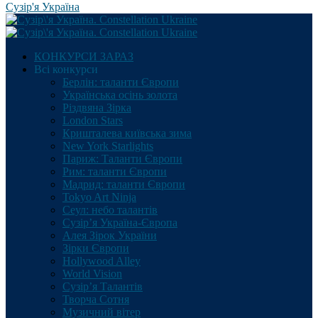
Сузір'я Україна
КОНКУРСИ ЗАРАЗ
Всі конкурси
Берлін: таланти Європи
Українська осінь золота
Різдвяна Зірка
London Stars
Кришталева київська зима
New York Starlights
Париж: Таланти Європи
Рим: таланти Європи
Мадрид: таланти Європи
Tokyo Art Ninja
Сеул: небо талантів
Сузір’я Україна-Європа
Алея Зірок України
Зірки Європи
Hollywood Alley
World Vision
Сузір’я Талантів
Творча Сотня
Музичний вітер