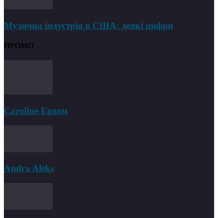
Музична індустрія в США: деякі цифри
ПРОМО
Caroline Egonu
Andra Aleks