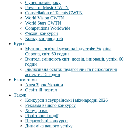
Суперпремія року
Power of Music CWTN
Constellation of Talents CWTN
World Vision CWTN
World Stars CWTN
Competitions Worldwide
Фахові конкурси
Конкурси для дітей
Курси
Музична освіта і музична індустрія: Україна,
Європа, світ. 60 годин
Вчителі змінюють світ: досвід, інновації, успіх. 60
годин
Інклюзивна освіта: педагогічні та психологічні
аспекти. 15 годин
Екосистеми
Алея Зірок України
Освітній портал
Також
Конкурси всеукраїнські і міжнародні 2026
Реклама вашого конкурсу
Хочу до вас
Різні творчі події
Педагогічні конкурси
Динаміка вашого успіху