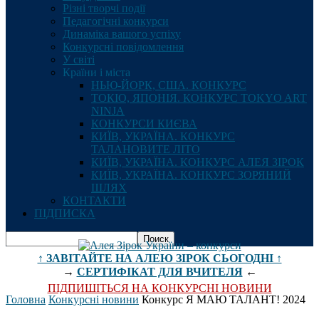
Різні творчі події
Педагогічні конкурси
Динаміка вашого успіху
Конкурсні повідомлення
У світі
Країни і міста
НЬЮ-ЙОРК, США. КОНКУРС
ТОКІО, ЯПОНІЯ. КОНКУРС TOKYO ART
NINJA
КОНКУРСИ КИЄВА
КИЇВ, УКРАЇНА. КОНКУРС
ТАЛАНОВИТЕ ЛІТО
КИЇВ, УКРАЇНА. КОНКУРС АЛЕЯ ЗІРОК
КИЇВ, УКРАЇНА. КОНКУРС ЗОРЯНИЙ
ШЛЯХ
КОНТАКТИ
ПІДПИСКА
↑ ЗАВІТАЙТЕ НА АЛЕЮ ЗІРОК СЬОГОДНІ ↑
→
СЕРТИФІКАТ ДЛЯ ВЧИТЕЛЯ
←
ПІДПИШІТЬСЯ НА КОНКУРСНІ НОВИНИ
Головна
Конкурсні новини
Конкурс Я МАЮ ТАЛАНТ! 2024