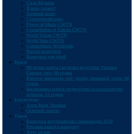
Сила Музики
Я маю талант!
Зоряний шлях
Суперпремія року
Power of Music CWTN
Constellation of Talents CWTN
World Vision CWTN
World Stars CWTN
Competitions Worldwide
Фахові конкурси
Конкурси для дітей
Курси
Музична освіта і музична індустрія: Україна,
Європа, світ. 60 годин
Вчителі змінюють світ: досвід, інновації, успіх. 60
годин
Інклюзивна освіта: педагогічні та психологічні
аспекти. 15 годин
Екосистеми
Алея Зірок України
Освітній портал
Також
Конкурси всеукраїнські і міжнародні 2026
Реклама вашого конкурсу
Хочу до вас