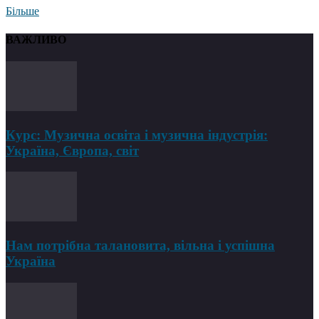
Більше
ВАЖЛИВО
Курс: Музична освіта і музична індустрія:
Україна, Європа, світ
Нам потрібна талановита, вільна і успішна
Україна