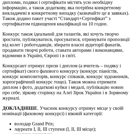
дипломи, подяки і сертифікати містять усю необхідну
інформацію, а також додаткову, яка потрібна конкретному
викладачеві в конкретному випадку (зазначайте це в заявках).
Також додано пакет участі “Стандарт+Сертифікат” з
сертифікатом підвищення кваліфікації на 10 годин.
Конкурс також ідеальний для талантів, які хочуть творчо
зростати, публікуватися, просуватися, отримувати пропозиції
від колег і роботодавців, збирати власні аудиторії фанатів,
продавати творчі роботи, ставати авторами і виконавцями,
відомими в Україні, Європі і в світі.
Конкурсант отримує призи і диплом (а вчитель – подяку і
сертифікат) свого фахового конкурсу (конкурс піаністів,
конкурс композиторів, конкурс співаків, конкурс художників,
хореографічний конкурс тощо). Також можна отримати
диплом з фото, додаткові кубки і медалі, публікацію новин
про себе, зіркову сторінку на Алеї Зірок України і в Зоряному
журналі.
ДОКЛАДНІШЕ
. Учасник конкурсу отримує місце у своїй
номінації (фаховому конкурсі) і віковій категорії:
володар Grand Prix;
лауреати І, ІІ, ІІІ ступеня (І, ІІ, ІІІ місце);