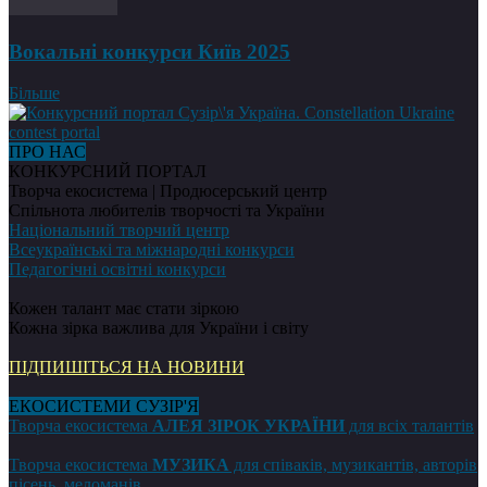
Вокальні конкурси Київ 2025
Більше
ПРО НАС
КОНКУРСНИЙ ПОРТАЛ
Творча екосистема | Продюсерський центр
Спільнота любителів творчості та України
Національний творчий центр
Всеукраїнські та міжнародні конкурси
Педагогічні освітні конкурси
Кожен талант має стати зіркою
Кожна зірка важлива для України і світу
ПІДПИШІТЬСЯ НА НОВИНИ
ЕКОСИСТЕМИ СУЗІР'Я
Творча екосистема
АЛЕЯ ЗІРОК УКРАЇНИ
для всіх талантів
Творча екосистема
МУЗИКА
для співаків, музикантів, авторів
пісень, меломанів