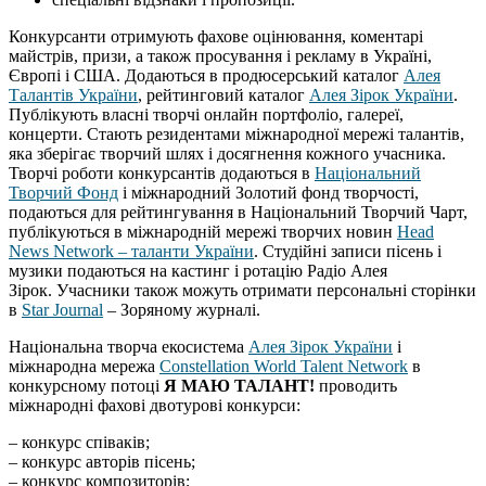
Конкурсанти отримують фахове оцінювання, коментарі
майстрів, призи, а також просування і рекламу в Україні,
Європі і США. Додаються в продюсерський каталог
Алея
Талантів України
, рейтинговий каталог
Алея Зірок України
.
Публікують власні творчі онлайн портфоліо, галереї,
концерти. Стають резидентами міжнародної мережі талантів,
яка зберігає творчий шлях і досягнення кожного учасника.
Творчі роботи конкурсантів додаються в
Національний
Творчий Фонд
і міжнародний Золотий фонд творчості,
подаються для рейтингування в Національний Творчий Чарт,
публікуються в міжнародній мережі творчих новин
Head
News Network – таланти України
. Студійні записи пісень і
музики подаються на кастинг і ротацію Радіо Алея
Зірок. Учасники також можуть отримати персональні сторінки
в
Star Journal
– Зоряному журналі.
Національна творча екосистема
Алея Зірок України
і
міжнародна мережа
Constellation World Talent Network
в
конкурсному потоці
Я МАЮ ТАЛАНТ!
проводить
міжнародні фахові двотурові конкурси:
– конкурс співаків;
– конкурс авторів пісень;
– конкурс композиторів;