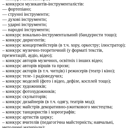
– конкурси музикантів-інструменталістів:
–– фортепіано;
–– струнні інструменти;
–– духові інструменти;
–– ударні інструменти;
–– народні інструменти;
– конкурс вокально-інструментальний (бандуристи тощо);
– конкурс диригентів;
– конкурс концертмейстерів (в т.ч. хору, оркестру; ілюстратор);
– конкурс музично-теоретичний (у форматі текстів,
презентацій, аудіо, відео);
– конкурс авторів музичних, освітніх і інших відео;
– конкурс авторів віршів та прози;
– конкурс акторів (в т.ч. читців) і режисерів (театр і кіно);
– конкурс теле- і радіоведучих;
– конкурс моделей (фото і відео, дефіле, косплей тощо);
– конкурс художників;
– конкурс фотохудожників;
– конкурс скульпторів;
– конкурс дизайнерів (в т.ч. одягу, театрів мод);
– конкурс майстрів декоративно-ужиткового мистецтва;
– конкурс танцюристів і хореографів;
– конкурс артистів цирку;
– конкурс вчителів (педагогічна майстерність; навчальні,
методичні матеріали);