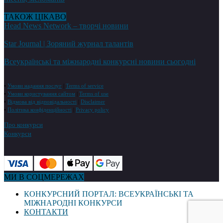
ТАКОЖ ЦІКАВО
Head News Network – творчі новини
Star Journal | Зоряний журнал талантів
Всеукраїнські та міжнародні конкурсні новини сьогодні
•
Умови надання послуг
|
Terms of service
•
Умови користування сайтом
|
Terms of use
•
Відмова від відповідальності
|
Disclaimer
•
Політика конфіденційності
|
Privacy policy
Про конкурси
Конкурси
МИ В СОЦМЕРЕЖАХ
КОНКУРСНИЙ ПОРТАЛ: ВСЕУКРАЇНСЬКІ ТА
МІЖНАРОДНІ КОНКУРСИ
КОНТАКТИ