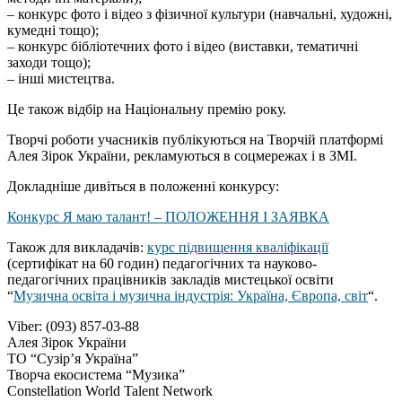
– конкурс фото і відео з фізичної культури (навчальні, художні,
кумедні тощо);
– конкурс бібліотечних фото і відео (виставки, тематичні
заходи тощо);
– інші мистецтва.
Це також відбір на Національну премію року.
Творчі роботи учасників публікуються на Творчій платформі
Алея Зірок України, рекламуються в соцмережах і в ЗМІ.
Докладніше дивіться в положенні конкурсу:
Конкурс Я маю талант! – ПОЛОЖЕННЯ І ЗАЯВКА
Також для викладачів:
курс підвищення кваліфікації
(сертифікат на 60 годин) педагогічних та науково-
педагогічних працівників закладів мистецької освіти
“
Музична освіта і музична індустрія: Україна, Європа, світ
“.
Viber: (093) 857-03-88
Алея Зірок України
ТО “Сузір’я Україна”
Творча екосистема “Музика”
Constellation World Talent Network