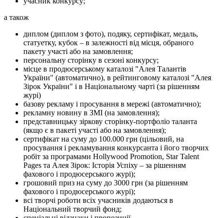
учасник конкурсу;
а також
диплом (диплом з фото), подяку, сертифікат, медаль,
статуетку, кубок – в залежності від місця, обраного
пакету участі або на замовлення;
персональну сторінку в сезоні конкурсу;
місце в продюсерському каталозі "Алея Талантів
України" (автоматично), в рейтинговому каталозі "Алея
Зірок України" і в Національному чарті (за рішенням
журі)
базову рекламу і просування в мережі (автоматично);
рекламну новину в ЗМІ (на замовлення);
представницьку зіркову сторінку-портфоліо таланта
(якщо є в пакеті участі або на замовлення);
сертифікат на суму до 100.000 грн (цільовий, на
просування і рекламування конкурсанта і його творчих
робіт за програмами Hollywood Promotion, Star Talent
Pages та Алея Зірок: Історія Успіху – за рішенням
фахового і продюсерського журі);
грошовий приз на суму до 3000 грн (за рішенням
фахового і продюсерського журі);
всі творчі роботи всіх учасників додаються в
Національний творчий фонд;
спеціальні відзнаки і пропозиції.